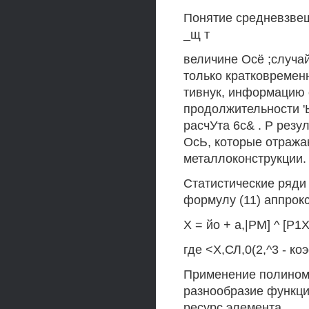
Понятие средневзвеш
_щ т
величине Осё ;случа
только кратковременн
тивнук, информацию 
продолжительности 'Ь
расчУта 6с& . Р резу
ОсЬ, которые отража
металлоконструкции.
Статистические ряди
формулу (11) аппрок
X = йо + а,|РМ] ^ [Р1X)
где <Х,СЛ,0(2,^3 - к
Применение полинома
разнообразие функци
ресурс элемента.