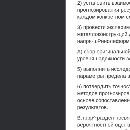
2) установить взаим
прогнозирования рес
каждом конкретном сл
3) провести экспери
металлоконструкций 
напря-шРннолеформир
А) сбор оригинально
уровня надежности э
5) выполнить исслед
параметры предела в
6) потвердить точнос
методов прогнозиров
основе сопоставлени
результатов.
В.тррр^ раздел посв
вероятностной оценк