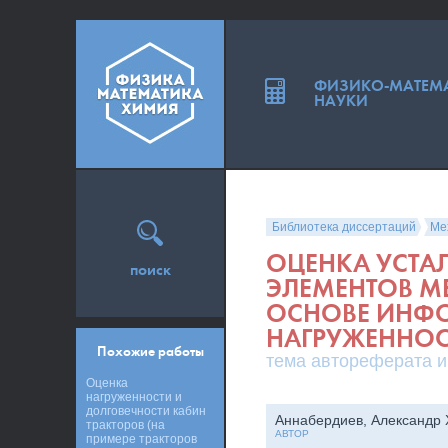
ФИЗИКО-МАТЕМ
НАУКИ
Библиотека диссертаций
Ме
ОЦЕНКА УСТА
поиск
ЭЛЕМЕНТОВ М
ОСНОВЕ ИНФО
НАГРУЖЕННОС
Похожие работы
тема автореферата и
Оценка
нагруженности и
долговечности кабин
Аннабердиев, Александр
тракторов (на
АВТОР
примере тракторов