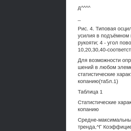
д^^^^
_
Рис. 4. Типовая осцил
усилия в подъёмном к
рукояти; 4 - угол по
10,20,30,40-соответс
Для возможности опр
шений в любом элем
статистические хара
копанию(та5л.1)
Таблица 1
Статистические хара
копанию
Средне-максимальны
тренда,^Г Коэффици