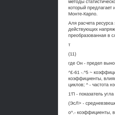
методы статистическ
который предлагает 
Монте-Карло.
Аля расчета ресурса
действующих напряж
преобразованная в 
т
(11)
где Он - предел вын
^£-61 -.^5 ~ коэффиц
коэффициенты, влияю
циклов; ^ - частота н
1'П - показатель угл
(ЭсЛ> - средневзвеш
о^.- коэффициенты, 