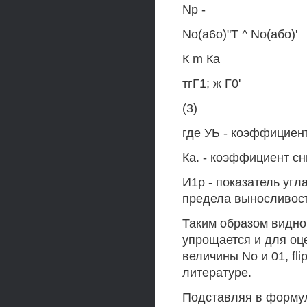
Np -
No(a6o)"T ^ No(або)'
К m Ка
тгГ1; ж Г0'
(3)
где УЬ - коэффициен
Ка. - коэффициент с
И1р - показатель угл
предела выносливост
Таким образом видно,
упрощается и для оц
величины No и 01, fl
литературе.
Подставляя в формулу