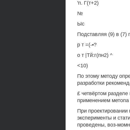
'п. Г(т+2)
№
Ыс
Подставляя (9) в (7)
р т =(-•?
о т |Тй:г(пн2) ^
<10)
По этому методу опр
разработки рекоменд
£ четвёртом разделе
применением метопа 
При проектировании 
эксперименты и стат
проведены, воз-мом