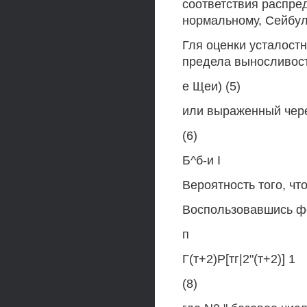
соответствия распре
нормальному, Сейбул
Гля оценки усталост
предела выносливост
е Щеи) (5)
или выраженный чер
(6)
Б^б-и I
Вероятность того, чт
Воспользовавшись фо
п
Г(т+2)Р[тг|2"(т+2)] 1
(8)