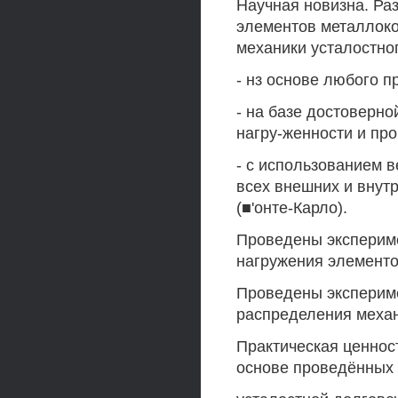
Научная новизна. Ра
элементов металлоко
механики усталостно
- нз основе любого п
- на базе достоверн
нагру-женности и пр
- с использованием 
всех внешних и внут
(■'онте-Карло).
Проведены эксперим
нагружения элементо
Проведены экспериме
распределения механ
Практическая ценнос
основе проведённых