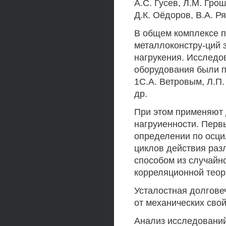
A.C. Гусев, Л.М. Грош
Д.К. Оёдоров, В.А. Р
В общем комплексе 
металлоконстру-ций 
нагрукения. Исследо
оборудования были п
1С.А. Ветровым, Л.П.
др.
При этом применяют 
нагруиенности. Перв
определении по осц
циклов действия раз
способом из случайно
корреляционной теор
Усталостная долгове
от механических сво
Анализ исследований