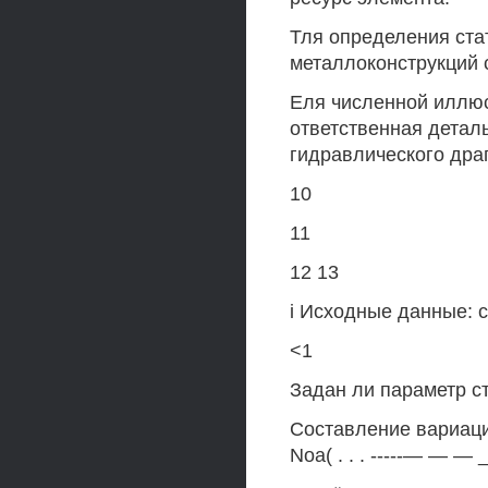
Тля определения ста
металлоконструкций с
Еля численной иллю
ответственная детал
гидравлического дра
10
11
12 13
i Исходные данные: ст
<1
Задан ли параметр ст
Составление вариацион
Noa( . . . -----— — — _ 