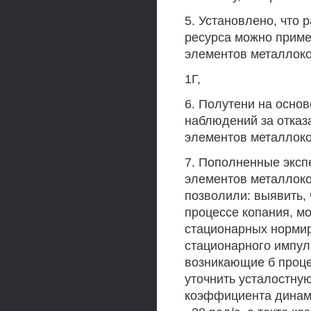
5. Установлено, что
ресурса можно приме
элементов металлоко
1Г,
6. Полутени на осно
наблюдений за отказ
элементов металлоко
7. Пополненные эксп
элементов металлоко
позволили: выявить,
процессе копания, м
стационарных норми
стационарного импул
возникающие б проце
уточнить усталостну
коэффициента динами