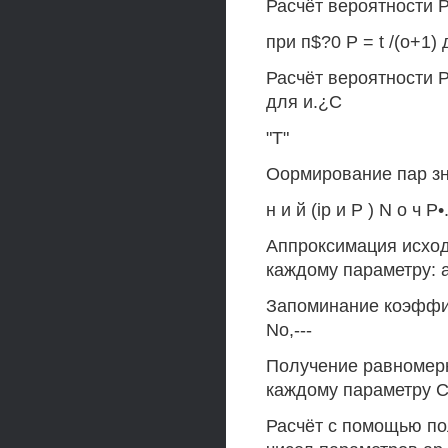
Расчёт вероятности Р:
при п$?0 Р = t /(о+1) д
Расчёт вероятности Р:
для и.¿С
"Т"
Оормирование пар з
н и й (ip и Р ) N о ч Р•.
Аппроксимация исход
каждому параметру: ар
Запоминание коэффиц
No,---
Получение равномерн
каждому параметру 
Расчёт с помощью п