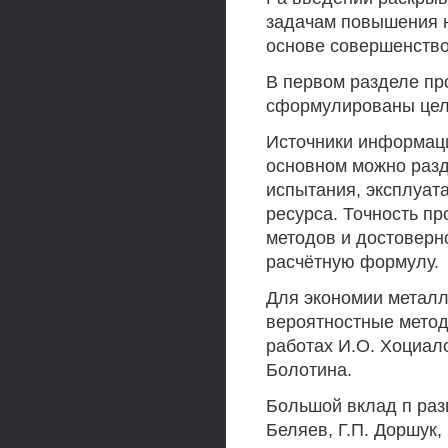
задачам повышения 
основе совершенство
В первом разделе пр
сформулированы цель
Источники информаци
основном можно разд
испытания, эксплуат
ресурса. Точность пр
методов и достоверн
расчётную формулу.
Для экономии метал
вероятностные метод
работах И.О. Хоциало
Болотина.
Большой вклад п разв
Беляев, Г.П. Доршук, 