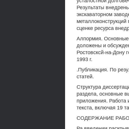
усталостной долгове
Результаты внедрены
экскаваторном завод
металлоконструкций 
сценке ресурса внедр
Алпормия. Основные 
доложены и обсужден
Ростовсксй-на-Дону 
1993 г.
.Публикация. По рез
статей.
Структура диссертац
раздела, основные в
приложения. Работа 
текста, включая 19 т
СОДЕРЖАНИЕ РАБ
Ра введении раскрыв