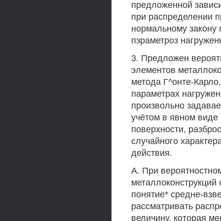
предложенной зависи
при распределении п
нормальному закону 
пзраметроз нагружен
3. Предложен вероят
элементов металлоко
метода Г^онте-Карло
параметрах нагружен
произвольно задавае
учётом в явном виде
поверхности, разброс
случайного характер
действия.
А. При вероятностно
металлоконструкций 
понятие* средне-взв
рассматривать распр
величину, которая ме