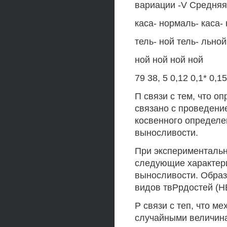
вариации -V Средняя 
каса- нормаль- каса- 
тель- ной тель- льной
ной ной ной ной
79 38, 5 0,12 0,1* 0,1
П связи с тем, что 
связано с проведени
косвенного определе
выносливости.
При эксперименталь
следующие характери
выносливости. Образ
видов твРрдостей (Н
Р связи с теп, что м
случайными величина