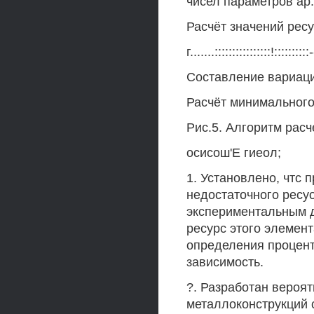
чисел параметров ар.Ы
Расчёт значений рес
г.......::::::::::::::::!:::::::::
Составление вариаци
Расчёт минимального
Рис.5. Алгоритм рас
осисош'Е гиеол;
1. Установлено, чтс 
недостаточного ресу
экспериментальным д
ресурс этого элемен
определения процент
зависимость.
?. Разработан вероя
металлоконструкций 