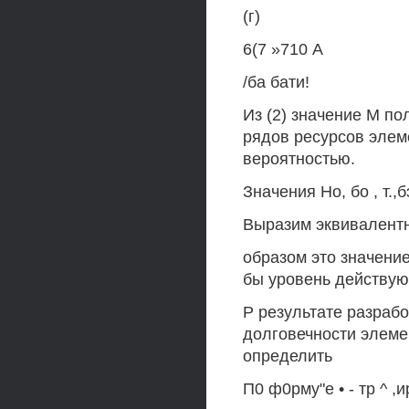
(г)
6(7 »710 А
/ба бати!
Из (2) значение М по
рядов ресурсов элем
вероятностью.
Значения Но, бо , т.
Выразим эквивалентн
образом это значени
бы уровень действу
Р результате разраб
долговечности элеме
определить
П0 ф0рму"е • - тр ^ ,и