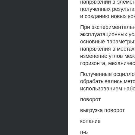
напряжений в элемен
полученных результа
и созданию новых ко
При эксперименталь
эксплуатационных у
основные параметры:
напряжения в местах
изменение углов меж
горизонта, механичес
Полученные осцилло
обрабатывались мето
использованием наб
поворот
выгрузка поворот
копание
н-ь