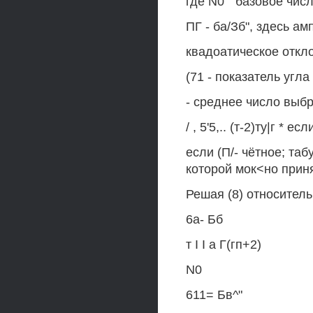
где N0 " базовое чис
ПГ - ба/Зб", здесь а
квадоатическое откл
(71 - показатель угл
- среднее число выб
/ , 5'5,.. (т-2)ту|г * е
если (П/- чётное; та
которой мок<но приня
Решая (8) относитель
6а- Бб
т I I а Г(гп+2)
N0
611= Бв^"