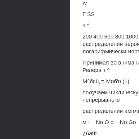
\v
Г SS
ч ^
200 400 600 800 1000
распределения вероя
логарифмически-норм
Принимая во внимани
Релера т ^
М^бсЦ = Моб'о (1)
получаем циклическу
непрерывного
распределения ампл
м - _ No О о _ No Go
¿6attt