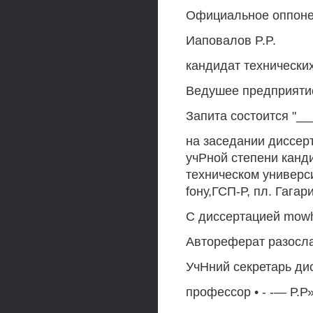
Официальное оппонен
Иаповалов P.P.
кандидат технических
Ведушее предприятие
Запита состоится "_
на заседании диссер
учРной степени канд
техническом университ
fону,ГСП-Р, пл. Гагар
С диссертацией mowh
Автореферат разосла
УчНний секретарь дис
профессор • - -— Р.