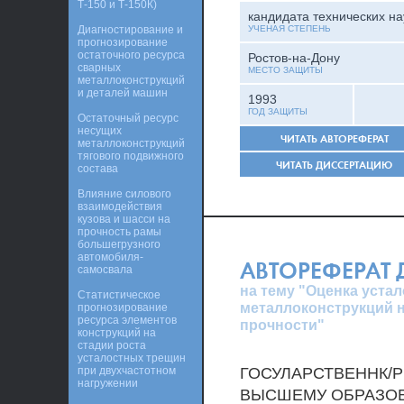
Т-150 и Т-150К)
кандидата технических на
Диагностирование и
УЧЕНАЯ СТЕПЕНЬ
прогнозирование
остаточного ресурса
Ростов-на-Дону
сварных
МЕСТО ЗАЩИТЫ
металлоконструкций
и деталей машин
1993
ГОД ЗАЩИТЫ
Остаточный ресурс
несущих
ЧИТАТЬ АВТОРЕФЕРАТ
металлоконструкций
тягового подвижного
ЧИТАТЬ ДИССЕРТАЦИЮ
состава
Влияние силового
взаимодействия
кузова и шасси на
прочность рамы
большегрузного
автомобиля-
АВТОРЕФЕРАТ
самосвала
на тему "Оценка уста
Статистическое
металлоконструкций н
прогнозирование
ресурса элементов
прочности"
конструкций на
стадии роста
усталостных трещин
при двухчастотном
ГОСУЛАРСТВЕННК/
нагружении
ВЫСШЕМУ ОБРАЗОВ