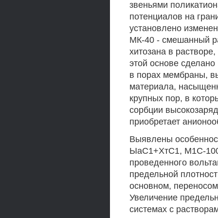
звеньями поликатиона
потенциалов на гран
установлено изменен
МК-40 - смешанный р
хитозана в растворе
этой основе сделано
в порах мембраны, в
материала, насыщенн
крупных пор, в котор
сорбции высокозаряд
приобретает анионоо
Выявлены особеннос
ЫаС1+ХтС1, М1С-100
проведенного вольта
предельной плотност
основном, переносом
Увеличение предельн
системах с раствора