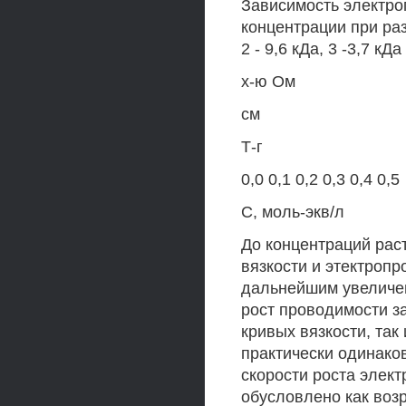
Зависимость электро
концентрации при раз
2 - 9,6 кДа, 3 -3,7 кДа
х-ю Ом
см
Т-г
0,0 0,1 0,2 0,3 0,4 0,5
С, моль-экв/л
До концентраций раств
вязкости и этектропр
дальнейшим увеличен
рост проводимости з
кривых вязкости, так
практически одинако
скорости роста элек
обусловлено как воз