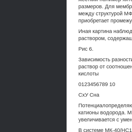
размеров. Для мембр
между структурой МФ
приобретает промежу
Иная картина наблюд
раствором, содержащ
Рис 6.
Зависимость разност
раствор от соотноше
кислоты
0123456789 10
СхУ Сна
Потенциалопределяю
катионы водорода. М
увеличивается с уме
В системе МК-40/НС1