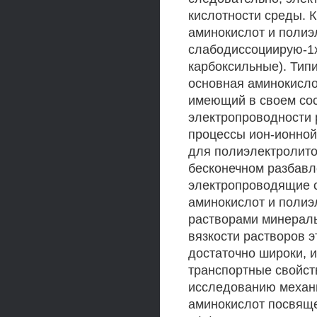
кислотности среды. 
аминокислот и полиэ
слабодиссоциирую-1х
карбоксильные). Тип
основная аминокисло
имеющий в своем сос
электропроводности 
процессы ион-ионной
для полиэлектролито
бесконечном разбавл
электропроводящие с
аминокислот и полиэ
растворами минераль
вязкости растворов э
достаточно широки, 
транспортные свойст
исследованию механи
аминокислот посвяще