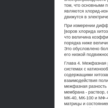
том, что основными 
являются хлорид-ион
движутся в электрич
При измерении диффу
[воров хлорида хито
что величина коэффи
порядка ниже велич
Это обусловлено бол
его низкой подвижно
Глава 4. Межфазная 
системах с катионоо
содержащими хитозан
взаимодействия поли
межфазная разность 
мембрана - раствор,
МК-40, МК-100 и МФ-
матрицы и состояние