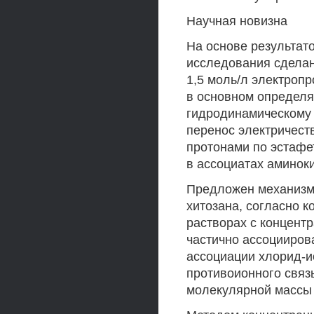
Научная новизна
На основе результато
исследования сделан
1,5 моль/л электроп
в основном определя
гидродинамическому 
перенос электричест
протонами по эстафе
в ассоциатах аминок
Предложен механизм
хитозана, согласно 
растворах с концентр
частично ассоцииров
ассоциации хлорид-и
противоионного связ
молекулярной массы 