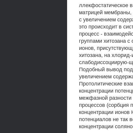
ллекфостатическое в
матрицей мембраны,
с увеличением содерж
это происходит в си
процесс - взаимодей
группами хитозана с
ионов, присутствующ
хитозана, на хлорид
слабодиссоциирую-щ
Подобный вывод подт
увеличением содержа
Протолитические вза
концентрации потен
межфазной разности 
процессов (сорбция 
концентрации ионов 
потенциалов не так в
концентрации соляно