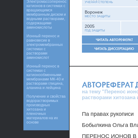
Электромассоперенос
УЧЕНАЯ СТЕПЕНЬ
катионов в системах с
вращающимся
Воронеж
мембранным диском и
МЕСТО ЗАЩИТЫ
водными растворами,
содержащими
2005
аминокислоты
ГОД ЗАЩИТЫ
Ионный перенос и
ЧИТАТЬ АВТОРЕФЕРАТ
равновесие в
электромембранных
ЧИТАТЬ ДИССЕРТАЦИЮ
системах с
растворами
аминокислот
Ионный перенос в
системах с
катионообменными
мембранами МК-40 и
АВТОРЕФЕРАТ
растворами глицина,
аланина и лейцина
на тему "Перенос ион
Получение и свойства
растворами хитозана 
водорастворимых
производных
хитозана и
Па правах рукописи
пленочных
материалов на их
основе
Бобылкина Ольга Вл
ПЕРЕНОС ИОНОВ В