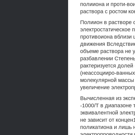
полииона и проти-вои
раствора с ростом ко
Полиион в растворе с
электростатическое п
противоиона вблизи 
движения Вследствие
объеме раствора не 
разбавлении Степень
рактеризуется долей
(неассоцииро-ванных
молекулярной массы
увеличение электроп
Вычисленная из эксп
-1000/Т в диапазоне 
эквивалентной элект
не зависит от конце
поликатиона и лишь 
электропроводности 