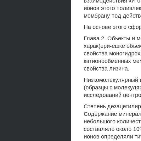
взаимодействия хит
ионов этого полиэле
мембрану под действ
На основе этого сфо
Глава 2. Объекты и 
харак(ери-ешке объе
свойства моногидрох
катионообменных ме
свойства лизина.
Низкомолекулярный в
(образцы с молекуля
исследований центр
Степень дезацетилир
Содержание минераль
небольшого количест
составляло около 10
ионов определяли ти