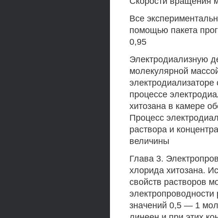
Скорости вращения м
Все экспериментальн
помощью пакета прог
0,95
Электродиализную д
молекулярной массой
электродиализаторе 
процессе электродиа
хитозана в камере о
Процесс электродиал
раствора и концентр
величины
Глава 3. Электропро
хлорида хитозана. И
свойств растворов м
электропроводности 
значений 0,5 — 1 мол
линеен и при этих ко