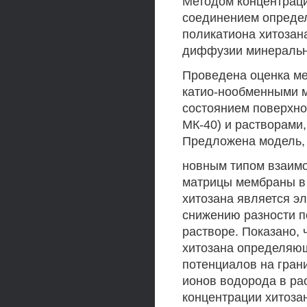
Методом концентраци
соединением опреде
поликатиона хитозан
диффузии минеральн
Проведена оценка ме
катио-нообменными м
состоянием поверхно
МК-40) и растворами
Предложена модель, 
новным типом взаимо
матрицы мембраны в 
хитозана является э
снижению разности п
растворе. Показано, 
хитозана определяю
потенциалов на гран
ионов водорода в ра
концентрации хитоза