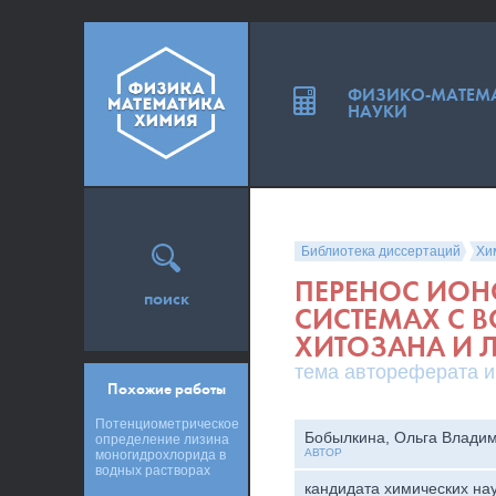
ФИЗИКО-МАТЕМ
НАУКИ
Библиотека диссертаций
Хи
ПЕРЕНОС ИОН
поиск
СИСТЕМАХ С 
ХИТОЗАНА И 
тема автореферата и
Похожие работы
Потенциометрическое
Бобылкина, Ольга Влади
определение лизина
АВТОР
моногидрохлорида в
водных растворах
кандидата химических на