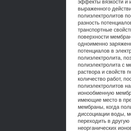
эффекты вязкости и 
выраженного действ
полиэлектролитов п
разность потенциало
транспортные свойст
поверхности мембран
одноименно заряжен
потенциалов в элект
полиэлектролита, по
полиэлектролита с м
раствора и свойств 
количество работ, п
полиэлектролитов на
ионообменную мембра
имеющие место в пре
мембраны, когда пол
диссоциации воды, м
переходить в другую
неорганических ионов