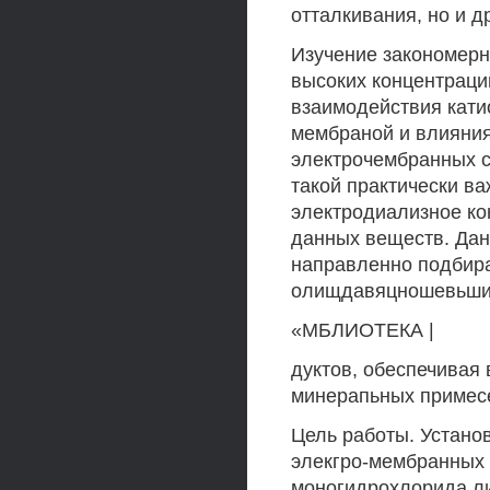
отталкивания, но и д
Изучение закономерн
высоких концентраци
взаимодействия кати
мембраной и влияния
электрочембранных с
такой практически в
электродиализное ко
данных веществ. Дан
направленно подбира
олищдавяцношевьшим
«МБЛИОТЕКА |
дуктов, обеспечивая 
минерапьных примес
Цель работы. Устано
элекгро-мембранных 
моногидрохлорида ли