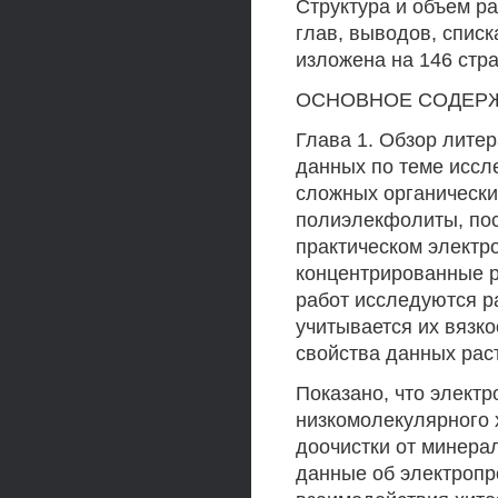
Структура и объем ра
глав, выводов, спис
изложена на 146 стра
ОСНОВНОЕ СОДЕР
Глава 1. Обзор лите
данных по теме иссл
сложных органических
полиэлекфолиты, пос
практическом электр
концентрированные р
работ исследуются р
учитывается их вязко
свойства данных рас
Показано, что элект
низкомолекулярного 
доочистки от минера
данные об электропр