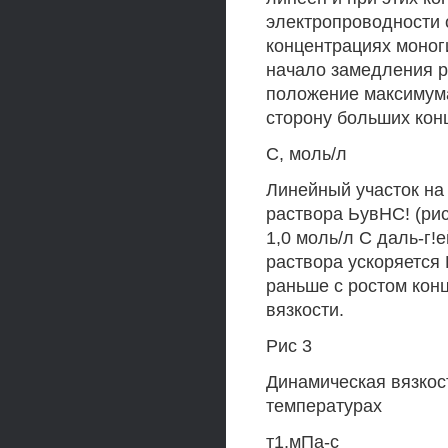
электропроводности 
концентрациях моноги
начало замедления р
положение максимум
сторону больших кон
С, моль/л
Линейный участок на
раствора ЬувНС! (рис
1,0 моль/л С даль-г!
раствора ускоряется 
раньше с ростом кон
вязкости.
Рис 3
Динамическая вязкос
температурах
т1,мПа-с