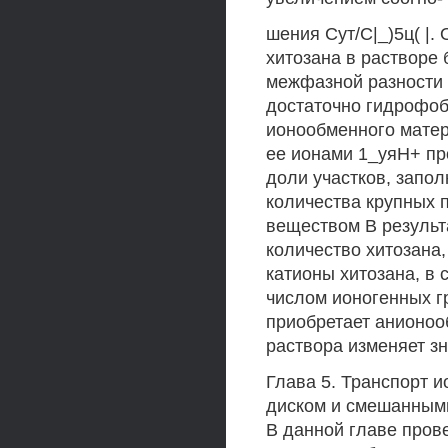
шения Сут/С|_)5ц( |.
хитозана в растворе 
межфазной разности 
достаточно гидрофоб
ионообменного мате
ее ионами 1_уяН+ пр
доли участков, запо
количества крупных 
веществом В результ
количество хитозана,
катионы хитозана, в
числом ионогенных г
приобретает анионоо
раствора изменяет зн
Глава 5. Транспорт 
диском и смешанными
В данной главе пров