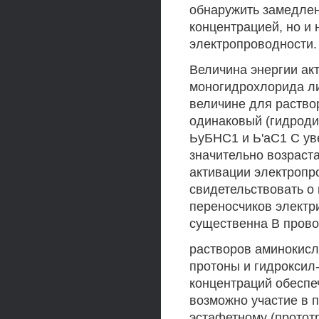
обнаружить замедлен
концентрацией, но и
электропроводности.
Величина энергии ак
моногидрохлорида ли
величине для раство
одинаковый (гидроди
ЬуБНС1 и Ь'аС1 С ув
значительно возраста
активации электропр
свидетельствовать о
переносчиков электри
существенна В пров
растворов аминокисл
протоны и гидроксил
концентраций обеспе
возможно участие в 
эстафетному (протот