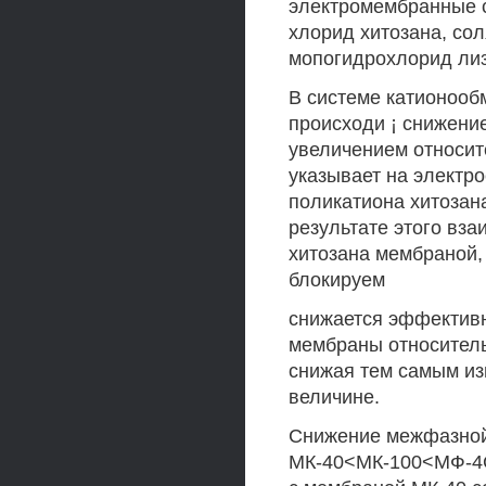
электромембранные с
хлорид хитозана, сол
мопогидрохлорид лиз
В системе катионооб
происходи ¡ снижени
увеличением относит
указывает на электр
поликатиона хитозан
результате этого вз
хитозана мембраной,
блокируем
снижается эффективн
мембраны относитель
снижая тем самым из
величине.
Снижение межфазной 
МК-40<МК-100<МФ-4С