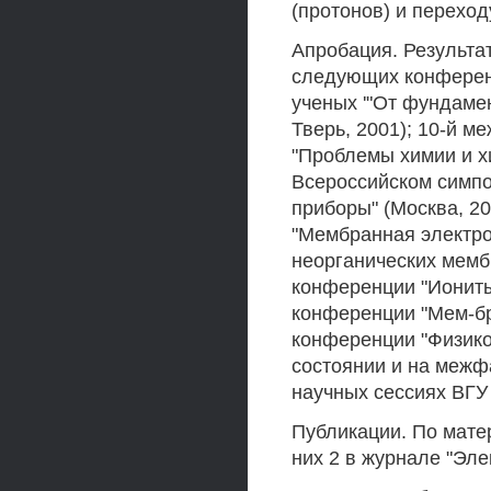
(протонов) и перехо
Апробация. Результа
следующих конферен
ученых '"От фундаме
Тверь, 2001); 10-й 
"Проблемы химии и хи
Всероссийском симп
приборы" (Москва, 20
"Мембранная электро
неорганических мембр
конференции "Иониты-
конференции "Мем-бра
конференции "Физико
состоянии и на межф
научных сессиях ВГУ (
Публикации. По мате
них 2 в журнале "Эле