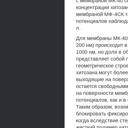
с мембраной МК-40 со
концентрации хитозан
мембраной МФ-4СК т
потенциалов наблюда
л.
Для мембраны МК-40 
200 нм) происходит в
1000 нм, но доля в 
представляет собой 
геометрическое стро
хитозана могут боле
выходящие на поверхн
остается свободным
на поверхности мемб
потенциалов, как и в
Таким образом, возн
блокировать фиксиро
когда вследствие ст
жесткий полимер хит