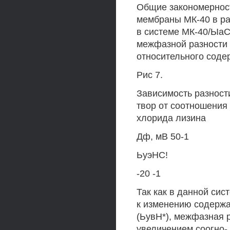
Общие закономерност
мембраны МК-40 в ра
в системе МК-40/ЫаС
межфазной разности 
относительного соде
Рис 7.
Зависимость разност
твор от соотношения
хлорида лизина
Дф, мВ 50-1
ЬуэНС!
-20 -1
Так как в данной си
к изменению содерж
(ЬувН*), межфазная 
увеличением соогно-