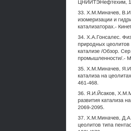
ЦНИИТЭНефтехим, 198
33. Х.М.Миначев, В.И
изомеризации и гидр
катализаторах.- Кинети
34. Х.А.Гонсалес. Фи
природных цеолитов 
катализе /Обзор. Се
промышленности/.- М.
35. Х.М.Миначев, Я.
катализа на цеолитах
461-468.
36. Я.И.Йсаков, Х.М
развития катализа на 
2069-2095.
37. Х.М.Миначев, Д.
цеолитов типа пентаси