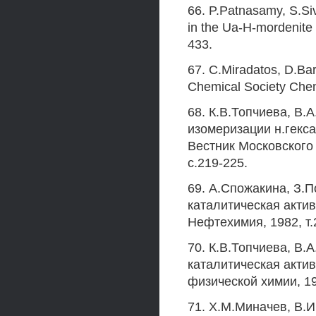
66. P.Patnasamy, S.Siva
in the Ua-H-mordenite s
433.
67. C.Miradatos, D.Bar
Chemical Society Chem
68. К.В.Топчиева, В.
изомеризации н.гекса
Вестник Московского 
с.219-225.
69. А.Спожакина, З.П
каталитическая акти
Нефтехимия, 1982, т.
70. К.В.Топчиева, В.
каталитическая акти
физической химии, 197
71. Х.М.Миначев, В.И