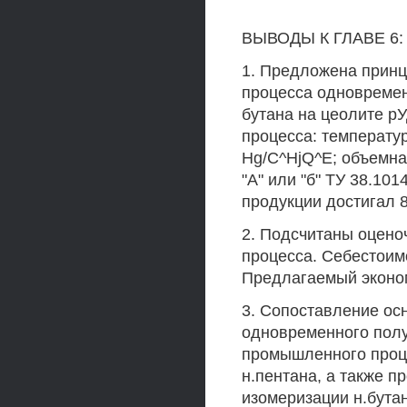
ВЫВОДЫ К ГЛАВЕ 6:
1. Предложена принц
процесса одновремен
бутана на цеолите р
процесса: температу
Hg/C^HjQ^E; объемна
"А" или "б" ТУ 38.10
продукции достигал 
2. Подсчитаны оцено
процесса. Себестоимо
Предлагаемый эконом
3. Сопоставление ос
одновременного полу
промышленного проц
н.пентана, а также 
изомеризации н.бута