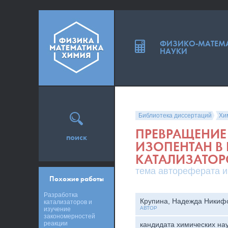
ФИЗИКО-МАТЕМ
НАУКИ
Библиотека диссертаций
Хи
ПРЕВРАЩЕНИЕ 
поиск
ИЗОПЕНТАН В
КАТАЛИЗАТОР
тема автореферата и
Похожие работы
Разработка
Крупина, Надежда Никиф
катализаторов и
АВТОР
изучение
закономерностей
реакции
кандидата химических на