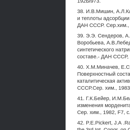
192Ы973.
38. И.В.Мишин, А.Л.К
и теплоты адсорбци
ДАН СССР. Сер.хим., 1
39. Э.Э. Сендеров, А
Воробьева, А.В.Лебе
синтетического натри
составе.- ДАН СССР, С
40. Х.М.Миначев, Е.С
Поверхностный сост
каталитическая акти
СССР.Сер. хим., 1983
41. Г.К.Бейер, И.М.Б
изменения морденита
Сер. хим., 1982, F7, с
42. P.E.Pickert, J.А 
the 3rd Int. Congr. on 