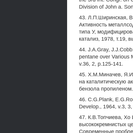
Division of John a. Son
43. Л.П.Ширинская, В
Активность металлсо
типа У, модифициров
катализ, 1978, т.19, в
44. J.A.Gray, J.J.Cobb
pentane over Various M
v.36, 2, p.125-141.
45. Х.М.Миначев, Я.
на каталитическую а
бензола пропиленом.-
46. С.G.Plank, E.G.Ros
Develop., 1964, v.3, 3, 
47. К.В.Топчиева, Xo
высококремнистых це
Современные проблем