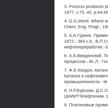
3. Process produces pr
1977, v.75, 40, p.64-65
4. G.G.Word. Where will
Chem. Eng. Progr., 198
5. А.А.Гуреев. Приме
1972.- 364 с.6. .В.П
нефтепереработке.-3-е
6. А.А.Введенский. 
процессов.- М.,Л.: Го
7. Ф.Е.Кондон. Катал
Катализ в нефтехми
промышленности.- М.: 
8. Н.Р.Бурсиан, Д.С.
ЦНИИТЭНефтехим, 197
9. Платиновые промо