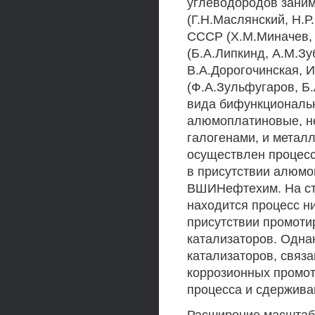
углеводородов зани
(Г.Н.Маслянский, Н.Р
СССР (Х.М.Миначев, 
(Б.А.Липкинд, А.М.Зу
В.А.Дорогочинская, 
(Ф.А.Зульфугаров, Б
вида бифункциональн
алюмоплатиновые, н
галогенами, и мета
осуществлен процесс
в присутствии алюмо
ВШИНефтехим. На ст
находится процесс н
присутствии промот
катализаторов. Одна
катализаторов, связ
коррозионных промот
процесса и сдержива