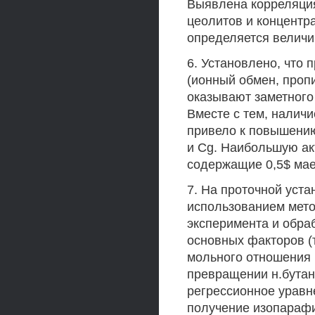
Выявлена корреляци
цеолитов и концентр
определяется величи
6. Установлено, что 
(ионный обмен, пропи
оказывают заметного
Вместе с тем, налич
привело к повышени
и Cg. Наибольшую ак
содержащие 0,5$ мае
7. На проточной уст
использованием мето
эксперимента и обра
основных факторов (
мольного отношения 
превращении н.бутан
регрессионное урав
получение изопарафи