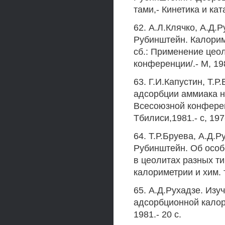
тами,- Кинетика и ката
62. А.Л.Клячко, А.Д.Р
Рубинштейн. Калорим
сб.: Применение цеол
конференции/.- М, 198
63. Г.И.Капустин, Т.
адсорбции аммиака н
Всесоюзной конферен
Тбилиси,1981.- с, 197
64. Т.Р.Бруева, А.Д.Р
Рубинштейн. Об особ
в цеолитах разных т
калориметрии и хим. 
65. А.Д.Рухадзе. Изу
адсорбционной калори
1981.- 20 с.