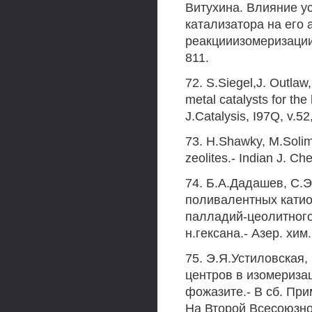
Витухина. Влияние у
катализатора на его 
реакцииизомеризации 
811.
72. S.Siegel,J. Outlaw,
metal catalysts for th
J.Catalysis, I97Q, v.52, 
73. H.Shawky, M.Solima
zeolites.- Indian J. Ch
74. Б.А.Дадашев, С
поливалентных катио
палладий-цеолитного
н.гексана.- Азер. хим
75. Э.Я.Устиловская,
центров в изомериза
фожазите.- В сб. Пр
На Второй Всесоюзной