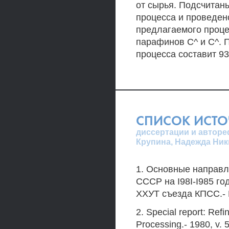
от сырья. Подсчитан
процесса и проведен
предлагаемого проце
парафинов С^ и С^. 
процесса составит 93
СПИСОК ИСТ
диссертации и авторе
Крупина, Надежда Ни
1. Основные направл
СССР на I98I-I985 го
ХХУТ съезда КПСС.- М
2. Special report: Ref
Processing.- 1980, v. 