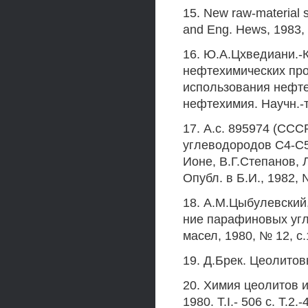
15. New raw-material s
and Eng. Hews, 1983, v
16. Ю.А.Цхведиани.
нефтехимических про
использования нефте
нефтехимия. Научн.-т
17. А.с. 895974 (ССС
углеводородов С4-С5 
Ионе, В.Г.Степанов, Л
Опубл. в Б.И., 1982, №
18. А.М.Цыбулевский
ние парафиновых угл
масел, 1980, № 12, с.
19. Д.Брек. Цеолитов
20. Химия цеолитов и
1980. T.I.- 506 с. Т.2.-