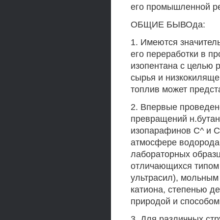
его промышленной р
ОБЩИЕ БЫВОда:
1. Имеются значител
его переработки в п
изопентана с целью 
сырья и низкокиляще
топлив может предст
2. Впервые проведен
превращений н.бутан
изопарафинов С^ и С
атмосфере водорода 
лабораторных образц
отличающихся типом 
ультрасил), мольным
катиона, степенью д
природой и способом
3. Для различных ст