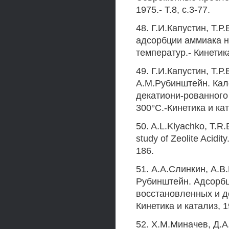
1975.- Т.8, с.3-77.
48. Г.И.Капустин, Т.
адсорбции аммиака н
температур.- Кинетика 
49. Г.И.Капустин, Т.Р
А.М.Рубинштейн. Кал
декатиони-рованного
300°С.-Кинетика и кат
50. A.L.Klyachko, T.R.
study of Zeolite Acidit
186.
51. А.А.Слинкин, А.В
Рубинштейн. Адсорбц
восстановленных и 
Кинетика и катализ, 1
52. Х.М.Миначев, Д.А