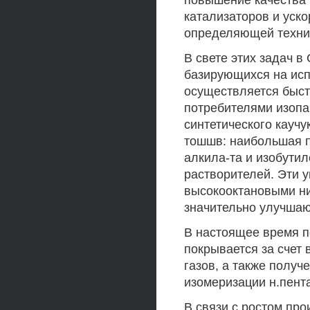
повышение качества 
катализаторов и уск
определяющей техниче
В свете этих задач 
базирующихся на исп
осуществляется быс
потребителями изоп
синтетического каучу
тошшв: наибольшая п
алкила-та и изобутил
растворителей. Эти 
высокооктановыми ни
значительно улучшаю
В настоящее время п
покрывается за счет
газов, а также получ
изомеризации н.пент
В связи с ростом пр