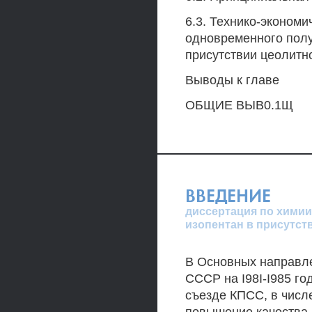
6.3. Технико-эконом
одновременного полу
присутствии цеолитн
Выводы к главе
ОБЩИЕ ВЫВ0.1Щ
ВВЕДЕНИЕ
диссертация по химии,
изопентан в присутст
В Основных направле
СССР на I98I-I985 го
съезде КПСС, в чис