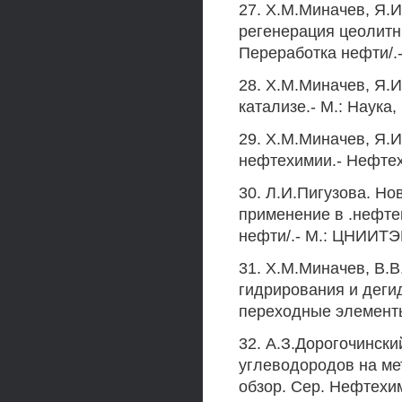
27. Х.М.Миначев, Я.И
регенерация цеолитны
Переработка нефти/.
28. Х.М.Миначев, Я.
катализе.- М.: Наука, 
29. Х.М.Миначев, Я.
нефтехимии.- Нефтехим
30. Л.И.Пигузова. Н
применение в .нефте
нефти/.- М.: ЦНИИТЭН
31. Х.М.Миначев, В.В
гидрирования и деги
переходные элементы.-
32. А.З.Дорогочински
углеводородов на ме
обзор. Сер. Нефтехим