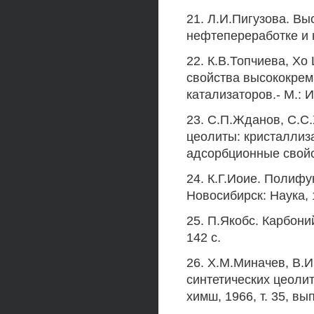
21. Л.И.Пигузова. В
нефтепереработке и н
22. К.В.Топчиева, Хо
свойства высококрем
катализаторов.- М.: И
23. С.П.Жданов, С.С
цеолиты: кристаллиз
адсорбционные свойст
24. К.Г.Иоие. Полифу
Новосибирск: Наука, 1
25. П.Якобс. Карбони
142 с.
26. Х.М.Миначев, В.И
синтетических цеолит
химш, 1966, т. 35, вып.