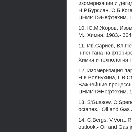
изомеризации и деги
Н.Р.Бурсиан, С.Б.Кога
ЦНИИТЭНефтехим, 198
10. Ю.М.Жоров. Изом
М.; Химия, 1983.- 304
11. Ив.Сариев, Вл.П
н.пентана на фторир
Химия и технология т
12. Изомеризация па
Н.К.Волнухина, Г.В.Ст
Важнейшие процессы 
ЦНИИТЭНефтехим, 197
13. S'Gussow, C.Spence
octanes.- Oil and Gas 
14. C.Bergs, V.Vora, R
outlook.- Oil and Gas j