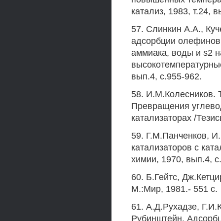
катализ, 1983, т.24, в
57. Слинкин А.А., Ку
адсорбции олефинов 
аммиака, воды и s2 
высокотемпературные 
вып.4, с.955-962.
58. И.М.Колесников. 
Превращения углевод
катализаторах /Тезисы
59. Г.М.Панченков, И
катализаторов с кат
химии, 1970, вып.4, с
60. Б.Гейтс, Дж.Кетц
М.:Мир, 1981.- 551 с.
61. А.Д.Рухадзе, Г.И.
Рубинштейн. Адсорб