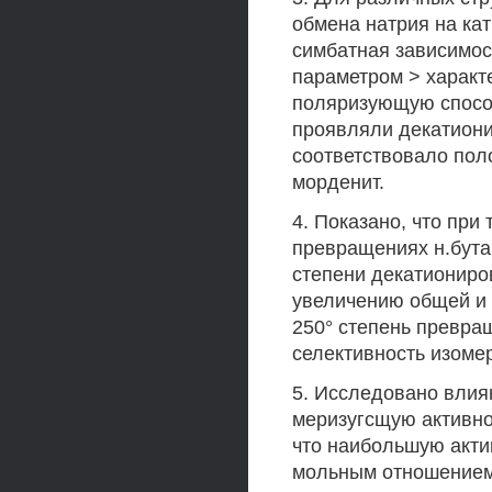
обмена натрия на ка
симбатная зависимос
параметром > характ
поляризующую спосо
проявляли декатион
соответствовало поло
морденит.
4. Показано, что при
превращениях н.бута
степени декатиониров
увеличению общей и 
250° степень превращ
селективность изомер
5. Исследовано влия
меризугсщую активно
что наибольшую акти
мольным отношением S