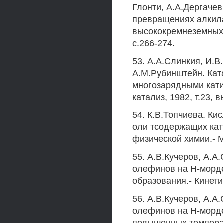
Глонти, А.А.Дергачев
превращениях алкил
высококремнеземных ц
с.266-274.
53. А.А.Слинкия, И.В
А.М.Рубинштейн. Кат
многозарядными катио
катализ, 1982, т.23, в
54. К.В.Топчиева. Ки
оли тсодержащих кат
физической химии.- М.
55. А.В.Кучеров, А.
олефинов на Н-морде
образования.- Кинетика
56. А.В.Кучеров, А.
олефинов на Н-морде
повышенных температ