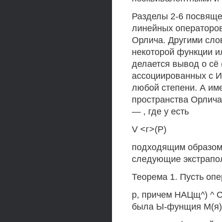
Разделы 2-6 посвяще
линейных операторов
Орлича. Другими сло
некоторой функции и
делается вывод о сё 
ассоциированных с 
любой степени. А име
пространства Орлича 
— , где у есть
V <г>(Р)
подходящим образом 
следующие экстрапо
Теорема 1. Пусть опе
р, причем НАЦщ^) ^ Ср
была Ы-фунщия М(я),