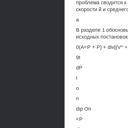
проблема сводится к 
скорости й и среднего
а
В разделе 1 обоснов
исходных постановок
0(А<Р + Р) + div[(V^ +
9t
dP
I
о
n
dip On
<P