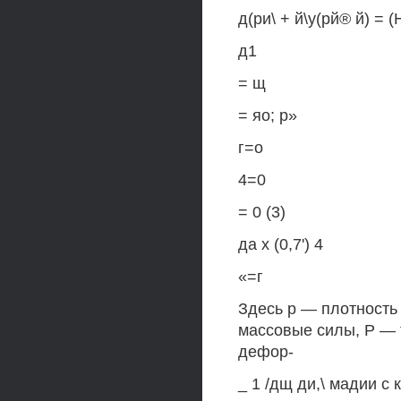
д(ри\ + й\у(рй® й) = (
д1
= щ
= яо; р»
г=о
4=0
= 0 (3)
да х (0,7') 4
«=г
Здесь р — плотность
массовые силы, Р — 
дефор-
_ 1 /дщ ди,\ мадии с 