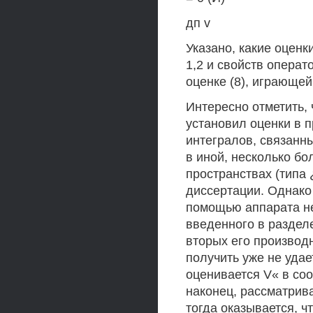
дп v
Указано, какие оценк
1,2 и свойств операт
оценке (8), играющей
Интересно отметить,
установил оценки в 
интегралов, связанн
в иной, несколько бо
пространствах (типа 
диссертации. Однако
помощью аппарата н
введенного в разделе
вторых его производ
получить уже не удает
оценивается V« в со
наконец, рассматрива
тогда оказывается, ч