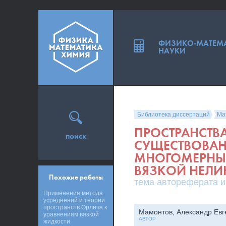
ФИЗИКО-МАТЕМ
НАУКИ
Библиотека диссертаций
Ма
ПРОСТРАНСТВ
поиск
СУЩЕСТВОВАН
МНОГОМЕРНЫ
ВЯЗКОЙ НЕЛ
Похожие работы
тема автореферата и
Применения метода
усреднений и теории
пространств Орлича к
Мамонтов, Александр Евг
уравнениям вязкой
АВТОР
жидкости