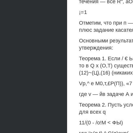
течения — все R", аО=
¡=1
Отметим, что при п —
плюс задание касате
Основными результат
утверждения:
Теорема 1. Если / € Ьх
то в Q х (О,Т) сущес
(12)~(Ц),(16) (никаки
Vp,^ е М0,т,£Р(П)), «7
где v — йв задаче А и
Теорема 2. Пусть усл
для всех q
11/(0 - /о!М < ФЫ)