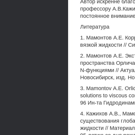
Автор искренне благ
профессору А.В.Кажи
постоянное внимание
Литература
1. Мамонтов А.Е. Ко
вязкой жидкости // Сиб
2. Мамонтов А.Е. Эк
пространства Орлич
N-функциями // Акту
Новосибирск, изд. Ново
3. Mamontov А.Е. Orlic
solutions to viscous c
96 Ин-та Гидродинам
4. Кажихов А.В., Мам
существования глоб
жидкости // Материал