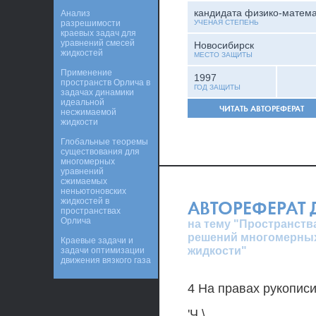
кандидата физико-матема
Анализ
разрешимости
УЧЕНАЯ СТЕПЕНЬ
краевых задач для
уравнений смесей
Новосибирск
жидкостей
МЕСТО ЗАЩИТЫ
Применение
1997
пространств Орлича в
ГОД ЗАЩИТЫ
задачах динамики
идеальной
ЧИТАТЬ АВТОРЕФЕРАТ
несжимаемой
жидкости
Глобальные теоремы
существования для
многомерных
уравнений
сжимаемых
неньютоновских
жидкостей в
АВТОРЕФЕРАТ
пространствах
Орлича
на тему "Пространств
решений многомерных
Краевые задачи и
жидкости"
задачи оптимизации
движения вязкого газа
4 На правах рукопис
'Ч \