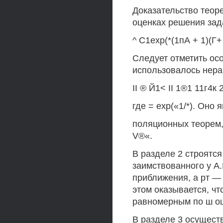
Доказательство теор
оценках решения зада
^ С1ехр(*(1пА + 1)(Г+ 
Следует отметить осо
использовалось нера
II ® Й1< II 1®1 11г4к 2
где = ехр(«1/*). Оно
поляционных теорем, 
V®«.
В разделе 2 строятс
заимствованного у А.
приближения, а рт — 
этом оказывается, ч
равномерным по ш оце
В разделе 3 осущест