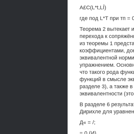
A£C(L*t,LÍ)
где под L*T при тп = 
Теорема 2 вытекает 
перехода к сопряжён
из теоремы 1 предст
коэффициентами, док
эквивалентной норми
упражнением. Основна
что такого рода фун
функций в смысле экв
разделе 3), а также 
эквивалентности (это
В разделе 6 результ
Дирихле для уравне
Д« = /;
= 0 (И)