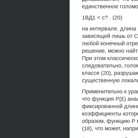
единственное голом
1ВД1 < с? . (20)
на интервале, длина
зависящей лишь от С)
любой конечный отр
решение, можно найт
При этом классическо
следовательно, голо
классе (20), разруша
существенную локаль
Применительно к ура
что функция Р(£) ана
фиксированной длин
коэффициенты которо
образом, функцию Р 
(18), что может, нап