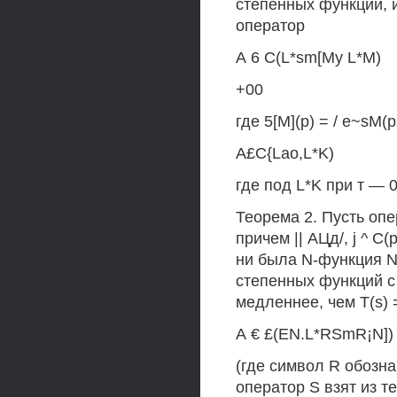
степенных функций, и,
оператор
А 6 C(L*sm[My L*M)
+00
где 5[М](р) = / e~sM(p
A£C{Lao,L*K)
где под L*K при т — 
Теорема 2. Пусть опер
причем || АЦд/, j ^ С
ни была N-функция N
степенных функций с 
медленнее, чем T(s) =
А € £(EN.L*RSmR¡N])
(где символ R обозна
оператор S взят из т