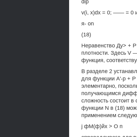
dip
v(i, x)dx = 0; —— = 
я- on
(18)
Неравенство Ду> + Р
плотности. Здесь V 
функция, соответств
В разделе 2 устанав
для функции А'-р + 
элементарно, поскол
получающимся диффе
сложность состоит в 
функции N в (18) мож
применением следую
j фМ(ф)йх > О п