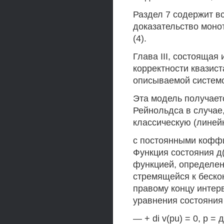
Раздел 7 содержит в
доказательство моно
(4).
Глава III, состоящая
корректности квазис
описываемой систем
Эта модель получаетс
Рейнольдса в случае
классическую (линей
с постоянными коффиц
Функция состояния д
функцией, определен
стремящейся к беско
правому концу интер
уравнения состояния
— + di v(pu) = 0, р = д