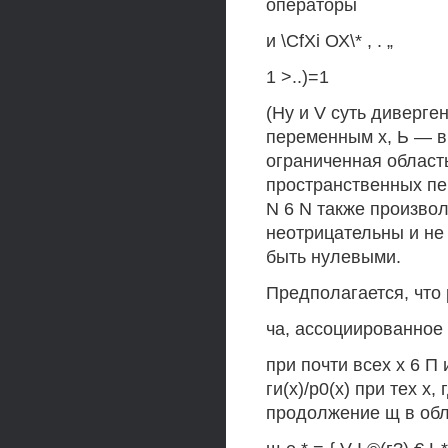
операторы
и \CfXi ОХ\* , . „
1 >..)=1
(Ну и V суть диверге
переменным х, Ь — вре
ограниченная область
пространственных пе
N 6 N также произвол
неотрицательны и не
быть нулевыми.
Предполагается, что 
ча, ассоциированное с 
при почти всех х 6 П 
ги(х)/р0(х) при тех х,
продолжение щ в обл