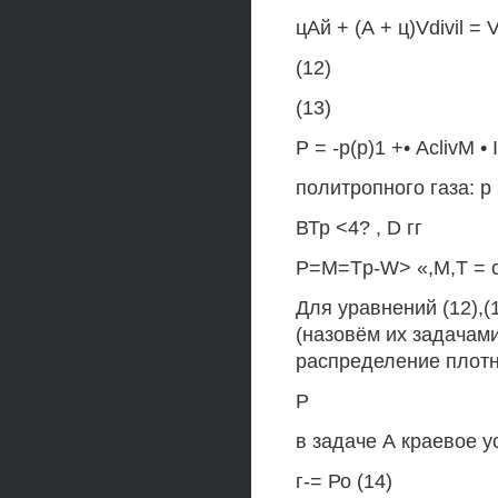
цАй + (А + ц)Vdivil = V
(12)
(13)
Р = -р(р)1 +• AclivM • I
политропного газа: р 
ВТр <4? , D гг
P=M=Tp-W> «,М,Т = c
Для уравнений (12),(
(назовём их задачами
распределение плотн
Р
в задаче А краевое у
г-= Ро (14)