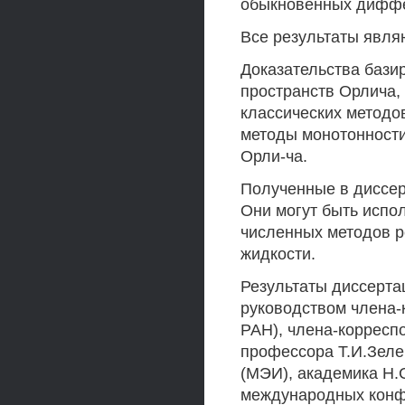
обыкновенных диффе
Все результаты явля
Доказательства бази
пространств Орлича,
классических методо
методы монотонности
Орли-ча.
Полученные в диссер
Они могут быть испо
численных методов р
жидкости.
Результаты диссерта
руководством члена
РАН), члена-корресп
профессора Т.И.Зеле
(МЭИ), академика Н.С
международных конф