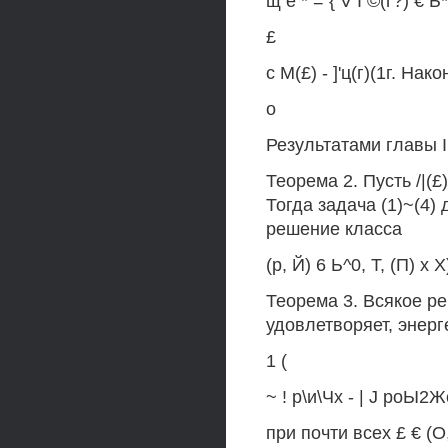
щ е * = { V I ©(г?) € Ь
£
с М(£) - ]'ц(г)(1г. Нако
о
Результатами главы 
Теорема 2. Пусть /|(£)
Тогда задача (1)~(4)
решение класса
(р, Й) 6 Ь^0, Т, (П) х X
Теорема 3. Всякое ре
удовлетворяет, энерг
1 (
~ ! р\и\Чх - | J роЫ2Ж
при почти всех £ € (О