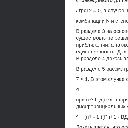
справедливого для в
/ грс1х = 0, в случае
комбинации N и степ
В разделе 3 на осно
существование решен
приближений, а такж
единственность. Дале
В разделе 4 доказыва
В разделе 5 рассматр
7 > 1. В этом случае 
я
при п ^ 1 удовлетво
дифференциальных 
^ + (п7 - 1 )(Рп+1 - ВД
Доказывается, что есл