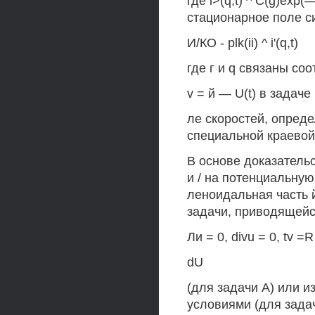
где i>(q,t) ^ C(g)exp(—
стационарное поле с
И/КО - plk(ii) ^ i'(q,t)
где г и q связаны соо
v = й — U(t) в задаче 
ле скоростей, опред
специальной краевой
В основе доказательс
и / на потенциальну
леноидальная часть 
задачи, приводящейс
Ли = 0, divu = 0, tv =R
dU
(для задачи А) или 
условиями (для задачи