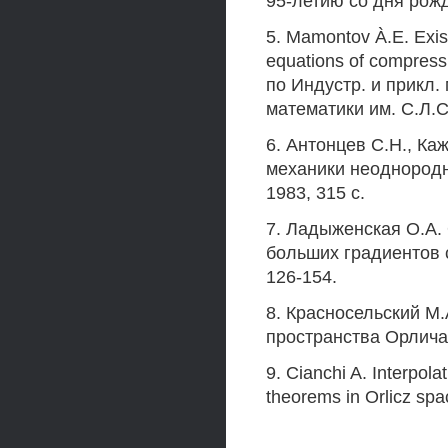
95-летию со дня рожд.
5. Mamontov À.E. Exist
equations of compressi
по Индустр. и прикл.
математики им. С.Л.С
6. Антонцев С.Н., Ка
механики неоднородны
1983, 315 с.
7. Ладыженская О.А.
больших градиентов ск
126-154.
8. Красносельский М.
пространства Орлича.
9. Cianchi A. Interpol
theorems in Orlicz space