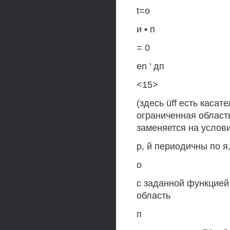
t=o
и • п
= 0
en ' дп
<15>
(здесь üff есть каса
ограниченная область
заменяется на услов
р, й периодичны по я,-
о
с заданной функцией 
область
п