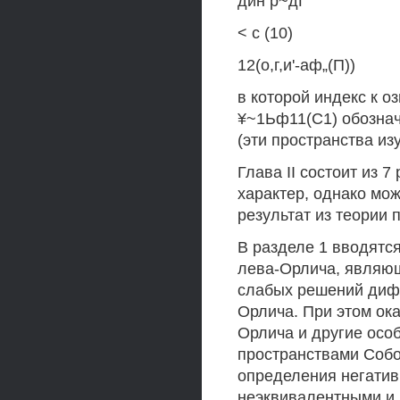
дйн р~дГ
< с (10)
12(о,г,и'-аф„(П))
в которой индекс к оз
¥~1Ьф11(С1) обознач
(эти пространства изу
Глава II состоит из 
характер, однако мо
результат из теории
В разделе 1 вводятс
лева-Орлича, являю
слабых решений диф
Орлича. При этом ок
Орлича и другие осо
пространствами Собо
определения негатив
неэквивалентными и 