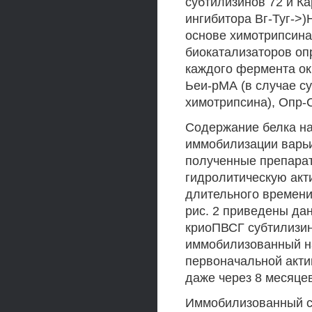
субтилизинов 72 и Ка
ингибитора Вг-Туг->)
основе химотрипсина 
биокатализаторов оп
каждого фермента ок
Ьеи-рМА (в случае с
химотрипсина), Опр-С
Содержание белка на
иммобилизации варьи
полученные препара
гидролитическую акти
длительного времени
рис. 2 приведены да
криоПВСГ субтилизин
иммобилизованный н
первоначальной акти
даже через 8 месяце
Иммобилизованный су