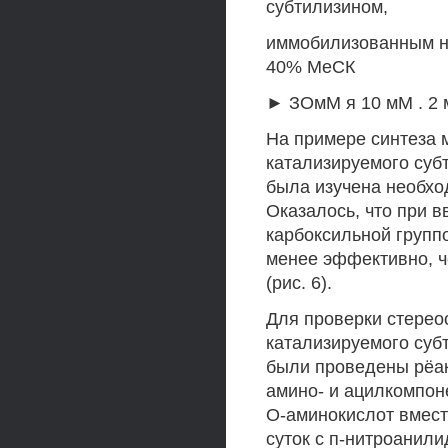
субтилизином,
иммобилизованным н
40% МеСК
► ЗОмМ я 10 мМ . 2
На примере синтеза м
катализируемого суб
была изучена необхо
Оказалось, что при 
карбоксильной групп
менее эффективно, ч
(рис. 6).
Для проверки стерео
катализируемого суб
были проведены рёак
амино- и ацилкомпон
О-аминокислот вмест
суток с п-нитроанил