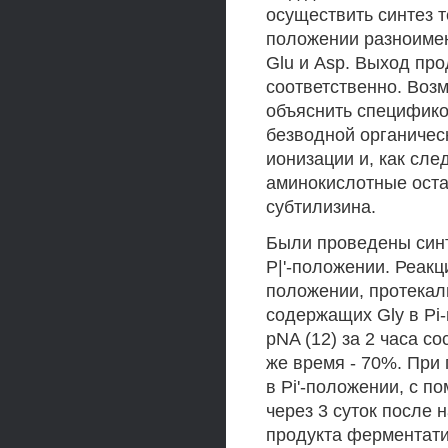
осуществить синтез те
положении разноимен
Glu и Asp. Выход про
соответственно. Воз
объяснить специфико
безводной органическ
ионизации и, как сл
аминокислотные оста
субтилизина.
Были проведены синт
Р|'-положении. Реакц
положении, протекал
содержащих Gly в Pi-
pNA (12) за 2 часа со
же время - 70%. При
в Pi'-положении, с 
через 3 суток после
продукта ферментати