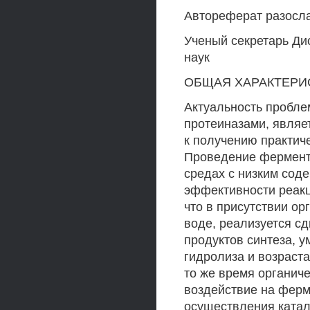
Автореферат разосла
Ученый секретарь Ди
наук
ОБЩАЯ ХАРАКТЕРИ
Актуальность пробле
протеиназами, являе
к получению практич
Проведение фермента
средах с низким сод
эффективности реакц
что в присутствии ор
воде, реализуется с
продуктов синтеза, 
гидролиза и возраст
то же время органич
воздействие на ферм
осуществления катал