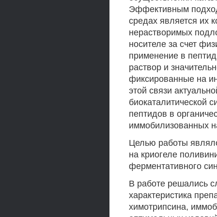
Эффективным подходо
средах является их 
нерастворимых подло
носителе за счет фи
применение в пептид
раствор и значитель
фиксированные на ин
этой связи актуальн
биокаталитической с
пептидов в органичес
иммобилизованных н
Целью работы являл
на криогеле поливини
ферментативного син
В работе решались с
характеристика препа
химотрипсина, иммоб