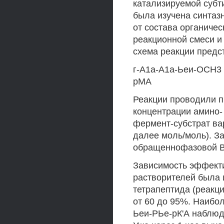
катализируемой субт
была изучена синтаз
от состава органичес
реакционной смеси и
схема реакции предс
г-А1а-А1а-Ьеи-ОСН3 
рМА
Реакции проводили 
концентрации амино-
фермент-субстрат вар
далее моль/моль). З
обращеннофазовой 
Зависимость эффекти
растворителей была 
тетрапептида (реакц
от 60 до 95%. Наибо
Ьеи-РЬе-рК'А наблюд