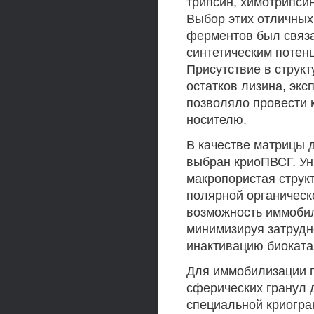
трипсин, химотрипси
Выбор этих отличных
ферментов был связа
синтетическим потен
Присутствие в струк
остатков лизина, эк
позволяло провести 
носителю.
В качестве матрицы 
выбран криоПВСГ. Ун
макропористая структ
полярной органическ
возможность иммобил
минимизируя затрудн
инактивацию биоката
Для иммобилизации п
сферических гранул 
специальной криогра