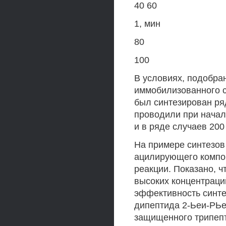
40 60
1, мин
80
100
В условиях, подобра
иммобилизованного с
был синтезирован ряд
проводили при начал
и в ряде случаев 200
На примере синтезов
ацилирующего компон
реакции. Показано, 
высоких концентраци
эффективность синте
дипептида 2-Ьеи-РЬе-
защищенного трипепти