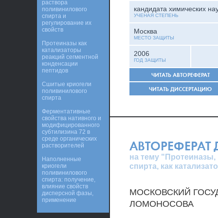
раствора
кандидата химических на
поливинилового
спирта и
УЧЕНАЯ СТЕПЕНЬ
регулирование их
свойств
Москва
МЕСТО ЗАЩИТЫ
Протеиназы как
катализаторы
2006
реакций сегментной
ГОД ЗАЩИТЫ
конденсации
пептидов
ЧИТАТЬ АВТОРЕФЕРАТ
Сшитые криогели
ЧИТАТЬ ДИССЕРТАЦИЮ
поливинилового
спирта
Ферментативные
свойства нативного и
модифицированного
субтилизина 72 в
среде органических
АВТОРЕФЕРАТ
растворителей
на тему "Протеиназы
Наполненные
спирта, как катализат
криогели
поливинилового
спирта: получение,
влияние свойств
МОСКОВСКИЙ ГОСУД
дисперсной фазы,
применение
ЛОМОНОСОВА