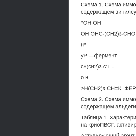
Схема 1. Схема имм
содержащем винилсу
^ОН ОН
ОН ОНС-(СН2)з-СНО
н*
уР —фермент
сн(сн2)з-с:Г -
о н
>Н(СН2)з-СН=К -ФЕ
Схема 2. Схема имм
содержащем альдеги
Таблица 1. Характер
на криоПВСГ, актив
Астивирующий агент 