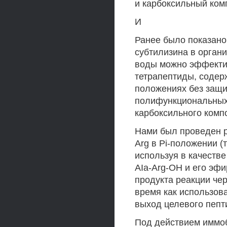
и карбоксильный ком
И
Ранее было показано
субтилизина в орган
воды можно эффекти
тетрапептиды, содерж
положениях без защи
полифункциональных 
карбоксильного комп
Нами был проведен р
Arg в Pi-положении (т
используя в качестве
AIa-Arg-OH и его эфи
продукта реакции чер
время как использов
выход целевого пепт
Под действием иммоб