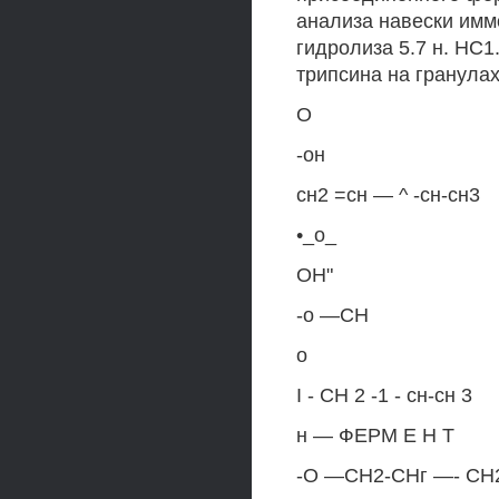
анализа навески имм
гидролиза 5.7 н. НС
трипсина на гранула
О
-он
сн2 =сн — ^ -сн-сн3
•_о_
ОН"
-о —СН
о
I - СН 2 -1 - сн-сн 3
н — ФЕРМ Е Н Т
-О —СН2-СНг —- С