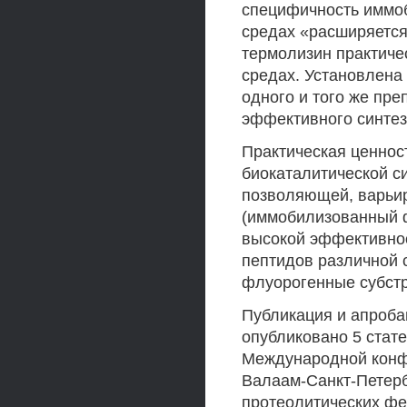
специфичность иммоб
средах «расширяется
термолизин практиче
средах. Установлена
одного и того же пр
эффективного синтез
Практическая ценнос
биокаталитической с
позволяющей, варьи
(иммобилизованный ф
высокой эффективно
пептидов различной 
флуорогенные субстр
Публикация и апроба
опубликовано 5 стат
Международной конфер
Валаам-Санкт-Петерб
протеолитических фе