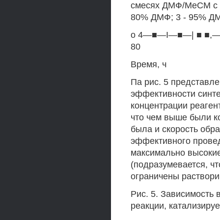
смесях ДМФ/МеСМ с р
80% ДМФ; 3 - 95% ДМФ
о 4—■—I—■—| ■ ■,—.
80
Время, ч
Па рис. 5 представл
эффективности синте
концентрации реаген
что чем выше были к
была и скорость обр
эффективного провед
максимально высокие
(подразумевается, ч
ограничены раствори
Рис. 5. Зависимость
реакции, катализиру