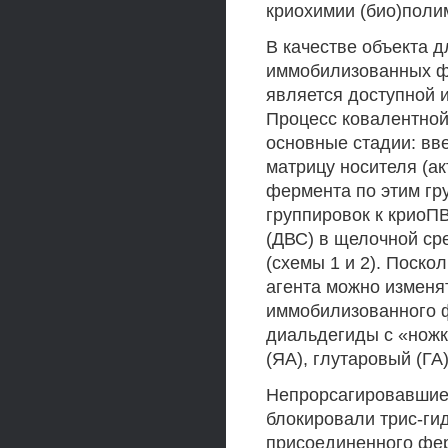
криохимии (био)пол
В качестве объекта 
иммобилизованных ф
является доступной 
Процесс ковалентно
основные стадии: вв
матрицу носителя (а
фермента по этим гр
группировок к крио
(ДВС) в щелочной ср
(схемы 1 и 2). Поск
агента можно изменя
иммобилизованного 
диальдегиды с «ножк
(ЯА), глутаровый (ГА
Непрорсагировавшие
блокировали трис-ги
присоединенного фе