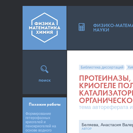
ФИЗИКО-МАТЕМ
НАУКИ
Библиотека диссертаций
Хи
ПРОТЕИНАЗЫ
поиск
КРИОГЕЛЕ ПО
КАТАЛИЗАТОР
ОРГАНИЧЕСКО
Похожие работы
тема автореферата и
Формирование
гетерофазных
криогелей и
Беляева, Анастасия Вале
пенокриогелей на
АВТОР
основе водного