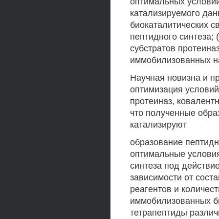
оптимальных условий
катализируемого дан
биокаталитических с
пептидного синтеза; 
субстратов протеина
иммобилизованных н
Научная новизна и п
оптимизация условий
протеиназ, ковалент
что полученные обр
катализируют
образование пептидн
оптимальные услови
синтеза под действи
зависимости от сост
реагентов и количес
иммобилизованных би
тетрапептиды различн