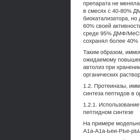
препарата не меняла
в смесях с 40-80% Д
биокатализатора, но
60% своей активност
среде 95% ДМФ/МеСМ,
сохранял более 40% 
Таким образом, иммо
ожидаемому повышен
автолиз при хранени
органических раство
1.2. Протеиназы, им
синтеза пептидов в 
1.2.1. Использование
пептидном синтезе
На примере модельно
А1а-А1а-Ьеи-РЬе-рЫА