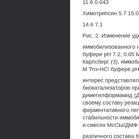
11.6 0.043
Химотрипсин 5.7 15.0
14.6 7.1
Рис. 2. Изменение уд
иммобилизованного н
буфере рН 7.2, 0.05 
Карлсберг (3), иммоб
М Тпэ-НС! буфере рН
интерес представлял
биокатализаторов пр
диметилформамид (Д
своему составу реак
ферментативного пеп
стабильности иммоби
и смесях МсСЫ/ДМФ
различного состава 