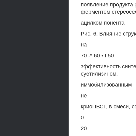
появление продукта 
ферментом стереосел
ацилком понента
Рис. 6. Влияние стру
на
70 -* 60 • I 50
эффективность синте
субтилизином,
иммобилизованным
не
криоПВСГ, в смеси, 
0
20