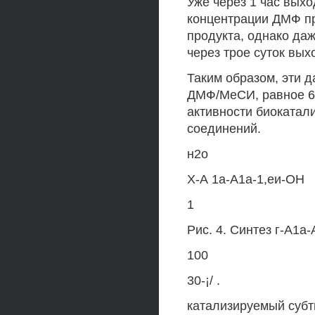
Уже через 1 час вых
концентрации ДМФ пр
продукта, однако да
через трое суток вы
Таким образом, эти 
ДМФ/МеСИ, равное 60
активности биокатал
соединений.
н2о
Х-А 1а-А1а-1,еи-ОН
1
Рис. 4. Синтез г-А1а
100
30-¡/ .
катализируемый субт