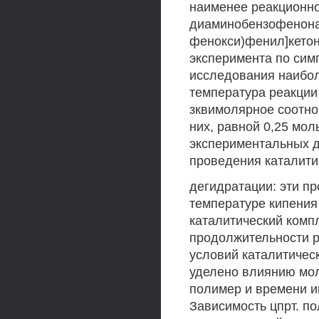
наименее реакционно
диаминобензофенона 
фенокси)фенил]кетон
эксперимента по сим
исследования наибо
температура реакции 
зквимолярное соотно
них, равной 0,25 мол
экспериментальных 
проведения каталити
дегидратации: эти п
температуре кипения
каталитический компл
продолжительности р
условий каталитичес
уделено влиянию мол
полимер и времени и
Зависимость цпрт. 