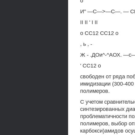
о
И" —С—>—С—. — СН
II II ' I II
о СС12 СС12 о
, ь , -
Ж - .ДОи^-^АОХ. —с
' СС12 о
свободен от ряда по
имидизации (300-400
полимеров.
С учетом сравнитель
синтезированных диам
проблематичности по
полимеров, выбор оп
карбокси)амидов осу