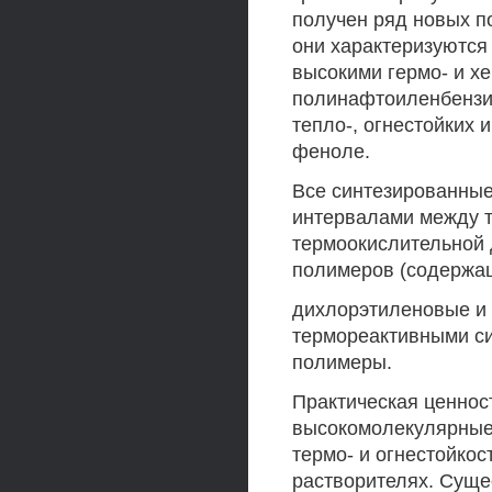
получен ряд новых п
они характеризуются
высокими гермо- и х
полинафтоиленбензим
тепло-, огнестойких
феноле.
Все синтезированны
интервалами между т
термоокислительной 
полимеров (содержа
дихлорэтиленовые и
термореактивными си
полимеры.
Практическая ценнос
высокомолекулярные
термо- и огнестойкос
растворителях. Сущ