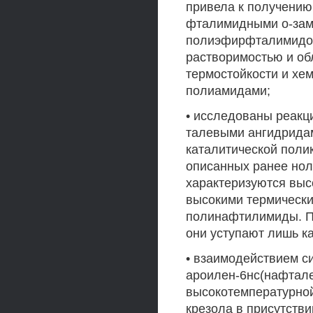
привела к получени
фталимидными о-зам
полиэфирфталимидов.
растворимостью и о
термостойкости и хе
полиамидами;
• исследованы реакц
талевыми ангидридам
каталитической полик
описанных ранее нол
характеризуются выс
высокими термически
полинафтилимиды. По
они уступают лишь 
• взаимодействием с
ароилен-6нс(нафтал
высокотемпературной
крезола в присутстви