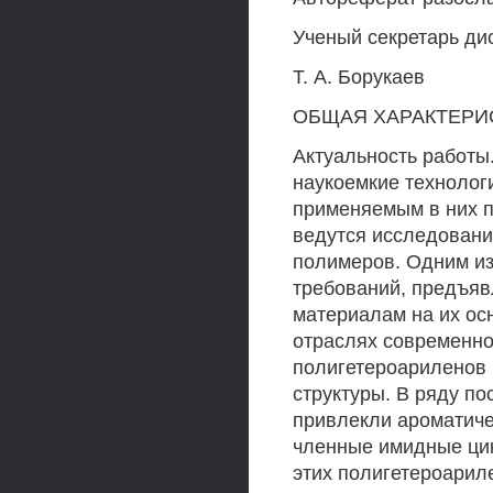
Ученый секретарь ди
Т. А. Борукаев
ОБЩАЯ ХАРАКТЕРИ
Актуальность работ
наукоемкие технолог
применяемым в них п
ведутся исследования
полимеров. Одним из
требований, предъяв
материалам на их ос
отраслях современной
полигетероариленов 
структуры. В ряду п
привлекли ароматиче
членные имидные цик
этих полигетероарил