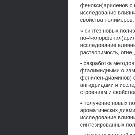
фенокси)ариленов с
исследование влияни
свойства полимеров;
» синтез новых поли
но-4-хлорфенил)ари
исследование влияни
растворимость, огне-
• разработка методо
фгалимидными о-заме
фенилен-диаминов) 
ангидридами и иссле
строением и свойств
• получение новых п
ароматических диами
исследование влияни
синтезированных по