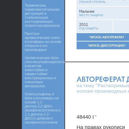
УЧЕНАЯ СТЕПЕНЬ
Термическая,
термоокислительная
Нальчик
деструкция и
МЕСТО ЗАЩИТЫ
стабилизация
азотсодержащих
2011
полигетероариленов
ГОД ЗАЩИТЫ
Простые
ЧИТАТЬ АВТОРЕФЕРАТ
ароматические олиго-
полиэфиры на основе
ЧИТАТЬ ДИССЕРТАЦИЮ
хлораля и его
производных
Ароматические блок-
сополисульфонарилаты
в качестве
огнестойких и
термостойких
АВТОРЕФЕРАТ
конструкционных и
пленочных
на тему "Растворимые
материалов
основе производных 
Олигосульфоны и
блок-сополимеры на
основе 1,1-
дихлор-2,2-ДИ(n-
оксифенил)этилена и
1,1-дихлор-2,2-
48440 I '
ДИ(3,5-дибром-n-
оксифенил)этилена
На правах рукописи