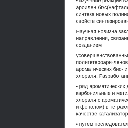
• изучение реакций 
ароилен-бг/с(нафтал
синтеза новых поли
свойств синтезиров
Научная новизна зак
направления, связан
созданием
усовершенствованны
полигетероари-ленов
ароматических бис- 
хлораля. Разработан
• ряд ароматических
карбонильные и мети
хлораля с ароматиче
и фенолом) в тетрахл
качестве катализатор
• путем последовате