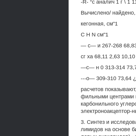
-R- °с аналич 1 г \ 1 11
Вычислено/ найдено, %
кегонная, см"1
С Н N см"1
— с— и 267-268 68,83
сг ха 68,11 2,63 10,10
—с— н 0 313-314 73,79
---о— 309-310 73,64 ¿
расчетов показывают
фильными центрами 
карбонильного углеро
электроноакцептор-н
3. Синтез и исследо
лимидов на основе б