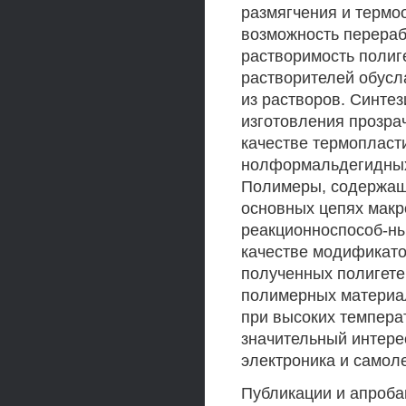
размягчения и термо
возможность перераб
растворимость полиг
растворителей обусл
из растворов. Синте
изготовления прозра
качестве термопласт
нолформальдегидных
Полимеры, содержащ
основных цепях макр
реакционноспособ-ны
качестве модификато
полученных полигете
полимерных материал
при высоких темпера
значительный интере
электроника и самол
Публикации и апроба