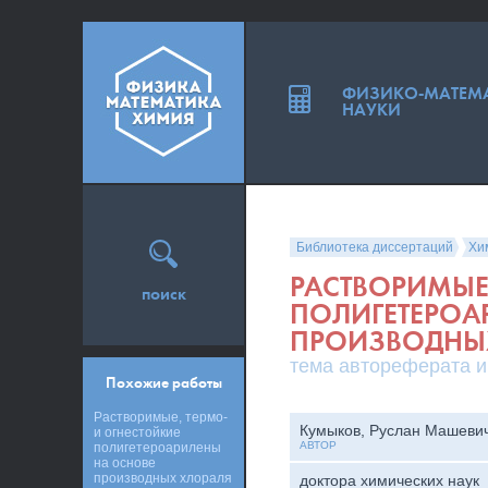
ФИЗИКО-МАТЕМ
НАУКИ
Библиотека диссертаций
Хи
РАСТВОРИМЫЕ,
поиск
ПОЛИГЕТЕРОА
ПРОИЗВОДНЫ
тема автореферата и
Похожие работы
Растворимые, термо-
Кумыков, Руслан Машеви
и огнестойкие
АВТОР
полигетероарилены
на основе
производных хлораля
доктора химических наук