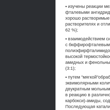
• изучены реакции м
фталевыми ангидрид
хорошо растворимые
растворителях и отл
62 %);
• взаимодействием с
с бкффирофталевыми
полиэфирфталимидов
высокой термостойко
амидных и фенольных
(3:1);
• путем "мягкой"обр
эквимолярными коли
двукратным мольным
в реакцию в различн
карбокси)-амиды, со
Последующая каталит