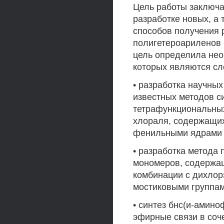
Цель работы заключа
разработке новых, а
способов получения р
полигетероариленов 
цель определила нео
которых являются с
• разработка научны
известных методов с
тетрафункциональных
хлораля, содержащи
фенильными ядрами и
• разработка метода
мономеров, содержащ
комбинации с дихло
мостиковыми группам
• синтез бнс(и-амин
эфирные связи в соч