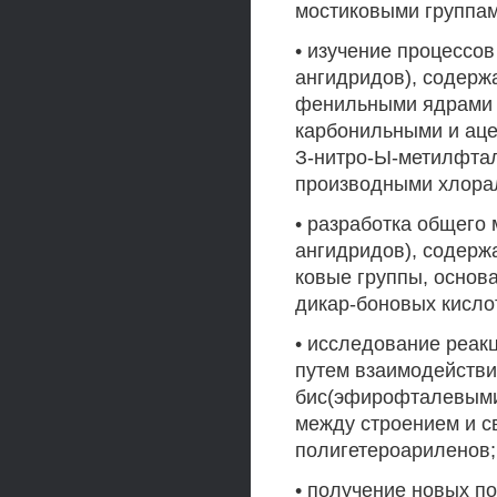
мостиковыми группам
• изучение процессо
ангидридов), содер
фенильными ядрами 
карбонильными и аце
З-нитро-Ы-метилфта
производными хлора
• разработка общего
ангидридов), содерж
ковые группы, основ
дикар-боновых кисло
• исследование реа
путем взаимодействи
бис(эфирофталевыми
между строением и с
полигетероариленов;
• получение новых п