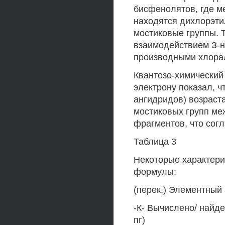
бисфенолятов, где 
находятся дихлорэти
мостиковые группы.
взаимодействием З-н
производными хлорал
Квантозо-химический
электрону показал, 
ангидридов) возраст
мостиковых групп м
фрагментов, что сог
Таблица 3
Некоторые характер
формулы:
(перек.) Элементный а
-К- Вычислено/ найден
пг)