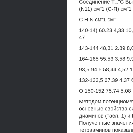
Соединение Т„„"С Вычи
(N11) см"1 (С-Я) см"
С Н N см"1 см"'
140-14) 60.23 4,33 10
47
143-144 48,31 2.89 8,
164-165 55.53 3,58 9,
93,5-94,5 58,44 4,52 1
132-133,5 67,39 4.37 6
О 150-152 75.74 5.08 
Методом потенциомет
основные свойства с
диаминов (табл. 1) и 
Полученные значения
тетрааминов показали