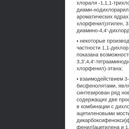
хлораля -1,1,1-трихл
диами-нодихлорарил
ароматических ядрах, 
хлорфенил)этилен, 3,
диамино-4,4'-дихлор
• некоторые произво
частности 1,1-дихлор
показана возможность
3,3',4,4'-тетраамино
хлорфенил)-этана;
• взаимодействием 3-н
бисфенолятами, явл
синтезирован ряд но
содержащих две про
в комбинации с дихл
ацетиленовыми мости
дикарбоксифенокси)ф
фенил]ацетилена и 1,