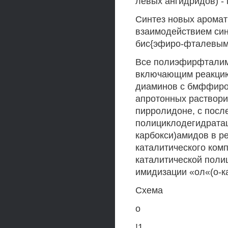
левых ангидридов) -
Синтез новых арома
взаимодействием си
бис{эфиро-фталевыми
Все полиэфирфталим
включающим реакцию
диаминов с бмффиро
апротонных растворит
пирролидоне, с посл
полициклодегидратац
карбокси)амидов в р
каталитического комп
каталитической поли
имидизации «ол«(о-ка
Схема
о
!1