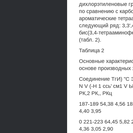
дихлорэтиленовые г
по сравнению с карб
ароматические тетра
следующий ряд: 3,3',
бис(3,4-тетрааминоф
(табл. 2).
Таблица 2
Основные характерис
основе производных
Соединение ТгИ) "С 
N V (-Н 1 ссь' см1 V 
РК,2 РК,, РКц
187-189 54,38 4,56 18
4,40 3,95
0 221-223 64,45 5,82 
4,36 3,05 2,90