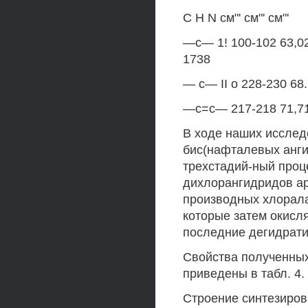
С Н N см"' см"' см"'
—с— 1! 100-102 63,02 
1738
— с— II о 228-230 68.
—с=с— 217-218 71,71 
В ходе наших исслед
бис(нафталевых анги
трехстадий-ный проц
дихлорангидридов ар
производных хлорала
которые затем окисл
последние дегидрати
Свойства полученны
приведены в табл. 4.
Строение синтезиро