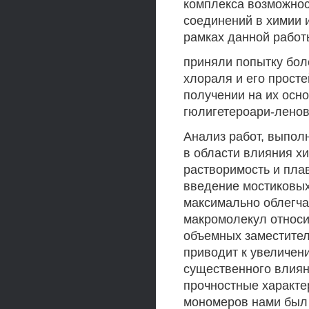
комплекса возможнос
соединений в химии и
рамках данной работ
приняли попытку бол
хлораля и его прост
получении на их осно
гюлигетероари-ленов
Анализ работ, выпол
в области влияния х
растворимость и пла
введение мостиковы
максимально облегч
макромолекул относи
объемных заместител
приводит к увеличен
существенного влиян
прочностные характе
мономеров нами был 