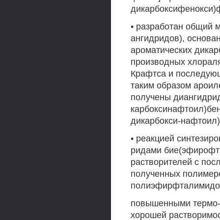
дикарбоксифенокси)ф
• разработан общий 
ангидридов), основа
ароматических дикар
производных хлораля
Крафтса и последую
таким образом ароил
получены диангидриды
карбоксинафтоил)бенз
дикарбокси-нафтоил)
• реакцией синтезир
ридами бие(эфирофт
растворителей с пос
полученных полимер
полиэфирфталимидо
повышенными термо-, 
хорошей растворимос