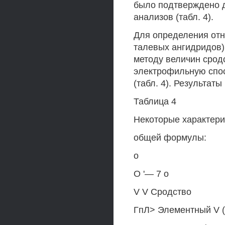
было подтверждено д
анализов (табл. 4).
Для определения отн
талевых ангидридов)
методу величин срод
электрофильную спос
(табл. 4). Результаты
Таблица 4
Некоторые характери
общей формулы:
о
О '— 7 о
V V Сродство
ГпЛ> Элементный V (