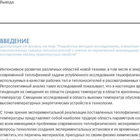
Вывода.
ВВЕДЕНИЕ
диссертация по физике, на тему "Разработка методов исследования, измерени
перспективных газовых теплоносителей с учетом их термической аккомодации 
составление таблиц транспортных свойств"
Интенсивное развитие различных областей новой техники, в том числе и энер
современной теплофизикой задачи углубленного исследования тешюфизичес
используемых в качестве рабочих тел и теплоносителей и рассматриваемых 
Ретроспективный анализ таких исследований показывает, что в настоящее 
тенденция их смещения из области средних температур в области криогенных
температур. Смещение исследований в область выеоких температур обусло
высокотемпературных энергетических устройств и технологии.
С точки зрения экспериментальной реализации поставленных теплофизичес
температуры представляют собой наиболее трудную область параметров сос
ко всем имеющимся проблемам современного теплофизического эксперимен
вопросы технологии создания экспериментальных установок и их временных 
отметить,что перечень материалов, пригодных по своим физико-химическим 