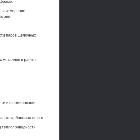
ьфраме.
а и измерение
атрия.
сти паров щелочных
х металлов и расчет
ости и формирование
парах карбоновых кислот.
иц теплопроводности