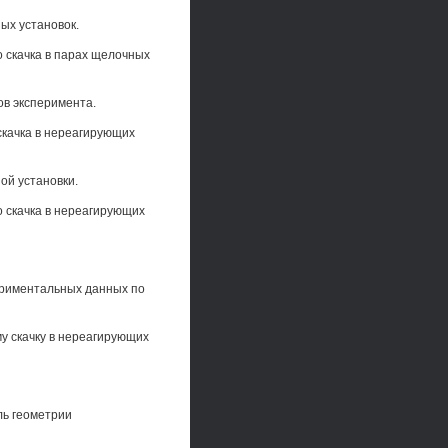
ых установок.
 скачка в парах щелочных
ов эксперимента.
скачка в нереагирующих
ой установки.
 скачка в нереагирующих
периментальных данных по
у скачку в нереагирующих
ль геометрии