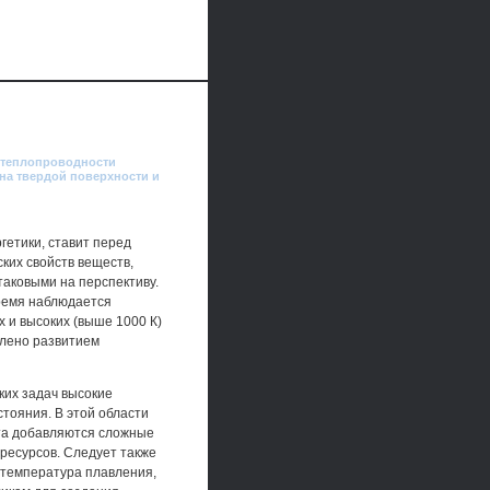
е теплопроводности
на твердой поверхности и
гетики, ставит перед
ких свойств веществ,
таковыми на перспективу.
время наблюдается
 и высоких (выше 1000 К)
влено развитием
ких задач высокие
тояния. В этой области
та добавляются сложные
ресурсов. Следует также
(температура плавления,