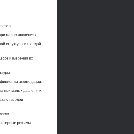
о газа.
при малых давлениях.
ой структуры с твердой
цессе измерения их
ктуры.
эффициенты аккомодации.
ена при малых давлениях.
аза с твердой
месях.
арактерные режимы