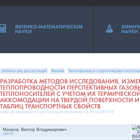
ФИЗИКО-МАТЕМАТИЧЕСКИЕ
ХИМИЧ
НАУКИ
НАУКИ
Библиотека диссертаций
Физика
Теплофизика и теоретическая теплоте
РАЗРАБОТКА МЕТОДОВ ИССЛЕДОВАНИЯ, ИЗМЕ
ТЕПЛОПРОВОДНОСТИ ПЕРСПЕКТИВНЫХ ГАЗОВ
ТЕПЛОНОСИТЕЛЕЙ С УЧЕТОМ ИХ ТЕРМИЧЕСКО
АККОМОДАЦИИ НА ТВЕРДОЙ ПОВЕРХНОСТИ И
ТАБЛИЦ ТРАНСПОРТНЫХ СВОЙСТВ
тема автореферата и диссертации по физике, 01.04.14 ВАК РФ
Махров, Виктор Владимирович
АВТОР