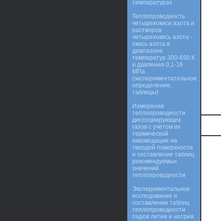
температурах
Теплопроводность
четырехокиси азота и
растворов
четырехокись азота -
окись азота в
диапазоне
температур 300-650 К
и давления 0,1-16
МПа
(экспериментательное
определение,
таблицы)
Измерение
теплопроводности
диссоциирующих
газов с учетом их
термической
аккомодации на
твердой поверхности
и составление таблиц
рекомендуемых
значений
теплопроводности
Экспериментальное
исследование и
составление таблиц
теплопроводности
паров лития и натрия