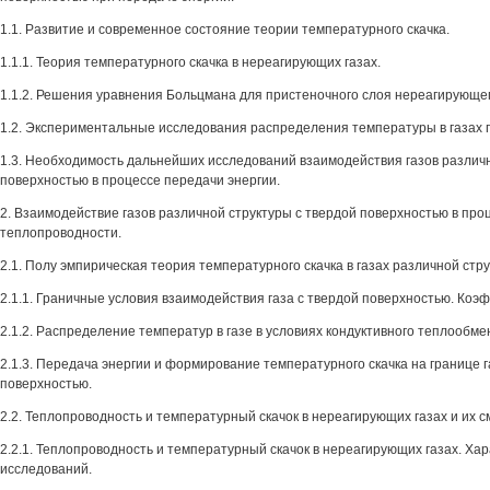
1.1. Развитие и современное состояние теории температурного скачка.
1.1.1. Теория температурного скачка в нереагирующих газах.
1.1.2. Решения уравнения Больцмана для пристеночного слоя нереагирующег
1.2. Экспериментальные исследования распределения температуры в газах 
1.3. Необходимость дальнейших исследований взаимодействия газов различн
поверхностью в процессе передачи энергии.
2. Взаимодействие газов различной структуры с твердой поверхностью в про
теплопроводности.
2.1. Полу эмпирическая теория температурного скачка в газах различной стру
2.1.1. Граничные условия взаимодействия газа с твердой поверхностью. Ко
2.1.2. Распределение температур в газе в условиях кондуктивного теплообм
2.1.3. Передача энергии и формирование температурного скачка на границе г
поверхностью.
2.2. Теплопроводность и температурный скачок в нереагирующих газах и их с
2.2.1. Теплопроводность и температурный скачок в нереагирующих газах. Х
исследований.