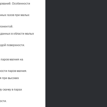
едований. Особенности
чных газов при малых
понентой.
 данных в области малых
рдой поверхности.
 паров магния на
ости паров магния.
я при высоких
 скачку в парах
ости.