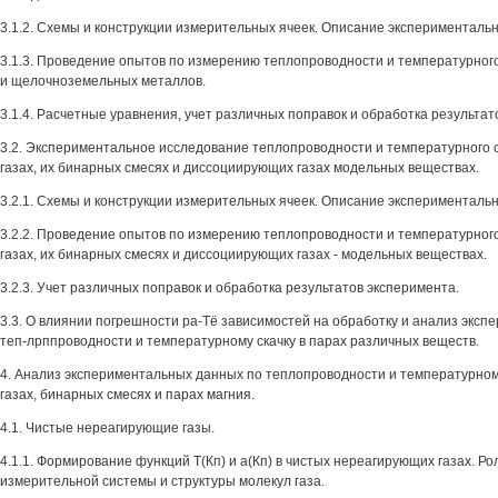
3.1.2. Схемы и конструкции измерительных ячеек. Описание экспериментальн
3.1.3. Проведение опытов по измерению теплопроводности и температурного
и щелочноземельных металлов.
3.1.4. Расчетные уравнения, учет различных поправок и обработка результат
3.2. Экспериментальное исследование теплопроводности и температурного 
газах, их бинарных смесях и диссоциирующих газах модельных веществах.
3.2.1. Схемы и конструкции измерительных ячеек. Описание экспериментальн
3.2.2. Проведение опытов по измерению теплопроводности и температурного
газах, их бинарных смесях и диссоциирующих газах - модельных веществах.
3.2.3. Учет различных поправок и обработка результатов эксперимента.
3.3. О влиянии погрешности ра-Тё зависимостей на обработку и анализ экс
теп-лрппроводности и температурному скачку в парах различных веществ.
4. Анализ экспериментальных данных по теплопроводности и температурном
газах, бинарных смесях и парах магния.
4.1. Чистые нереагирующие газы.
4.1.1. Формирование функций Т(Кп) и а(Кп) в чистых нереагирующих газах. Ро
измерительной системы и структуры молекул газа.