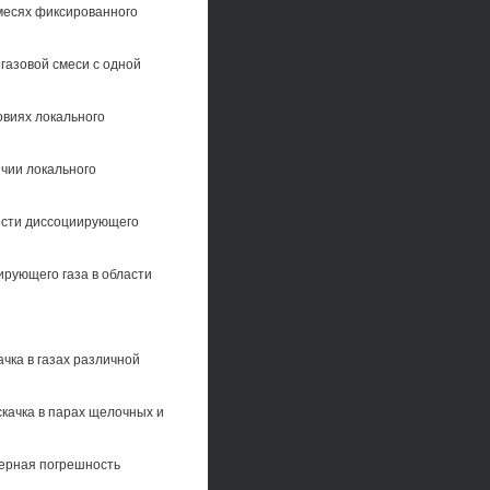
смесях фиксированного
газовой смеси с одной
овиях локального
ичии локального
ости диссоциирующего
ирующего газа в области
чка в газах различной
качка в парах щелочных и
терная погрешность