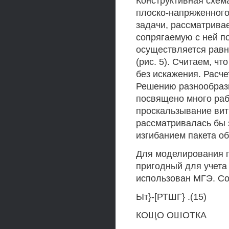
Конструктивная схем
плоско-напряженного
задачи, рассматрива
сопрягаемую с ней п
осуществляется рав
(рис. 5). Считаем, ч
без искажения. Расче
Решению разнообраз
посвящено много раб
проскальзывание вит
рассматривалась бы 
изгибанием пакета об
Для моделирования 
пригодный для учета
использован МГЭ. Со
Ыт}-[РТШГ} .(15)
КОЩО ОШОТКА