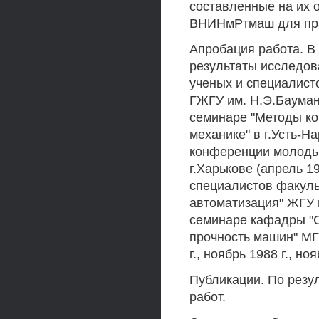
составленные на их
ВНИНмРтмаш для пра
Апробация работа. В
результаты исследов
ученых и специалист
ГЖГУ им. Н.Э.Баумана
семинаре "Методы ко
механике" в г.Усть-На
конференции молодых
г.Харькове (апрель 1
специалистов факуль
автоматизация" ЖГУ и
семинаре кафадры "
прочность машин" МГТ
г., ноябрь 1988 г., ноя
Публикации. По резу
работ.