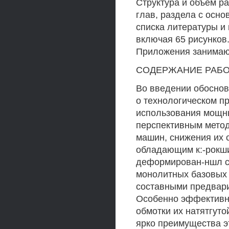
Структура и объем ра
глав, раздела с осн
списка литературы и 
включая 65 рисунков
Приложения занимают
СОДЕРЖАНИЕ РАБ
Во введении обоснов
о технологическом п
использования мощны
перспективным метод
машин, снижения их 
обладающим к:-рокш
деформирован-ншл со
монолитных базовых
составными предвари
Особенно эффективны
обмотки их натятгут
ярко преимущества э