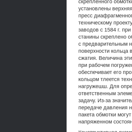
скрепленного обмотко
установлены верхняя
пресс диафрагменног
техническому проект
заводов с 1584 г. пр
станины скреплено о
с предварительным на
поверхности кольца 
сжатия. Величина эт
при рабочем погружен
обеспечивает его пр
кольцом тлеется техн
нагружешш. Для опре
ответственным элеме
задачу. Из-за значи
передаче давления н
пакета обмотки могут
напряженном состоян