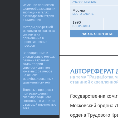
УЧЕНАЯ СТЕПЕНЬ
Изучение процессов
формообразования и
Москва
эволюции в гелях
МЕСТО ЗАЩИТЫ
оксигидратов иттрия
и гадолиния
1990
ГОД ЗАЩИТЫ
Методы дискретной
механики контактных
ЧИТАТЬ АВТОРЕФЕРАТ
систем и их
применение в
проектировании
прессов
Вариационные и
операторные методы
решения краевых
задач теории
упругости для тел
АВТОРЕФЕРАТ
конечных размеров
на основе
на тему "Разработка 
модифицированных
станиной скрепленно
уравнений связей
Тепловые процессы
при разрушении
Государственна коми
сверхпроводящего
состояния в магнитах
с высокой плотностью
Московский ордена Л
тока
ордена Трудового Кр