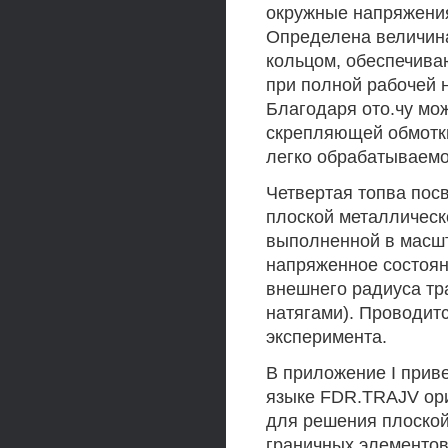
окружные напряжения
Определена величина
кольцом, обеспечива
при полной рабочей н
Благодаря ото.чу мо
скрепляющей обмотки
легко обрабатываемо
Четвертая топва по
плоской металлическ
выполненной в масшт
напряженное состоя
внешнего радиуса тра
натягами). Проводит
эксперимента.
В приложение I приве
языке FDR.TRAJV ори
для решения плоской
граничных элементов