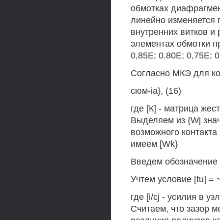
обмотках диафрагмен
линейно изменяется 
внутренних витков и 
элементах обмотки п
0,85Е; 0.80Е; 0,75Е; 0
Согласно МКЭ для ко
сюм-ia}, (16)
где [К] - матрица жес
Выделяем из {Wj зна
возможного контакта 
имеем [Wk}
Введем обозначение (
Учтем условие [tu] = ~~
где [i/cj - усилия в 
Считаем, что зазор м