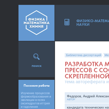
ФИЗИКО-МАТЕМ
НАУКИ
Библиотека диссертаций
Ме
РАЗРАБОТКА 
поиск
ПРЕССОВ С С
СКРЕПЛЕННО
тема автореферата и
Похожие работы
Изучение процессов
Федоров, Андрей Алекса
формообразования и
АВТОР
эволюции в гелях
оксигидратов иттрия
и гадолиния
кандидата технических на