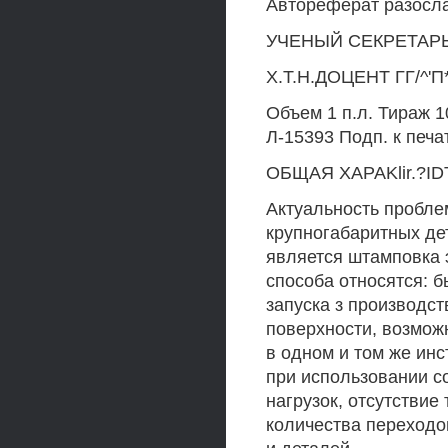
Автореферат разослан
УЧЕНЫЙ СЕКРЕТАР
Х.Т.Н.ДОЦЕНТ ГГ/^'П
Объем 1 п.л. Тираж 1
Л-15393 Подп. к печат
ОБЩАЯ XAPAKlir.?I
Актуальность пробле
крупногабаритных де
является штамповка 
способа относятся: 
запуска з производст
поверхности, возмож
в одном и том же ин
при использовании с
нагрузок, отсутстви
количества переходо