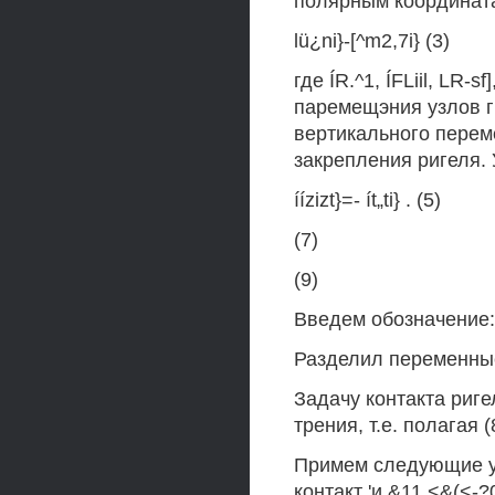
полярным координата
lü¿ni}-[^m2,7i} (3)
где ÍR.^1, ÍFLiil, LR-
паремещэния узлов г
вертикального перем
закрепления ригеля. 
íízizt}=- ít„ti} . (5)
(7)
(9)
Введем обозначение: [Ди
Разделил переменны
Задачу контакта риге
трения, т.е. полагая (
Примем следующие усл
контакт 'и &11 <&(<-?