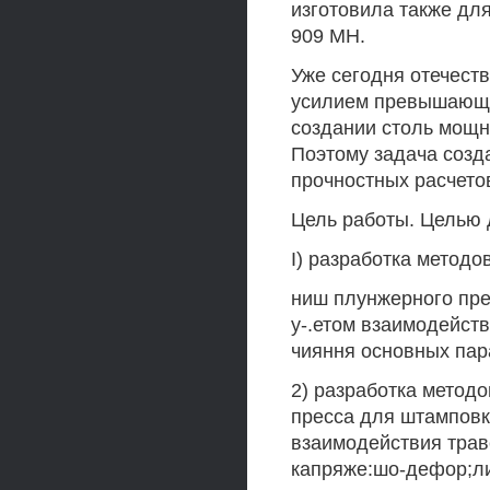
изготовила также дл
909 МН.
Уже сегодня отечест
усилием превышающи
создании столь мощн
Поэтому задача созд
прочностных расчето
Цель работы. Целью 
I) разработка методо
ниш плунжерного пре
у-.етом взаимодейств
чияння основных пар
2) разработка методо
пресса для штамповк
взаимодействия трав
капряже:шо-дефор;ли