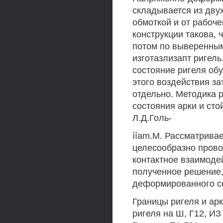
складывается из дву
обмоткой и от рабоче
конструкции такова, 
потом по выверенны
изготазлизапт ригел
состояние ригеля об
этого воздействия за
отдельно. Методика 
состояния арки и сто
Л.Д.Голь-
ííam.M. Рассматривае
целесообразно прово
контактное взаимодей
полученное решение,
деформированного со
Границы ригеля и арк
ригеля на Ш, Г12, ИЗ 