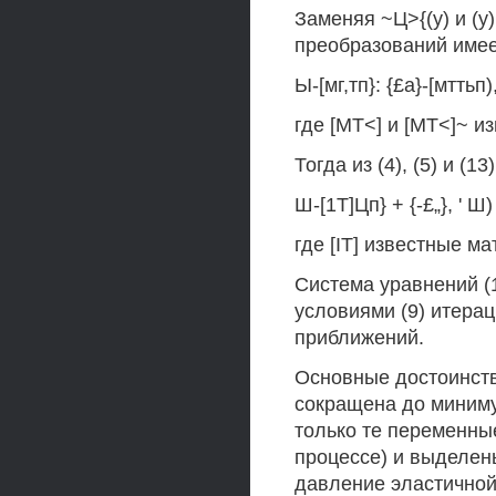
Заменяя ~Ц>{(у) и (у
преобразований име
Ы-[мг,тп}: {£а}-[мттьп)
где [МТ<] и [МТ<]~ и
Тогда из (4), (5) и (
Ш-[1Т]Цп} + {-£„}, ' Ш)
где [IT] известные ма
Система уравнений (
условиями (9) итера
приближений.
Основные достоинства
сокращена до миниму
только те переменны
процессе) и выделен
давление эластичной 