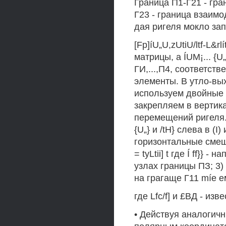
Граница П1-Г21 - гра
Г23 - граница взаимо
дая ригеля мокло зап
[Fp]íU„U,zUtiU/ltf-L&rl
матрицы, a ÍUM¡... {U
ГИ,...,П4, соответст
элементы. В утло-вых
используем двойные 
закрепляем в вертик
перемещений ригеля.
{U„} и /tH} слева в (
горизонтальные смеще
= tyLtii] t где Í ff}
узлах границы ПЗ; 3)
на грагаще Г11 míe е
где Lfc/f] и £ВД - из
• Действуя аналогичн