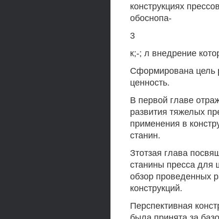
конструкциях прессо
обоснопа-
3
к;-; л внедрение кот
Сформирована цель р
ценность.
В первой главе отраж
развития тяжелых п
применения в констр
станин.
Зтотзая глава посвя
станины пресса для 
обзор проведенных р
конструкций.
Перспективная констр
была принята за баз