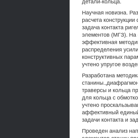
детали-кольца.
Научная новизна. Ра
расчета конструкции
задача контакта риге
элементов (МГЗ). На
эффективная методи
распределения усилий
конструктивных пара
учтено упругое возд
Разработана методик
станины.,диафрагмон
траверсы и кольца п
для кольца с обмотк
учтено проскальзыва
аффективный единый
задачи контакта и за
Проведен анализ на