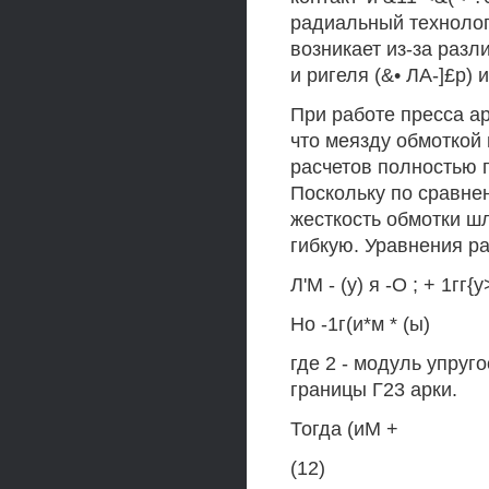
радиальный технологи
возникает из-за раз
и ригеля (&• ЛА-]£р) и
При работе пресса ар
что меязду обмоткой 
расчетов полностью 
Поскольку по сравнен
жесткость обмотки ш
гибкую. Уравнения ра
Л'М - (у) я -О ; + 1гг{у
Но -1г(и*м * (ы)
где 2 - модуль упруг
границы Г23 арки.
Тогда (иМ +
(12)