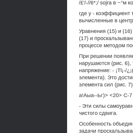
/£'/-//6*;/ sojra в ~
где у - коэффициент 
вычисленные в центр
Уравнения (15) и (16
(17) и проскальзыва
процессе методом п
При решении появляю
нарушаются (рис. 6), 
напряжение: - ¡Tl¡-/¿
элемента). Это дости
элемента сил (рис. 7)
а!Аыа--Ьг)> <20> С-7 
- Эти силы самоурав
чистого сдвига.
Особенность объедин
задачи проскальзыва