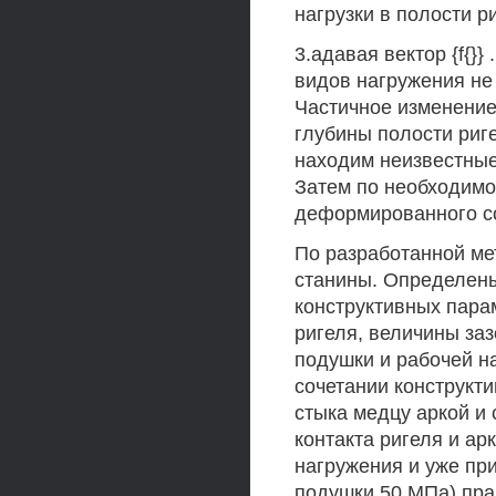
нагрузки в полости р
3.адавая вектор {f{}}
видов нагружения не
Частичное изменение
глубины полости риге
находим неизвестные 
Затем по необходимо
деформированного со
По разработанной ме
станины. Определены
конструктивных пара
ригеля, величины за
подушки и рабочей н
сочетании конструкти
стыка медцу аркой и 
контакта ригеля и ар
нагружения и уже пр
подушки 50 МПа) пра