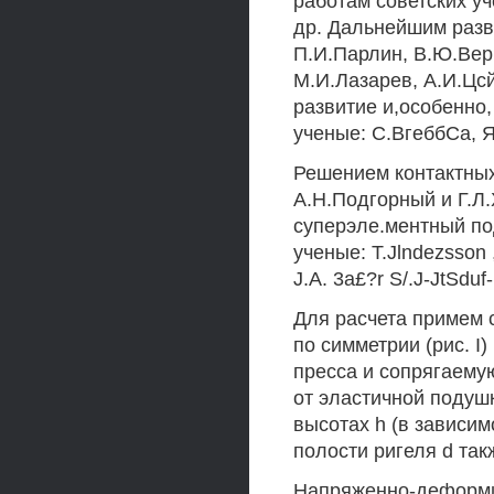
работам советских уч
др. Дальнейшим разв
П.И.Парлин, В.Ю.Вер
М.И.Лазарев, А.И.Цсй
развитие и,особенно
ученые: С.ВгеббСа, ЯК
Решением контактных
А.Н.Подгорный и Г.Л
суперэле.ментный по
ученые: T.Jlndezsson ,
J.A. 3a£?r S/.J-JtSduf
Для расчета примем 
по симметрии (рис. I
пресса и сопрягаемую
от эластичной подуш
высотах h (в зависи
полости ригеля d так
Напряженно-деформир