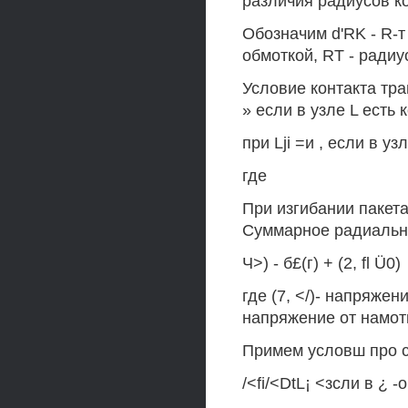
различия радиусов к
Обозначим d'RK - R-т
обмоткой, RT - радиу
Условие контакта трав
» если в узле L есть 
при Lji =и , если в уз
где
При изгибании пакета
Суммарное радиально
Ч>) - б£(г) + (2, fl Ü0)
где (7, </)- напряжен
напряжение от намотк
Примем условш про ci
/<fi/<DtL¡ <зсли в ¿ 