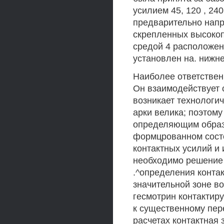
усилием 45, 120 , 24
предварительно напря
скрепленных высокоп
средой 4 расположен 
установлен на. нижне
Наиболее ответствен
Он взаимодействует с
возникает технологич
арки велика; поэтому
определяющим образ
формцрованном состо
контактных усилий и 
необходимо решение 
.^определения контак
значительной зоне в
гесмотрин контактир
к существенному пер
расчетах контактная 