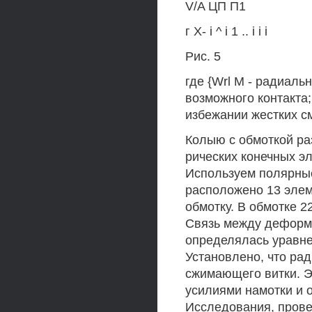
V/A ЦП П1
г Х- i ^ i 1 .. i i i
Рис. 5
где {Wrl М - радиал
возможного контакта; 
избежании жестких с
Колыю с обмоткой ра
рических конечных эл
Используем полярны
расположено 13 элем
обмотку. В обмотке 22
Связь между деформ
определялась уравне
Установлено, что рад
сжимающего витки. Э
усилиями намотки и о
Исследования, пров