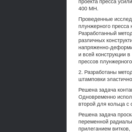
проекта пресса усил
400 МН.
Проведенные исследо
плунжерного пресса 
Разработанный метод
различных конструкт
напряженно-деформир
и всей конструкции в
прессов плунжерного
2. Разработаны мето
штамповки эластичн
Решена задача конта
Одновременно испол
второй для кольца с 
Решена задача проск
переменной радиальн
прилеганием витков,