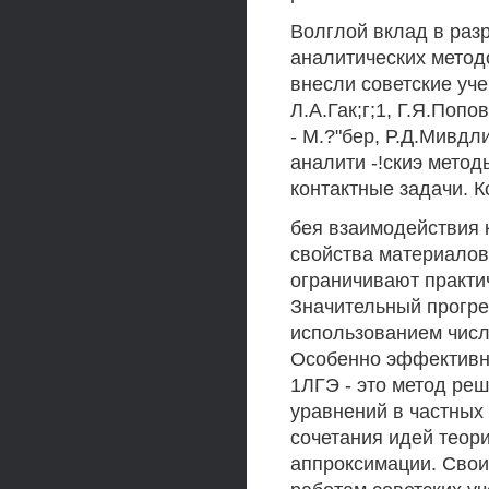
Волглой вклад в раз
аналитических метод
внесли советские уч
Л.А.Гак;г;1, Г.Я.Попов
- М.?"бер, Р.Д.Мивдл
аналити -!скиэ мето
контактные задачи. К
бея взаимодействия 
свойства материалов
ограничивают практи
Значительный прогре
использованием числ
Особенно эффективны
1ЛГЭ - это метод ре
уравнений в частных
сочетания идей теор
аппроксимации. Свои