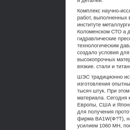
и деталей.
Комплекс научно-исс
работ, выполненных 
институте металлург
Коломенском СТО а д
гидравлические пре
технологическим дав
создало условия для
высокопрочных матер
вязкие. стали и тита
ШЭС традиционно исп
изготовления опытны
тысяч штук. При это
материала. Сегодня
Европы, США и Япон
для получения прото
фирма BA1W(Ф?Т), на 
усилием 1060 МН, по