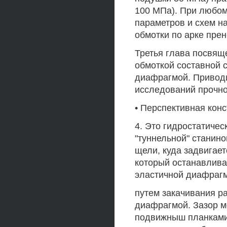
100 МПа). При любом
параметров и схем н
обмотки по арке пре
Третья глава посвящ
обмоткой составной 
диафрагмой. Приводи
исследований прочнос
• Перспективная конс
4. Это гидростатичес
"туннельной" станино
щели, куда задвигает
который останавлива
эластичной диафрагм
путем закачивания р
диафрагмой. Зазор м
подвижныш планками 