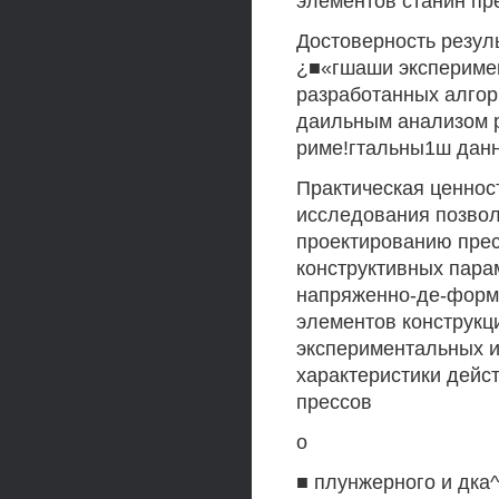
элементов станин пр
Достоверность резул
¿■«гшаши эксперимен
разработанных алгори
даильным анализом р
риме!гтальны1ш дан
Практическая ценност
исследования позво
проектированию прес
конструктивных пара
напряженно-де-форм
элементов конструкци
экспериментальных и
характеристики дейст
прессов
о
■ плунжерного и дка^р