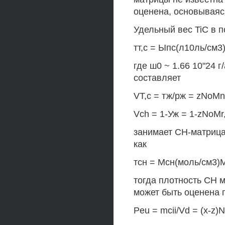
оценена, основываяс
Удельный вес TiC в п
тт,с = Ыпс(л10ль/см3
где ш0 ~ 1.66 10"24 г
составляет
VT,c = тж/рж = zNoMn
Vch = 1-Уж = 1-zNoMr,c
занимает СН-матрица
как
тсн = Мсн(моль/см3)Мс
тогда плотность СН 
может быть оценена
Peu = mcii/Vd = (x-z)