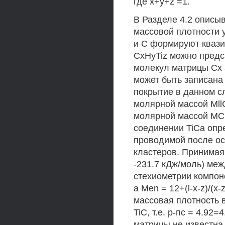
где x+y+z =1.
В Разделе 4.2 описы
массовой плотности у
и С формируют квази
CxHyTiz можно предст
молекул матрицы Сх 
может быть записана 
покрытие в данном с
молярной массой MllC
молярной массой МСц=
соединении TiCa опр
проводимой после ос
кластеров. Принимая
-231.7 кДж/моль) меж
стехиометрии компонен
а Men = 12+(l-x-z)/(x
массовая плотность в
TiC, т.е. р-пс = 4.92
матрицы не известна