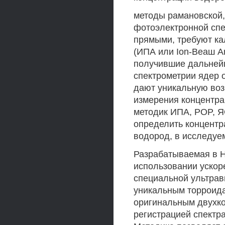
методы рамановской,
фотоэлектронной спе
прямыми, требуют ка
(ИПА или Ion-Веаш A
получившие дальнейш
спектрометрии ядер от
дают уникальную воз
измерения концентра
методик ИПА, POP, Я
определить концентр
водород, в исследуе
Разрабатываемая в 
использовании ускоре
специальной ультра
уникальным торроида
оригинальным двухк
регистрацией спектр