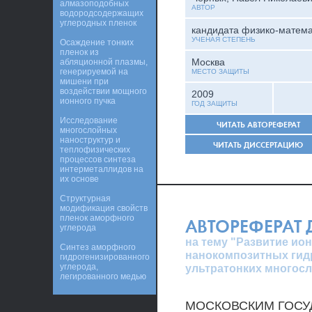
алмазоподобных
АВТОР
водородсодержащих
углеродных пленок
кандидата физико-матема
УЧЕНАЯ СТЕПЕНЬ
Осаждение тонких
пленок из
Москва
абляционной плазмы,
генерируемой на
МЕСТО ЗАЩИТЫ
мишени при
воздействии мощного
2009
ионного пучка
ГОД ЗАЩИТЫ
Исследование
ЧИТАТЬ АВТОРЕФЕРАТ
многослойных
наноструктур и
ЧИТАТЬ ДИССЕРТАЦИЮ
теплофизических
процессов синтеза
интерметаллидов на
их основе
Структурная
модификация свойств
пленок аморфного
АВТОРЕФЕРАТ
углерода
на тему "Развитие ио
Синтез аморфного
нанокомпозитных гид
гидрогенизированного
углерода,
ультратонких многосл
легированного медью
МОСКОВСКИМ ГОСУ