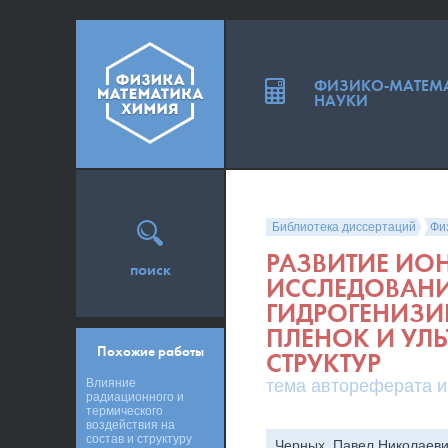
ФИЗИКО-МАТЕМ
НАУКИ
Библиотека диссертаций
Фи
РАЗВИТИЕ ИО
поиск
ИССЛЕДОВАН
ГИДРОГЕНИЗ
ПЛЕНОК И УЛ
Похожие работы
СТРУКТУР
Влияние
тема автореферата и
радиационного и
термического
воздействия на
состав и структуру
Черных, Павел Николаев