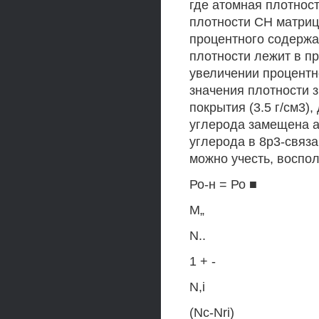
где атомная плотност
плотности СН матриц
процентного содержа
плотности лежит в пр
увеличении процентн
значения плотности 
покрытия (3.5 г/см3),
углерода замещена 
углерода в 8р3-связ
можно учесть, воспо
Ро-н = Ро ■
М„
N..
1 + -
N,i
(Nc-Nri)