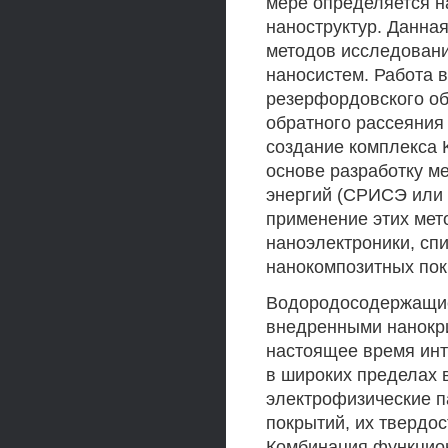
мере определяется н
наноструктур. Данна
методов исследовани
наносистем. Работа в
резерфордовского об
обратного рассеяния 
создание комплекса K
основе разработку м
энергий (СРИСЭ или M
применение этих мет
наноэлектроники, сп
нанокомпозитных пок
Водородосодержащие
внедренными нанокр
настоящее время инт
в широких пределах 
электрофизические п
покрытий, их твердос
Комбинация функцион