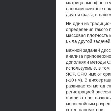
матрица аморфного у
нанокомпозитные пок
другой фазы, в нашем
Ни один из традицио
определения такого 
массовая плотность 
была другой задачей
Важной задачей дисс
анализа приповерхно
дополняли методы Ож
используемые, в том 
ЯОР, СЯО имеют срав
(-10 нм). В диссерта
развивается метод с
регистрацией рассея
анализатора, позвол
монослойным разреш
сотен нанометров.