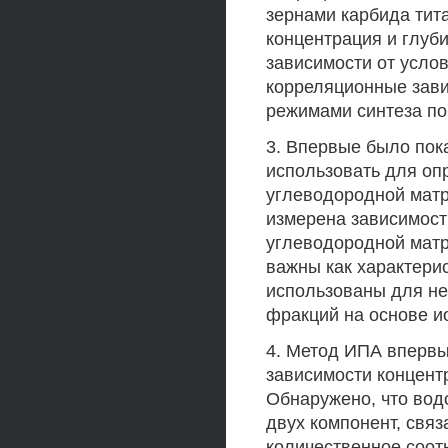
зернами карбида тит
концентрация и глуб
зависимости от усло
корреляционные зави
режимами синтеза по
3. Впервые было пок
использовать для оп
углеводородной матр
измерена зависимост
углеводородной матр
важны как характери
использованы для не
фракций на основе и
4. Метод ИПА впервы
зависимости концент
Обнаружено, что вод
двух компонент, свя
количественное соот