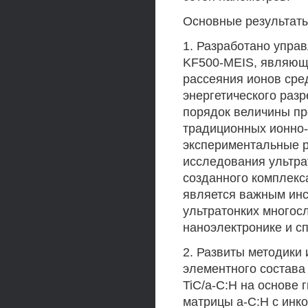
Основные результаты
1. Разработано упра
KF500-MEIS, являюще
рассеяния ионов сред
энергетического раз
порядок величины пр
традиционных ионно-
экспериментальные 
исследования ультра
созданного комплекс
является важным инс
ультратонких многос
наноэлектронике и с
2. Развиты методики
элементного состава
TiC/a-C:H на основе
матрицы а-С:Н с ин