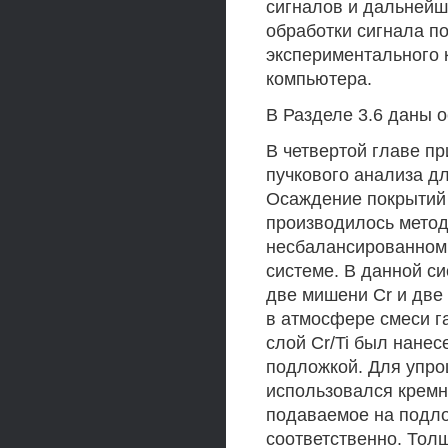
сигналов и дальнейш
обработки сигнала п
экспериментального 
компьютера.
В Разделе 3.6 даны 
В четвертой главе п
пучкового анализа д
Осаждение покрытий n
производилось метод
несбалансированном
системе. В данной с
две мишени Cr и две
в атмосфере смеси г
слой Cr/Ti был нане
подложкой. Для упро
использовался кремн
подаваемое на подлож
соответственно. Тол