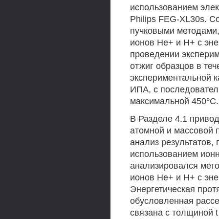
использованием элек
Philips FEG-XL30s. 
пучковыми методами,
ионов Не+ и Н+ с эне
проведении эксперим
отжиг образцов в теч
экспериментальной к
ИПА, с последовате
максимальной 450°С.
В Разделе 4.1 приво
атомной и массовой 
анализ результатов,
использованием ионн
анализировался мето
ионов Не+ и Н+ с эне
Энергетическая протя
обусловленная рассе
связана с толщиной t