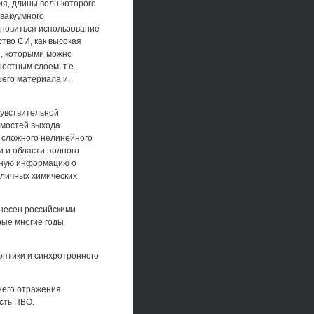
ия, длины волн которого
 вакуумного
ановиться использование
тво СИ, как высокая
и, которыми можно
остным слоем, т.е.
его материала и,
чувствительной
симостей выхода
 сложного нелинейного
и и области полного
урную информацию о
зличных химических
внесен российскими
рые многие годы
оптики и синхротронного
него отражения
сть ПВО.