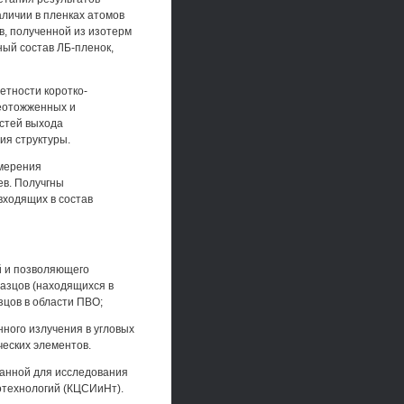
личии в пленках атомов
в, полученной из изотерм
ый состав ЛБ-пленок,
етности коротко-
неотожженных и
остей выхода
ия структуры.
змерения
ев. Получгны
входящих в состав
й и позволяющего
азцов (находящихся в
цов в области ПВО;
ного излучения в угловых
ческих элементов.
ванной для исследования
отехнологий (КЦСИиНт).