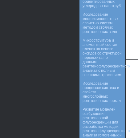
ориентированных
углеродных нанотруб
Исследование
многокомпонентных
слоистых систем
методом стоячих
рентгеновских волн
Микроструктура и
элементный состав
пленок на основе
оксидов со структурой
перовскита по
данным
рентгенофлуоресцентного
анализа с полным
внешним отражением
Исследование
процессов синтеза и
свойств
многослойных
рентгеновских зеркал
Развитие моделей
возбуждения
рентгеновской
флуоресценции для
разработки методик
рентгенофлуоресцентного
анализа гомогенных и