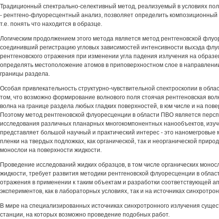
Традиционный спектрально-селективный метод, реализуемый в условиях по
- рентгено-флуоресцентный анализ, позволяет определить композиционный 
т.е. понять что находится в образце.
Логическим продолжением этого метода является метод рентгеновской флуо
соединивший регистрацию угловых зависимостей интенсивности выхэда флу
рентгеновского отражения при изменении угла падения излучения на образ
определять местоположение атомов в приповерхностном слое в направлени
границы раздела.
Особая привлекательность структурно-чувствительной спектроскопии в обла
том, что возможно формирование волнового поля стоячая рентгеновская вол
волна на границе раздела любых гладких поверхностей, в юм числе и на пове
Поэтому метод рентгеновской флуоресценции в области ПВО является перс
исследования различных планарных многокомпонентных нанообъектов, изуч
представляет большой научный и практический интерес - это наномегровые 
пленки на твердых подложках, как органической, так и неорганической природ
монослои на поверхности жидкости.
Проведение исследований жидких образцов, в том числе органических монос
жидкости, требует развития методики рентгеновской флуоресценции в облас
отражения в применении к таким объектам и разработки соответствующей а
экспериментов, как в лабораторных условиях, так и на источниках синхротро
В мире на специализированных источниках синхротронного излучения суще
станции, на которых возможно проведение подобных работ.