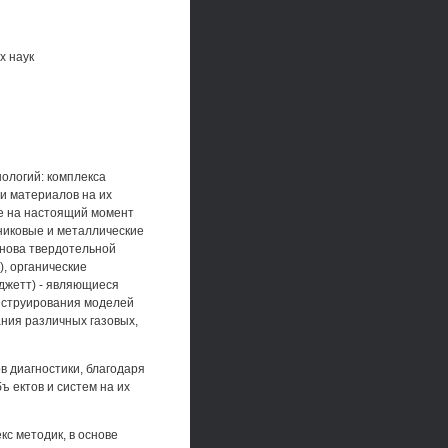
х наук
ологий: комплекса
и материалов на их
е на настоящий момент
никовые и металлические
снова твердотельной
), органические
джетт) - являющиеся
нструирования моделей
ния различных газовых,
в диагностики, благодаря
 ектов и систем на их
с методик, в основе