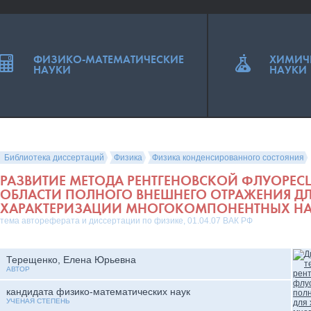
ФИЗИКО-МАТЕМАТИЧЕСКИЕ
ХИМИЧ
НАУКИ
НАУКИ
Библиотека диссертаций
Физика
Физика конденсированного состояния
РАЗВИТИЕ МЕТОДА РЕНТГЕНОВСКОЙ ФЛУОРЕС
ОБЛАСТИ ПОЛНОГО ВНЕШНЕГО ОТРАЖЕНИЯ Д
ХАРАКТЕРИЗАЦИИ МНОГОКОМПОНЕНТНЫХ НА
тема автореферата и диссертации по физике, 01.04.07 ВАК РФ
Терещенко, Елена Юрьевна
АВТОР
кандидата физико-математических наук
УЧЕНАЯ СТЕПЕНЬ