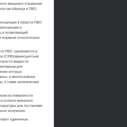
лного внешнего отражения
состав образца в ПВО,
ресценции в области ПВО.
оресценции и
ец и позволяющий
и нормали относительно
сти ПВО, заключается в
на (СРВ)/эванесцентная
рхности жидкости.
пективным для
ение которых
моно- и многослойные
ы, а также органические
лоев на поверхности
ти полного внешнего
ппаратуры для постановки
нного излучения.
ствуют единичные