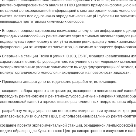
рентгено-флуоресцентного анализа в ПВО (давших прямую информацию о на
металлов) с опосредованной информацией о составе органических монослое
сжатия, позвох ило однозначно определить влияние рН субфазы на элементн
являющихся прототипами химических сенсоров.
• Впервые продемонстрирована возможность получения информации о дискр
периодных многослойных рентгеновских зеркал с малым числом периодов (
подвергнутых термическому отжигу) на основе регистрации угловых зависим
флуоресценции от каждого из элементов, наносимых в процессе формирован
• Впервые на станции Troika II (линия ID10B, ESRF, Франция) реализованы и
характеристического флуоресцентного излучения от ленгмюровских моносло
экспериментальные угловые зависимости выхода флуоресценции о" атомов, 
молекул органического монослоя, находящегося на поверхности жидкости.
• Проведены аппаратурно-методические разработки, включающие:
- создание лабораторного спектрометра, оснащенного ленгмюровской ванно
проводить рентгеновские и рентгено-флуоресцентные измерения жидких обр
ленгмюровской ванне) и горизоетпшьно расположенных твердотельных образ
- разработку метода управления монохроматизированным пучком синхро грон
диапазонах вблизи области ПВО, с использованием различных рентгеноопти
создание проекта экспериментальной станции, оснащенной ленгмюровской 
жидких образцов для Курчатовского Центра синхротронного излучения и нан