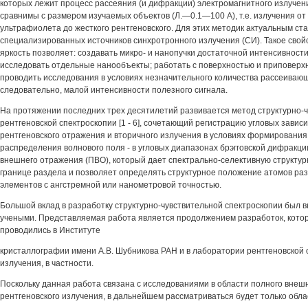
которых лежит процесс рассеяния (и дифракции) электромагнитного излучен
сравнимы с размером изучаемых объектов (Л.—0.1—100 А), т.е. излучения от
ультрафиолета до жесткого рентгеновского. Для этих методик актуальным ст
специализированных источников синхротронного излучения (СИ). Такое свойс
яркость позволяет: создавать микро- и нанопучки достаточной интенсивност
исследовать отдельные нанообъекты; работать с поверхностью и приповерхн
проводить исследования в условиях незначительного количества рассеиваюш
следовательно, малой интенсивности полезного сигнала.
На протяжении последних трех десятилетий развивается метод структурно-
рентгеновской спектроскопии [1 - 6], сочетающий регистрацию угловых зави
рентгеновского отражения и вторичного излучения в условиях формирования
распределения волнового поля - в угловых диапазонах брэгговской дифракци
внешнего отражения (ПВО), который дает спектрально-селективную структ
границе раздела и позволяет определять структурное положение атомов ра
элементов с ангстремной или нанометровой точностью.
Большой вклад в разработку структурно-чувствительной спектроскопии был 
учеными. Представляемая работа является продолжением разработок, кото
проводились в Институте
кристаллографии имени A.B. Шубникова РАН и в лаборатории рентгеновской 
излучения, в частности.
Поскольку данная работа связана с исследованиями в области полного внеш
рентгеновского излучения, в дальнейшем рассматриваться будет только обла