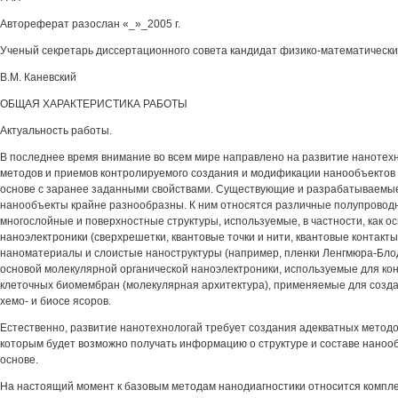
Автореферат разослан «_»_2005 г.
Ученый секретарь диссертационного совета кандидат физико-математически
В.М. Каневский
ОБЩАЯ ХАРАКТЕРИСТИКА РАБОТЫ
Актуальность работы.
В последнее время внимание во всем мире направлено на развитие нанотехн
методов и приемов контролируемого создания и модификации нанообъектов 
основе с заранее заданными свойствами. Существующие и разрабатываемы
нанообъекты крайне разнообразны. К ним относятся различные полупровод
многослойные и поверхностные структуры, используемые, в частности, как о
наноэлектроники (сверхрешетки, квантовые точки и нити, квантовые контакты
наноматериалы и слоистые наноструктуры (например, пленки Ленгмюра-Бло
основой молекулярной органической наноэлектроники, используемые для ко
клеточных биомембран (молекулярная архитектура), применяемые для созда
хемо- и биосе ясоров.
Естественно, развитие нанотехнологай требует создания адекватных методо
которым будет возможно получать информацию о структуре и составе нанообъ
основе.
На настоящий момент к базовым методам нанодиагностики относится комплек