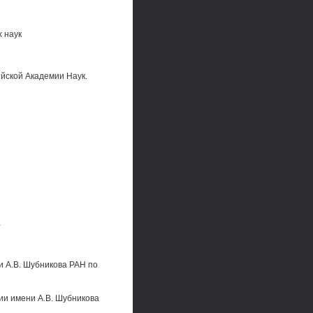
 наук
йской Академии Наук.
а
и А.В. Шубникова РАН по
ии имени A.B. Шубникова