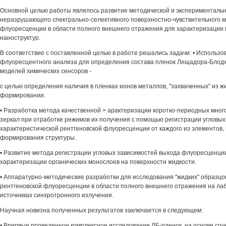
Основной целью работы являлось развитие методической и эксперименталь
неразрушающего спектрально-селективного поверхностно-чувствительного м
флуоресценции в области полного внешнего отражения для характеризации
наноструктур.
В соответствие с поставленной целью в работе решались задачи: • Использо
флуоресцентного анализа для определения состава пленок Лещадора-Блодже
моделей химических сенсоров -
с целью определения наличия в пленках ионов металлов, "захваченных" из ж
формировании.
• Разработка метода качественной > арактеризации коротко-периодных мног
зеркал при отработке режимов их получения с помощью регистрации угловых
характеристической рентгеновской флуоресценции от каждого из элементов,
формирования структуры.
• Развитие метода регистрации угловых зависимостей выхода флуоресценции
характеризации органических монослоев на поверхности жидкости.
• Аппаратурно-методические разработки для исследования "жидких" образц
рентгеновской флуоресценции в области полного внешнего отражения на ла
источниках синхротронного излучения.
Научная новизна полученных результатов заключается в следующем:
• Впервые проведенное комплексное исследование ЛБ-пленок, на основе соч