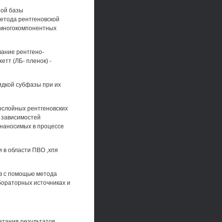
ной базы
етода рентгеновской
 многокомпонентных
вание рентгено-
тт (ЛБ- пленок) -
идкой субфазы при их
ослойных рентгеновских
 зависимостей
 наносимых в процессе
 в области ПВО ,хпя
ов с помощью метода
бораторных источниках и
етания результатов