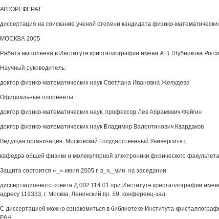
АВТОРЕФЕРАТ
диссертация на соискание ученой степени кандидата физико-математических
МОСКВА 2005
Рабата выполнена в Институте кристаллографии имени A.B. Шубникова Рогси
Научный руководитель:
доктор физико-математических наук Светлана Ивановна Желудева
Официальные оппоненты:
доктор физико-математических наук, профессор Лев Абрамович Фейгин
доктор физико-математических наук Владимир Валентинович Квардаков
Ведущая организация: Московский Государственный Университет,
кафедра общей физики и молекулярной электроники физического факультет
Защита состоится «_» июня 2005 г. в_ч._мин. на заседании
диссертационного совета Д 002.114.01 при Институте кристаллографии имен
адресу 119333, г. Москва, Ленинский пр. 59, конференц-зал.
С диссертацией можно ознакомиться в библиотеке Института кристаллограф
РАН