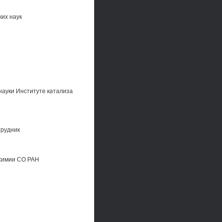
их наук
ауки Институте катализа
трудник
охимии СО РАН