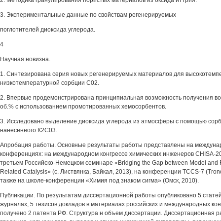
2. Методика гранулирования пористых материалов из оксида иттрия.
3. Экспериментальные данные по свойствам регенерируемых
поглотителей диоксида углерода.
4
Научная новизна.
1. Синтезирована серия новых регенерируемых материалов для высокотемп
низкотемпературной сорбции С02.
2. Впервые продемонстрирована принципиальная возможность получения во
об.% с использованием промотированных хемосорбентов.
3. Исследовано выделение диоксида углерода из атмосферы с помощью сорб
нанесенного К2С03.
Апробация работы. Основные результаты работы представлены на междуна
конференциях: на международном конгрессе химических инженеров CHISA-201
третьем Российско-Немецком семинаре «Bridging the Gap between Model and Re
Related Catalysis» (с. Листвянка, Байкал, 2013), на конференции TCCS-7 (Tron
также на школе-конференции «Химия под знаком сигма» (Омск, 2010).
Публикации. По результатам диссертационной работы опубликовано 5 стате
журналах, 5 тезисов докладов в материалах российских и международных ко
получено 2 патента РФ. Структура н объем диссертации. Диссертационная р