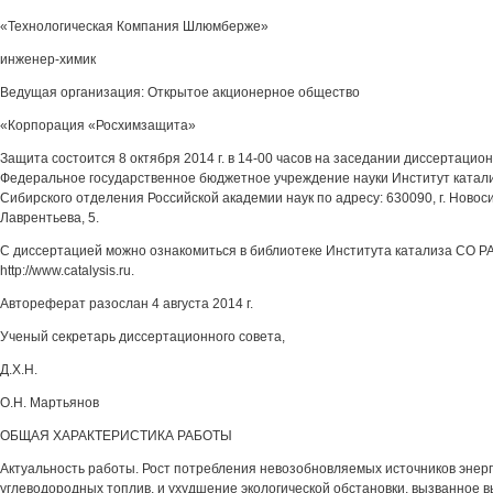
«Технологическая Компания Шлюмберже»
инженер-химик
Ведущая организация: Открытое акционерное общество
«Корпорация «Росхимзащита»
Защита состоится 8 октября 2014 г. в 14-00 часов на заседании диссертацион
Федеральное государственное бюджетное учреждение науки Институт катализ
Сибирского отделения Российской академии наук по адресу: 630090, г. Новоси
Лаврентьева, 5.
С диссертацией можно ознакомиться в библиотеке Института катализа СО РА
http://www.catalysis.ru.
Автореферат разослан 4 августа 2014 г.
Ученый секретарь диссертационного совета,
Д.Х.Н.
О.Н. Мартьянов
ОБЩАЯ ХАРАКТЕРИСТИКА РАБОТЫ
Актуальность работы. Рост потребления невозобновляемых источников энерг
углеводородных топлив, и ухудшение экологической обстановки, вызванное 