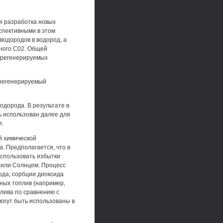
я разработка новых
спективными в этом
водородов в водород, а
рного С02. Общей
 регенерируемых
 регенерируемый
одорода. В результате в
ь использован далее для
и.
й химической
. Предполагается, что в
использовать избытки
 или Солнцем. Процесс
ода, сорбции диоксида
ных топлив (например,
лива по сравнению с
могут быть использованы в