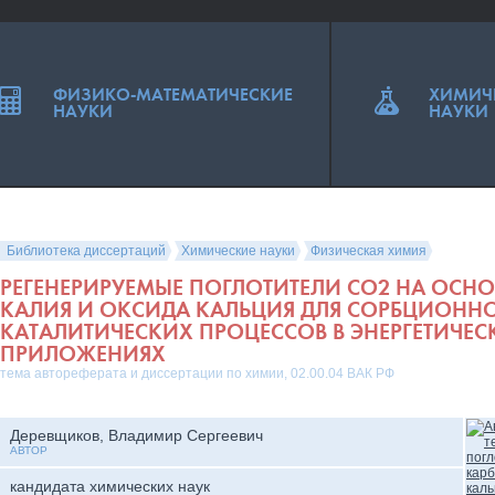
ФИЗИКО-МАТЕМАТИЧЕСКИЕ
ХИМИЧ
НАУКИ
НАУКИ
Библиотека диссертаций
Химические науки
Физическая химия
РЕГЕНЕРИРУЕМЫЕ ПОГЛОТИТЕЛИ CO2 НА ОСНО
КАЛИЯ И ОКСИДА КАЛЬЦИЯ ДЛЯ СОРБЦИОННО
КАТАЛИТИЧЕСКИХ ПРОЦЕССОВ В ЭНЕРГЕТИЧЕС
ПРИЛОЖЕНИЯХ
тема автореферата и диссертации по химии, 02.00.04 ВАК РФ
Деревщиков, Владимир Сергеевич
АВТОР
кандидата химических наук