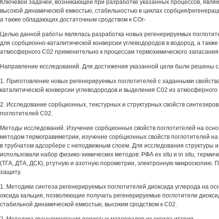
Ключевой задачей, возникающей при разработке указанных процессов, являе
высокой динамической емкостью, стабильностью в циклах сорбция/регенерац
а также обладающих достаточным сродством к СОг-
Целью данной работы являлась разработка новых регенерируемых поглотит
для сорбционно-каталитической конверсии углеводородов в водород, а также
атмосферного С02 применительно к процессам термохимического запасания 
Направление исследований. Для достижения указанной цели были решены 
1. Приготовление новых регенерируемых поглотителей с заданными свойств
каталитической конверсии углеводородов и выделения С02 из атмосферного 
2. Исследование сорбционных, текстурных и структурных свойств синтезир
поглотителей С02.
Методы исследований. Изучение сорбционных свойств поглотителей на осн
методом термогравиметрии, изучение сорбционных свойств поглотителей на
в трубчатом адсорбере с неподвижным слоем. Для исследования структуры и
использовали набор физико-химических методов: РФА ex situ и in situ, терми
(ТГА, ДТА, ДСК), ртутную и азотную порометрии, электронную микроскопию.
защиту.
1. Методики синтеза регенерируемых поглотителей диоксида углерода на ос
оксида кальция, позволяющие получать регенерируемые поглотители диоксид
стабильной динамической емкостью, высоким сродством к С02.