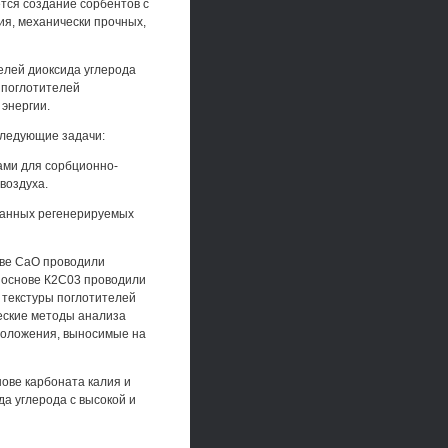
тся создание сорбентов с
ия, механически прочных,
елей диоксида углерода
 поглотителей
энергии.
следующие задачи:
ами для сорбционно-
воздуха.
ованных регенерируемых
ове СаО проводили
 основе К2С03 проводили
 текстуры поглотителей
ческие методы анализа
 Положения, выносимые на
нове карбоната калия и
а углерода с высокой и