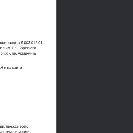
ного совета Д 003.012.01,
а им. Г.К. Борескова
бирск, пр. Академика
Н и на сайте
ии, прежде всего
высокими темпами