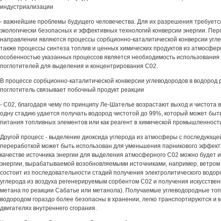
индустриализации
- важнейшие проблемы будущего человечества. Для их разрешения требуетс
экологически безопасных и эффективных технологий конверсии энергии. Пер
направлении являются процессы сорбционно-каталитической конверсии угле
также процессы синтеза топлив и ценных химических продуктов из атмосфе
особенностью указанных процессов является необходимость использования
поглотителей для выделения и концентрирования С02.
В процессе сорбционно-каталитической конверсии углеводородов в водород
поглотитель связывает побочный продукт реакции
- С02, благодаря чему по принципу Ле-Шателье возрастают выход и чистота в
одну стадию удается получать водород чистотой до 99%, который может быт
питания топливных элементов или как реагент в химической промышленност
Другой процесс - выделение диоксида углерода из атмосферы с последующе
переработкой может быть использован для уменьшения парникового эффекта
качестве источника энергии для выделения атмосферного С02 можно будет 
энергии, вырабатываемой возобновляемыми источниками, например, ветром
состоит из последовательности стадий получения электролитического водор
углерода из воздуха регенерируемым сорбентом С02 и получения искусствен
метана по реакции Сабатье или метанола). Получаемые углеводородные топ
водородом гораздо более безопасны в хранении, легко транспортируются и 
двигателях внутреннего сгорания.