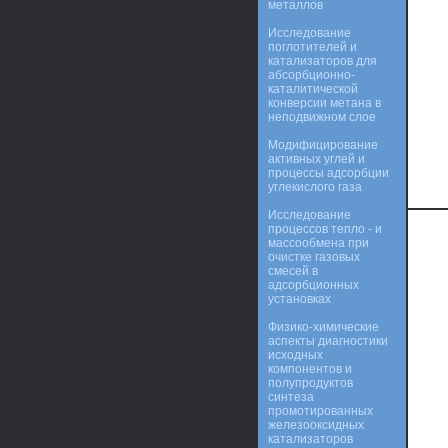
металлов
Исследование
поглотителей и
катализаторов для
абсорбционно-
каталитической
конверсии метана в
неподвижном слое
Модифицирование
активных углей и
процессы адсорбции
углекислого газа
Исследование
процессов тепло - и
массообмена при
очистке газовых
смесей в
адсорбционных
установках
Физико-химические
аспекты диагностики
исходных
компонентов и
полупродуктов
синтеза
промотированных
железооксидных
катализаторов