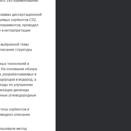
щего 185 наименований.
 рамках диссертационной
уемых сорбентов С02,
спериментов, проводил
е в интерпретации
 выбранной темы
описание структуры
ных технологий и
. На основании обзора
в, разрабатываемых в
дородов в водород, а
дходы по улучшению
лизации диоксида
езные углеводородные
теза сорбентов и
риведено описание
ользовали метод