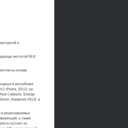
ературной и
дорода чистотой 99,8
ентов на основе
родных и российских
2 (Praha, 2012), на
al Catalysis. Energy-
dheim, Норвегия 2013). а
й в рецензируемых
нференций, а также
абота состоит из