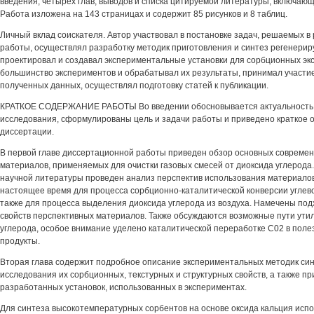
введения, четырех глав, выводов и списка цитируемой литературы, включаю
Работа изложена на 143 страницах и содержит 85 рисунков и 8 таблиц.
Личный вклад соискателя. Автор участвовал в постановке задач, решаемых в
работы, осуществлял разработку методик приготовления и синтез регенерир
проектировал и создавал экспериментальные установки для сорбционных эк
большинство экспериментов и обрабатывал их результаты, принимал участи
полученных данных, осуществлял подготовку статей к публикации.
КРАТКОЕ СОДЕРЖАНИЕ РАБОТЫ Во введении обосновывается актуальность
исследования, сформулированы цель и задачи работы и приведено краткое 
диссертации.
В первой главе диссертационной работы приведен обзор основных современ
материалов, применяемых для очистки газовых смесей от диоксида углерода
научной литературы проведен анализ перспектив использования материало
настоящее время для процесса сорбционно-каталитической конверсии углево
также для процесса выделения диоксида углерода из воздуха. Намечены по
свойств перспективных материалов. Также обсуждаются возможные пути ути
углерода, особое внимание уделено каталитической переработке С02 в пол
продукты.
Вторая глава содержит подробное описание экспериментальных методик син
исследования их сорбционных, текстурных и структурных свойств, а также п
разработанных установок, использованных в экспериментах.
Для синтеза высокотемпературных сорбентов на основе оксида кальция исп