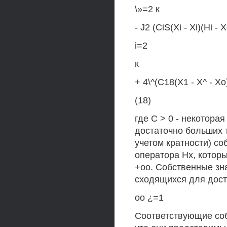
\»=2 к
- J2 (CiS(Xi - Xi)(Hi -
i=2
к
+ 4\^(С18(Х1 - Х^ - Х
(18)
где С > 0 - некоторая
достаточно больших т
учетом кратности) со
оператора Нх, которы
+оо. Собственные зна
сходящихся для дост
оо ¿=1
Соответствующие соб