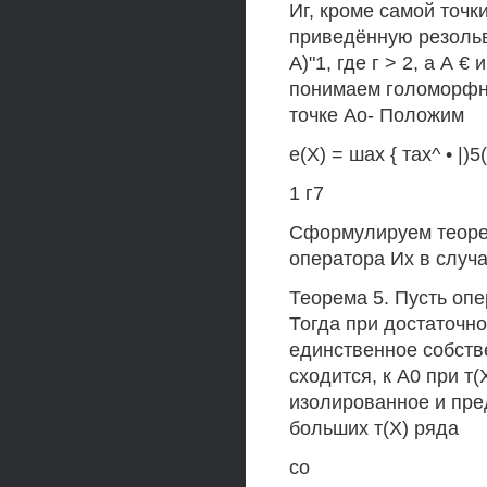
Иг, кроме самой точк
приведённую резольве
А)"1, где г > 2, а А
понимаем голоморфну
точке Ао- Положим
е(Х) = шах { тах^ • |)5
1 г7
Сформулируем теоре
оператора Их в случа
Теорема 5. Пусть опер
Тогда при достаточно
единственное собстве
сходится, к А0 при т
изолированное и пре
больших т(Х) ряда
со