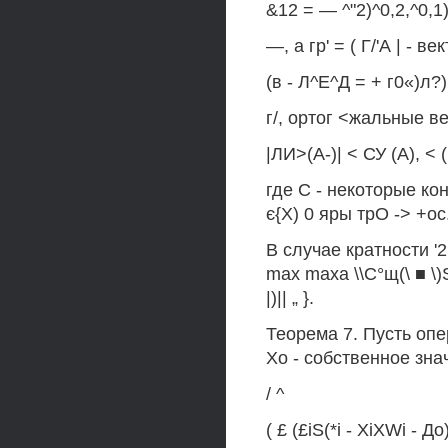
&12 = — ^"2)^0,2,^0,1
—, а гр' = ( Г/'А | -
(в - Л^Е^Д = + г0«)л?)
г/, ортог <жальные ве
|ЛИ>(А-)| < СУ (А), < 
где С - некоторые кон
є{Х) 0 яры трО -> +ос
В случае кратности '2
max maxа \\С°щ(\ ■ \)S{
|)|| „ }.
Теорема 7. Пусть опер
Xо - собственное зна
/ ^
( £ (£iS(*i - XiXWi - До