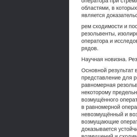
оператора при стрем
областями, в которы
является доказательс
рем сходимости и по
резольвенты, изолир
оператора и исследо
рядов.
Научная новизна. Ре
Основной результат 
представление для р
равномерная резольв
некоторому предельн
возмущённого операт
в равномерной опера
невозмущённый и во
возмущающие операт
доказывается устойч
возмущений и сходим