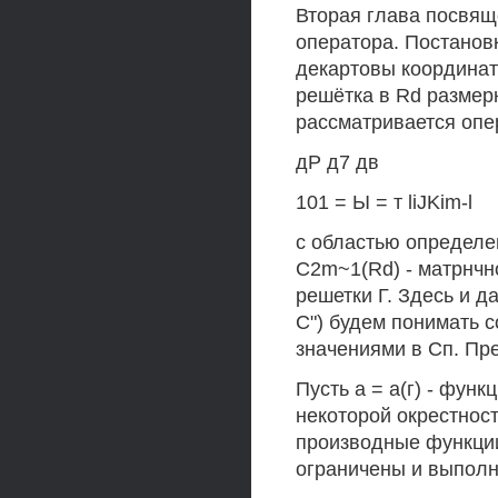
Вторая глава посвящ
оператора. Постановка
декартовы координаты
решётка в Rd размерн
рассматривается опе
дР д7 дв
101 = Ы = т liJKim-l
с областью определен
C2m~1(Rd) - матрнчн
решетки Г. Здесь и д
С") будем понимать 
значениями в Сп. Пре
Пусть а = а(г) - фун
некоторой окрестност
производные функции
ограничены и выпол