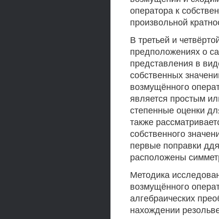
оператора к собстве
произвольной кратно
В третьей и четвёрто
предположениях о са
представления в вид
собственных значени
возмущённого операт
является простым и
степенные оценки для
также рассматривает
собственного значен
первые поправки ддя 
расположены симметр
Методика исследова
возмущённого опера
алгебраических прео
нахождении резольв