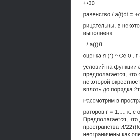
+•30
равенство / a(t)dt = 
рицательны, в некот
выполнена
- / а(()Л
оценка я (г) ^ Се 0 , 
условий на функции а(г
предполагается, что 
некоторой окрестнос
вплоть до порядка 2т
Рассмотрим в простр
раторов г = 1,..., к,
Предполагается, что
пространства И/22т(К
неограничены как опер