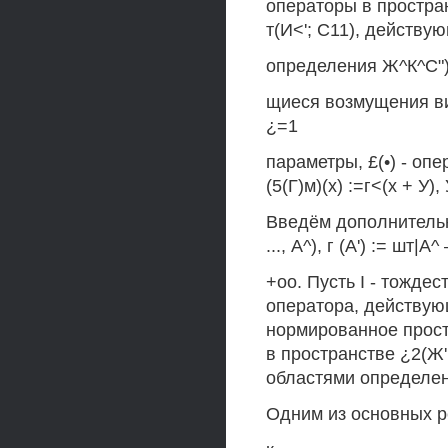
операторы в простран
т(И<'; С11), действую
определения Ж^К^С")
щиеся возмущения вид
¿=1
параметры, £(•) - о
(5(Г)м)(х) :=г<(х + У), 
Введём дополнительн
..., А^), г (А') := шт|
+оо. Пусть I - тожде
оператора, действую
нормированное простр
в пространстве ¿2(Ж'г
областями определен
Одним из основных р