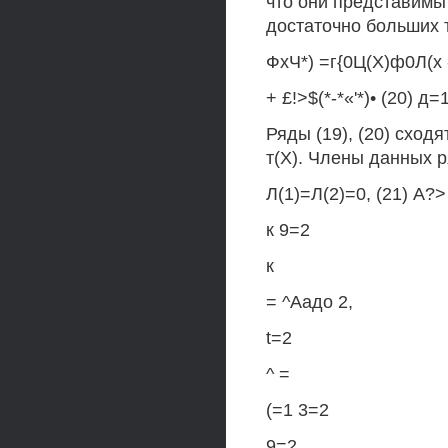
что они представимы
достаточно больших 
ФхЧ*) =г{0Ц(Х)ф0Л(х -
+ £!>$(*-*«'*)• (20) д=
Ряды (19), (20) сход
т(Х). Члены данных 
Л(1)=Л(2)=0, (21) А?> 
к 9=2
к
= ^Аадо 2,
t=2
^ =
(=1 3=2
9=2