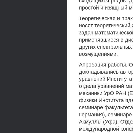
сходящихся рядов. Д
простой и изящный м
Теоретическая и прак
носят теоретический 
задач математическо
применявшиеся в дис
других спектральных
возмущениями.
Апробация работы. О
докладывались авто
уравнений Института
отдела уравнений ма
механики УрО РАН (Е
физики Института яд
семинаре факультета
Германия), семинаре
Акмуллы (Уфа). Отд
международной конфе