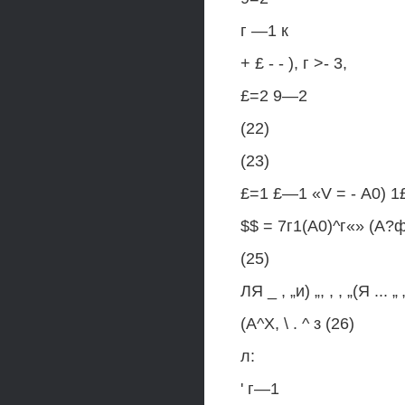
г —1 к
+ £ - - ), г >- 3,
£=2 9—2
(22)
(23)
£=1 £—1 «V = - А0) 1£,
$$ = 7г1(А0)^г«» (А?фо,
(25)
ЛЯ _ , „и) „, , , „(Я ... „
(А^Х, \ . ^ з (26)
л:
' г—1