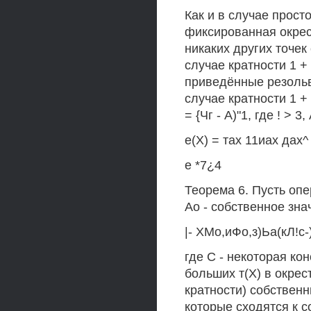
Как и в случае прост
фиксированная окрес
никаких других точек 
случае кратности 1 + 1
приведённые резольве
случае кратности 1 + 
= {Чг - А)"1, где ! > 3,
е(Х) = тах 11иах дах^ 
е *7¿4
Теорема 6. Пусть опер
Ао - собственное зна
|- ХМо,иФо,з)Ьа(кЛ!с-)
где С - некоторая ко
больших т(Х) в окрес
кратности) собственн
которые сходятся к с