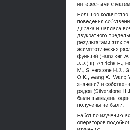
интересными с матем
Большое количество 
поведения собственн
Дирака и Лапласа во
двукратного предель
результатами этих р
асимптотических раз
функций (Hunziker W.,
J.D.(III), Ahlrichs R.,
M., Silverstone H.J., G
O.K., Wang X., Wang 
значений и собствен
рядов (Silverstone H.J
были выведены оцен
получены не были.
Работ по изучению а
операторов подобног
изучению