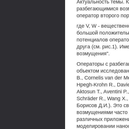
Актуальность темы. 
разбегающимися во
оператор второго по
где V, W - веществе
большой положительн
потенциалов операто
друга (см. рис.1). И
возмущения".
Операторы с разбег
объектом исследовани
В., Cornelis van der Ме
Hpegh-Krohn R., Davies
Aktosun T., Aventini P.
Schräder R., Wang X., 
Борисов Д.И.). Это с
возмущениями часто 
различных приложени
моделировании нанос