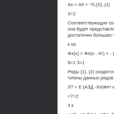
Ах = А0 + ^Л,(Х), (1)
3=2
Соответствующую соб
она будет представлят
достаточно больших т
к оо
Фх(х) = Фо(х - Хг) + - 
9=1 3=1
Ряды (1), (2) сходят
Члены данных рядов
Л? = Е (АЗД -Хя)Фя*-и
<7=2
3 к