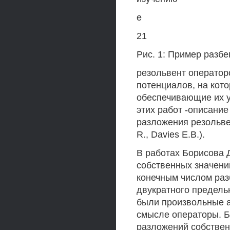
е
21
Рис. 1: Пример разб
резольвент оператор
потенциалов, на кот
обеспечивающие их у
этих работ -описани
разложения резольвенты
R., Davies E.B.).
В работах Борисова 
собственных значени
конечным числом раз
двукратного предель
были произвольные 
смысле операторы. 
разложений собствен