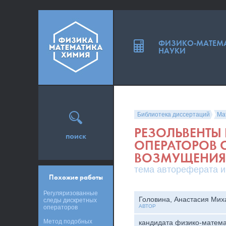
ФИЗИКО-МАТЕМ
НАУКИ
Библиотека диссертаций
Ма
РЕЗОЛЬВЕНТЫ
поиск
ОПЕРАТОРОВ 
ВОЗМУЩЕНИ
тема автореферата и
Похожие работы
Регуляризованные
Головина, Анастасия Мих
следы дискретных
АВТОР
операторов
Метод подобных
кандидата физико-матема