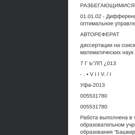
РАЗБЕГАЮЩИМИСЯ
01.01.02 - Дифферен
оптимальное управл
АВТОРЕФЕРАТ
диссертации на соис
математических наук
7 Г Ь"ЛП ¿013
- . • V і I V. / I
Уфа-2013
005531780
005531780
Работа выполнена в
образовательном уч
образования "Башкир