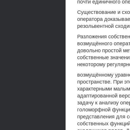
почти единичного оп
Существование и схо
оператора доказывае
резольвентной сходи
Разложения собствен
возмущённого операт
довольно простой мет
собственные значени
некоторому регулярн
возмущённому уравн
пространстве. При э
характерными малым
адаптированной верс
задачу к анализу опе
голоморфной функции
представления для с
собственных функций