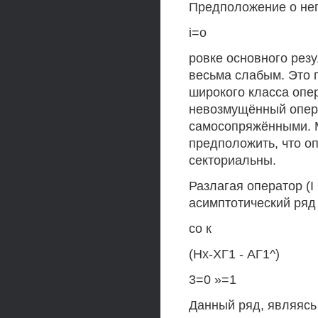
Предположение о непу
і=о
ровке основного рез
весьма слабым. Это
широкого класса опе
невозмущённый операт
самосопряжёнными. М
предположить, что опе
секториальны.
Разлагая оператор (I
асимптотический ряд
со к
(Нх-ХГ1 - АГ1^)
3=0 »=1
Данный ряд, являясь