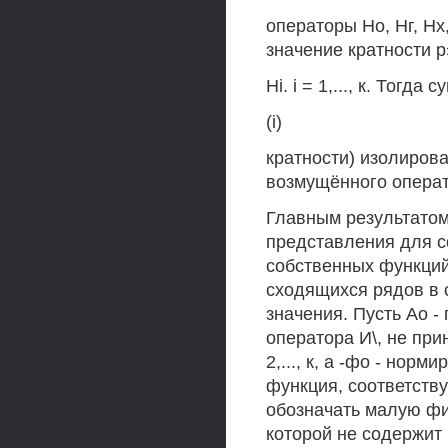
операторы Но, Нг, Нх,
значение кратности р
Ні. і = 1,..., к. Тогда
(і)
кратности) изолирован
возмущённого операт
Главным результатом
представления для с
собственных функций
сходящихся рядов в 
значения. Пусть Ао -
оператора И\, не при
2,..., к, а -фо - нор
функция, соответств
обозначать малую фи
которой не содержит 