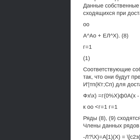
Данные собственные з
сходящихся при дост
оо
А^Ао + ЕЛ^Х). (8)
г=1
(1)
Соответствующие соб
так, что они будут п
И'|тп(К'г;Сп) для дос
Фх\х) =г(0%Х)ф0А(х - 
к оо <г=1 г=1
Ряды (8), (9) сходят
Члены данных рядов
-Л?\Х)=А[1)(Х) = \[с2з