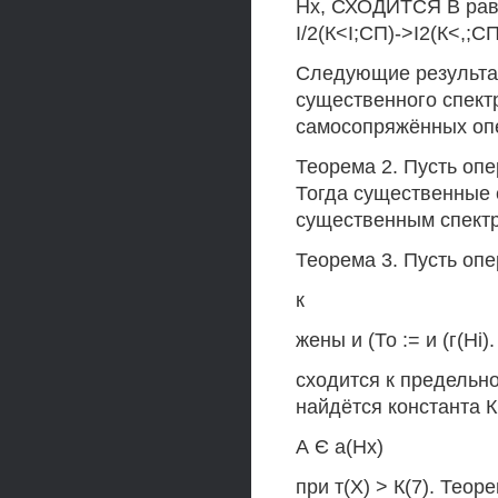
Нх, СХОДИТСЯ В равн
І/2(К<І;СП)->І2(К<,;СП
Следующие результа
существенного спектр
самосопряжённых оп
Теорема 2. Пусть опер
Тогда существенные с
существенным спектр
Теорема 3. Пусть опер
к
жены и (То := и (г(Ні
сходится к предельно
найдётся константа К(
А Є а(Нх)
при т(X) > К(7). Теор