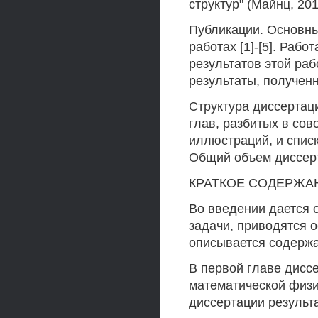
структур" (Майнц, 201
Публикации. Основны
работах [1]-[5]. Рабо
результатов этой ра
результаты, получен
Структура диссертаци
глав, разбитых в сов
иллюстраций, и спис
Общий объем диссерт
КРАТКОЕ СОДЕРЖА
Во введении дается 
задачи, приводятся о
описывается содерж
В первой главе дисс
математической физи
диссертации результ