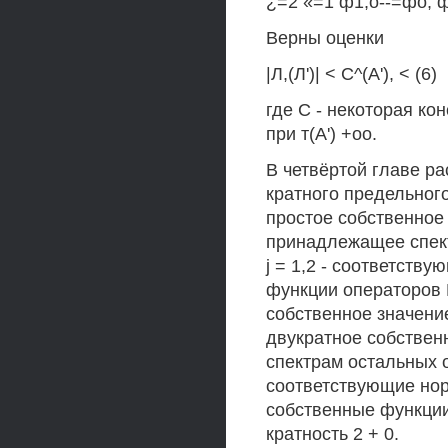
¿=2 «=1 ф1,о--=фо, фз, о
Верны оценки
|Л,(Л')| < С^(А'), < (6)
где С - некоторая ко
при т(А') +оо.
В четвёртой главе р
кратного предельного
простое собственное 
принадлежащее спектр
j = 1,2 - соответст
функции операторов Н
собственное значение
двукратное собствен
спектрам остальных опе
соответствующие нор
собственные функции.
кратность 2 + 0.