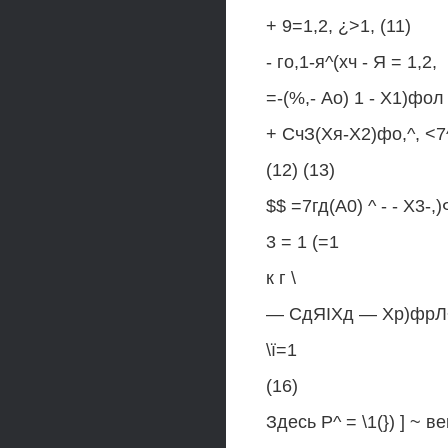
+ 9=1,2, ¿>1, (11)
- го,1-я^(хч - Я = 1,2,
=-(%,- Ао) 1 - Х1)фол
+ СчЗ(Хя-Х2)фо,^, <7^3
(12) (13)
$$ =7гд(А0) ^ - - Х3-,)Ф
3 = 1 (=1
к г \
— СдЯІХд — Хр)фрЛ~ 1
\ї=1
(16)
Здесь Р^ = \1(}) ] ~ в