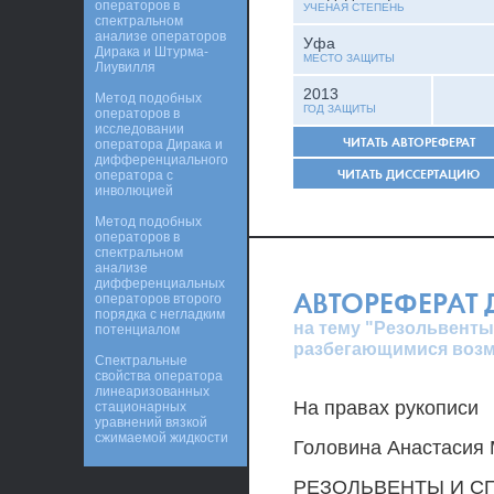
операторов в
УЧЕНАЯ СТЕПЕНЬ
спектральном
анализе операторов
Уфа
Дирака и Штурма-
МЕСТО ЗАЩИТЫ
Лиувилля
2013
Метод подобных
ГОД ЗАЩИТЫ
операторов в
исследовании
ЧИТАТЬ АВТОРЕФЕРАТ
оператора Дирака и
дифференциального
ЧИТАТЬ ДИССЕРТАЦИЮ
оператора с
инволюцией
Метод подобных
операторов в
спектральном
анализе
дифференциальных
АВТОРЕФЕРАТ
операторов второго
порядка с негладким
на тему "Резольвенты
потенциалом
разбегающимися воз
Спектральные
свойства оператора
линеаризованных
На правах рукописи
стационарных
уравнений вязкой
сжимаемой жидкости
Головина Анастасия
РЕЗОЛЬВЕНТЫ И С