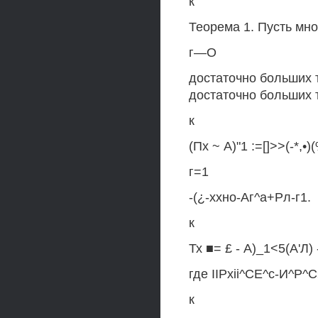
к
Теорема 1. Пусть мно
г—О
достаточно больших т
достаточно больших 
к
(Пх ~ А)"1 :=[]>>(-*,•)
г=1
-(¿-ххно-Аг^а+Рл-г1.
к
Тх ■= £ - А)_1<5(А'Л) -
где ІІРхіі^СЕ^с-И^Р^С
к