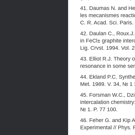
41. Daumas N. and Hero
les mecanismes reactio
C. R. Acad. Sci. Paris.
42. Daulan C., Roux.J
in FeCl± graphite inte
Lig. Crvst. 1994. Vol. 
43. Elliot R.J. Theory 
resonance in some semi
44. Ekland P.C. Synthe
Met. 1989. V. 34, № 1 3
45. Forsman W.C., Dzi
intercalation chemistry
№ 1. P. 77 100.
46. Feher G. and Kip A
Experimental // Phys. 