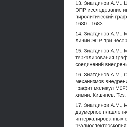
13. Зиатдинов A.M., 
ЭПР исследование и
пиролитический графит
1680 - 1683.
14. Зиатдинов A.M.,
линии ЭПР при несо
15. Зиатдинов A.M.,
теркалирования графи
соединений внедрения
16. Зиатдинов A.M., 
механизмов внедрен
графит молекул M0F5
химии. Кишинев. Тез. 
17. Зиатдинов A.M.,
двумерное плавление
интеркалированных с
"Радиоспектроскопия".