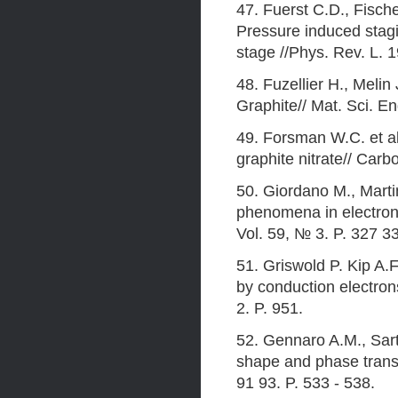
47. Fuerst C.D., Fisch
Pressure induced stagin
stage //Phys. Rev. L. 1
48. Fuzellier H., Melin
Graphite// Mat. Sci. E
49. Forsman W.C. et al
graphite nitrate// Carb
50. Giordano M., Martin
phenomena in electron
Vol. 59, № 3. P. 327 3
51. Griswold P. Kip A.
by conduction electrons
2. P. 951.
52. Gennaro A.M., Sart
shape and phase transi
91 93. P. 533 - 538.