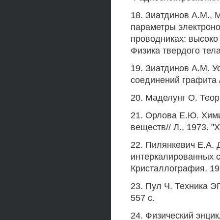
18. Зиатдинов A.M.,
параметры электроно
проводниках: высоко
Физика твердого тела.
19. Зиатдинов A.M. 
соединений графита /
20. Маделунг О. Теори
21. Орлова Е.Ю. Хим
веществ// Л., 1973. "
22. Пилянкевич Е.А.
интеркалированных с
Кристаллография. 1991
23. Пул Ч. Техника ЭП
557 с.
24. Физический энци