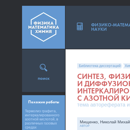
ФИЗИКО-МАТЕМ
НАУКИ
Библиотека диссертаций
Хи
СИНТЕЗ, ФИЗ
поиск
И ДИФФУЗИОН
ИНТЕРКАЛИРО
С АЗОТНОЙ К
Похожие работы
тема автореферата и
Термолиз графита,
интеркалированного
азотной кислотой, в
Мищенко, Николай Михай
различных газовых
АВТОР
средах