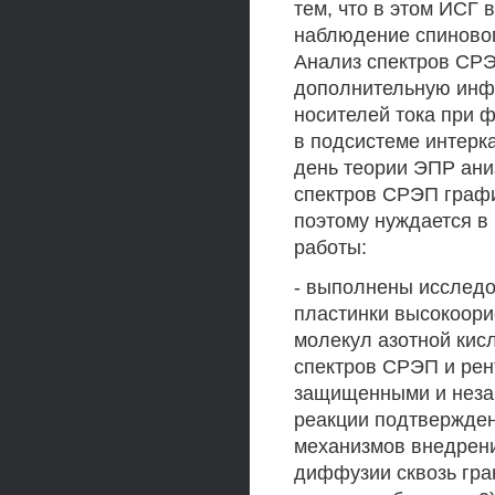
тем, что в этом ИСГ
наблюдение спиновог
Анализ спектров СРЭ
дополнительную инфо
носителей тока при 
в подсистеме интерка
день теории ЭПР ани
спектров СРЭП графи
поэтому нуждается в
работы:
- выполнены исследов
пластинки высокоори
молекул азотной кис
спектров СРЭП и рен
защищенными и неза
реакции подтвержден
механизмов внедрени
диффузии сквозь гра