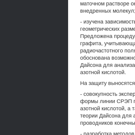
маточном растворе о
внедренных молекул
- изучена зависимос
геометрических разм
Предложена процеду
графита, учитывающ
радиочастотного пол
обоснована возможно
Дайсона для анализ
азотной кислотой.
На защиту выносятс
- совокупность эксп
формы линии СРЭП г
азотной кислотой, а 
теории Дайсона для 
проводников конечны
- разработка методо