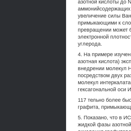
азотной кислоты до 
аммонийсодержащих м
увеличение силы Ван
примыкающими к слою
превращении может 
электронной плотнос
углерода.
4. На примере изуче
азотная кислота) эк
внедрении молекул H
посредством двух р
молекул интеркалата
гексагональной оси 
117 тельно более быс
графита, примыкающи
5. Показано, что в И
жидкой фазы азотной