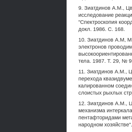
9. Зиатдинов A.M., Ц
исследование реакци
"Спектроскопия коор
докл. 1986. С. 168.
10. Зиатдинов А.М, 
электронов проводим
высокоориентированн
тела. 1987. Т. 29, № 9
11. Зиатдинов A.M., 
перехода квазидвуме
калированном соедин
слоистых рыхлых струк
12. Зиатдинов A.M.,
механизма интеркала
пентафторидами мета
народном хозяйстве". 