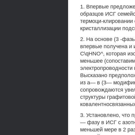
1. Впервые предложе
образцов ИСГ семейс
термоци-клировании
кристаллизации подс
2. На основе (3 -фа
впервые получена и
C\qHNO^, которая из
меньшее (сопоставим
электропроводности 
Высказано предполож
из а— в (3— модифик
сопровождаются увел
структуры графитово
ковалентносвязанных
3. Установлено, что
— фазу в ИСГ с азот
меньшей мере в 2 ра