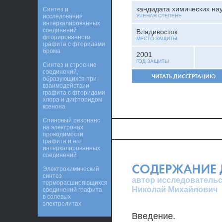
кандидата химических на
Синтез и
исследование
УЧЕНАЯ СТЕПЕНЬ
интеркалированных
соединений
Владивосток
фторированного
МЕСТО ЗАЩИТЫ
графита с фторидами
брома
2001
ГОД ЗАЩИТЫ
Синтез и строение
соединений,
ЧИТАТЬ ДИССЕРТАЦИЮ
образующихся при
взаимодействии
графита с фторидами
хлора и дифторидом
ксенона
Спиновый резонанс
на электронах
проводимости
графита и его
интеркалированных
соединений
СОДЕРЖАНИЕ 
Электрохимический
синтез
автор исследовательс
терморасширяющихся
Николай Михайлович
соединений графита
в солевых
электролитах
Введение.