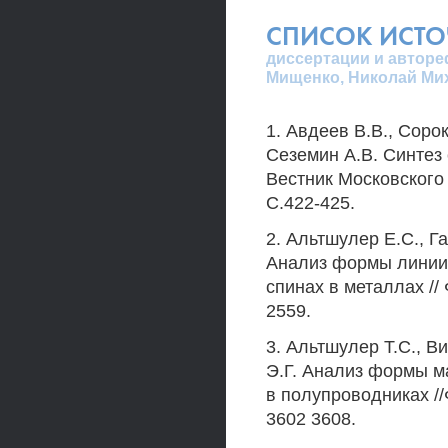
СПИСОК ИСТ
диссертации и авторе
Мищенко, Николай Ми
1. Авдеев В.В., Соро
Сеземин А.В. Синтез
Вестник Московского у
С.422-425.
2. Альтшулер Е.С., Г
Анализ формы линии 
спинах в металлах // 
2559.
3. Альтшулер Т.С., В
Э.Г. Анализ формы м
в полупроводниках //Ф
3602 3608.