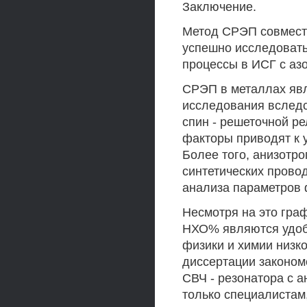
Заключение.
Метод СРЭП совмест
успешно исследовать
процессы в ИСГ с азо
СРЭП в металлах явл
исследования вследс
спин - решеточной ре
факторы приводят к 
Более того, анизотр
синтетических прово
анализа параметров
Несмотря на это гра
НХО% являются удоб
физики и химии низк
диссертации законом
СВЧ - резонатора с 
только специалистам