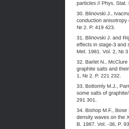
particles // Phys. Stat.
30. Blinovski J., Ivacm
conduction anisotropy 
№ 2. P. 419 423.
31. Blinovski J. and R
effects in stage-3 and
Met. 1981. Vol. 2, № 3
32. Barlet N., McClur
graphite salts and their
1, № 2. P. 221 232.
33. Bottomly M.J., Pa
some salts of graphite
291 301.
34. Bishop M.F., Bose 
density waves on the X
B. 1987. Vol. -36. P. 9