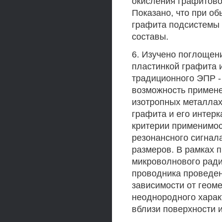
окисления графитово
Показано, что при о
графита подсистемы
составы.
6. Изучено поглощен
пластинкой графита и
традиционного ЭПР -
возможность примене
изотропных металла
графита и его интер
критерии применимос
резонансного сигнал
размеров. В рамках
микроволнового ради
проводника проведен
зависимости от геоме
неоднородного харак
вблизи поверхности 