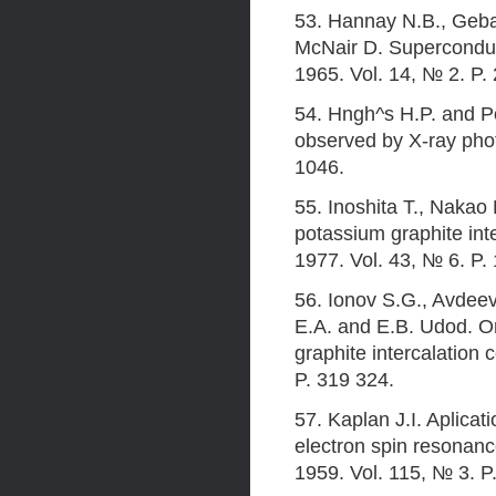
53. Hannay N.B., Gebal
McNair D. Superconduct
1965. Vol. 14, № 2. P.
54. Hngh^s H.P. and P
observed by X-ray phot
1046.
55. Inoshita Т., Nakao
potassium graphite int
1977. Vol. 43, № 6. P.
56. Ionov S.G., Avdeev 
E.A. and E.B. Udod. Or
graphite intercalation 
P. 319 324.
57. Kaplan J.I. Aplicat
electron spin resonanc
1959. Vol. 115, № 3. P