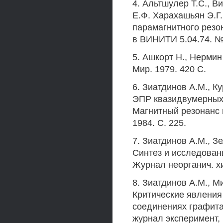
4. Альтшулер Т.С., В
Е.Ф. Харахашьян Э.Г
парамагнитного резон
в ВИНИТИ 5.04.74. №
5. Ашкорт Н., Нермин 
Мир. 1979. 420 С.
6. Зиатдинов A.M., К
ЭПР квазидвумерных 
Магнитный резонанс в
1984. С. 225.
7. Зиатдинов A.M., З
Синтез и исследован
Журнал неорганич. хим
8. Зиатдинов A.M., М
Критические явления
соединениях графита
журнал эксперимент, и