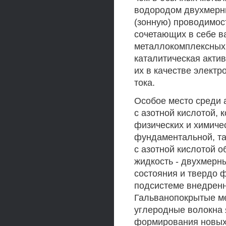
водородом двухмерн
(зонную) проводимос
сочетающих в себе в
металлокомплексных 
каталитическая акти
их в качестве элект
тока.
Особое место среди 
с азотной кислотой,
физических и химичес
фундаментальной, та
с азотной кислотой 
жидкость - двухмерн
состояния и твердо 
подсистеме внедренных
Гальванопокрытые м
углеродные волокна
формирования новых 