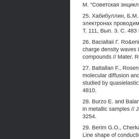
М. "Советская энцикл
25. Хабибуллин, Б.М
электронах проводимо
Т. 111, Вып. 3. С. 483
26. Baciallaii Г. Ro&e
charge density waves i
compounds // Mater. Re
27. Battallan F., Rose
molecular diffusion an
studied by quasielastic
4810.
28. Burzo E. and Bala
in metallic samples // 
3254.
29. Berim G.O., Cherk
Line shape of conducti