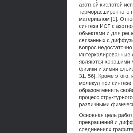
азотной кислотой ис
терморасширенного 
материалом [1]. Отн
синтеза ИСГ с азотн
объектами и для реш
связанных с диффузи
вопрос недостаточно
Интеркалированные с
являются хорошими 
физики и химии слоист
31, 56]. Кроме этог
молекул при синтезе
образом менять свой
процесс структурног
различными физическим
Основная цель работ
превращений и дифф
соединениях графита