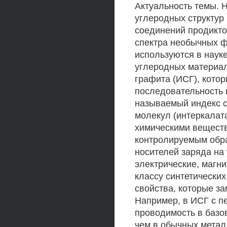
Актуальность темы. 
углеродных структур 
соединений продикто
спектра необычных ф
используются в науке
углеродных материа
графита (ИСГ), кото
последовательность 
называемый индекс с
молекул (интеркалат
химическими веществ
контролируемым обра
носителей заряда на 
электрические, магн
классу синтетически
свойства, которые з
Например, в ИСГ с п
проводимость в базо
чем в обычных метал