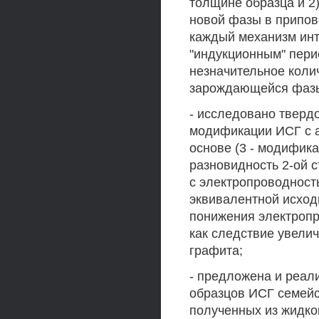
толщине образца и 2
новой фазы в припов
каждый механизм инт
"индукционным" пери
незначительное коли
зарождающейся фазы
- исследовано тверд
модификации ИСГ с а
основе (3 - модифик
разновидность 2-ой с
с электропроводность
эквивалентной исхо
понижения электропр
как следствие увели
графита;
- предложена и реал
образцов ИСГ семейс
полученных из жидко