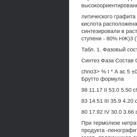
высокоориентированн
литического графита 
кислота расположена 
синтезировали в раст
ступени - 80% НЖ)3 (Т
Табл. 1. Фазовый сос
Синтез Фаза Состав 
chno3> % I * А ас 5 ±
Брутто формула
98 11.17 II 53.0 5.50 
83 14.51 III 35.9 4.
80 17.92 IV 30.0 3.66
При термолизе нитра
продукта -пенографи