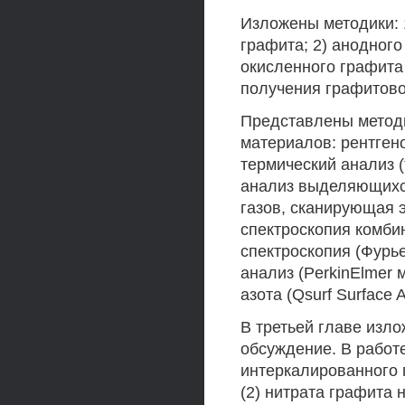
Изложены методики: 
графита; 2) анодног
окисленного графита 
получения графитово
Представлены метод
материалов: рентген
термический анализ 
анализ выделяющихся
газов, сканирующая э
спектроскопия комбин
спектроскопия (Фурье
анализ (PerkinElmer 
азота (Qsurf Surface 
В третьей главе изл
обсуждение. В работ
интеркалированного г
(2) нитрата графита 