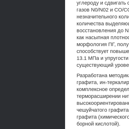
углероду и сдвигать
газов N0/N02 и СО/С
незначительного кол
количества выделяющ
восстановления до N
как насыпная плотно
морфология ПГ, полу
способствует повыше
13.1 МПа и упругости
существующий урове
Разработана методика
графита, ин-теркали
комплексное опреде
терморасширении нитра
высокоориентированн
чешуйчатого графита
графита (химическог
борной кислотой).