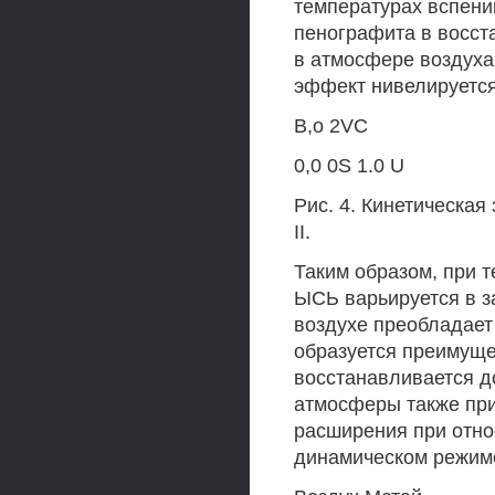
температурах вспени
пенографита в восст
в атмосфере воздуха,
эффект нивелируется
В,о 2VC
0,0 0S 1.0 U
Рис. 4. Кинетическая
II.
Таким образом, при 
ЫСЬ варьируется в з
воздухе преобладает 
образуется преимуще
восстанавливается д
атмосферы также прив
расширения при относ
динамическом режим