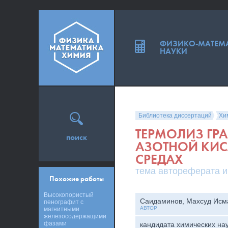
ФИЗИКО-МАТЕМ
НАУКИ
Библиотека диссертаций
Хи
ТЕРМОЛИЗ ГР
поиск
АЗОТНОЙ КИС
СРЕДАХ
тема автореферата и
Похожие работы
Высокопористый
Саидаминов, Махсуд Исм
пенографит с
АВТОР
магнитными
железосодержащими
фазами
кандидата химических на