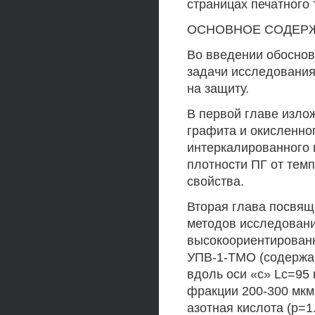
страницах печатного 
ОСНОВНОЕ СОДЕР
Во введении обоснов
задачи исследования
на защиту.
В первой главе изло
графита и окисленно
интеркалированного 
плотности ПГ от тем
свойства.
Вторая глава посвящ
методов исследован
высокоориентированн
УПВ-1-ТМО (содержан
вдоль оси «с» Lc=95
фракции 200-300 мкм 
азотная кислота (р=1