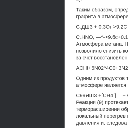
Таким образом, опр
графита в атмосфере
С„ДШ3 + 0.3Ог >9.2С 
C„HNO, —^->9.бс+0.1с
Атмосфера метана. Н
позволило снизить ко
за счет восстановле
ACHt+6N02^4C0+3N2+
Одним из продуктов 
атмосфере является 
С99ЯШ3 +[СН4 ] —+ O
Реакция (9) протекае
терморасширении обр
локальный перегрев 
давления и, следоват