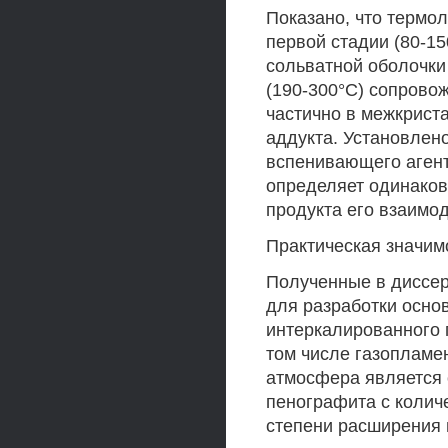
Показано, что термол
первой стадии (80-15
сольватной оболочки
(190-300°С) сопрово
частично в межкрист
аддукта. Установлено
вспенивающего агента
определяет одинаков
продукта его взаимо
Практическая значим
Полученные в диссер
для разработки осно
интеркалированного 
том числе газопламе
атмосфера является 
пенографита с колич
степени расширения 