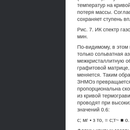
температур на криво
потеря массы. Соглас
сохраняет ступень вп
Рис. 7. ИК спектр га
мин.
По-видимому, в этом
только сольватная аз
межкристаллитную об
графитовой матрице, 
меняется. Таким обра
ЗНМОз превращается
пропорциональна ско
из кривой термограви
проводят при высоких
значений 0.6:
с; мг • з то, = с;т~ ■ о