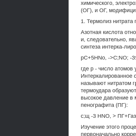
химического, электр
(ОГ), и ОГ, модифиц
1. Термолиз нитрата
Азотная кислота отн
и, следовательно, я
синтеза интерка-лир
pC+5HNo, ->C;NO; -
где р - число атомов
Интеркалированное с
называют нитратом г
термоудара образуют
высокое давление в 
пенографита (ПГ):
с;щ -3 HNO, > ПГ+Газ
Изучение этого проц
первоначально корре