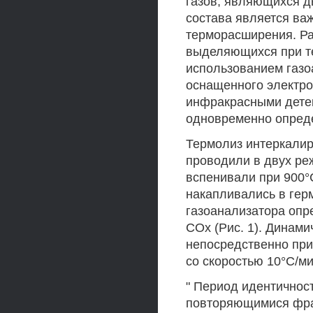
газов, являющихся 
состава является ва
терморасширения. Ра
выделяющихся при те
использованием газо
оснащенного электро
инфракрасными детек
одновременно опреде
Термолиз интеркалир
проводили в двух ре
вспенивали при 900°
накапливались в гер
газоанализатора опр
СОх (Рис. 1). Динам
непосредственно при
со скоростью 10°С/ми
" Период идентичнос
повторяющимися фраг