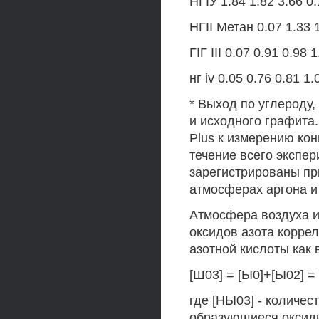
НГІУ 1.84 1.82 3.66 0.
НГІІ Метан 0.07 1.33 
ГІГ III 0.07 0.91 0.98 
нг iv 0.05 0.76 0.81 1.
* Выход по углероду
и исходного графита.
Plus к измерению кон
течение всего экспе
зарегистрированы пр
атмосферах аргона и 
Атмосфера воздуха 
оксидов азота корре
азотной кислоты как 
[Ш03] = [Ы0]+[Ы02] = 
где [НЫ03] - количе
образующиеся оксиды