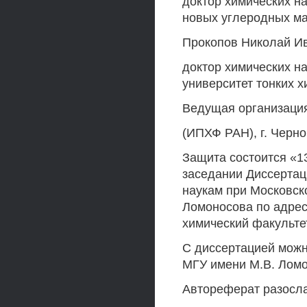
доктор химических на
новых углеродных м
Прокопов Николай И
доктор химических н
университет тонких 
Ведущая организация
(ИПХФ РАН), г. Черн
Защита состоится «13
заседании Диссертац
наукам при Московск
Ломоносова по адресу:
химический факультет
С диссертацией можн
МГУ имени М.В. Ломо
Автореферат разосла