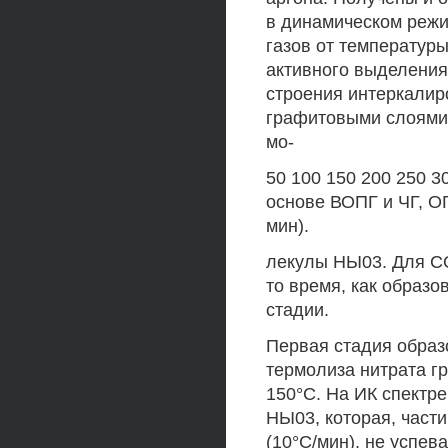
в динамическом реж
газов от температуры
активного выделения 
строения интеркалир
графитовыми слоями 
мо-
50 100 150 200 250 30
основе ВОПГ и ЧГ, ОГ
мин).
лекулы НЫ03. Для СО
то время, как образо
стадии.
Первая стадия образ
термолиза нитрата г
150°С. На ИК спектр
НЫ03, которая, части
(10°С/мин), не успева