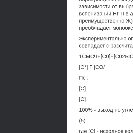
зависимости от выбр
вспенивании НГ II в
преимущественно Ж)2
преобладает моноокси
Экспериментально оп
совпадает с рассчит
1СМСЧ+[С0]+[С02ЫС*
[С*] Г [СО/
Пс :
[С]
[С]
100% - выход по угл
(5)
где [С] - исходное ко