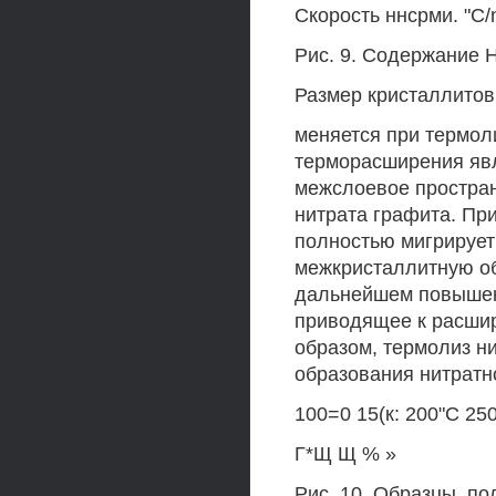
Скорость ннсрми. "C/n
Рис. 9. Содержание H
Размер кристаллитов
меняется при термоли
терморасширения явл
межслоевое простран
нитрата графита. Пр
полностью мигрирует
межкристаллитную об
дальнейшем повышен
приводящее к расшир
образом, термолиз н
образования нитратно
100=0 15(к: 200"С 25
Г*Щ Щ % »
Рис. 10. Образцы, п