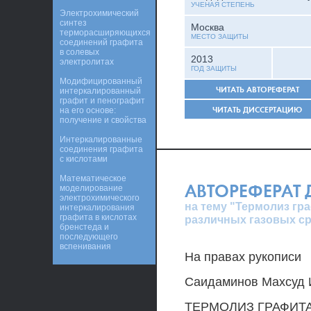
УЧЕНАЯ СТЕПЕНЬ
Электрохимический
синтез
Москва
терморасширяющихся
МЕСТО ЗАЩИТЫ
соединений графита
в солевых
2013
электролитах
ГОД ЗАЩИТЫ
Модифицированный
ЧИТАТЬ АВТОРЕФЕРАТ
интеркалированный
графит и пенографит
ЧИТАТЬ ДИССЕРТАЦИЮ
на его основе:
получение и свойства
Интеркалированные
соединения графита
с кислотами
Математическое
АВТОРЕФЕРАТ
моделирование
электрохимического
на тему "Термолиз гр
интеркалирования
графита в кислотах
различных газовых с
бренстеда и
последующего
вспенивания
На правах рукописи
Саидаминов Махсуд 
ТЕРМОЛИЗ ГРАФИТ