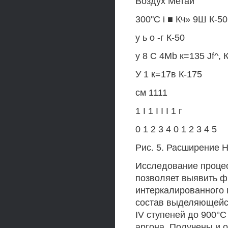
Воздух Метай
300"С і ■ Кч» 9Ш К-50
у ь о -г К-50
у 8 С 4Mb к=135 Jf^, 
У 1 к=17в К-175
см 1111
1 I 1 I I I 1 г
0 1 2 3 4 0 1 2 3 4 5
Рис. 5. Расширение Н
Исследование проце
позволяет выявить ф
интеркалированного 
состав выделяющейся г
IV ступеней до 900°С
аргона. Получены и 