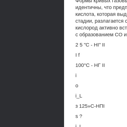
Формы кривых газовы
идентичны, что пред
кислота, которая выд
стадии, разлагается
кислород активно вс
с образованием СО и
2 5 "С - НІ" II
І f
100°С - НГ II
і
о
і_L
з 125»С-НПІ
s ?
і_L