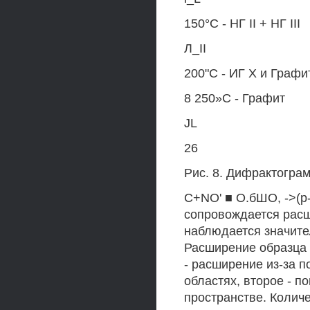
150°С - НГ II + НГ III
Л_II
200"С - ИГ X и Графи
8 250»С - Графит
JL
26
Рис. 8. Дифрактогра
C+NO' ■ О.бШО, ->(р
сопровождается расши
наблюдается значите
Расширение образца 
- расширение из-за 
областях, второе - 
пространстве. Колич