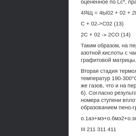
оцененное по Lc*, пр
4ЯЩ = 4Ы02 + 02 + 2
С + 02->С02 (13)
2С + 02 -» 2СО (14)
Таким образом, на п
азотной кислоты с ч
графитовой матрицы
Вторая стадия термол
температур 190-300°
же газов, что и на пе
6). Согласно результ
номера ступени впло
образованием пено-г
о.1аэ+мэ+о.бмэ2+о.зя
III 211 311 411