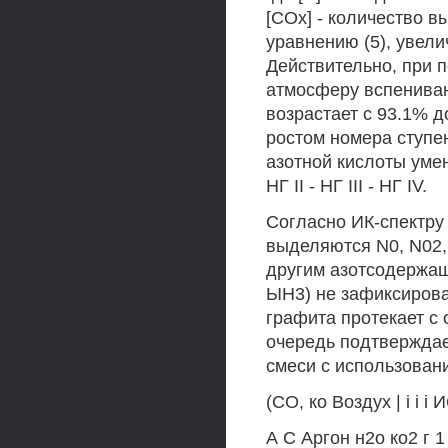
[СОх] - количество 
уравнению (5), увели
Действительно, при 
атмосферу вспениван
возрастает с 93.1% до
ростом номера ступе
азотной кислоты уме
НГ II - НГ III - НГ IV.
Согласно ИК-спектру
выделяются N0, N02,
другим азотсодержащ
ЫН3) не зафиксирова
графита протекает с 
очередь подтверждае
смеси с использован
(СО, ко Воздух | і і і ИО
А С Аргон н2о ко2 г 1 