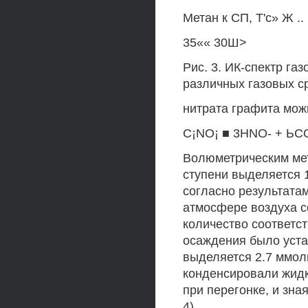
Метан к СП, Т'с» Ж .. .
35«« 30Ш>
Рис. 3. ИК-спектр га
различных газовых с
нитрата графита мож
C¡NO¡ ■ 3HNO- + ЬСО 
Волюметрическим мет
ступени выделяется 1
согласно результата
атмосфере воздуха с
количество соответст
осаждения было уста
выделяется 2.7 ммоль
конденсировали жидк
при перегонке, и зна
4).