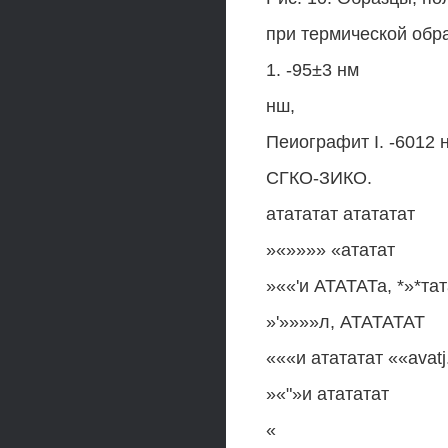
при термической обра
1. -95±3 нм
нш,
Пеиографит I. -6012 
СГКО-ЗИКО.
атататат атататат
»«»»»» «ататат
»««'и АТАТАТа, *»*та
»'»»»»л, АТАТАТАТ
«««и атататат ««avatj
»«"»и атататат
«