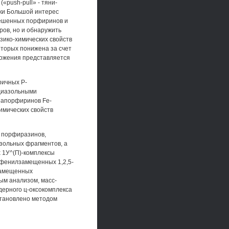
push-pull» - тяни-
ики Большой интерес
мешенных порфиринов и
ров, но и обнаружить
зико-химических свойств
оторых понижена за счет
ложения представляется
ричных Р-
диазольными
азапорфиринов Fe-
имических свойств
 порфиразинов,
зольных фрагментов, а
 1У^(П)-комплексы
фенилзамещенных 1,2,5-
азамещенных
м анализом, масс-
дерного ц-оксокомплекса
установлено методом