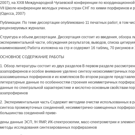
2007), на XXIII Международной Чугаевской конференции по координационной 
VII Школе-конференции молодых ученых стран СНГ по химии порфиринов и 
(Одесса, 2007)
Публикации. По теме диссертации опубликовано 11 печатных работ, в том чис
рецензируемых журналах.
Структура и объем диссертации. Диссертация состоит из введения, обзора л
экспериментальной части, обсуждения результатов, выводов, списка цитиру
наименования) Работа изложена на стр и содержит 16 таблиц, 70 рисунков и
ОСНОВНОЕ СОДЕРЖАНИЕ РАБОТЫ
1. Обзор литературы состоит из двух разделов В первом разделе рассмотре
азапорфиринов и особое внимание уделено синтезу низкосимметричных порф
азазамешенных порфиринов и их комплексов Во втором разделе представле
литературные данные по особенностям строения несимметричных порфира
данные по спектральной характеристике и кислотно-основным свойствам по
азапрофиринов
2. Экспериментальная часть Содержит методики очистки использованных в р
синтеза промежуточных соединений, несимметрично-замещенных порфирази
большинства соединений приве-
дены данные ЭСП, !Н ЯМР, ИК-спектроскопии, масс-спектрометрии и элемен
методы исследования синтезированных порфиразинов