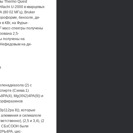
мы Thermo Quest
tachi U-2000 в кварцевых
 (80 02 МГц), Bruker
ороформе, бензоле, ди-
в КВг, на Фурье-
F масс-спектры получены
зована 2,5-
ры получены на
 Нефедовым на ди-
в
еленадиазола (2) с
спирте (Схема.1)
8РА(4), Mg(XN2)4PA(9)) и
порфиразинов
3р112ра 8)), которые
 алюминия и силикагеле
тственно), (2,5 и 3,4), (2
8) с СБзСООН были
2РЬ4РА, цис-