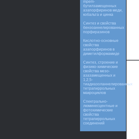
mpem-
бутилзамещенных
азапорфиринов меди,
кобальта и цинка
Синтез и свойства
бензоаннелированных
порфиразинов
Кислотно-основные
свойства
азапорфиринов в
диметилформамиде
Синтез, строение и
физико-химические
свойства мезо-
азазамещенных и
1,2,5-
тиадиазоланнелированных
тетрапиррольных
макроциклов
Спектрально-
люминесцентные и
фотохимические
свойства
тетрапиррольных
соединений