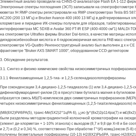
Элементный анализ проводили на CHNS-O анализаторе Flash ЕА 1-112 фир
Электронные спектры поглощения (ЭСП) записывали на спектрофотометре Hi
кюветах !Н ЯМР спектры регистрировали на ЯМР спектрометрах Tesla BS 587А
АС200 (200 13 МГц) и Brucker Avance-400 (400 13 МГц) в дейтерированных хл
хлорметане и пиридине ИК-спекгры получали для образцов, таблетированных 
интерферометрах МС 5DXB и Avatar 360 FT-IR ESP (400-4000 см"1) MALDI-TO
на спектрометре Ultraflex фирмы Brucker Dal-tonics, в качестве матрицы испол
дигидроксибензойная кислота и 4-гидроксикоричная кислота FAB масс-спект
спектрометре VG-Quattro Ренгеноструктурный анализ был выполнен д х н СЕ
фрактометре "Bruker AXS SMART 1000", оборудованном CCD-детектором
3. Обсуждение результатов.
3.1. Синтез и физико-химические свойства низкосимметричных порфиразино
3.1.1 Фенилзамещенные 1,2,5-тиа- и 1,2,5-селенадиазолопорфиразины
При соконденсации 3,4-дициано-1,2,5-тиадиазола (1) или 3,4-дициано-1,2,5-с
дифенилфумародинит-рилом (3) в присутствии бутилата магния в бутиловом 
образуется смесь М§(П)-комплексов двух симметричных порфиразинов (М£РЬ
четырех низкосимметричных фенилзамещенных (1,2,5-тиа/селенадиазоло) 
(М8(8Х2)РИ6РА(5), транс-Мё(5Х2)2^1цРА 6), ¡¿ис-]у^(8х2)2р114ра(7) и м£(8х2)
были разделены методом градиентной колоночной хроматографии на оксиде
(элюент ди-хлорметан + 1-10% этанола) с выходом (8,7 и 9,8 где Х=8 и Бе соотве
и 2,7) и (0,2 и 0,34) %, соответственно При обработке Г^(И)-комщ1ексов (5-
получены безметальные порфиразины (10-13) Н2(8Х2)РЬбРА, транс-Н2(8Х2)