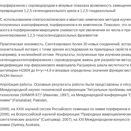
порфиразинов с сероводородом и впервые показана возможность замещения
превращения 1,2,5-селенодиазольного цикла в 1,2,5-тиадиазольный
С использованием спектроскопических и квантово-химических методов изуче
полученных азапорфиринов, порфиразинов и их комплексов. Показано, что о
азота в порфириновом макроцикле снижается при увеличении их числа и пр
аннелировании 1,2,5-тиа(селена)диазольных фрагментов
Практическая значимость. Синтезировано более 30 новых соединений, кото
значительный интерес с точки зрения исследования их прикладных свойств 
например, в нелинейной оптике. Результаты, полученные при изучении реакци
селенадиазолопорфиразинов с сероводородом, важны для разработки мето
модификации пор-фиразинового макроцикла Расширена шкала кислотности 
антипирин-Н2804 до Н<у=+4,9 и впервые определены значения функции кис
АсОН-бензол
Апробация работы. Основные результаты работы были представлены и обсу
Международной научно-технической конференции "Актуальные проблемы хи
технологии (ХИМИЯ-97)" (Иваново, 1997), на Международной конференции 
химии" (Faisalabad, Pakistan,
2006), на XXIX научной сессии Российского семинара по химии порфиринов и 
2006), на Всероссийской научной конференции "Природные макроциклически
синтетические аналоги" (Сыктывкар, 2007), на XXI Международном конгрессе
химии (Sydney, Australia,