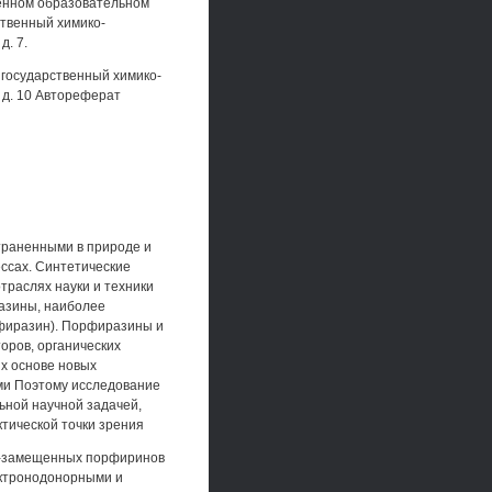
венном образовательном
твенный химико-
д. 7.
государственный химико-
, д. 10 Автореферат
траненными в природе и
ссах. Синтетические
раслях науки и техники
азины, наиболее
фиразин). Порфиразины и
оров, органических
х основе новых
ми Поэтому исследование
ьной научной задачей,
ктической точки зрения
но-замещенных порфиринов
ектронодонорными и