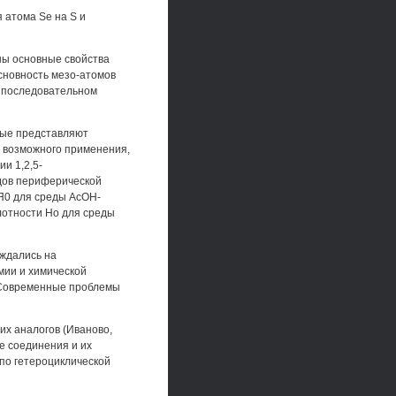
 атома Se на S и
ны основные свойства
сновность мезо-атомов
и последовательном
рые представляют
и возможного применения,
и 1,2,5-
дов периферической
Я0 для среды АсОН-
лотности Но для среды
ждались на
мии и химической
"Современные проблемы
их аналогов (Иваново,
е соединения и их
 по гетероциклической