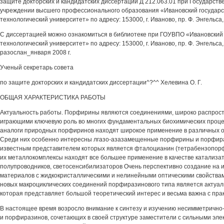
защите докторских и кандидатских диссертаций Д 212.063.01 при Государст
учреждении высшего профессионального образования «Ивановский государс
технологический университет» по адресу: 153000, г. Иваново, пр. Ф. Энгельса, 
С диссертацией можно ознакомиться в библиотеке при ГОУВПО «Ивановский 
технологический университет» по адресу: 153000, г. Иваново, пр. Ф. Энгельса
разослан_января 2008 г.
Ученый секретарь совета
по защите докторских и кандидатских диссертации^?^^ Хелевина О. Г.
ОБЩАЯ ХАРАКТЕРИСТИКА РАБОТЫ
Актуальность работы. Порфирины являются соединениями, широко распрос
играющими ключевую роль во многих фундаментальных биохимических проце
аналоги природных порфиринов находят широкое применение в различных от
Среди них особенно интересны лгазо-азазамещенные порфирины и порфир
известным представителем которых является фталоцианин (тетрабензопор
их металлокомплексы находят все большее применение в качестве катализат
полупроводников, светосенсибилизаторов Очень перспективно создание на и
материалов с жидкокристаллическими и нелинейными оптическими свойства
новых макроциклических соединений порфиразинового типа является актуал
которая представляет большой теоретический интерес и весьма важна с пра
В настоящее время возросло внимание к синтезу и изучению несимметрич
и порфиразинов, сочетающих в своей структуре заместители с сильными эл