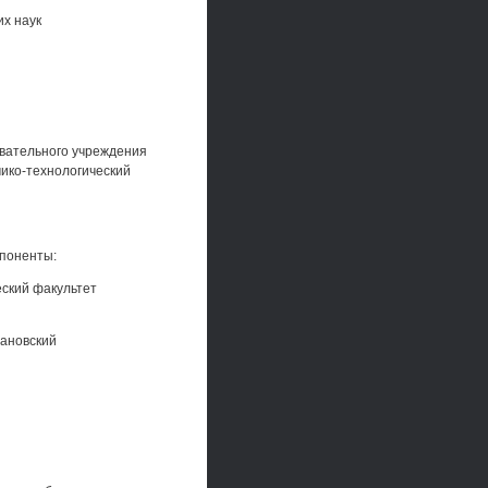
их наук
овательного учреждения
ико-технологический
ппоненты:
еский факультет
вановский