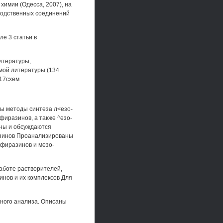
химии (Одесса, 2007), на
родственных соединений
ле 3 статьи в
итературы,
емой литературы (134
 17схем
ны методы синтеза л<езо-
иразинов, а также ^езо-
ны и обсуждаются
зинов Проанализированы
рфиразинов и мезо-
аботе растворителей,
нов и их комплексов Для
тного анализа. Описаны