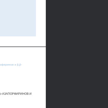
рфиринов и β,β-
о-АЗАПОРФИРИНОВ И