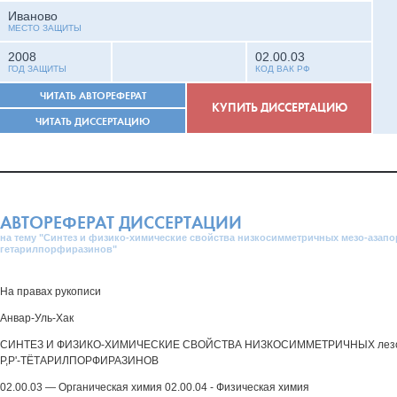
Иваново
МЕСТО ЗАЩИТЫ
2008
02.00.03
ГОД ЗАЩИТЫ
КОД ВАК РФ
ЧИТАТЬ АВТОРЕФЕРАТ
КУПИТЬ ДИССЕРТАЦИЮ
ЧИТАТЬ ДИССЕРТАЦИЮ
АВТОРЕФЕРАТ ДИССЕРТАЦИИ
на тему "Синтез и физико-химические свойства низкосимметричных мезо-азапо
гетарилпорфиразинов"
На правах рукописи
Анвар-Уль-Хак
СИНТЕЗ И ФИЗИКО-ХИМИЧЕСКИЕ СВОЙСТВА НИЗКОСИММЕТРИЧНЫХ лез
Р,Р'-ТЁТАРИЛПОРФИРАЗИНОВ
02.00.03 — Органическая химия 02.00.04 - Физическая химия