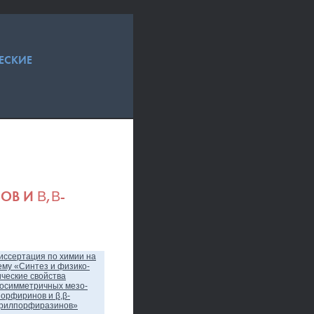
ЕСКИЕ
В И Β,Β-