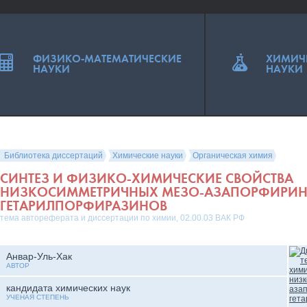
ФИЗИКО-МАТЕМАТИЧЕСКИЕ
ХИМИЧ
НАУКИ
НАУКИ
Библиотека диссертаций
Химические науки
Органическая химия
СИНТЕЗ И ФИЗИКО-ХИМИЧЕСКИЕ СВОЙСТВА
НИЗКОСИММЕТРИЧНЫХ МЕЗО-АЗАПОРФИРИНО
ГЕТАРИЛПОРФИРАЗИНОВ
тема автореферата и диссертации по химии, 02.00.03 ВАК РФ
Анвар-Уль-Хак
АВТОР
кандидата химических наук
УЧЕНАЯ СТЕПЕНЬ