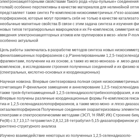
электроноакцепторными свойствами Такого рода «пуш-пульные» соединения («
толкай) особенно перспективны в качестве материалов для нелинейной опт
представляет также синтез Fe-комплексов низкосимметричных л*езо-азаза
порфиразинов, которые могут проявить себя не только в качестве катализато
необычные магнитные свойства В связи с этим задача синтеза и изучения фи
новых типов тетрапиррольных макроциклов и их Fe-комплексов, симметрия к
введения электроноакцепторных атомов или группировок в мезо- и/или Р-по
особенно актуальной
Цель работы заключалась в разработке методов синтеза новых низкосиммет
фенилзамешенных порфиразинов с р,Р'аннелированными 1,2,5-тиа(селена)
фрагментами, получении на их основе, а также из мезо-моноаза- и .мезо-ди
комплексов , в исследовании строения полученных соединений и их физико-х
(спектральных, кислотно-основных и координационных)
Научная новизна. Впервые синтезирована полная серия низкосимметричных
сочетающих Р-фенильное замещение и аннелирование 1,2,5-тиа(селена)диа
также тре/и-бутилзамещенный 1,2,5-селенадиазолотрибензопорфразия, и их
Впервые получены различные координационные формы Fe-комплексов гекса
тиа-и 1,2,5-селенадиазолопорфиразинов, а также мезо-моно- и лгезо-диаз
октаалкилпорфиринов Полученные соединения охарактеризованы элементны
спектрами и спектроскопическими методами (ЭСП, 'Н ЯМР, ИК) Строение бия
Fe(III) с 3,7,13,17-тетраметил-2,8,12,18-тетрабутил-5,15-диазапорфирином 
рентгено-структурного анализа
Изучено взаимодействие некоторых из полученных 1,2,5-селенадиазоло-