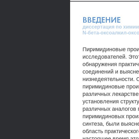
ВВЕДЕНИЕ
диссертация по химии,
N-бета-оксоалкил-ок
Пиримидиновые прои
исследователей. Это
обнаружения практи
соединений и выясне
низнедеятельности. 
пиримидиновые прои
различных лекарстве
установления структ
различных аналогов 
пиримидиновых прои
синтеза, были выясн
область практическо
настоящее время это