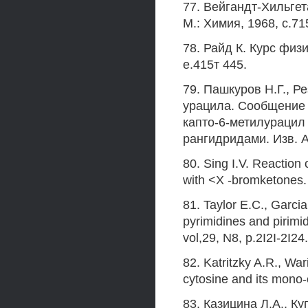
77. Вейгандт-Хильгет
М.: Химия, 1968, с.71
78. Райд К. Курс физи
е.415т 445.
79. Пашкуров Н.Г., Р
урацила. Сообщение 
капто-6-метилурацил
рангидридами. Изв. А
80. Sing I.V. Reaction 
with <X -bromketones. 
81. Taylor E.C., Garcia
pyrimidines and pirimid
vol,29, N8, p.2I2I-2I24.
82. Katritzky A.R., War
cytosine and its mono-
83. Казицина Л.А., К