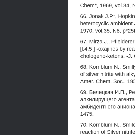
Chem*, 1969, vol.34, 
66. Jonak J.P*, Hopkins
heterocyclic ambident 
1970, vol.35, N8, p*25
67. Mirza J., Pfleidere
[l,4,5 ] -oxajines by r
«hologeno-ketons. -J.
68. Kornblum N., Smill
of silver nitrite with a
Amer. Chem. Soc., 195
69. Белецкая И.П., 
алкилирущего агента
амбидентного аниона.
1475.
70. Kornblum N., Smile
reaction of Silver nitrit