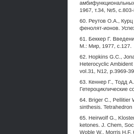
амбифункциональных
1967, т.34, №5, с.803-
60. Реутов О.А., Кур
фенолят-ионов. Успех
61. Беккер Г. Введен
М.: Мир, 1977, с.127.
62. Hopkins G.C., Jonak
Heterocyclic Ambident 
vol.31, N12, p.3969-3
63. Кеннер Г., Тодд А
Гетероциклические сое
64. Briger С., Pellitie
sinthesis. Tetrahedron
65. Heirwolf G., Kloster
ketones. J. Chem, So
Woble W., Morris H.F. 0