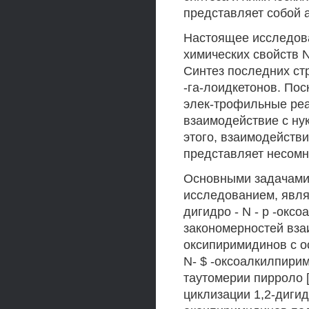
представляет собой а
Настоящее исследова
химических свойств 
Синтез последних ст
-га-лоидкетонов. По
элек-трофильные реа
взаимодействие с ну
этого, взаимодейств
представляет несомн
Основными задачами
исследованием, являл
дигидро - N - р -окс
закономерностей вза
оксипиримидинов с о
N- $ -оксоалкилпири
таутомерии пирроло 
циклизации 1,2-дигид