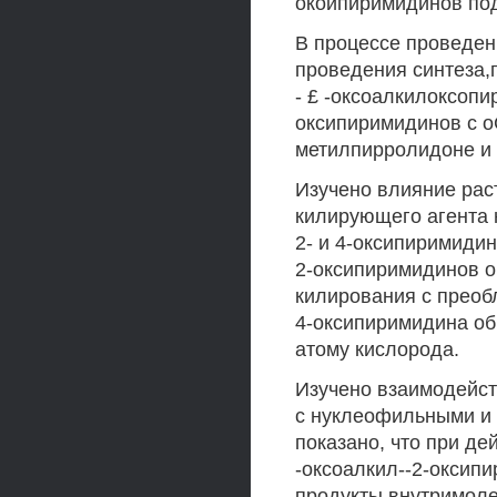
окоипиримидинов по
В процессе проведен
проведения синтеза,
- £ -оксоалкилоксоп
оксипиримидинов с о
метилпирролидоне и 
Изучено влияние раст
килирующего агента 
2- и 4-оксипиримидин
2-оксипиримидинов об
килирования с преоб
4-оксипиримидина обр
атому кислорода.
Изучено взаимодейст
с нуклеофильными и
показано, что при де
-оксоалкил--2-оксип
продукты внутримолек