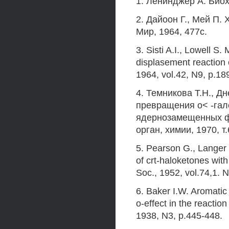
1. Ленинджер А. Биохи
2. Дайоон Г., Мей П.
Мир, 1964, 477с.
3. Sisti A.I., Lowell S
displasement reaction
1964, vol.42, N9, p.18
4. Темникова Т.Н., Д
превращения о< -гал
ядернозамещенных ф
орган, химии, 1970, т.
5. Pearson G., Langer 
of crt-haloketones wit
Soc., 1952, vol.74,1. 
6. Baker I.W. Aromatic 
o-effect in the reactio
1938, N3, p.445-448.