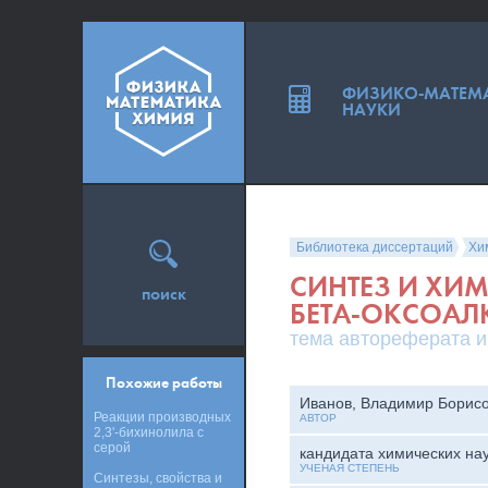
ФИЗИКО-МАТЕМ
НАУКИ
Библиотека диссертаций
Хи
СИНТЕЗ И ХИ
поиск
БЕТА-ОКСОА
тема автореферата и
Похожие работы
Иванов, Владимир Борис
Реакции производных
АВТОР
2,3'-бихинолила с
серой
кандидата химических на
УЧЕНАЯ СТЕПЕНЬ
Синтезы, свойства и