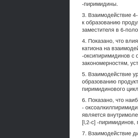
-пиримидины.
3. Взаимодействие 4
к образованию продук
заместителя в 6-пол
4. Показано, что вли
катиона на взаимоде
-оксипиримидинов с 
закономерностям, ус
5. Взаимодействие у
образованию продукт
пиримидинового цикл
6. Показано, что наи
- оксоалкилпиримиди
является внутримоле
[l,2-c] -пиримидинов
7. Взаимодействие ди