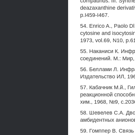
compaunds. III. Synthe
deazaxanthine derivati
p.I459-I467.
54. Enrico A., Paolo D
cytosine and isocytosi
1973, vol.69, N10, p.6
55. Наканиси К. Инф
соединений. М.: Мир, 
56. Беллами Л. Инфр
Издательство ИЛ, 196
57. Кабачник М.й., Г
реакционной способн
хим., 1968, №9, с.203
58. Шевелев С.А. Дв
амбидентных анионов.
59. Гомппер В. Связ