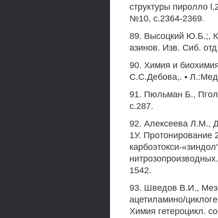
структуры пиролло l,
№10, с.2364-2369.
89. Высоцкий Ю.Б.;, 
азинов. Изв. Сиб. отд
90. Химия и биохимия
С.С.Дебова,. • Л.:Мед
91. Пюльман Б., Пгол
с.287.
92. Алексеева Л.М., 
1У. Протонирование 2-
карбоэтокси-«зиндол"
нитрозопроизводных. 
1542.
93. Шведов В.И., Мез
ацетиламино/циклоге
Химия гетероцикл. со