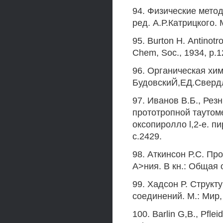
94. Физические мето
ред. А.Р.Катрицкого. 
95. Burton Н. Antinotro
Chem, Soc., 1934, p.1
96. Органическая хими
БудовскиЙ,ЕД.Свердло
97. Иванов В.Б., Рез
прототропной таутом
оксопиролло l,2-е. п
с.2429.
98. Аткинсон Р.С. П
А>ния. В кн.: Общая 
99. Хадсон Р. Струк
соединений. М.: Мир, 
100. Barlin G,В., Pflei