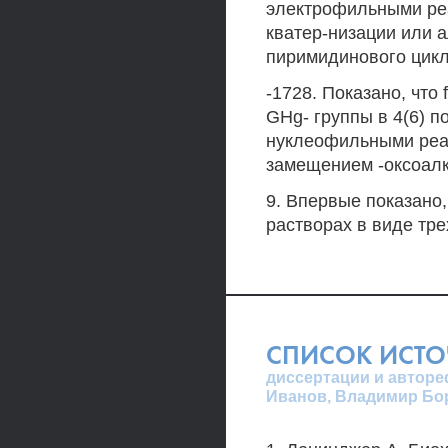
электрофильными реа
кватер-низации или 
пиримидинового цикл
-1728. Показано, чт
GHg- группы в 4(6) 
нуклеофильными реаг
замещением -оксоалк
9. Впервые показано,
растворах в виде тр
СПИСОК ИСТ
диссертации и авторе
Иванов, Владимир Бо