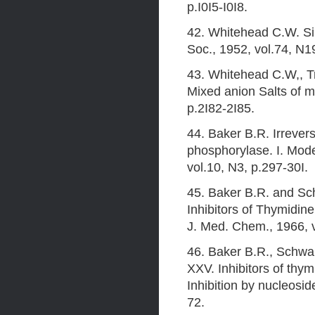
p.I0I5-I0I8.
42. Whitehead C.W. Sin
Soc., 1952, vol.74, N1
43. Whitehead C.W,, Tra
Mixed anion Salts of m
p.2I82-2I85.
44. Baker B.R. Irrevers
phosphorylase. I. Mode
vol.10, N3, p.297-30I.
45. Baker B.R. and Sc
Inhibitors of Thymidine 
J. Med. Chem., 1966, v
46. Baker B.R., Schwan
XXV. Inhibitors of thy
Inhibition by nucleosid
72.