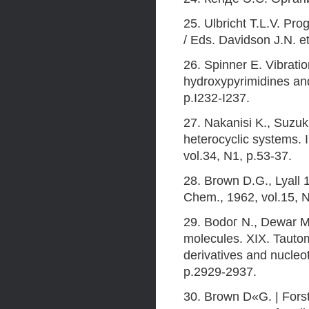
25. Ulbricht T.L.V. Pro
/ Eds. Davidson J.N. et
26. Spinner E. Vibratio
hydroxypyrimidines and
p.I232-I237.
27. Nakanisi K., Suzuki
heterocyclic systems. I
vol.34, N1, p.53-37.
28. Brown D.G., Lyall 1
Chem., 1962, vol.15, 
29. Bodoг N., Dewar M.
molecules. XIX. Tauto
derivatives and nucleo
p.2929-2937.
30. Brown D«G. | Forst