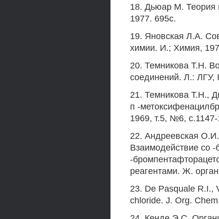
18. Дьюар M. Теория
1977. 695с.
19. Яновская Л.А. С
химии. И.; Химия, 197
20. Темникова Т.Н. В
соединений. Л.: ЛГУ, 
21. Темникова Т.Н., 
п -метоксифенацилбр
1969, т.5, №6, с.1147-
22. Андреевская О.И.
Взаимодействие со -
-бромпентафторацет
реагентами. Ж. орган,
23. De Pasquale R.I., 
chloride. J. Org. Chem
24. Кенде Э.С. Органи