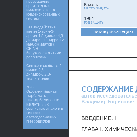
превращения
Казань
производных
МЕСТО ЗАЩИТЫ
имидазола и его
конденсированных
1984
систем
ГОД ЗАЩИТЫ
Взаимодействие
метил 1-арил-3-
ЧИТАТЬ ДИССЕРТАЦИЮ
ароил-4,5-диоксо-4,5-
дигидро-1H-пиррол-2-
карбоксилатов с
CH,NH-
бинуклеофильными
реагентами
Синтез и свойства 5-
имино-2,5-
дигидро-1,2,3-
тиадиазолов
СОДЕРЖАНИЕ 
N-(3-
Оксоалкил)амиды,
автор исследовательс
-карбаматы,
-тиокарбаминовые
Владимир Борисович
кислоты и их
сернистые аналоги в
синтезе
азотсодержащих
ВВЕДЕНИЕ. I
гетероциклов
ГЛАВА I. ХИМИЧЕСК