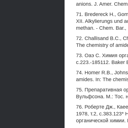
anions. J. Amer. Chem.
71. Bredereck H., Gom
XII. Alkylierungs und 
methan. - Chem. Bar., 
72. Challisand B.C., Ch
The chemistry of amide
73. Оаэ С. Химия орг
с.223.-185112. Baker B
74. Homer R.B., Johns
amides. In: The chemis
75. Препаративная ор
Вульфсона. М.: Тос. на
76. Роберте Дж., Кае
1978, т.2, с.383.123
органической химии. М