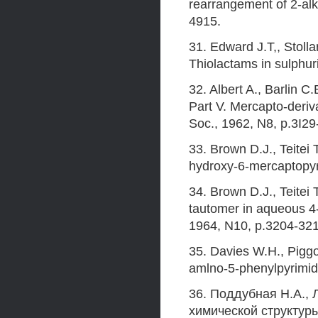
rearrangement of 2-alk
4915.
31. Edward J.T,, Stoll
Thiolactams in sulphur
32. Albert A., Barlin C
Part V. Mercapto-deriv
Soc., 1962, N8, p.3I29-
33. Brown D.J., Teitei 
hydroxy-6-mercaptopyr
34. Brown D.J., Teitei 
tautomer in aqueous 4
1964, N10, p.3204-321
35. Davies W.H., Piggot
amlno-5-phenylpyrimid
36. Поддубная H.A., 
химической структур