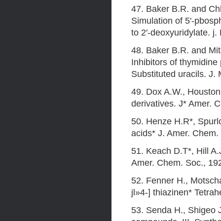
47. Baker B.R. and Chh
Simulation of 5'-pbosph
to 2'-deoxyuridylate. j
48. Baker B.R. and Mit
Inhibitors of thymidine
Substituted uracils. J
49. Dox A.W., Houston 
derivatives. J* Amer. 
50. Henze H.R*, Spurlo
acids* J. Amer. Chem. 
51. Keach D.T*, Hill A.
Amer. Chem. Soc., 192
52. Fenner H., Motschal
jl»4-] thiazinen* Tetra
53. Senda H., Shigeo J*