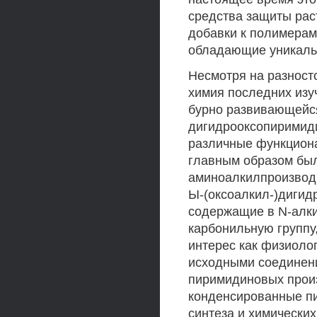
средства защиты рас
добавки к полимерам
обладающие уникаль
Несмотря на разност
химия последних изу
бурно развивающейся
дигидрооксопиримид
различные функцион
главным образом был
аминоалкилпроизводн
Ы-(оксоалкил-)дигид
содержащие в N-алк
карбонильную группу
интерес как физиоло
исходными соединен
пиримидиновых произ
конденсированные п
синтеза и химически