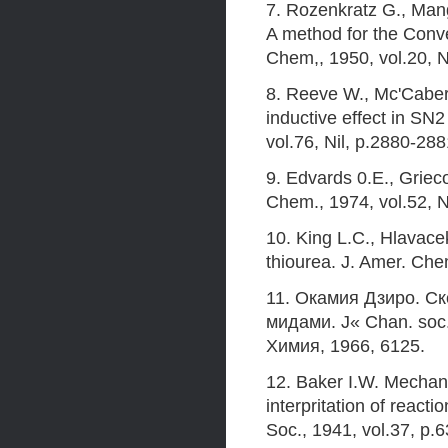
7. Rozenkratz G., Mange
A method for the Conver
Chem,, 1950, vol.20, 
8. Reeve W., Mc'Cabery
inductive effect in SN
vol.76, Nil, p.2880-288
9. Edvards 0.E., Griec
Chem., 1974, vol.52, 
10. King L.C., Hlavace
thiourea. J. Amer. Che
11. Окамия Дзиро. С
мидами. J« Chan. soc.
Химия, 1966, 6125.
12. Baker I.W. Mechani
interpritation of reacti
Soc., 1941, vol.37, p.