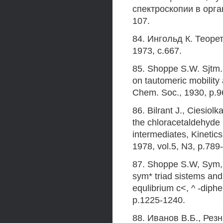
спектроскопии в орга
107.
84. Ингольд К. Теоре
1973, с.667.
85. Shoppe S.W. Sjtm. t
on tautomeric mobility 
Chem. Soc., 1930, p.9
86. Bilrant J., Ciesiol
the chloracetaldehyde 
intermediates, Kinetics
1978, vol.5, N3, p.789
87. Shoppe S.W, Sym, t
sym* triad sistems and 
equlibrium c<, ^ -diph
p.1225-1240.
88. Иванов В.Б., Рез