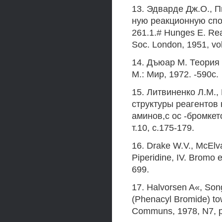
13. Эдварде Дж.О., 
ную реакционную спос
261.1.# Hunges Е. Reac
Soc. London, 1951, vol
14. Дъюар M. Теория
М.: Мир, 1972. -590с.
15. Литвиненко Л.М.,
структуры реагентов
аминов,с ос -бромкет
т.10, с.175-179.
16. Drake W.V., McElva
Piperidine, IV. Bromo 
699.
17. Halvorsen A«, Son
(Phenacyl Bromide) to
Communs, 1978, N7, p