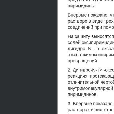
пиримидины.
Впервые показано, чт
растворе в виде тре
соединений при помо
На защиту выносятс
солей оксипиримидин
дигидро- N - jb -окс
-оксоалкилоксипирим
превращений.
2. Дигидро-N- f> -о
реакциях, протекающ
отличительной черто
внутримолекулярной ц
пиримидинов.
3. Впервые показано,
растворах в виде тр