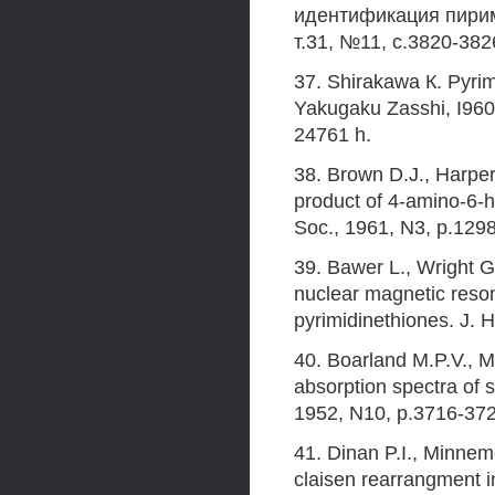
идентификация пирим
т.31, №11, с.3820-382
37. Shirakawa К. Pyrimi
Yakugaku Zasshi, I960,
24761 h.
38. Brown D.J., Harper 
product of 4-amino-6-
Soc., 1961, N3, p.129
39. Bawer L., Wright G.
nuclear magnetic reso
pyrimidinethiones. J. 
40. Boarland M.P.V., Mc
absorption spectra of 
1952, N10, p.3716-372
41. Dinan P.I., Minneme
claisen rearrangment i