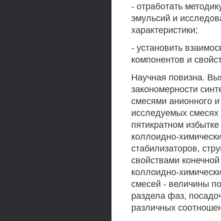
- отработать методи
эмульсий и исследов
характеристики;
- установить взаимо
компонентов и свойс
Научная повизна. В
закономерности синт
смесями анионного и 
исследуемых смесях 
пятикратном избытке
коллоидно-химическ
стабилизаторов, стр
свойствами конечной
коллоидно-химически
смесей - величины п
раздела фаз, посадо
различных соотношен