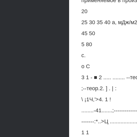
применяемое в произ
20
25 30 35 40 а, мДж/м
45 50
5 80
с.
о С
3 1 - ■ 2 ..... ........ --те
;--теор.2. ] . | :
\ ¡1Ч,'>4. 1 !
........-41.......;-------------
-------:*..>Ц ..................
1 1