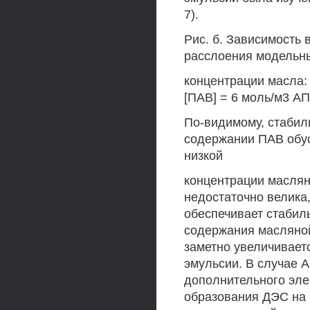
7).
Рис. б. Зависимость
расслоения модельны
концентрации масла: 
[ПАВ] = 6 моль/м3 А
По-видимому, стабил
содержании ПАВ обус
низкой
концентрации маслян
недостаточно велика,
обеспечивает стабил
содержания масляной
заметно увеличиваетс
эмульсии. В случае 
дополнительного элек
образования ДЭС на 