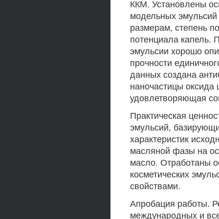
ККМ. Установлены ос
модельных эмульсий 
размерам, степень п
потенциала капель. 
эмульсии хорошо опи
прочности единичног
данных создана анти
наночастицы оксида 
удовлетворяющая со
Практическая ценнос
эмульсий, базирующи
характеристик исход
масляной фазы на ос
масло. Отработаны о
косметических эмул
свойствами.
Апробация работы. Р
международных и все