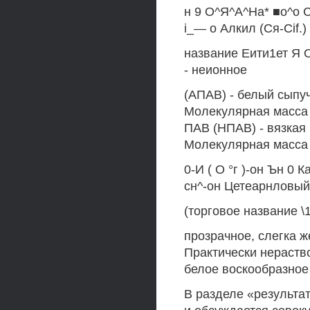
н 9 О^Я^А^На* ■о^о 
i_— о Алкил (Ся-Cif.
название Еити1ет Я О
- неионное
(АПАВ) - белый сыпу
Молекулярная масса М
ПАВ (НПАВ) - вязкая
Молекулярная масса М
0-И ( О °г )-он Ън 0
сн^-он Цетеарнловый
(торговое название \1
прозрачное, слегка ж
Практически нераство
белое воскообразное
В разделе «результа