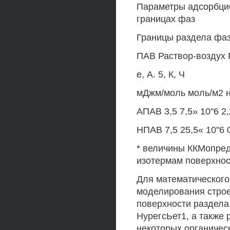
Параметры адсорбци
границах фаз
Границы раздела фаз
ПАВ Раствор-воздух 
е, А. 5, К, Ч
мДжм/моль моль/м2 н
АПАВ 3,5 7,5» 10"6 2,2
НПАВ 7,5 25,5« 10"6 0
* величины ККМопред
изотермам поверхнос
Для математическог
моделирования строе
поверхности раздела
НурегсЬет1, а также
некоторых органическ