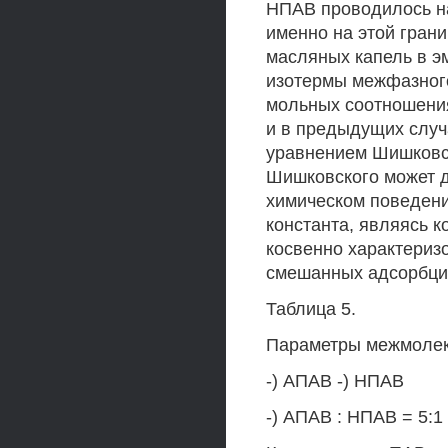
НПАВ проводилось на
именно на этой гран
масляных капель в э
изотермы межфазног
мольных соотношения
и в предыдущих случ
уравнением Шишковск
Шишковского может 
химическом поведени
константа, являясь 
косвенно характериз
смешанных адсорбцио
Таблица 5.
Параметры межмолек
-) АПАВ -) НПАВ
-) АПАВ : НПАВ = 5:1