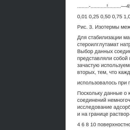
........-...........!.........—4!
0,01 0,25 0,50 0,75 1
Рис. 3. Изотермы ме
Для стабилизации м
стероилглутамат нат
Выбор данных соедин
представляли собой 
зачастую используемы
вторых, тем, что каж
использовалось при 
Поскольку данные о
соединений немного
исследование адсорбц
и на границе раство
4 6 8 10 поверхност