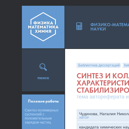
ФИЗИКО-МАТЕМ
НАУКИ
Библиотека диссертаций
Хи
СИНТЕЗ И КО
поиск
ХАРАКТЕРИСТ
СТАБИЛИЗИРО
тема автореферата и
Похожие работы
Синтез полимерных
Чудинова, Наталия Никол
суспензий с
АВТОР
положительным
зарядом частиц
кандидата химических на