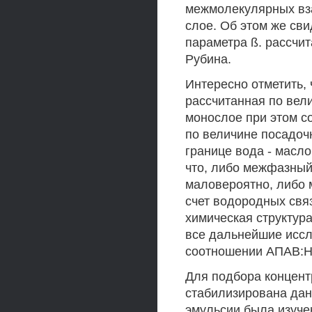
межмолекулярных вз
слое. Об этом же сви
параметра ß. рассчи
Рубина.
Интересно отметить,
рассчитанная по вел
монослое при этом со
по величине посадо
границе вода - масло
что, либо межфазный
маловероятно, либо 
счет водородных свя
химическая структур
все дальнейшие исс
соотношении АПАВ:Н
Для подбора концент
стабилизирована дан
эмульсии была изучен