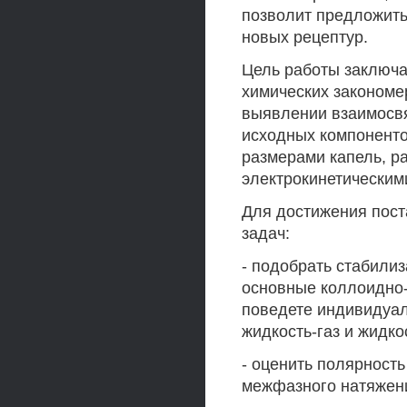
позволит предложить
новых рецептур.
Цель работы заключа
химических закономе
выявлении взаимосв
исходных компоненто
размерами капель, р
электрокинетическим
Для достижения пос
задач:
- подобрать стабили
основные коллоидно-
поведете индивидуал
жидкость-газ и жидко
- оценить полярност
межфазного натяжени