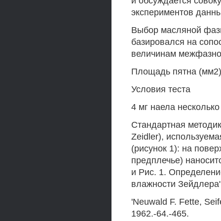
и обсуждается совок
экспериментов данны
Выбор масляной фаз
базировался на сопо
величинам межфазног
Площадь пятна (мм2)
Условия теста
4 мг наела нескольк
Стандартная методик
Zeidler), используе
(рисунок 1): на пове
предплечье) наносит
и Рис. 1. Определен
влажности Зейдлера
'Neuwald F. Fette, Seife
1962.-64.-465.