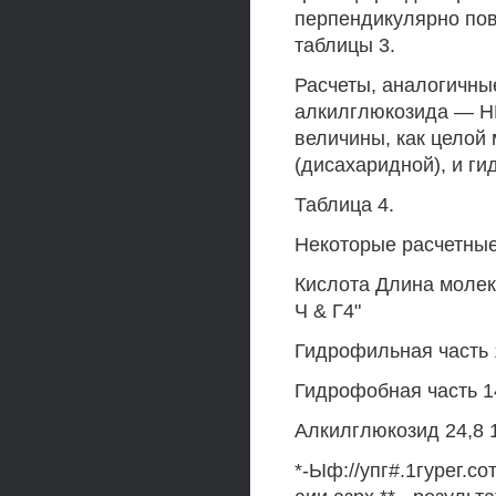
перпендикулярно пов
таблицы 3.
Расчеты, аналогичн
алкилглюкозида — Н
величины, как целой
(дисахаридной), и ги
Таблица 4.
Некоторые расчетны
Кислота Длина молек
Ч & Г4"
Гидрофильная часть 
Гидрофобная часть 1
Алкилглюкозид 24,8 
*-Ыф://упг#.1гурег.с