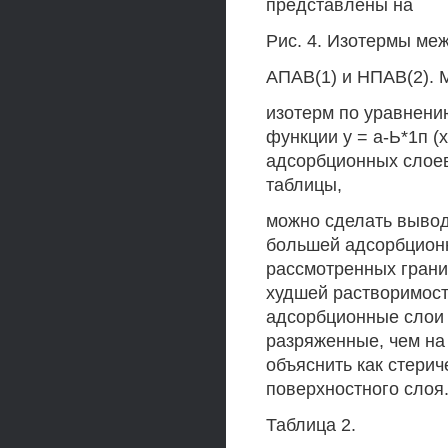
представлены на
Рис. 4. Изотермы меж
АПАВ(1) и НПАВ(2). 
изотерм по уравнени
функции у = а-Ь*1п (
адсорбционных слоев
таблицы,
можно сделать вывод 
большей адсорбционн
рассмотренных грани
худшей растворимост
адсорбционные слои 
разряженные, чем на
объяснить как стерич
поверхностного слоя
Таблица 2.