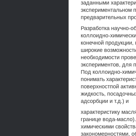
заданными характери
экспериментальном п
предварительных про
Разработка научно-о
коллоидно-химических
конечной продукции,
широкие возможности
необходимости пров
экспериментов, для 
Под коллоидно-химич
понимать характерис
поверхностпой активн
жидкость, посадочны
адсорбции и т.д.) и
характеристику масл
границе вода-масло)
химическими свойств
закономерностями, о