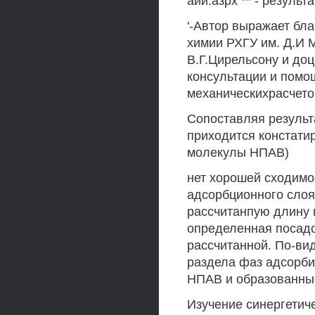
аии.азрх ** - резуль
'-Автор выражает бл
химии РХГУ им. Д.И М
В.Г.Цирельсону и доц
консультации и помо
механическихрасчето
Сопоставляя результ
приходится констатир
молекулы НПАВ)
нет хорошей сходимо
адсорбционного слоя 
рассчитанпую длину 
определенная посадо
рассчитанной. По-ви
раздела фаз адсорби
НПАВ и образованные
Изучение синергетич