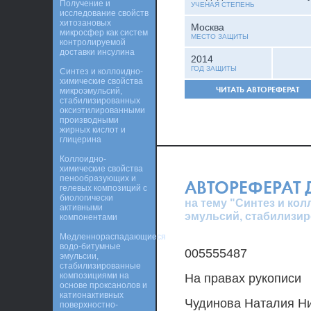
Получение и
УЧЕНАЯ СТЕПЕНЬ
исследование свойств
хитозановых
Москва
микросфер как систем
МЕСТО ЗАЩИТЫ
контролируемой
доставки инсулина
2014
ГОД ЗАЩИТЫ
Синтез и коллоидно-
химические свойства
ЧИТАТЬ АВТОРЕФЕРАТ
микроэмульсий,
стабилизированных
оксиэтилированными
производными
жирных кислот и
глицерина
Коллоидно-
химические свойства
пенообразующих и
АВТОРЕФЕРАТ
гелевых композиций с
биологически
на тему "Синтез и ко
активными
эмульсий, стабилизи
компонентами
Медленнораспадающиеся
водо-битумные
005555487
эмульсии,
стабилизированные
композициями на
На правах рукописи
основе проксанолов и
катионактивных
Чудинова Наталия Н
поверхностно-