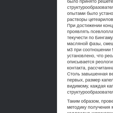
было принято решете
структурообразовате
опытами было устано
растворы цетеарилов
При достижении конц
проявлять псевлопл
текучести по Бингам
масляной фазы, смеш
м3 при соотношении 5
установлено, что ре
описывается реологи
контакта, рассчитанн
Столь завышенная ве
первых, размер капел
видимому, каждая ка
структурообразовате
Таким образом, пров
методику получения 