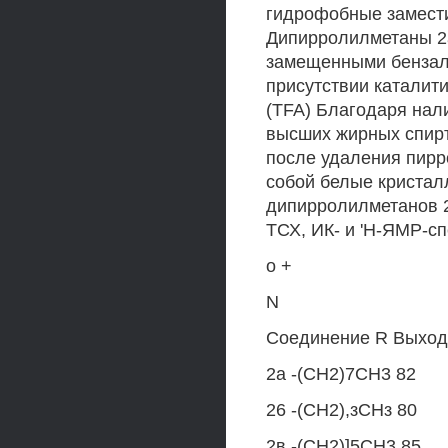
гидрофобные замести
Дипирролилметаны 2а
замещенными бензаль
присутствии каталит
(TFA) Благодаря нал
высших жирных спир
после удаления пирр
собой белые кристал
дипирролилметанов 
ТСХ, ИК- и 'Н-ЯМР-с
о +
N
Соединение R Выход
2а -(СН2)7СН3 82
26 -(СН2),зСНз 80
2в -(СН2)]5СН3 85