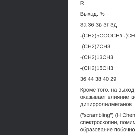
R
Выход, %
За 36 Зв Зг Зд
-(СН2)5СООСНз -(С
-(СН2)7СН3
-(СН2)13СН3
-(СН2)15СН3
36 44 38 40 29
Кроме того, на выход
оказывает влияние к
дипирролилметанов
("scrambling") (H Che
спектроскопии, поми
образование побочно