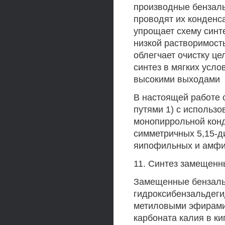
производные бензаль
проводят их конденс
упрощает схему синте
низкой растворимос
облегчает очистку ц
синтез в мягких усл
высокими выходами
В настоящей работе 
путями 1) с использ
монопиррольной конд
симметричных 5,15-д
яипофильных и амф
11. Синтез замещенн
Замещенные бензаль
гидроксибензальдег
метиловыми эфирами
карбоната калия в к