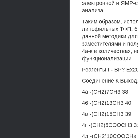
электронной и ЯМР-с
анализа
Таким образом, испо
липофильных ТФП, б
данной методики дл
заместителями и пол
4а-к в количествах,
функционализации
Реагенты I - ВР? Ех20
Соединение К Выход
4а -(СН2)7СН3 38
46 -(СН2)13СН3 40
4в -(СН2)15СН3 39
4г -(СН2)5СООСН3 3
4д -(СН2)10СООСНз 