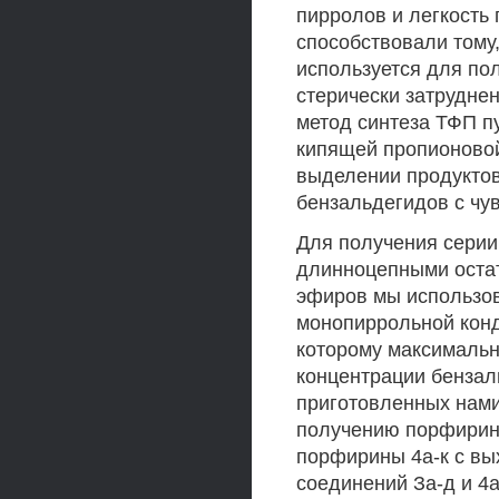
пирролов и легкость
способствовали тому,
используется для по
стерически затрудн
метод синтеза ТФП п
кипящей пропионовой
выделении продуктов
бензальдегидов с ч
Для получения серии
длинноцепными остат
эфиров мы использо
монопиррольной конде
которому максималь
концентрации бензаль
приготовленных нами
получению порфирин
порфирины 4а-к с вы
соединений За-д и 4