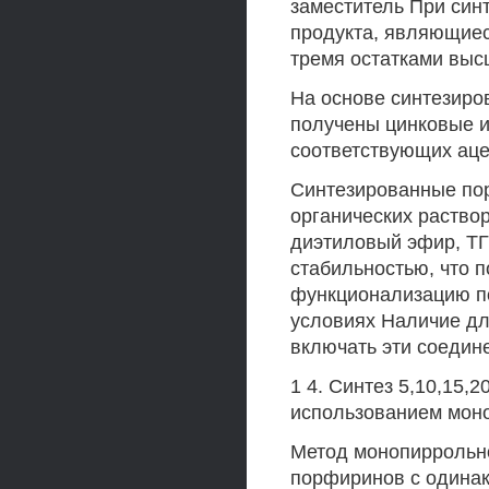
заместитель При син
продукта, являющие
тремя остатками выс
На основе синтезир
получены цинковые и
соответствующих аце
Синтезированные по
органических раствор
диэтиловый эфир, ТГ
стабильностью, что 
функционализацию п
условиях Наличие дл
включать эти соедин
1 4. Синтез 5,10,15
использованием мон
Метод монопиррольно
порфиринов с одинак