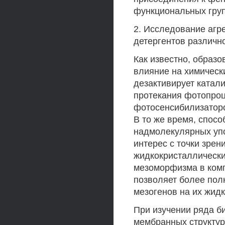
функциональных гру
2. Исследование агр
детергентов различн
Как известно, образ
влияние на химическ
дезактивирует катали
протекания фотопроц
фотосенсибилизаторо
В то же время, спос
надмолекулярных уп
интерес с точки зре
жидкокристаллически
мезоморфизма в комп
позволяет более пол
мезогенов на их жид
При изучении ряда б
мембранных структур