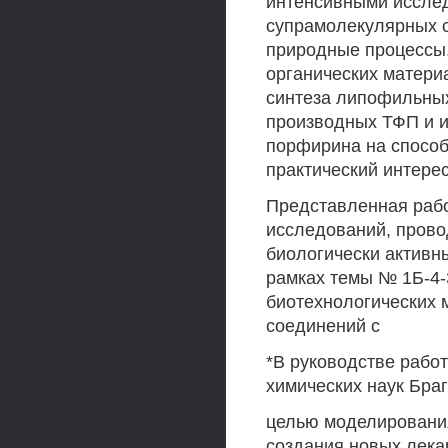
интенсивными иссле
супрамолекулярных 
природные процессы
органических матери
синтеза липофильны
производных ТФП и и
порфирина на способ
практический интере
Представленная раб
исследований, прово
биологически актив
рамках темы № 1Б-4-
биотехнологических 
соединений с
*В руководстве рабо
химических наук Бра
целью моделирования
создания новых лека