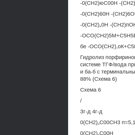
-0(СН2)юС00Н -(СН
-0(СН2)60Н -(СН2)6О
-0(СН2)„0Н -(СН2)пО
-ОСО(СН2)5М+С5Н5Вг
бе -ОСО(СН2),оК+С5
Гидролиз порфиринов
системе ТГФ/вода пр
и ба-б с терминальн
88% (Схема 6)
Схема 6
/
Зг-д 4г-д
0(СН2)„С00СН3 п=5,
0(СН2)„С00Н