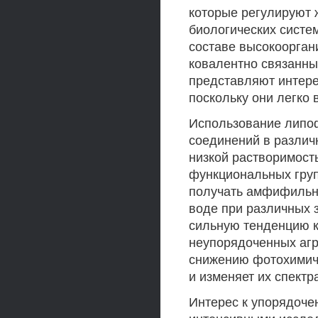
которые регулируют 
биологических сист
составе высокоорга
ковалентно связанны
представляют интере
поскольку они легко
Использование липо
соединений в различ
низкой растворимост
функциональных гру
получать амфифильн
воде при различных 
сильную тенденцию 
неупорядоченных агре
снижению фотохимиче
и изменяет их спект
Интерес к упорядоче