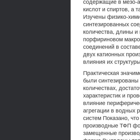
содержащие в мезо-а
кислот и спиртов, а
Изучены физико-хими
синтезированных со
количества, длины и
порфириновом макроц
соединений в состав
двух катионных про
влияния их структур
Практическая значим
были синтезированы
количествах, достат
характеристик и про
влияние перифериче
агрегации в водных 
систем Показано, чт
производные ТФП фор
замещенные произво