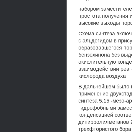
набором заместител
простота получения 
высокие выходы порфир
Схема синтеза включ
с альдегидом в прису
образовавшегося по
бензохинона без вы
окислительную конде
взаимодействии реаг
кислорода воздуха
В дальнейшем было п
применение двухстад
синтеза 5,15 -мезо
гидрофобными замес
конденсацией соотв
дипирролилметанов 2
трехфтористого бор