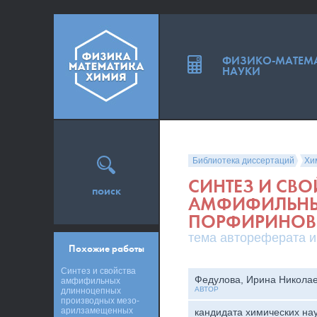
ФИЗИКО-МАТЕМ
НАУКИ
Библиотека диссертаций
Хи
СИНТЕЗ И СВ
поиск
АМФИФИЛЬНЫ
ПОРФИРИНОВ
тема автореферата и
Похожие работы
Синтез и свойства
Федулова, Ирина Никола
амфифильных
АВТОР
длинноцепных
производных мезо-
арилзамещенных
кандидата химических на