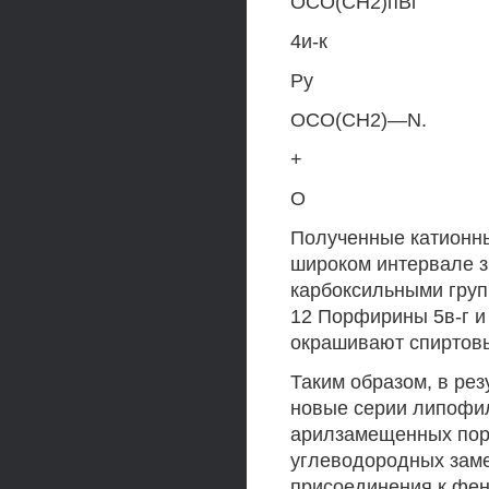
ОСО(СН2)пВг
4и-к
Ру
ОСО(СН2)—N.
+
О
Полученные катионны
широком интервале з
карбоксильными груп
12 Порфирины 5в-г и 
окрашивают спиртов
Таким образом, в ре
новые серии липофи
арилзамещенных пор
углеводородных заме
присоединения к фен