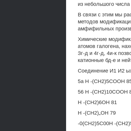
из небольшого числа
В связи с этим мы ра
методов модификации
амфифильных произ
Химические модифик
атомов галогена, на
Зг-д и 4г-д, 4и-к поз
катионные бд-е и ней
Соединение И1 И2 ы
5а Н -(СН2)5СООН 8
56 Н -(СН2)10СООН 
Н -(СН2)6ОН 81
Н -(СН2)„ОН 79
-0(СН2)5С00Н -(СН2