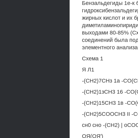
Бензальдегиды 1е-к 
гидроксибензальдег
жирных кислот и их б
диметиламинопиридин
выходами 80-85% (Сх
соединений была под
элементного анализа
Схема 1
Я Л1
-(СН2)7СНз 1а -СО(
-(СН2)1зСН3 16 -СО
-(СН2)15СН3 1в -СО
-(СН2)5СООСН3 II -С
сн0 сно -(СН2) | оСО
ОЯ(ОЯ')