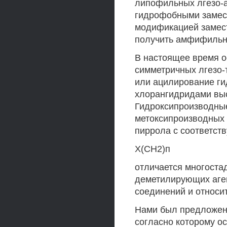
липофильных лгезо-
гидрофобными замест
модификацией замест
получить амфифиль
В настоящее время 
симметричных лгезо
или ацилирование г
хлорангидридами выс
Гидроксипроизводные
метоксипроизводных 
пиррола с соответст
Х(СН2)п
отличается многоста
деметилирующих аген
соединений и относ
Нами был предложен 
согласно которому о