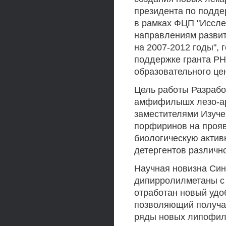
президента по подде
в рамках ФЦП "Иссле
направлениям развит
на 2007-2012 годы", 
поддержке гранта РНП
образовательного це
Цель работы Разрабо
амфифилышх лезо-а
заместителями Изуче
порфиринов на прояв
биологическую актив
детергентов различн
Научная новизна Си
дипирролилметаны с
отработан новый удо
позволяющий получат
ряды новых липофил