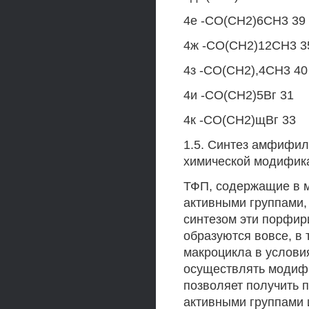
4е -СО(СН2)6СН3 39
4ж -СО(СН2)12СН3 3
4з -СО(СН2),4СН3 40
4и -СО(СН2)5Вг 31
4к -СО(СН2)щВг 33
1.5. Синтез амфифи
химической модифик
ТФП, содержащие в м
активными группами
синтезом эти порфир
образуются вовсе, в
макроцикла в услови
осуществлять модиф
позволяет получить 
активными группами 