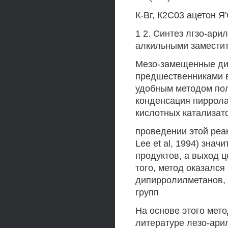
К-Вг, К2С03 ацетон
1 2. Синтез лгзо-ар
алкильными замести
Мезо-замещенные ди
предшественниками 
удобным методом по
конденсация пиррола
кислотных катализат
проведении этой реа
Lee et al, 1994) зна
продуктов, а выход 
того, метод оказалс
дипирролилметанов,
групп
На основе этого мет
литературе лезо-ар