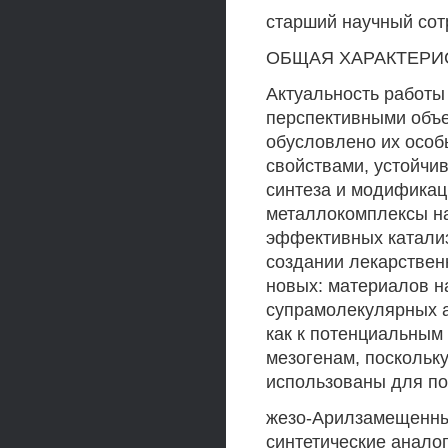
старший научный сот
ОБЩАЯ ХАРАКТЕРИС
Актуальность работ
перспективными объек
обусловлено их осо
свойствами, устойчи
синтеза и модификац
металлокомплексы на
эффективных катализ
создании лекарствен
новых: материалов 
супрамолекулярных а
как к потенциальным
мезогенам, поскольку
использованы для по
жезо-Арилзамещенны
синтетические анало