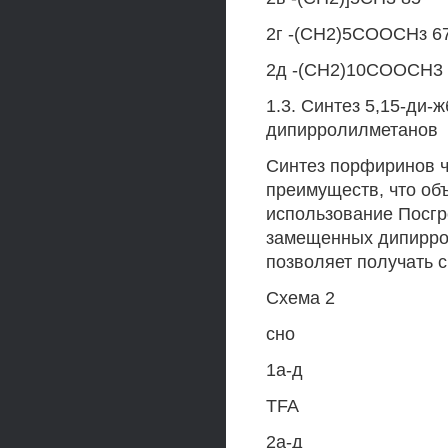
2г -(СН2)5СООСНз 6
2д -(СН2)10СООСН3 
1.3. Синтез 5,15-ди
дипирролилметанов
Синтез порфиринов 
преимуществ, что об
использование Посгр
замещенных дипирро
позволяет получать 
Схема 2
сно
1а-д
TFA
2а-д