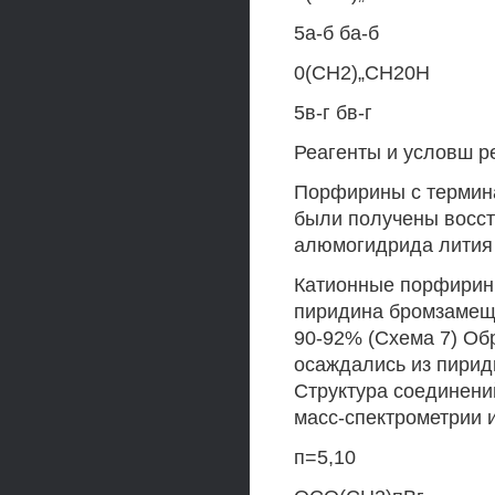
5а-б ба-б
0(СН2)„СН20Н
5в-г бв-г
Реагенты и условш р
Порфирины с термина
были получены восст
алюмогидрида лития 
Катионные порфирины
пиридина бромзамещ
90-92% (Схема 7) О
осаждались из пирид
Структура соединени
масс-спектрометрии 
п=5,10