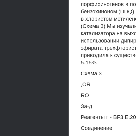
порфириногенов в по
бензохиноном (DDQ) 
в хлористом метилен
(Схема 3) Мы изучал
катализатора на вых
использовании дипир
эфирата трехфторист
приводила к сущест
5-15%
Схема 3
,OR
RO
За-д
Реагенты г - BF3 Et20
Соединение