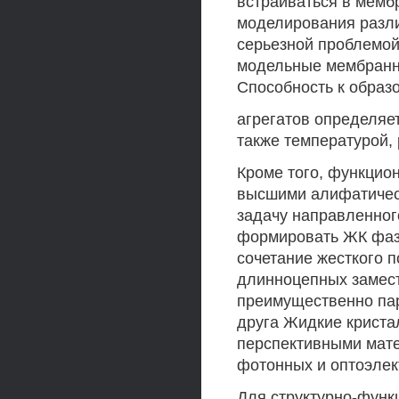
встраиваться в мемб
моделирования разли
серьезной проблемой
модельные мембранны
Способность к образ
агрегатов определяет
также температурой,
Кроме того, функци
высшими алифатичес
задачу направленног
формировать ЖК фаз
сочетание жесткого 
длинноцепных замес
преимущественно па
друга Жидкие крист
перспективными мате
фотонных и оптоэлек
Для структурно-функ