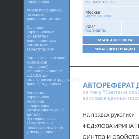
порфиринов
УЧЕНАЯ СТЕПЕНЬ
Химия порфиринов
Москва
на основе
МЕСТО ЗАЩИТЫ
дипирролилметанов
2007
Фуллерен-
ГОД ЗАЩИТЫ
порфириновые
конъюгаты с
ЧИТАТЬ АВТОРЕФЕРАТ
длинноцепными
алкильными
ЧИТАТЬ ДИССЕРТАЦИЮ
заместителями
Конъюгаты на основе
комплексов
палладия(II)
копропорфиринов с
1,2,4,8,9,11-
гексаазациклотетрадека-7,14-
АВТОРЕФЕРАТ
диен-3,10-дионами
на тему "Синтез и с
Активность
порфиринов
арилзамещенных пор
металлов,
содержащих
антиоксидантные 2,6-
На правах рукописи
ди-трет-
бутилфенольные
заместители, в
ФЕДУЛОВА ИРИНА 
процессе окисления
углеводородов
СИНТЕЗ И СВОЙСТ