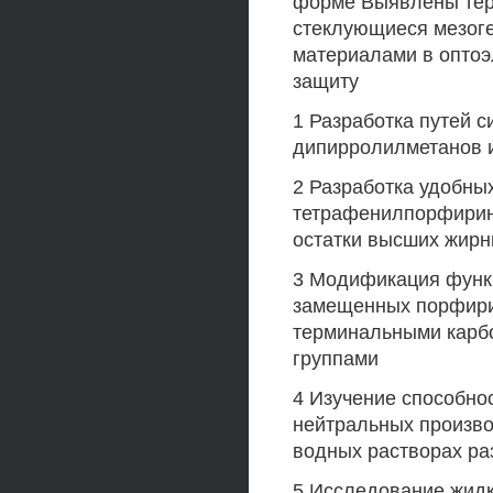
форме Выявлены тер
стеклующиеся мезог
материалами в опто
защиту
1 Разработка путей с
дипирролилметанов и
2 Разработка удобных
тетрафенилпорфирин
остатки высших жирн
3 Модификация функц
замещенных порфири
терминальными карб
группами
4 Изучение способно
нейтральных произво
водных растворах ра
5 Исследование жидк