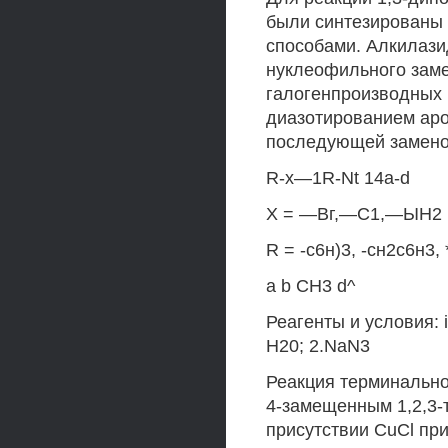
были синтезированы 
способами. Алкилази
нуклеофильного заме
галогенпроизводных н
диазотированием аро
последующей заменой
R-x—1R-Nt 14a-d
Х = —Вг,—С1,—ЫН2
R = -с6н)3, -сн2с6н3,
a b СН3 d^
Реагенты и условия: 
Н20; 2.NaN3
Реакция терминально
4-замещенным 1,2,3-
присутствии CuCl пр