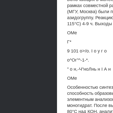
рамках совместной р
(МГУ, Москва) были 
азидогруппу. Реакцию
115°С) 4-9 ч. Выходы
ОМе
Г*
9 101 о>/о. I о у г о
о^Ог"^-1-*.
" о н,-Ч"ноЛнь н I А н
ОМе
Особенностью синтез
способность образов
элементным анализом
моногидрат. После вы
80°С над КОН, анали