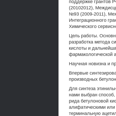
поддержке грантов Р
(20102012), Междисц
№93 (2009-2011), Меж
Интеграционного гра
Химического сервисн
Цель работы. Основн
разработка метода с
кислоты и дальнейша
фармакологической а
Научная новизна и п
Впервые синтезиров
производных бетулон
Для синтеза этиниль
нами выбран способ,
рида бетулоновой ки
алифатическими или
терминальную ацетил