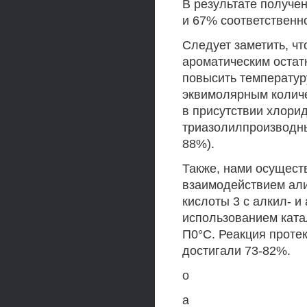
В результате получе
и 67% соответственн
Следует заметить, чт
ароматическим остат
повысить температур
эквимолярным количе
в присутствии хлори
триазолилпроизводные
88%).
Также, нами осуществ
взаимодействием ал
кислоты 3 с алкил- и
использованием ката
П0°С. Реакция проте
достигали 73-82%.
о
а