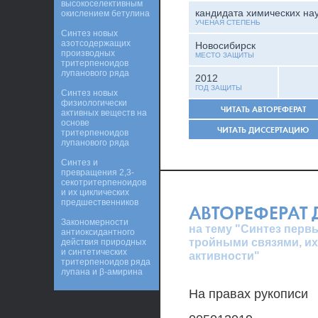
высокоселективным
кандидата химических на
окислением бетулина
УЧЕНАЯ СТЕПЕНЬ
Синтез новых
азотсодержащих
Новосибирск
производных
МЕСТО ЗАЩИТЫ
тритерпеноидов
лупанового ряда
2012
ГОД ЗАЩИТЫ
Синтез новых
физиологически
ЧИТАТЬ АВТОРЕФЕРАТ
активных веществ на
основе
ЧИТАТЬ ДИССЕРТАЦИЮ
тритерпеноидов
лупанового ряда
Синтез и
превращения 2,3-
секотритерпеноидов
и их циклических
предшественников
АВТОРЕФЕРАТ
Закономерности
на тему "Синтез перв
антиоксидантного
тройными связями, их
действия природных
и синтетических
активности"
тритерпеноидов ряда
лупана и β-амирина
На правах рукописи