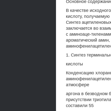
Основное содержани
В качестве исходног
кислоту, получаемую 
Синтез ацетиленовых
заключается во взаи
с аминоаце-тиленами
ароматический амин,
аминофенилацетилен
1. Синтез терминаль
кислоты
Конденсацию хлоранг
аминофенилацетилен
атмосфере
аргона в безводном 
присутствии триэтил
составили 55