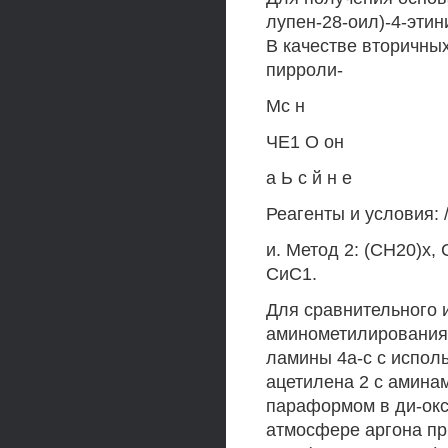
лупен-28-оил)-4-эти
В качестве вторичны
пирроли-
Мс н
ЧЕ1 О он
а Ь с й н е
Реагенты и условия: /
и. Метод 2: (СН20)х,
СиС1.
Для сравнительного 
аминометилирования
ламины 4а-с с испол
ацетилена 2 с амина
параформом в ди-окс
атмосфере аргона п