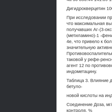
Дигидрокверцетин 100
При исследовании пр
что максимальная вы
получавших Аг-(3-оксо
(метиламино)-1 -фени
4е, что привело к бо
значительную активн
Противовоспалитель
таковой у рефе-ренсн
агент 12 по противов
индометацину.
Таблица 3. Влияние
бетуло-
новой кислоты на ин
Соединение Доза, мг/
контроля, %