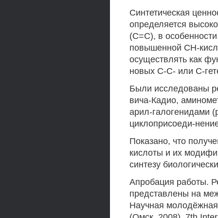
Синтетическая ценно
определяется высоко
(С=С), в особеннос
повышенной СН-кисло
осуществлять как фу
новых С-С- или С-гет
Были исследованы ре
вича-Кадио, аминоме
арил-галогенидами (
циклоприсоеди-нение
Показано, что получ
кислоты и их модифи
синтезу биологическ
Апробация работы. Р
представлены на меж
Научная молодёжная
(Омск, 2008), 7th Inte