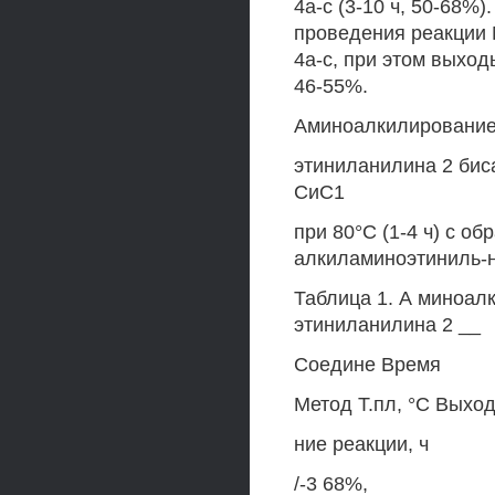
4а-с (3-10 ч, 50-68%
проведения реакции 
4а-с, при этом выхо
46-55%.
Аминоалкилирование >
этиниланилина 2 бис
СиС1
при 80°С (1-4 ч) с о
алкиламиноэтиниль-н
Таблица 1. А миноалк
этиниланилина 2 __
Соедине Время
Метод Т.пл, °С Выход
ние реакции, ч
/-3 68%,