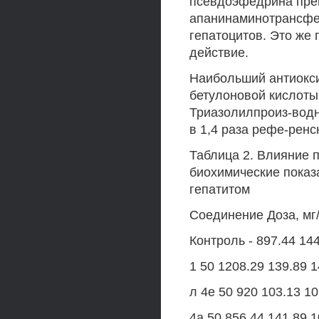
псевдоэфедрина прев
апанинаминотрансфе-
гепатоцитов. Это же
действие.
Наибольший антиокс
бетулоновой кислоты 
Триазолилпроиз-водн
в 1,4 раза рефе-рен
Таблица 2. Влияние 
биохимические показ
гепатитом
Соединение Доза, мг/
Контроль - 897.44 144
1 50 1208.29 139.89 1
л 4е 50 920 103.13 10
4а 50 856.44 141.89 1