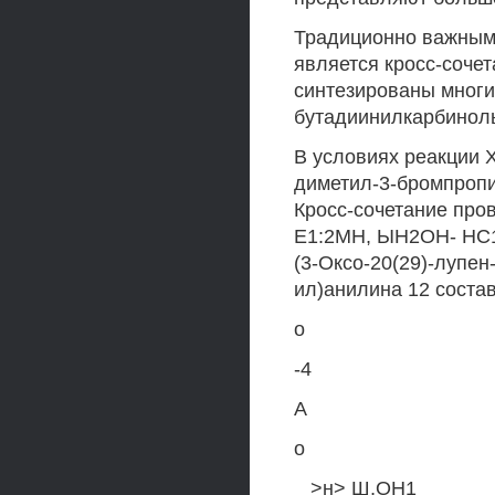
Традиционно важным
является кросс-соче
синтезированы мног
бутадиинилкарбинол
В условиях реакции 
диметил-3-бромпропи
Кросс-сочетание про
Е1:2МН, ЫН2ОН- НС1 
(3-Оксо-20(29)-лупен
ил)анилина 12 соста
о
-4
А
о
_ >н> Ш,ОН1