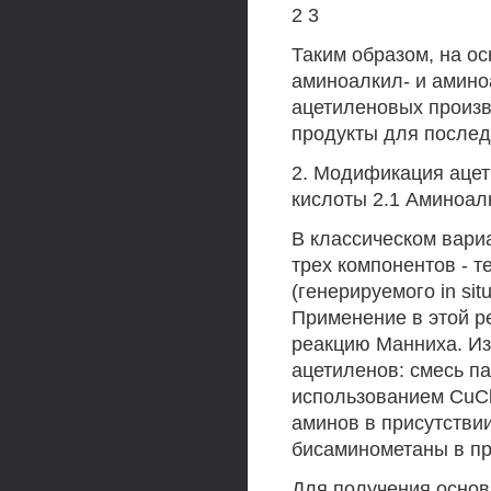
2 3
Таким образом, на о
аминоалкил- и амин
ацетиленовых произв
продукты для после
2. Модификация аце
кислоты 2.1 Аминоал
В классическом вари
трех компонентов - 
(генерируемого in si
Применение в этой р
реакцию Манниха. Из
ацетиленов: смесь п
использованием CuCl
аминов в присутствии
бисаминометаны в при
Для получения основа