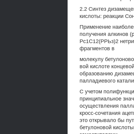
2.2 Синтез дизамещ
кислоты: реакции Со
Применение наиболее
получения алкинов (
Рс1С12(РРЬз)2 нетри
фрагментов в
молекулу бетулоновой
вой кислоте концево
образованию дизаме
палладиевого катализ
С учетом полифункци
принципиальное знач
осуществления палла
кросс-сочетания ацет
это открывало бы пу
бетулоновой кислоты