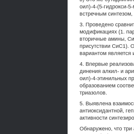
оил)-4-(5-гидрокси-5
встречным синтезом,
3. Проведено сравни
модификациях (1. па
вторичные амины, Си
присутствии СиС1). 
вариантом является 
4. Впервые реализов
динения алкил- и ари
оил)-4-этинильных п
образованием соотве
триазолов.
5. Выявлена взаимос
антиоксидантной, ге
активности синтезир
Обнаружено, что три