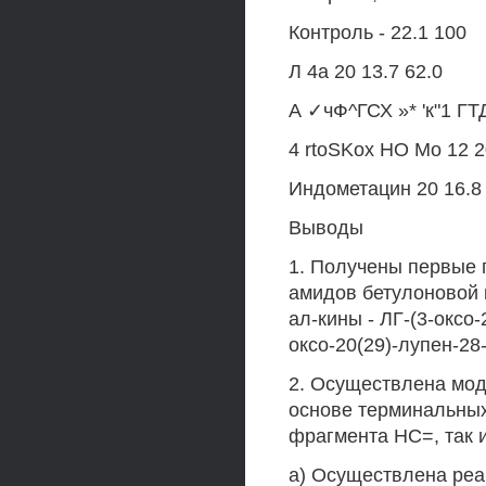
Контроль - 22.1 100
Л 4а 20 13.7 62.0
А ✓чФ^ГСХ »* 'к"1 ГТД
4 rtoSKox НО Mo 12 2
Индометацин 20 16.8 
Выводы
1. Получены первые 
амидов бетулоновой 
ал-кины - ЛГ-(3-оксо-
оксо-20(29)-лупен-28
2. Осуществлена мод
основе терминальных
фрагмента НС=, так 
а) Осуществлена реа