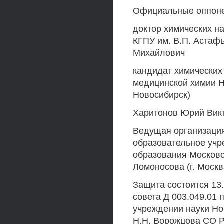
Официальные оппон
доктор химических н
КГПУ им. В.П. Астафь
Михайлович
кандидат химических
медицинской химии Н
Новосибирск)
Харитонов Юрий Вик
Ведущая организаци
образовательное уч
образования Московс
Ломоносова (г. Москв
Защита состоится 13.
совета Д 003.049.01
учреждении науки Но
H.H. Ворожцова СО Р