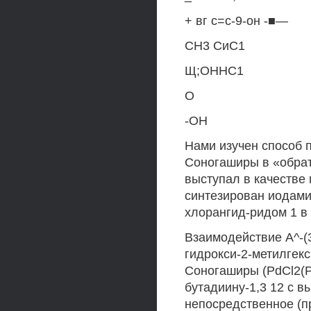
+ вг с=с-9-он -■—
СН3 СиС1
Щ;ОННС1
О
-ОН
Нами изучен способ 
Соногаширы в «обратн
выступал в качестве
синтезирован иодами
хлорангид-ридом 1 в
Взаимодействие А^-(3
гидрокси-2-метилгек
Соногаширы (PdCl2(PP
бутадиину-1,3 12 с в
непосредственное (п