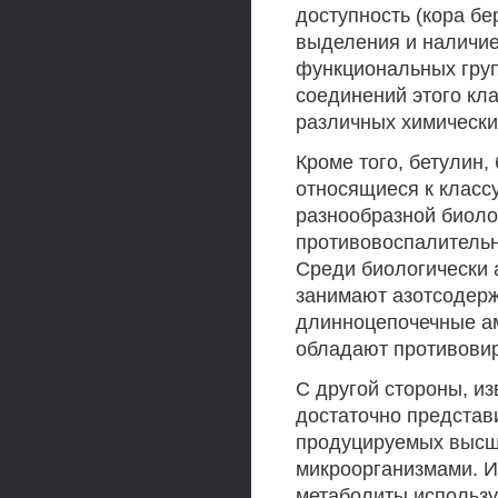
доступность (кора бе
выделения и наличие
функциональных груп
соединений этого кл
различных химически
Кроме того, бетулин,
относящиеся к класс
разнообразной биоло
противовоспалительн
Среди биологически 
занимают азотсодер
длинноцепочечные ам
обладают противовир
С другой стороны, и
достаточно представ
продуцируемых высши
микроорганизмами. И
метаболиты использу