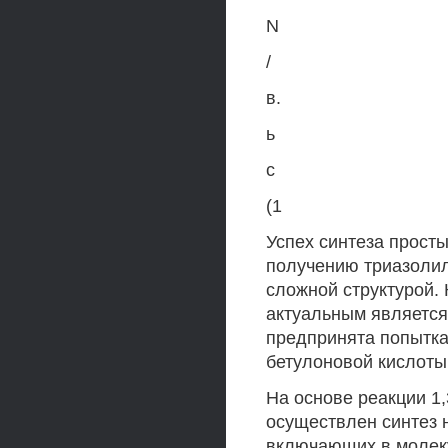
N
/
в.
ь
с
(1
Успех синтеза просты
получению триазолил
сложной структурой. 
актуальным является
предпринята попытка
бетулоновой кислоты
На основе реакции 1
осуществлен синтез 
включающих в молеку