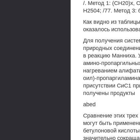
/. Метод 1: (СН20)х, 
Н2504; /77. Метод 3:
Как видно из таблиц
оказалось использов
Для получения сист
природных соединени
в реакцию Манниха. 
амино-пропаргильных
нагреванием алифатич
оил)-пропаргиламина
присутствии СиС1 при
получены продукты
abed
Сравнение этих трех 
могут быть применен
бетулоновой кислоты
значительно сокраща