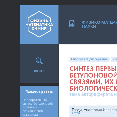
ФИЗИКО-МАТЕМ
НАУКИ
Библиотека диссертаций
Хи
СИНТЕЗ ПЕРВ
поиск
БЕТУЛОНОВОЙ
СВЯЗЯМИ, ИХ
БИОЛОГИЧЕСК
Похожие работы
тема автореферата и
Препаративный
синтез бетулоновой
кислоты и
Говди, Анастасия Иосифо
бетулонового
АВТОР
альдегида