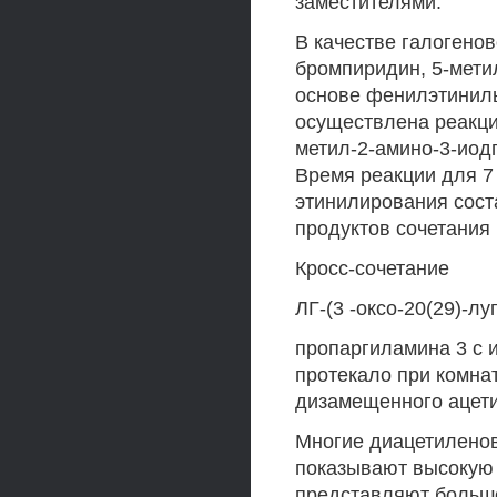
заместителями.
В качестве галогено
бромпиридин, 5-мети
основе фенилэтиниль
осуществлена реакци
метил-2-амино-3-иодп
Время реакции для 7 
этинилирования сост
продуктов сочетания 
Кросс-сочетание
ЛГ-(3 -оксо-20(29)-лу
пропаргиламина 3 с 
протекало при комнат
дизамещенного ацети
Многие диацетилено
показывают высокую 
представляют больш