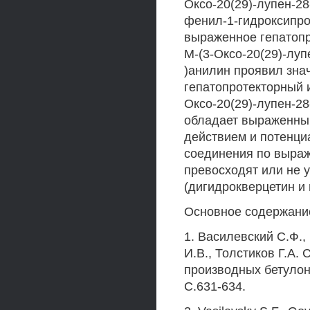
Оксо-20(29)-лупен-28-
фенил-1-гидроксипро
выраженное гепатопр
М-(3-Оксо-20(29)-луп
)анилин проявил зна
гепатопротекторный 
Оксо-20(29)-лупен-28
обладает выраженны
действием и потенц
соединения по выра
превосходят или не
(дигидрокверцетин и
Основное содержание
1. Василевский С.Ф.,
И.В., Толстиков Г.А.
производных бетулонов
С.631-634.