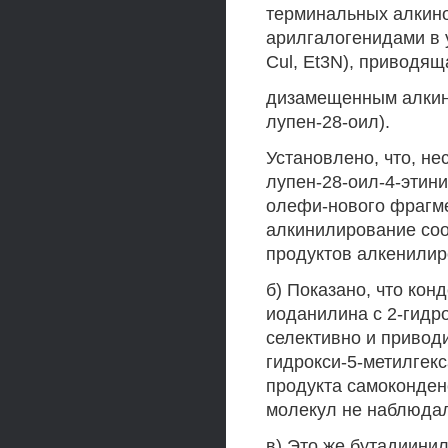
терминальных алкино
арилгалогенидами в 
Cul, Et3N), приводящ
дизамещенным алкина
лупен-28-оил).
Установлено, что, н
лупен-28-оил-4-этин
олефи-нового фрагме
алкинилирование соо
продуктов алкенилир
б) Показано, что конд
иоданилина с 2-гидро
селективно и приводит
гидрокси-5-метилгекс
продукта самоконден
молекул не наблюдал
в) Это же бутадиинил