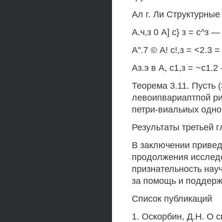
Ал г. Ли Структурные
А.ч,з 0 А] с} з = с^з —
А".7 © А! с!,з = <2.3 =
Аз.э в А, с1,з = ~с1.2 
Теорема 3.11. Пусть 
левоипвариаптпой ри
петри-виальиых одно
Результаты третьей г
В заключении привед
продолжения исследо
признательность нау
за помощь и поддерж
Список публикаций
1. Оскорбин, Д.Н. О 