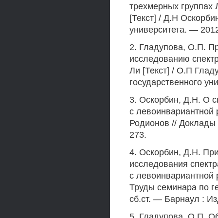
трехмерных группах 
[Текст] / Д.Н Оскорб
университета. — 2012.
2. Гладупова, О.П. 
исследованию спектр
Ли [Текст] / О.П Гла
государственного унив
3. Оскорбин, Д.Н. О 
с левоинвариантной р
Родионов // Доклады 
273.
4. Оскорбин, Д.Н. П
исследования спектр
с левоинвариантной р
Труды семинара по г
сб.ст. — Барнаул : Из
5. Гладупова, О.П. 