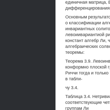
единичная матрица, В
дифференцирования 
Основным результато
о классификации алг
инвариантных солито
левоиивариантиой ри
констант алгебр Ли,
алгебраических солв
теоремы:
Теорема 3.9. Левоин
конформно плоской г
Риччи тогда и только
в табли-
чу 3.4.
Таблица 3.4. Нетрив
соответствующие че
группам Ли