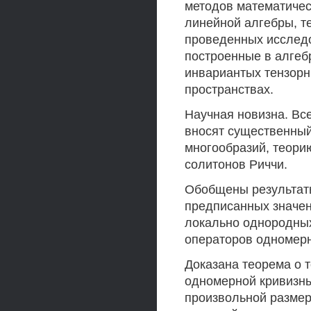
методов математичес
линейной алгебры, те
проведенных исследо
построенные в алгеб
инвариантых тензор
пространствах.
Научная новизна. Вс
вносят существенны
многообразий, теорию
солитонов Риччи.
Обобщены результаты
предписанных значен
локально однородных
операторов одномерн
Доказана теорема о т
одномерной кривизны
произвольной размер