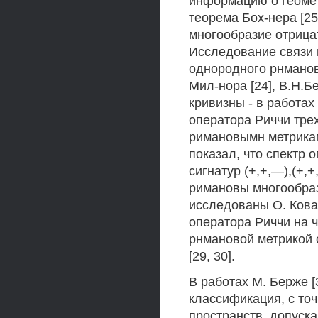
информацию о геомет
теорема Бох-нера [25
многообразие отрица
Исследование связи 
однородного рнманов
Мил-нора [24], В.Н.Б
кривизны - в работах
оператора Риччи тре
римановымн метрикам
показал, что спектр 
сигнатур (+,+,—),(+,
римановы многообраз
исследованы О. Ковал
оператора Риччи на 
рнмановой метрикой
[29, 30].
В работах М. Берже [3
классификация, с т
пространств, допуск