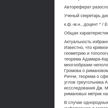
Автореферат разослан
Ученый секретарь ди
к.ф.-м.н., доцент ^ 
Общая характеристи
Актуальность избранн
Известно, что кривиз
геометрию и тополог
теорема Адамара-Ка
многообразии неполо
Громова о римановом
Риччи, теорема о сфе
углов треугольника А
иссследования Дж. М
римановых метрик на 
В случае однородных