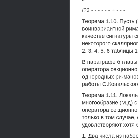
/?3 - - - - - - + - - -
Теорема 1.10. Пусть 
воинвариаитной риман
качестве сигнатуры 
некоторого скалярно
2, 3, 4, 5, 6 таблицы 1
В параграфе б главы
оператора секционно
однородных ри-манов
работы О.Ковальского
Теорема 1.11. Локал
многообразие (М,д) 
оператора секционной
только в том случае,
удовлетворяют хотя 
1. Два числа из набо