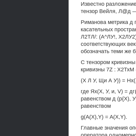
Известно разложение (
тензор Вейля, Л@д —
Риманова метрика д 
касательных простра
Л2ТЛ/: (А^ЛУ!, Х2ЛУ2) 
соответствующих век
обозначать теми же б
С тензором кривизны
кривизны 7Z : Х2ТхМ
(X Л У, Щи А У)) = Нх(Х
где Ях(Х, У, и, V) = 
равенством д (р{Х), У
равенством
g(A(X),Y) = A(X,Y).
Главные значения опе
оператора одномерной