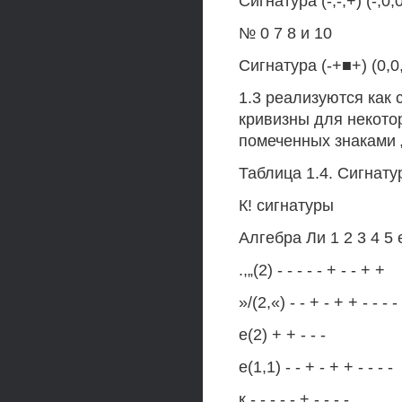
Сигнатура (-,-,+) (-,0,0
№ 0 7 8 и 10
Сигнатура (-+■+) (0,0,0
1.3 реализуются как 
кривизны для некотор
помеченных знаками „
Таблица 1.4. Сигнат
К! сигнатуры
Алгебра Ли 1 2 3 4 5 
.,„(2) - - - - - + - - + +
»/(2,«) - - + - + + - - - -
е(2) + + - - -
е(1,1) - - + - + + - - - -
к - - - - - + - - - -