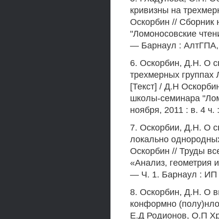
кривизны на трехмерн
Оскорбин // Сборник
"Ломоносовские чтения
— Барнаул : АлтГПА, 2
6. Оскорбин, Д.Н. О 
трехмерных группах 
[Текст] / Д.Н Оскорб
школы-семинара "Лом
ноября, 2011 : в. 4 ч.
7. Оскорбии, Д.Н. О 
локально однородных
Оскорбин // Труды в
«Анализ, геометрия и 
— Ч. 1. Барнаул : ИП 
8. Оскорбин, Д.Н. О
конформно (полу)нлос
Е.Д Родионов, О.П Хр