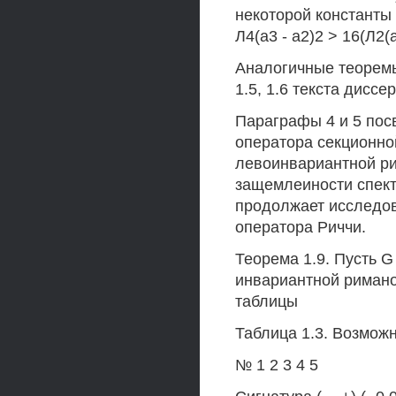
некоторой константы 
Л4(а3 - а2)2 > 16(Л2(а
Аналогичные теоремы
1.5, 1.6 текста дисс
Параграфы 4 и 5 пос
оператора секционно
левоинвариантной ри
защемлеиности спект
продолжает исследов
оператора Риччи.
Теорема 1.9. Пусть 
инвариантной риманов
таблицы
Таблица 1.3. Возмож
№ 1 2 3 4 5