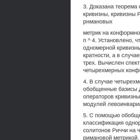
3. Доказана теорема
кривизны, кривизны 
рнмановых
метрик на конформно
п ^ 4. Установлено, 
одномерной кривизны
кратности, а в случа
трех. Вычислен спек
четырехмерных конфо
4. В случае четырех
обобщенные базисы Д
операторов кривизны
модулей левоинвариа
5. С помощью обобщ
классификация однор
солитонов Риччи на 
римановой метрикой.