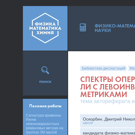
ФИЗИКО-МАТЕМ
НАУКИ
Библиотека диссертаций
Ма
СПЕКТРЫ ОПЕ
поиск
ЛИ С ЛЕВОИ
МЕТРИКАМИ
тема автореферата и
Похожие работы
Сигнатура кривизны
Оскорбин, Дмитрий Нико
Риччи
АВТОР
левоинвариантных
римановых метрик на
группах ЛИ малой
кандидата физико-матема