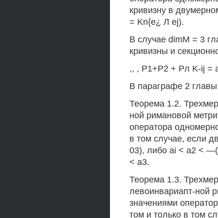
кривизну в двумерном 
= Kn{e¿ Л ej).
В случае dimM = 3 г
кривизны и секционно
,, , Р1+Р2 + Рл K-ij = a
В параграфе 2 главы
Теорема 1.2. Трехме
ной римановой метр
оператора одномерной
в том случае, если д
03), либо ai < а2 < —(
< а3.
Теорема 1.3. Трехме
левоинвариапт-ной 
значениями оператора
том и только в том с