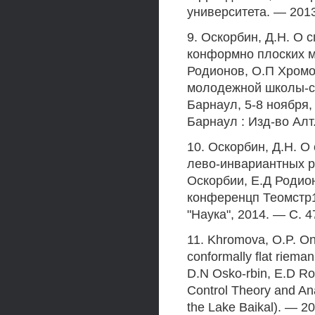
университета. — 2013.
9. Оскорбин, Д.Н. О
конформно плоских ме
Родионов, О.П Хромо
молодежной школы-се
Барнаул, 5-8 ноября,
Барнаул : Изд-во Алт. 
10. Оскорбин, Д.Н. 
лево-инвариантных ри
Оскорбии, Е.Д Родио
конференцп Теомстр1
"Наука", 2014. — С. 4
11. Khromova, О.P. On 
conformally flat riema
D.N Osko-rbin, E.D Rod
Control Theory and Ana
the Lake Baikal). — 2