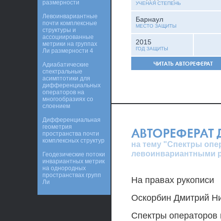
размерности
УЧЕНАЯ СТЕПЕНЬ
Левоинвариантные
Барнаул
почти комплексные
МЕСТО ЗАЩИТЫ
структуры и
ассоциированные
2015
метрики на группах
ГОД ЗАЩИТЫ
Ли размерности 4
ЧИТАТЬ АВТОРЕФЕРАТ
Адиабатические
спектральные
асимптотики для
дифференциальных
операторов на
многообразиях со
слоением
Дифференциальная
геометрия
АВТОРЕФЕРАТ
пространства почти
комплексных структур
на тему "Спектры опе
левоинвариантными 
Геодезические потоки
инвариантных метрик
на однородных
пространствах групп
На правах рукописи
Ли
Оскорбин Дмитрий Н
Спектры операторов 