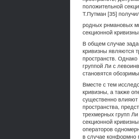
положительной секцио
Т.Путман [35] получи
родных рнмановых м
секционной кривизны
В общем случае зада
кривизны являются т
пространств. Однако 
группой Ли с левоин
становятся обозримы
Вместе с тем исслед
кривизны, а также о
существенно влияют 
пространства, предст
трехмерных групп Ли 
секционной кривизны
операторов одномерн
в случае конформно 