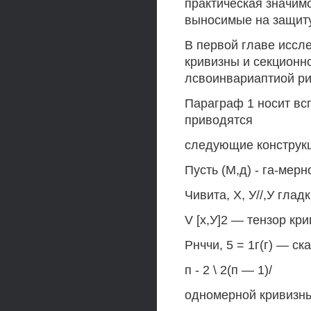
практическая значим
выносимые на защит
В первой главе иссл
кривизны и секционн
лсвоинвариаптиой ри
Параграф 1 носит всп
приводятся
следующие конструк
Пусть (М,д) - га-мер
Чивита, X, У//,У глад
V [х,У]2 — тензор кри
Рнччи, 5 = 1г(г) — ск
п - 2 \ 2(п — 1)/
одномерной кривизн