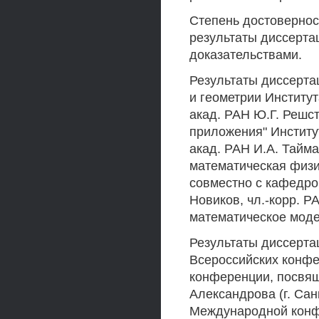
Степень достовернос
результаты диссерт
доказательствами.
Результаты диссерта
и геометрии Институ
акад. РАН Ю.Г. Решст
приложения" Институ
акад. РАН И.А. Тайма
математическая физи
совместно с кафедро
Новиков, чл.-корр. Р
математическое модел
Результаты диссерт
Всероссийских конфе
конференции, посвящ
Александрова (г. Сан
Международной конфе