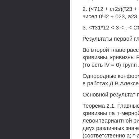
2. (<712 + сг2з)("23 
чисел 0Ч2 + 023, а23 
3. <т31*12 < 3 < , < С
Результаты первой гл
Во второй главе рас
кривизны, кривизны 
(то есть IV = 0) гру
Однородные конформ
в работах Д.В.Алексе
Основной результат 
Теорема 2.1. Главны
кривизны па п-мерно
левоипвариантной ри
двух различных значен
(соответственно а; ^ а