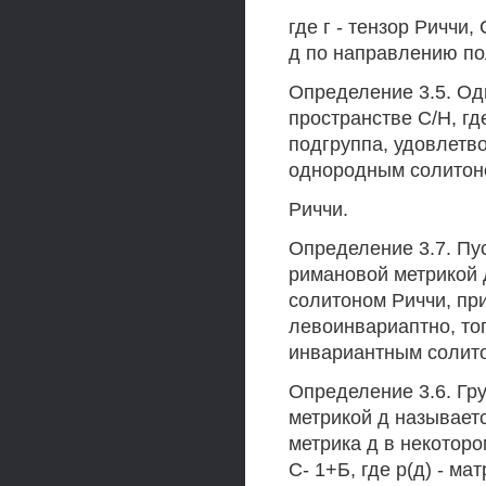
где г - тензор Риччи,
д по направлению по
Определение 3.5. Од
пространстве С/Н, где
подгруппа, удовлетв
однородным солитон
Риччи.
Определение 3.7. Пу
римановой метрикой 
солитоном Риччи, при
левоинвариаптно, то
инвариантным солит
Определение 3.6. Гр
метрикой д называет
метрика д в некоторо
С- 1+Б, где р(д) - мат