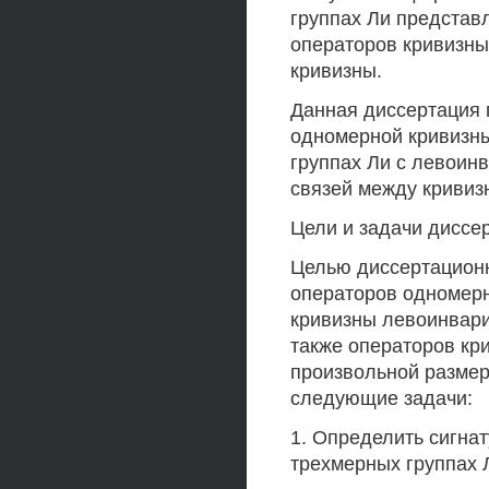
группах Ли представ
операторов кривизны
кривизны.
Данная диссертация
одномерной кривизны
группах Ли с левоин
связей между кривизн
Цели и задачи диссе
Целью диссертационн
операторов одномерн
кривизны левоинвари
также операторов кр
произвольной размер
следующие задачи:
1. Определить сигна
трехмерных группах 