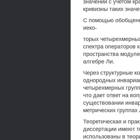
значений с учетом кр
кривизны таких значе
С помощью обобщенн
иеко-
торых четырехмерных
спектра операторов 
пространства модуле
алгебре Ли.
Через структурные к
однородных инвариан
четырехмерных групп
что дает ответ на воп
существовании инва
метрических группах 
Теоретическая и прак
диссертации имеют т
использованы в теор