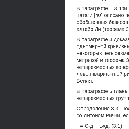
В параграфе 1-3 при 
Татаги [40] описано 
обобщенных базисов
алгебр Ли (теорема 3.
В параграфе 4 доказа
одномерной кривизны
некоторых четырехме
метрикой и теорема 3
четырехмерных конфо
левоинвариантпой ри
Вейля.
В параграфе 5 главы
четырехмерных групп
Определение 3.3. По
со-литоном Риччи, е
г = С-д + Ьхд, (3.1)