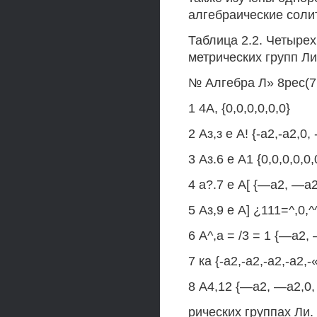
алгебраические соли
Таблица 2.2. Четыре
метрических групп Ли
№ Алгебра Л» 8рес(7г)
1 4А, {0,0,0,0,0,0}
2 Аз,з е А! {-а2,-а2,0, 
3 Аз.6 е А1 {0,0,0,0,0,
4 а?.7 е А[ {—а2, —а2,
5 Аз,9 е А] ¿111=^,0,^
6 А^,а = /3 = 1 {—а2,
7 ка {-а2,-а2,-а2,-а2,-
8 А4,12 {—а2, —а2,0, 
рических группах Ли.