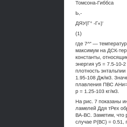
Томсона-Гиббса
Ь,-
ДЯУ(Г° -Г«)'
(1)
где 7^'' — температу
максимум на ДСК-тер
константы, относящи
энергия у5 = 7.5-10-
плотность энтальпии
1.95-108 Дж/м3. Зна
плавления ПВС АНи= 
р = 1.25-103 кг/м3.
На рис. 7 показаны 
ламелей Ддя тРех об
ВА-ВС. Заметим, что
случае Р(ВС) = 0.51,