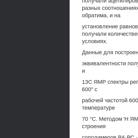
получали ацетилиров
разных соотношениях
обратима, и на
установление равнов
получали количеств
условиях.
Данные для построен
эквивалентности полу
и
13С ЯМР спектры рег
600" с
рабочей частотой 60
температуре
70 °С. Методом 'Н Я
строения
сополимеров ВА-ВС -