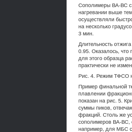
Сополимеры ВА-ВС с
нагревании выше тем
осуществляли быстро
на несколько градус
3 мин.
Длительность отжига
0.95. Оказалось, что
для этого образца р
практически не измен
Рис. 4. Режим ТФСО 
Пример финальной те
плавлении фракциони
показан на рис. 5. К
суммы пиков, отвеча
фракций. Столь же у
сополимеров ВА-ВС,
например, для МБС с 