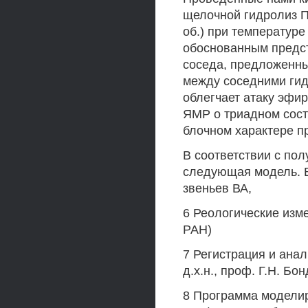
щелочной гидролиз П
об.) при температуре
обоснованным предс
соседа, предложенны
между соседними гид
облегчает атаку эфи
ЯМР о триадном сост
блочном характере п
В соответствии с по
следующая модель. В
звеньев ВА,
6 Реологические изм
РАН)
7 Регистрация и ана
д.х.н., проф. Г.Н. Б
8 Программа моделир