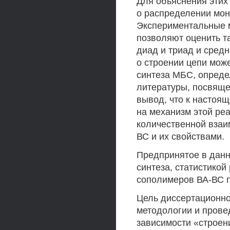
Для объяснения этих
о распределении мон
Экспериментальные м
позволяют оценить т
диад и триад и сред
о строении цепи мож
синтеза МБС, опреде
литературы, посвяще
вывод, что к настоя
на механизм этой реа
количественной взаи
ВС и их свойствами.
Предпринятое в данн
синтеза, статистикой
сополимеров ВА-ВС п
Цель диссертационно
методологии и прове
зависимости «строен