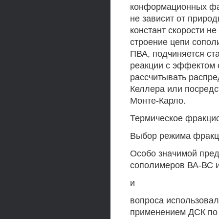
конформационных фак
не зависит от природ
констант скорости н
строение цепи сопол
ПВА, подчиняется ст
реакции с эффектом 
рассчитывать распре
Келлера или посред
Монте-Карло.
Термическое фракци
Выбор режима фракц
Особо значимой пред
сополимеров ВА-ВС и
и
вопроса использовал
применением ДСК по 