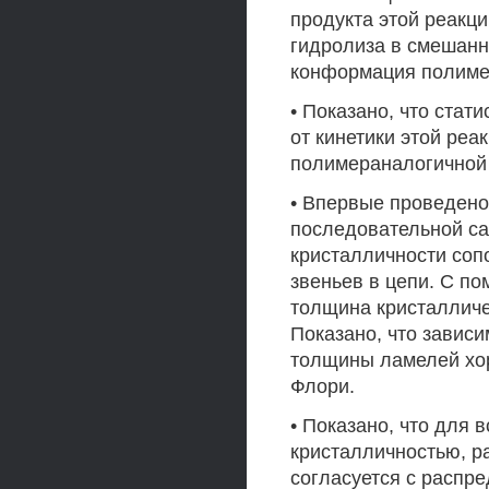
продукта этой реакци
гидролиза в смешанн
конформация полимер
• Показано, что стат
от кинетики этой реа
полимераналогичной 
• Впервые проведено
последовательной са
кристалличности со
звеньев в цепи. С 
толщина кристалличе
Показано, что завис
толщины ламелей хо
Флори.
• Показано, что для
кристалличностью, р
согласуется с распре