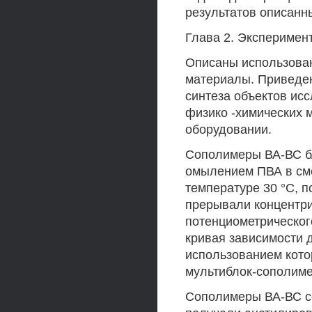
результатов описанн
Глава 2. Эксперимен
Описаны использован
материалы. Приведе
синтеза объектов ис
физико -химических 
оборудовании.
Сополимеры ВА-ВС б
омылением ПВА в сме
температуре 30 °С, 
прерывали концентри
потенциометрическог
кривая зависимости д
использованием кото
мультиблок-сополиме
Сополимеры ВА-ВС с