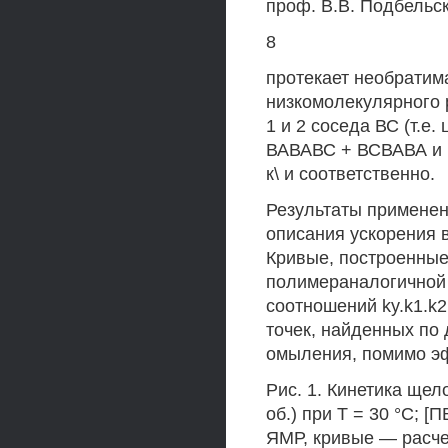
проф. В.В. Подбель
8
протекает необратим
низкомолекулярного 
1 и 2 соседа ВС (т.е
ВАВАВС + ВСВАВА и В
к\ и соответственно.
Результаты применен
описания ускорения 
Кривые, построенные
полимераналогичной 
соотношений ky.k1.k
точек, найденных по
омыления, помимо эф
Рис. 1. Кинетика щел
об.) при Т = 30 °С; 
ЯМР, кривые — расче