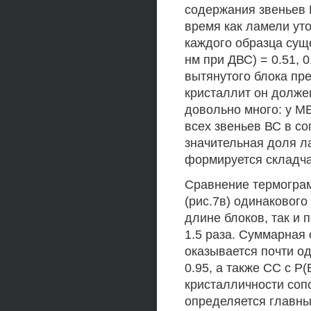
содержания звеньев В
время как ламели ут
каждого образца сущ
нм при ДВС) = 0.51, 0
вытянутого блока пре
кристаллит он должен
довольно много: у МБ
всех звеньев ВС в с
значительная доля л
формируется складч
Сравнение термограм
(рис.7в) одинакового
длине блоков, так и 
1.5 раза. Суммарная
оказывается почти од
0.95, а также СС с Р
кристалличности со
определяется главн