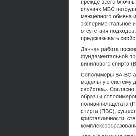
прежде всего блочны
случаях МБС нетрудн
межцепного обмена 
экспериментальное и
отсутствия подходов
предсказывать свойст
Данная работа посвя
фундаментальной пр
винилового спирта (В
Сополимеры ВА-ВС а
модельную систему д
свойства». Согласно
образцы сополимеров
поливинилацетата (П
спирта (ПВС), сущес
кристалличности, ст
комплексообразовани