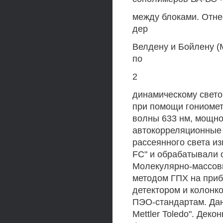
между блоками. Отне
дер
Велдену и Бойлену (M
по
2
динамическому свет
при помощи гониомет
волны 633 нм, мощно
автокорреляционные
рассеянного света и
FC" и обрабатывали 
Молекулярно-массов
методом ГПХ на прибо
детектором и колонко
ПЭО-стандартам. Да
Mettler Toledo". Де