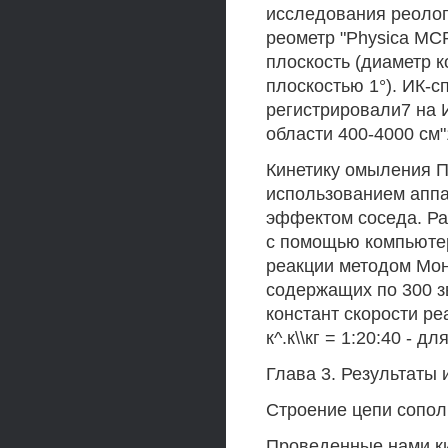
исследования реолог
реометр "Physica MCR
плоскость (диаметр к
плоскостью 1°). ИК-
регистрировали7 на И
области 400-4000 см"
Кинетику омыления П
использованием аппа
эффектом соседа. Ра
с помощью компьюте
реакции методом Мон
содержащих по 300 з
констант скорости р
к^.к\\кг = 1:20:40 - д
Глава 3. Результаты 
Строение цепи сопо
Проведенные нами ки