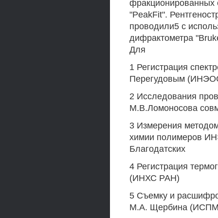
фракционированных 
"PeakFit". Рентгенос
проводили5 с исполь
дифрактометра "Bruke
Для
1 Регистрация спектр
Перегудовым (ИНЭО
2 Исследования пров
М.В.Ломоносова совме
3 Измерения методо
химии полимеров ИНЭ
Благодатских
4 Регистрация термо
(ИНХС РАН)
5 Съемку и расшифро
М.А. Щербина (ИСПМ