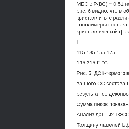
МБС с Р{ВС) = 0.51 н
рис. 6 видно, что в 
кристаллиты с разли
сополимеры состава 
кристаллической фаз
І
115 135 155 175
195 215 Г, °С
Рис. 5. ДСК-термогр
ванного СС состава Р
результат ее деконв
Сумма пиков показан
Анализ данных ТФС
Толщину ламелей Ьфр