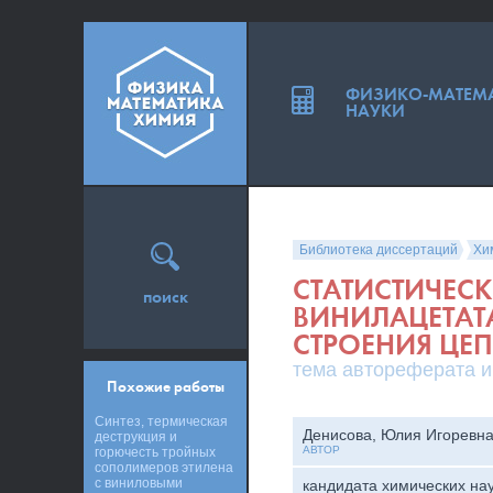
ФИЗИКО-МАТЕМ
НАУКИ
Библиотека диссертаций
Хи
СТАТИСТИЧЕС
поиск
ВИНИЛАЦЕТАТА
СТРОЕНИЯ ЦЕП
тема автореферата и
Похожие работы
Синтез, термическая
Денисова, Юлия Игоревн
деструкция и
АВТОР
горючесть тройных
сополимеров этилена
с виниловыми
кандидата химических на