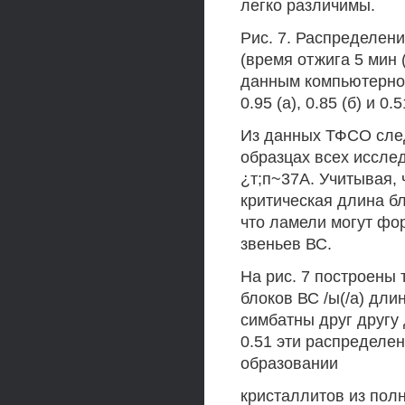
легко различимы.
Рис. 7. Распределен
(время отжига 5 мин (
данным компьютерног
0.95 (а), 0.85 (б) и 0
Из данных ТФСО след
образцах всех иссле
¿т;п~37А. Учитывая, 
критическая длина бло
что ламели могут фо
звеньев ВС.
На рис. 7 построены
блоков ВС /ы(/а) дли
симбатны друг другу
0.51 эти распределени
образовании
кристаллитов из пол