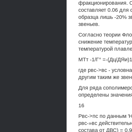
фракционирования. С
составляет 0.06 для 
образца лишь -20% з
звеньев.
Согласно теории Фло
снижение температур
температурой плавл
МТт -1/Г° =-(Дц/ДЯи)1
где рвс->вс - условн
другим таким же звен
Для ряда сополимер
определены значения
16
Рвс->пс по данным 'Н 
рвс-»вс действитель
состава от ДВС) = 0.9