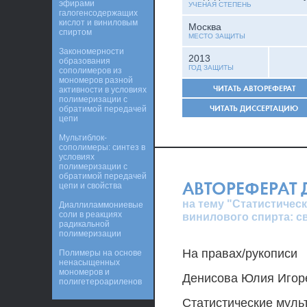
эфирами
УЧЕНАЯ СТЕПЕНЬ
галогенсодержащих
кислот и виниловым
Москва
спиртом
МЕСТО ЗАЩИТЫ
Закономерности
2013
образования
ГОД ЗАЩИТЫ
сополимеров из
мономеров разной
ЧИТАТЬ АВТОРЕФЕРАТ
активности в условиях
полимеризации с
ЧИТАТЬ ДИССЕРТАЦИЮ
обратимой передачей
цепи
Мультиблок-
сополимеры: синтез в
условиях
полимеризации с
обратимой передачей
АВТОРЕФЕРАТ
цепи и свойства
на тему "Статистичес
Диаллиламмониевые
соли в реакциях
винилового спирта: с
радикальной
полимеризации
На правах/рукописи
Полимеры на основе
ненасыщенных
мономеров и
Денисова Юлия Игор
полигетероариленов
Статистические муль