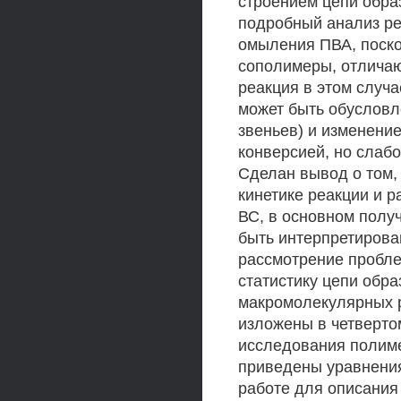
строением цепи обра
подробный анализ ре
омыления ПВА, поско
сополимеры, отличаю
реакция в этом случа
может быть обусловл
звеньев) и изменени
конверсией, но слабо
Сделан вывод о том,
кинетике реакции и 
ВС, в основном полу
быть интерпретирова
рассмотрение проблем
статистику цепи обр
макромолекулярных р
изложены в четверто
исследования полиме
приведены уравнения
работе для описания