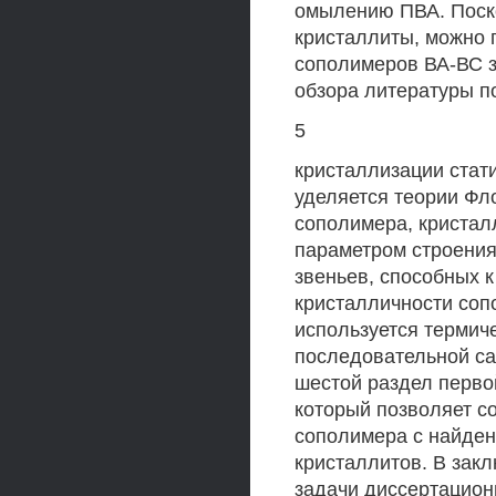
омылению ПВА. Поско
кристаллиты, можно 
сополимеров ВА-ВС з
обзора литературы 
5
кристаллизации стат
уделяется теории Фл
сополимера, кристал
параметром строения
звеньев, способных 
кристалличности соп
используется термич
последовательной са
шестой раздел перв
который позволяет с
сополимера с найден
кристаллитов. В зак
задачи диссертацион