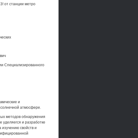
3! от станции метро
ческих
вич
дании Специализированного
амические и
 солнечной атмосфере.
ных методов обнаружения
 уделяегся и разработке
 изучению свойств и
тифицированной