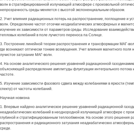
волн в стратифицированной излучающей атмосфере с произвольной оптическ
непрозрачность среды меняется с высотой экспоненциальным образом.
2. Учет влияния радиационных потерь на распространение, поглощение и у
волн. Определение частот отсечки нездиабатических атмосферных и магнит
изучение их зависимости от параметров среды. Исследование взаимодействи
тепловых колебаний в поле лучистого переноса па Солнце.
3. Построение линейной теории распространения и трансформации МАГ-вол
где возникают оптически тонкие возмущения. Учет влияния магнитного поля 
лучистое затухание МАГ-волн.
4. На основе аналитического решения уравнений радиационной газодинамик
объясняющей распределение амплитуды флуктуации интегрального потока 
частоте.
5. Изучение зависимости фазового сдвига между колебаниями в яркости (темп
спектр) от частоты колебаний.
Научная новизна
1. Впервые найдено аналитическое решение уравнений радиационной газод
неадиабатических колебаний в неоднородной излучающей атмосфере с прои
глубиной и стратифицированным теплообменом. На основе этого решения р
распространения и радиационного затухания неадиабатическнх атмосферны
среде.