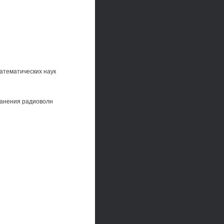
атематических наук
ранения радиоволн