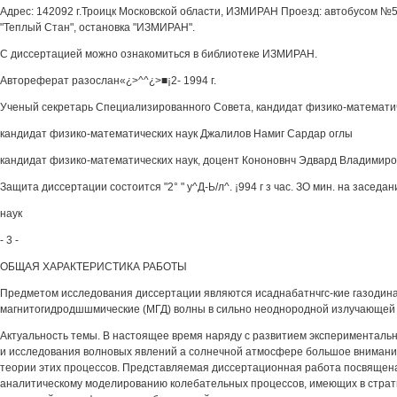
Адрес: 142092 г.Троицк Московской области, ИЗМИРАН Проезд: автобусом №5
"Теплый Стан", остановка "ИЗМИРАН".
С диссертацией можно ознакомиться в библиотеке ИЗМИРАН.
Автореферат разослан«¿>^^¿>■¡2- 1994 г.
Ученый секретарь Специализированного Совета, кандидат физико-математи
кандидат физико-математических наук Джалилов Намиг Сардар оглы
кандидат физико-математических наук, доцент Кононовнч Эдвард Владимиро
Защита диссертации состоится "2° " у^Д-Ь/л^. ¡994 г з час. ЗО мин. на засе
наук
- 3 -
ОБЩАЯ ХАРАКТЕРИСТИКА РАБОТЫ
Предметом исследования диссертации являются исаднабатнчгс-кие газодин
магнитогидродшшмические (МГД) волны в сильно неоднородной излучающей
Актуальность темы. В настоящее время наряду с развитием эксперименталь
и исследования волновых явлений а солнечной атмосфере большое внимание
теории этих процессов. Представляемая диссертационная работа посвящена
аналитическому моделированию колебательных процессов, имеющих в стра