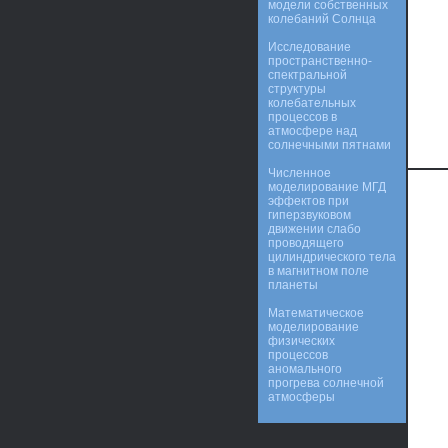
модели собственных
колебаний Солнца
Исследование
пространственно-
спектральной
структуры
колебательных
процессов в
атмосфере над
солнечными пятнами
Численное
моделирование МГД
эффектов при
гиперзвуковом
движении слабо
проводящего
цилиндрического тела
в магнитном поле
планеты
Математическое
моделирование
физических
процессов
аномального
прогрева солнечной
атмосферы