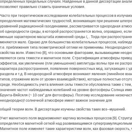
определенных предельных случаях. Найденные в данной диссертации анал
позволяют правильно ставить граничные условия.
Часто при теоретическом исследовании колебательных процессов в излучаю
преодоления математических трудностей, возникающих при решении шпег
уравнений радиационной газодинамики, рассматривается однородная атмос
об однородности среды, в которой распространяется волна, оправдано, если
меньше характерною масштаба изменений среды /„ . Тогда при распростране
меняются мало. Однако для большинства колебательных процессов, наблюдае
т.е. приближения типа геометрической оптики не применимы. Неоднородност
свойства волн. Известно [8], что основными факторами, вызывающими неодн
являются сила тяжести и магнитное поле. Стратификация атмосферы привод
эффектов, как увеличение (пли уменьшение) амплитуды волны при ее распр
характера распространения, появление поверхностных мод, затухающих с у
раздела и т.д. В неоднородной атмосфере возникают явления (линейное вз
типов, отражение волн от уровнч взаимодействия), которые полностью отсут
среде. Необходимость учета влияния силы тяжести обусловлена также с тем,
значения частот наблюдаемых колебаний на уровне фотосферы Солнца име
Брунта-Вяйсяля (~ 10 сек" для фотосферы). Поэтому исследование низкочас
неоднородно)! солнечной атмосфере имеет важное значение для
общей теории волн. В диссертации изучены свойства таких воз--мушений.
Учет магнитного поля видоизменяет картину волновых процессов [9]. Струк
определяется магнитной сеткой над развивающимися суперграмуляциолиыми 
Магнитное поле изменяет такие характеристики волн, ках фазовая скорость, 