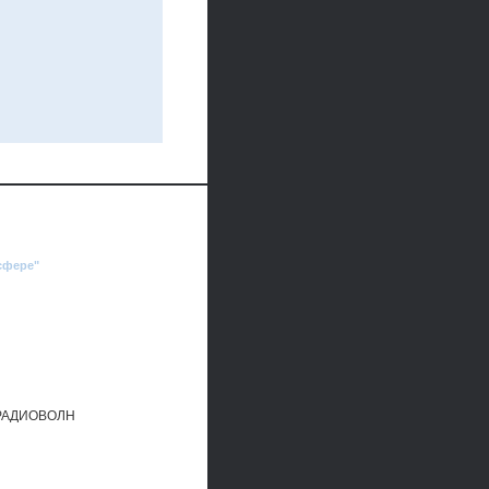
сфере"
РАДИОВОЛН