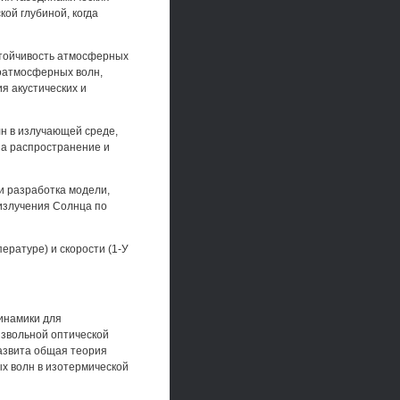
ой глубиной, когда
стойчивость атмосферных
оатмосферных волн,
я акустических и
н в излучающей среде,
на распространение и
и разработка модели,
излучения Солнца по
ературе) и скорости (1-У
инамики для
звольной оптической
азвита общая теория
х волн в изотермической