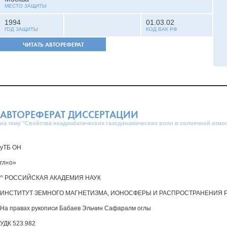
МЕСТО ЗАЩИТЫ
1994
01.03.02
ГОД ЗАЩИТЫ
КОД ВАК РФ
ЧИТАТЬ АВТОРЕФЕРАТ
АВТОРЕФЕРАТ ДИССЕРТАЦИИ
на тему "Свойства неадиабатических газодинамических волн в солнечной атмо
уТБ ОН
гл«о»
^ РОССИЙСКАЯ АКАДЕМИЯ НАУК
ИНСТИТУТ ЗЕМНОГО МАГНЕТИЗМА, ИОНОСФЕРЫ И РАСПРОСТРАНЕНИЯ 
На правах рукописи Бабаев Эльчин Сафаралм оглы
УДК 523.982