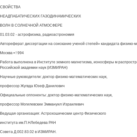
СВОЙСТВА
НЕАДПАБАТИЧЕСКИХ ГАЗОДИНАМИЧЕСКИХ
ВОЛН В СОЛНЕЧНОЙ АТМОСФЕРЕ
01.03.02 - астрофизика, радиоастрономия
Автореферат диссертации на соискание ученой степей» кандидата физико-м
Москва • ! 994
Работа выполнена в Институте земного магнетизма, ионосферы м распрост
Российской академии наук {ИЗМИРАН)
Научные руководители: доктор физико-математических наук,
профессор Жугвда Юзеф Данилович
Официальные оппоненты: доктор физико-математических наук,
профессор Могилевскии Эммануил Израилевич
Ведущая организация: Астрохошическии центр Физического
института им.П.НЛебедева РАН
Совета Д.002.83.02 в ИЗМИРАН.