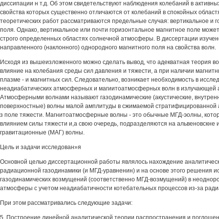
диссипации н т.д. Об этом свидетельствуют наблюдения колебаний в активны
свойства которых существенно отличаются от колебаний в спокойных областя
теоретических работ рассматриваются предельные случая: вертикальное и 
поля. Однако, вертикальное или почти горизонтальное магнитное поле может
строго определенных областях солнечной атмосферы. В диссертации изучен
направленного (наклонного) однородного магнитного поля на свойства волн.
Исходя из вышеизложенного можно сделать вывод, что адекватная теория в
влияние на колебания среды сил давления и тяжести, а при наличии магнит
плазме - и магнитных сил. Следовательно, возникает необходимость в иссле
неадиабатических атмосферных и магиитоатмосферных волн в излучающей 
Атмосферными волнами называют газодинамические (акустические, внутрен
поверхностные) волны малой амплитуды в сжимаемой стратифицированной
з поле тяжести. Магнитоатмосферные волны - это обычные МГД-эолны, кото
влиянием силы тяжести и,а свою очередь, подразделяются на альвеновскне и
гравитационные (МАГ) волны.
Цель и задачи исследован»я
Основной целью диссертационной работы являлось нахождение аналитичес
радиационной газодинамики (и МГД-уравненин) и на основе этого решения и
газодинамических возмущений (соответственно МГД-возмущений) в неоднор
атмосферы с учетом неадиабатичности котебательных процессов из-за ради
При этом рассматривались следующие задачи:
5. Построение линейной аналитической теории распространения и поглоще