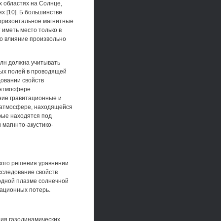
х областях на Солнце,
х [10]. Б большинстве
горизонтальное магнитные
 иметь место только в
о влияние произвольно
олн должна учитывать
ных полей в проводящей
довании свойств
атмосфере.
ние гравитационные и
 атмосфере, находящейся
рые находятся под
 магннто-акустико-
кого решения уравнении
сследование свойств
одной плазме солнечной
ационных потерь.
ния газодинамических