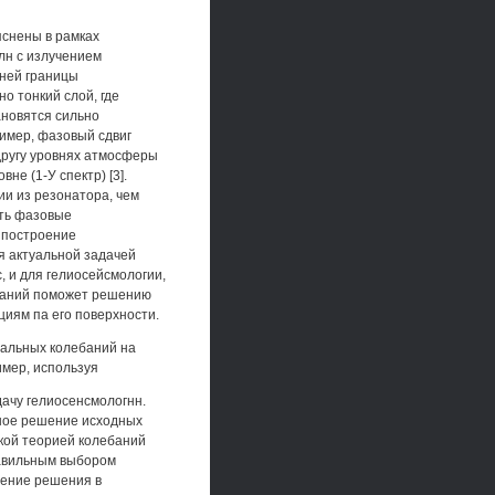
яснены в рамках
лн с излучением
жней границы
о тонкий слой, где
ановятся сильно
имер, фазовый сдвиг
другу уровнях атмосферы
не (1-У спектр) [3].
и из резонатора, чем
ить фазовые
 построение
я актуальной задачей
 и для гелиосейсмологии,
ебаний поможет решению
циям па его поверхности.
бальных колебаний на
имер, используя
дачу гелиосенсмологнн.
ное решение исходных
кой теорией колебаний
равильным выбором
дение решения в