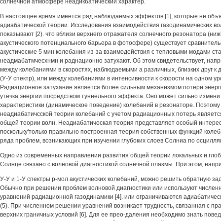
солнечной атмосфере неадикбатический характер.
В настоящее время имеется ряд наблюдаемых эффектов [1], которые не объ
адиабатической теории. Исследования взаимодействия газодинамических во
показывают [2). что вблизи верхнего отражателя солнечного резонатора (ни
акустического потенциального барьера в фотосфере) существует сравнительн
акустические 5 мин колебания из-за взаимодействия с тепловыми модами ст
неадмабатмчесхнмн и раднационно затухают. Об этом свидетельствует, напр
между колебаниями в скоростях, наблюдаемыми а различных, близких друг к 
(У-У спектр), или между колебаниями в интенсивности к скорости на одном уров
Радиационное затухание является более сильным механизмом потери энерги
утечка энергии посредством туннельного эффекта. Оно может сильно измен
характеристики (динамическое поведение) колебаний в резонаторе. Поэтому
неадиабатичсской теории колебаний с учетом радиационных потерь являетс
общей теории волн. Неадиабатическая теория представляет особый интерес,
поскольку'только правильно построенная теория собственных функций кол
ряда проблем, возникающих при изучении глубоких слоев Солниа по осцилля
Одно из современных направлении развития общей теории локальных и гло
Солнце связано с волновой диагностикой солнечной плазмы. При этом, напр
У-У и 1-У спектры р-мол акустических колебаний, можно решить обратную за
Обычно при решении проблем волновой диагностики или используют числен
уравнений радиационной газодинамики [4]. или ограничиваются адиабатичес
(5). При численном решении уравнений возникает трудность, связанная с п
верхних граничных условий [6]. Для ее прео-даления необходимо знать пове