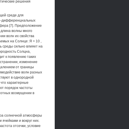
итические решения
щей среде для
ро-дифференцнальных
фера [7]. Предположение
 длина волны много
нии волн их свойства
мых на Солнце: Я > 10 ,
ь среды сильно влияет на
ородность Солцна,
ит к появлению таких
остранении, изменение
далением от границы
аимодействие волн разных
ствуют в однородной
 что характерные
ют порядок частоты
тотных возмущении в
тура солнечной атмосферы
ячейками и вокруг них.
частота отсечки, условие