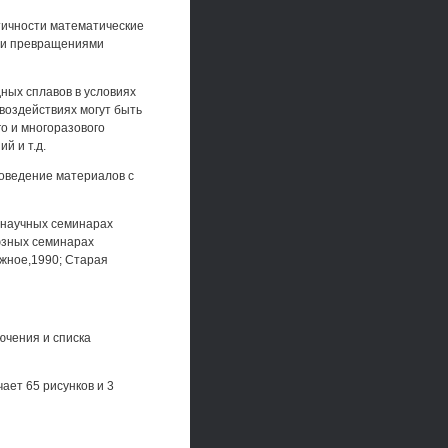
тичности математические
ми превращениями
ных сплавов в условиях
воздействиях могут быть
о и многоразового
й и т.д.
оведение материалов с
 научных семинарах
юзных семинарах
ежное,1990; Старая
ючения и списка
ает 65 рисунков и 3