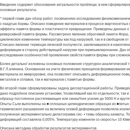
Введение содержит обоснование актуальности проблещи, в нем сформулиро
основные результаты.
^ первой главе дан обзор работ, посвяаеняих исследованию физикскмеханич
с паадтью 4ормы. Описано поведение материалов в процессе мартенсктпых
эффекты памяти формы и пластичности превращения. Приведены данные о 
реверсивной памяти формы. Рассмотрено явление обратимой лаияти Форш, к
циклическое изменении температуры как под нагрузкой, так и в свободном о
Списано явление термоцак-лической ползучести, заключавшееся в накопле
деформации в сторону действующей нагрузки при гермоьиклиронании. Дан о
исследовании особенностей проявления свойств памяти фермы при сложном
Более детально' изложены основные положения структурно-аналитической т
В.Г.Л.алинина. Основанная на учете физических принципов формирования ие
материала но микроуровне, она позволяет описывать деформационное пове
металлов и сплавов, так и материалов с памятью формы.
Во второй главе сформулированы задачу диссертационной работы. Приведен
дано подробное описание установки, 'позволявшей как по отдельности, так 
образцу постоянное растягивающее или скниш%ее усилие до 5000 Н и крутят.?
Опыты Сьли выполнены на ■ сплошных цилиндрических образцах из ■литых 
термического расширения на величину осевой деформации позволяла исклю
полученная.экспериментально дилатогракма сис- • темы образец-захваты. Т
деформаций составляла 0,005%. Температуру изменяли со скорость» 10 К/ми
Описана методика обработки результатов экспериментов.