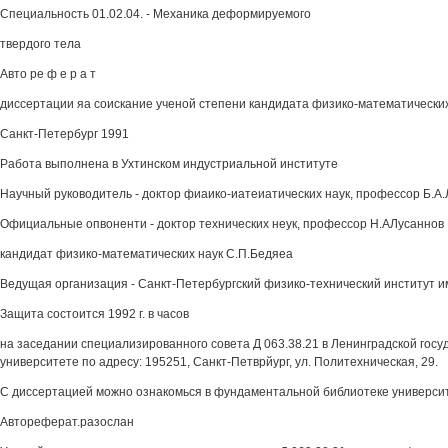
Специальность 01.02.04. - Механика деформируемого
твердого тела
Авто ре ф е р а т
диссертации яа соискание ученой степени кандидата физико-математических
Санкт-Петербург 1991
Работа выполнена в Ухтинском индустриальной институте
Научный руководитель - доктор фиаико-иатеиатических наук, профессор Б.А
Официальные опвоненти - доктор технических неук, профессор Н.АЛусаннов
кандидат физико-математических наук С.П.Бедяеа
Ведущая организация - Санкт-Петербургский физико-технический институт 
Защита состоится 1992 г. в часов
на заседании специализированного совета Д 063.38.21 в Ленинградской гос
университете по адресу: 195251, Санкт-Петврйург, ул. Политехническая, 29.
С диссертацией можно ознакомься в фундаментальной библиотеке универси
Автореферат.разослан