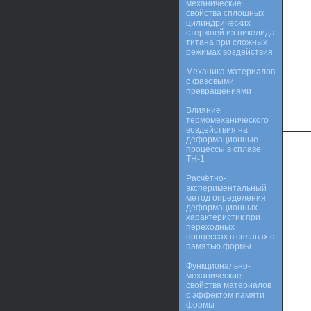
механические
свойства сплошных
цилиндрических
стержней из никелида
титана при сложных
режимах воздействия
Механика материалов
с фазовыми
превращениями
Влияние
термомеханического
воздействия на
деформационные
процессы в сплаве
ТН-1
Расчётно-
экспериментальный
метод определения
деформационных
характеристик при
переходных
процессах в сплавах с
памятью формы
Функционально-
механические
свойства материалов
с эффектом памяти
формы