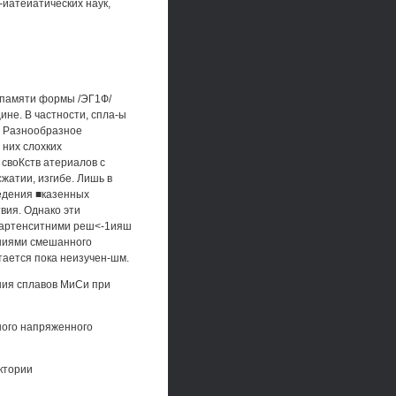
-иатеиатических наук,
 памяти формы /ЭГ1Ф/
ине. В частности, спла-ы
. Разнообразное
 них слохких
своКств атериалов с
жатии, изгибе. Лишь в
ведения ■казенных
вия. Однако эти
 мартенситними реш<-1ияш
ениями смешанного
тается пока неизучен-шм.
ния сплавов МиСи при
ного напряженного
ктории