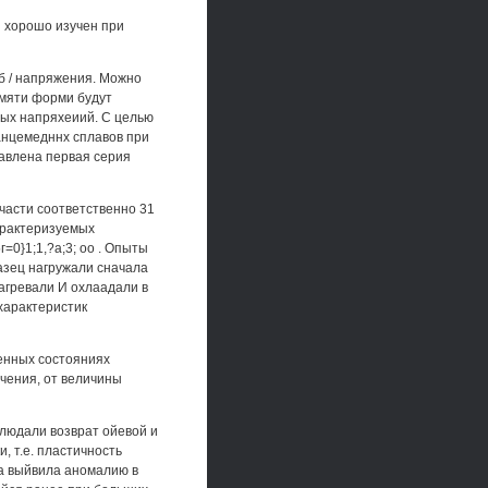
 хорошо изучен при
/б / напряжения. Можно
амяти форми будут
ных напряхеиий. С целью
анцемедннх сплавов при
авлена первая серия
части соответственно 31
арактеризуемых
=0}1;1,?а;3; оо . Опыты
азец нагружали сначала
агревали И охлаадали в
характеристик
енных состояниях
учения, от величины
блюдали возврат ойевой и
, т.е. пластичность
Па выйвила аномалию в