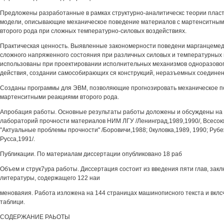
Предложены разработанные в рамках структурно-аналитическс теории плас
модели, описывающие механическое поведение материалов с мартенситны
второго рода при сложных температурно-силовых воздействиях.
Практическая ценность. Выявленные закономерности поведени марганцемед
сложного напряженного состояния при различных силовых и температурных 
использованы при проектировании исполнительных механизмов одноразовог
действия, создании самособирающих ся конструкций, неразъемных соединени
Созданы программы для ЭВМ, позволяющие прогнозировать механическое п
мартенситными реакциями второго рода.
Апробация работы. Основные результаты работы доложены и обсуждены на
лабораторий прочности материалов НИМ ЛГУ /Ленинград,1989,1990/, Всесо
"Актуальные проблемы прочности" /Боровичи,1988; 0куловка,1989, 1990; Руб
Русса,1991/.
Публикации. По материалам диссертации опубликовано 18 раб
Объем и струк7ура работы. Диссертация состоит из введения пяти глав, закл
литературы, содержащего 122 наи
меноваяия. Работа изложена на 144 страницах машинописного текста и вклсч
таблици.
СОДЕРЖАНИЕ РАЬОТЫ