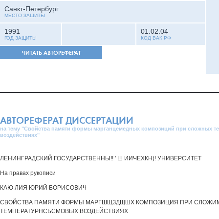
Санкт-Петербург
МЕСТО ЗАЩИТЫ
1991
01.02.04
ГОД ЗАЩИТЫ
КОД ВАК РФ
ЧИТАТЬ АВТОРЕФЕРАТ
АВТОРЕФЕРАТ ДИССЕРТАЦИИ
на тему "Свойства памяти формы марганцемедных композиций при сложных т
воздействиях"
ЛЕНИНГРАДСКИЙ ГОСУДАРСТВЕННЫ!! ' Ш ИИЧЕХКН)! УНИВЕРСИТЕТ
На правах рукописи
КАЮ ЛИЯ ЮРИЙ БОРИСОВИЧ
СВОЙСТВА ПАМЯТИ ФОРМЫ МАРГШЩЗДЩШХ КОМПОЗИЦИЯ ПРИ СЛОЖИ
ТЕМПЕРАТУРНСЬСМОВЫХ ВОЗДЕЙСТВИЯХ