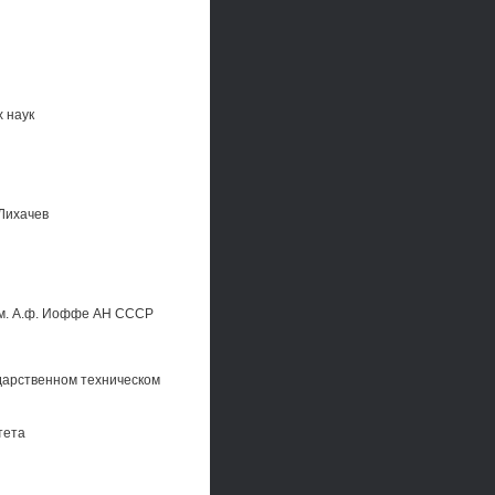
 наук
.Лихачев
им. А.ф. Иоффе АН СССР
ударственном техническом
тета