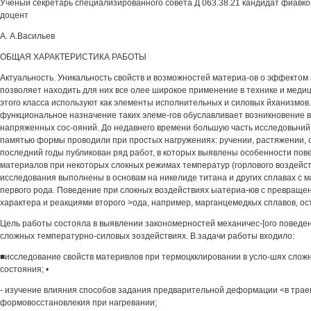
Ученый секретарь специализированного совета Д 063.38.21 кандидат фиавко
доцент
А. А.Васильев
ОБЩАЯ ХАРАКТЕРИСТИКА РАБОТЫ
Актуальность. Уникальность свойств и возможностей материа-ов о эффектом
позволяет находить для них все олее широкое применение в технике и медиц
этого класса используют как элементы исполнительных и силовых йханизмов
функциональное назначение таких элеме-гов обуславливает возникновение в
напряженных сос-ояний. До недавнего времени большую часть исследовьний 
памятью формы проводили при простых нагружениях: ручении, растяжении, с
последний годы публикован ряд работ, в которых выявлены особенности по
материалов при некоторых слокных режимах температур (горлового воздейст
исследования выполнены в основам на никелиде титана и других сплавах с
первого рода. Поведение при слокных воздействиях ыатериа-юв с превращ
характера и реакциями второго >ода, например, марганцемедкых сплавов, ос
Цель работы состояла в выявлении закономерностей механичес-[ого поведе
сложных температурно-силовых зоздействиях. В.задачи работы входило:
■исследование свойств материвлов при термоцкклировании в усло-шях слож
состояния; •
- изучение влияния способов задания предварительной деформации <в трае
формовосстановлекия при нагревании;