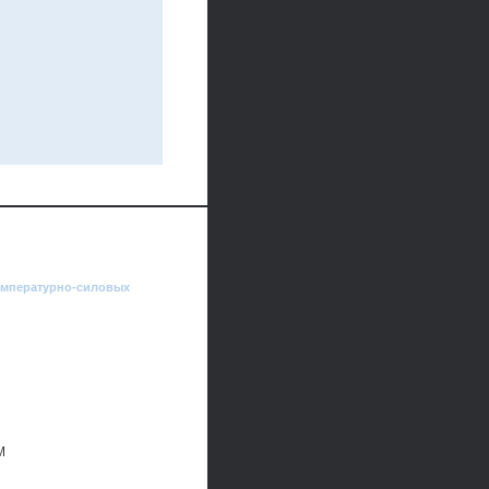
емпературно-силовых
М