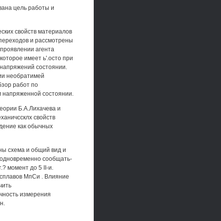
вана цель работы и
еских свойств материалов
 переходов и рассмотрены
проявлении агента
оторое имеет ь'.осто при
т напряжений состоянии.
нии необратимей
бзор работ по
 напряженной состоянии.
еории Б.А.Лихачева и
ханичссклх свойств
дение как обычных
ы схема и общий вид и
и одновременно сообщать-
 момент до 5 II-и.
сплавов МпСи . Влияние
чить
очность измерения
н.