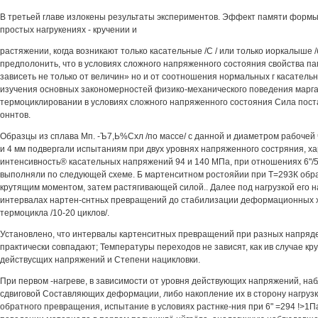
В третьей главе излокены результаты экспериментов. Эффект памяти формы
простых нагрукениях - кручении и
растяжении, когда возникают только касательные /С / или только иоркалыше 
предполонить, что в условиях сложного напряженного состояния свойства п
зависеть не только от величин» но и от соотношения нормальных г касатель
изучения основных закономерностей физико-механического поведения марг
термоциклировании в условиях сложного напряженного состояния Сила пост
оннтов.
Образцы из сплава Мп. -Ъ7,Ь%Схл /по массе/ с данной и диаметром рабочей 
и 4 мм подвергали испытаниям при двух уровнях напряженного состряния, х
интенсивность® касательных напряжений 94 и 140 МПа, при отношениях 6"/5г
выполняли по следующей схеме. Б мартенситном ростояйии при Т=293К обр
крутящим моментом, затем растягивающей силой.. Далее под нагрузкой его н
интервалах нартен-снтньх превращений до стабилизации деформационных 
термоцикла /10-20 циклов/.
Установлено, что интервалы картенситных превращений при разных напряд
практически совпадают; Температуры переходов не зависят, как ив случае кр
действусщих напряжений и Степени нацикловки.
При первом -нагреве, в зависимости от уровня действующих напряжений, на
сдвиговой Составляющих деформации, либо накопление их в сторону нагрузки
обратного превращения, испытание в условиях растнке-ния при 6" =294 !>1