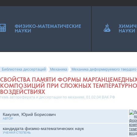
ФИЗИКО-МАТЕМАТИЧЕСКИЕ
ХИМИЧ
НАУКИ
НАУКИ
Библиотека диссертаций
Механика
Механика деформируемого твердого
СВОЙСТВА ПАМЯТИ ФОРМЫ МАРГАНЦЕМЕДНЫ
КОМПОЗИЦИЙ ПРИ СЛОЖНЫХ ТЕМПЕРАТУРН
ВОЗДЕЙСТВИЯХ
тема автореферата и диссертации по механике, 01.02.04 ВАК РФ
Какулия, Юрий Борисович
АВТОР
кандидата физико-математических наук
УЧЕНАЯ СТЕПЕНЬ