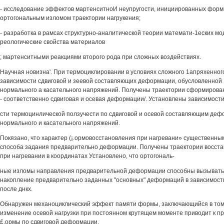
- исследование эффектов мартенситноИ неупругости, инициированных форм
ортогональным изломом траектории нагрукения;
- разработка в рамсах структурно-аналитической теории математи-1еских м
реологические свойства материалов
; мартенситными реакциями второго рода при сложных воздействиях.
Научная новизна'. При термоциклировании в условиях сложного 1апряхенног
зависимости сдвиговой и зеевой составляющих деформации, обусловленной
нормального а касательного напряжений. Получены траектории сформировани
- соответственно сдвиговая и осевая деформации/. Установлены зависимости
сти термоцинлической ползучести по сдвиговой и осевой составляющим деф
нормального и касательного напряжений.
Покязано, что характер (¡.ормовосстановления при нагревани» существенны
способа задания предварительно деформации. Получены траектории восст
при нагревании в координатах Установлено, что ортогональ-
ные изломы направления предварительной деформации способны вызывать ке
накопление предварительно заданных "основных" деформаций в зависимост
после днкх.
Обнаружен механоциклический эффект памяти формы, заключающийся в том,
изменение осевой нагрузки при постоянном крутящем моменте приводит к п
£,ормы по сдвиговой деформации.