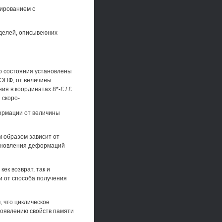
ированием с
оделей, описывеюних
о состояния установлены
 ЭПФ, от величины
я в координатах 8*-£ / £
 скоро-
ормации от величины
м образом зависит от
ановления деформаций
к возврат, так и
и от способа получения
 что циклическое
роявлению свойств памяти