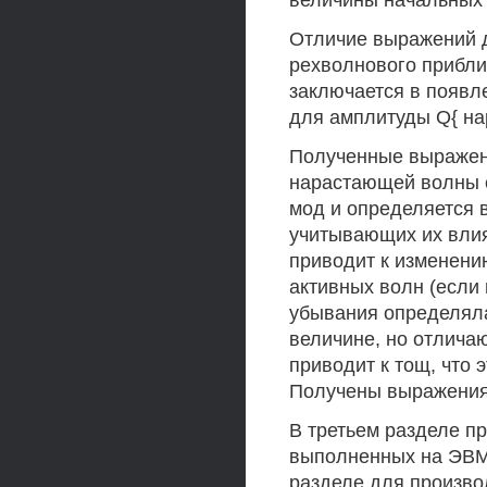
величины начальных 
Отличие выражений д
рехволнового приближ
заключается в появл
для амплитуды Q{ н
Полученные выражени
нарастающей волны 
мод и определяется 
учитывающих их влия
приводит к изменени
активных волн (если 
убывания определял
величине, но отлича
приводит к тощ, что 
Получены выражения 
В третьем разделе п
выполненных на ЭВМ
разделе для произво