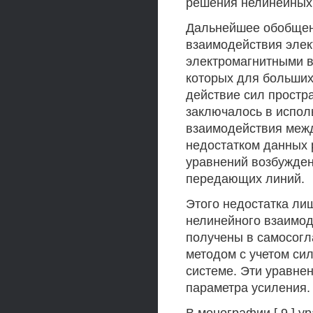
решения нелинейных
Дальнейшее обобщен
взаимодействия элек
электромагнитными во
которых для больших
действие сил простр
заключалось в испол
взаимодействия меж
недостатком данных 
уравнений возбужден
передающих линий.
Этого недостатка лиш
нелинейного взаимод
получены в самосогл
методом с учетом сил
системе. Эти уравне
параметра усиления.