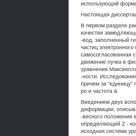
использующий форма
Настоящая диссертац
В первом разделе ра
качестве замедляюще
-вод, заполненный г
частиц электронного 
самосогласованная с
движение пучка в фи
уравнения Максвелла
-ности. Исследовани
причем за "единицу"
ро и частота &
Введением двух вспо
деформации, описыва
-весного положения 
определяющей Z - ко
исходная система ур