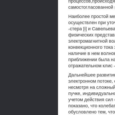
процессов,происходя
самостогласованной 
Наиболее простой ме
осуществлен при уто
-стера [i] и Савельев
физических представ
электромагнитной во
конвекционного тока
наличие в нем волнов
приближении была на
отражательном клис -
Дальнейшее развитие
электронном потоке, с
несмотря на сложный
пучке, индивидуальн
учетом действия сил 
показано, что колеб
обусловлено тем, что