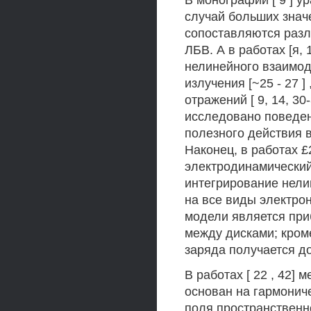
В монографии [ 9 ] у
случай больших значе
сопоставляются разл
ЛБВ. А в работах [я,
нелинейного взаимод
излучения [~25 - 27 
отражений [ 9, 14, 30-
исследовано поведе
полезного действия 
Наконец, в работах £
электродинамический
интегрирование нели
на все виды электро
модели является пр
между дисками; кром
заряда получается до
В работах [ 22 , 42]
основан на гармониче
поля пространственн