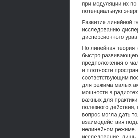
при модуляции их по
потенциальную энерг
Развитие линейной т
исследованию диспер
дисперсионного уравн
Но линейная теория 
быстро развивающего
предположения о мал
и плотности простра
соответствующим по
для режима малых а
мощности в радиотех
важных для практики
полезного действия, 
вопрос могла дать т
взаимодействия под
нелинейном режиме. 
исследование, лишь дл