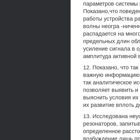
параметров системы 
Показано,что поведе
работы устройства ра
волны неогра -ниченн
распадается на мног
предельных длин обл
усиление сигнала в о
амплитуда активной 
12. Показано, что та
важную информацию о
так аналитическое и
позволяет выявить и
выяснить условия их 
их развитие вплоть 
13. Исследована неус
резонаторов, запиты
определенное рассто
возбуждение лишь п