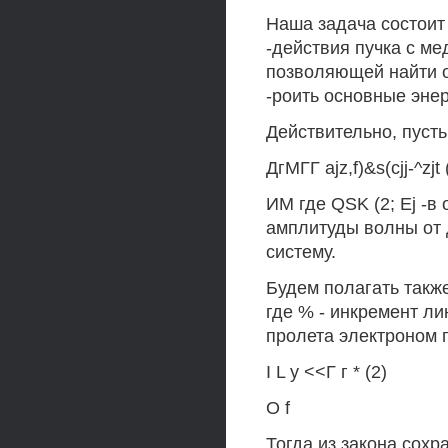
Наша задача состоит
-действия пучка с м
позволяющей найти о
-роить основные энер
Действительно, пусть
ДгМГГ ajz,f)&s(cjj-^zjt (
ИМ где QSK (2; Ej -
амплитуды волны от 
систему.
Будем полагать также
где % - инкремент л
пролета электроном 
I L у <<Г г * (2)
О f
Тогда из закона сохр