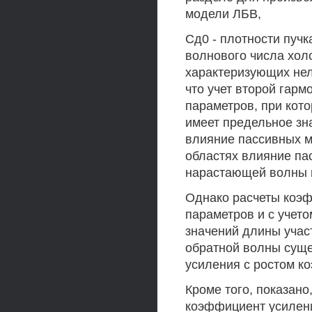
модели ЛБВ,
Сд0 - плотности пучк
волнового числа хол
характеризующих нел
что учет второй гарм
параметров, при кот
имеет предельное зн
влияние пассивных мо
областях влияние па
нарастающей волны 
Однако расчеты коэф
параметров и с учет
значений длины учас
обратной волны сущ
усиления с ростом к
Кроме того, показано
коэффициент усилени