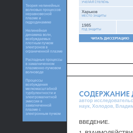
УЧЕНАЯ СТЕПЕНЬ
Теория нелинейных
волновых процессов
Харьков
неравновесной
МЕСТО ЗАЩИТЫ
плазме и
гидродинамике
1985
ГОД ЗАЩИТЫ
Нелинейная
динамика волн,
ЧИТАТЬ ДИССЕРТАЦИЮ
возбуждаемых
плотным пучком
электронов в
ограниченной плазме
Распадные процессы
в замагниченном
плазменно-пучковом
волноводе
Процессы
возбуждения
мелкомасштабной
СОДЕРЖАНИЕ 
турбулентности и
электромагнитной
автор исследовательс
эмиссии в
замагниченной
наук, Холодов, Влади
плазме с
электронным пучком
ВВЕДЕНИЕ.
1. ВЗАИМОДЕЙСТВИ