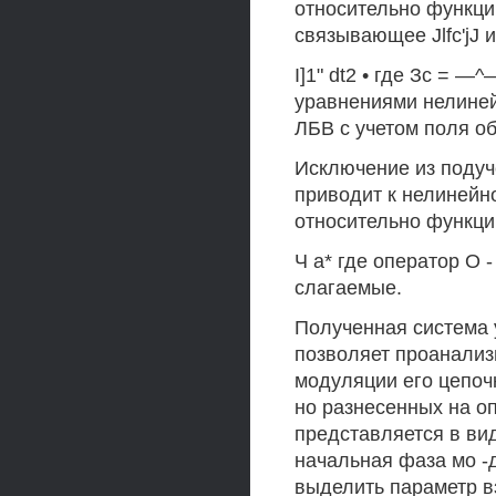
относительно функци
связывающее Jlfc'jJ и
I]1" dt2 • где Зс = 
уравнениями нелиней
ЛБВ с учетом поля о
Исключение из подуч
приводит к нелиней
относительно функции
Ч а* где оператор О 
слагаемые.
Полученная система 
позволяет проанализ
модуляции его цепоч
но разнесенных на оп
представляется в вид
начальная фаза мо -
выделить параметр вз