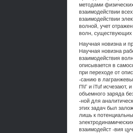
методами физических
взаимодействии всех
взаимодействии элек
волной, учет отраже
волн, существующих 
Научная новизна и пр
Научная новизна рабо
взаимодействия волн
описывается в самос
при переходе от опи
-санию в лагранжевы
П\Г и iTuf исчезают, 
объемного заряда бе
-ной для аналитичес
этих задач был залож
лишь к потенциальны
электродинамических
взаимодейст -вия цуч