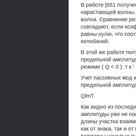
В работе [651 получ
нарастающей волны,
волна. Сравнение ре
совпадают, если коэ
равны нулю, что соот
колебаний.
В этой же работе по
предельной амплиту
режиме ( Q < 0 ): т к '
Учет пассивных мод 
предельной амплиту
QlmТ
Как видно из послед
амплитуды уже не по
длины участка взаим
как от знака, так и о