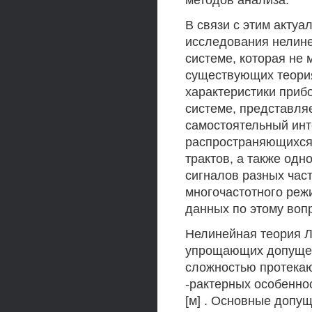
методов анализа.
В связи с этим актуа
исследования нелине
системе, которая не 
существующих теория
характеристики приб
системе, представляе
самостоятельный инт
распространяющихся
трактов, а также од
сигналов разных част
многочастотного реж
данных по этому вопр
Нелинейная теория 
упрощающих допущен
сложностью протекаю
-рактерных особенно
[м] . Основные допу