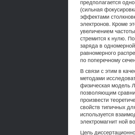
предполагается одно
(сильная фокусировк
эффектами столкнове
электронов. Кроме это
увеличением частоты
стремится к нулю. П
заряда в одномерной
равномерного распр
по поперечному сече
В связи с этим в ка
методами исследоват
физическая модель Л
позволяющим сравни
произвести теоретич
свойств типичных дл
используется взаимо
электромагнит ной в
Цель диссертационно