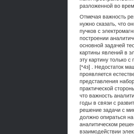
разложенной во врем
Отмечая важность ре
нужно сказать, что 
пучков с электромаг
построении аналитиче
основной задачей те
картины явлений в э
эту картину только с
[*4з] . Недостаток ма
проявляется естеств
представления набор
практической стороны
что важность аналит
годы в связи с разви
решение задачи с ми
должно опираться н
аналитическом решен
взаимодействии элек