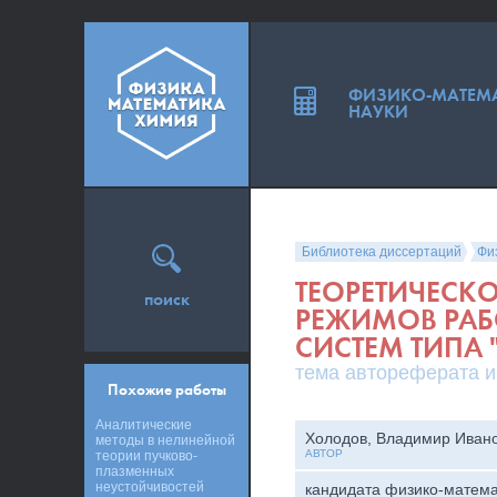
ФИЗИКО-МАТЕМ
НАУКИ
Библиотека диссертаций
Фи
ТЕОРЕТИЧЕСК
поиск
РЕЖИМОВ РАБ
СИСТЕМ ТИПА 
тема автореферата и
Похожие работы
Аналитические
Холодов, Владимир Иван
методы в нелинейной
АВТОР
теории пучково-
плазменных
неустойчивостей
кандидата физико-матема