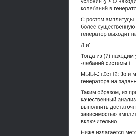
условия § > О находи
колебаний в генератор
С ростом амплитуды 
более существенную р
генератор выходит на
Л и'
Тогда из (7) находи
-лебаний системы i
МЫЫ-J г£ст f2: Jo и
генератора на задан
Таким образом, из п
качественный анализ
выполнить достаточно
зависимостью амплит
включительно .
Ниже излагается мет