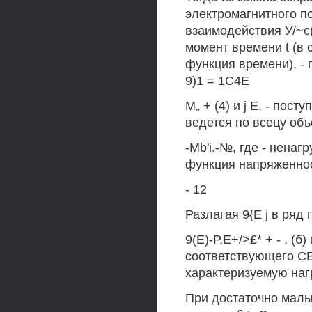
электромагнитного п
взаимодействия У/~с(
момент времени t (в
функция времени), - 
9)1 = 1С4Е
М„ + (4) и j Е. - пос
ведется по всецу объ
-Mb'i.-№, где - ненаг
функция напряженно
- 12
Разлагая 9{Е j в ряд
9(E)-Р,Е+/>£* + - , (
соответствующего СВ
характеризуемую нагру
При достаточно малы