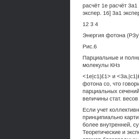
расчёт 1е расчёт 3а1 
экспер. 16] 3а1 экспер
12 3 4
Энергия фотона (РЗу
Рис.6
Парциальные и полн
молекулы КНз
<1е|с1|£1> и <За,|с1
фотона со, что говор
парциальных сечений
величины стат. весо
Если учет коллектив
принципиально карти
более внутренней, с
Теоретические и экс