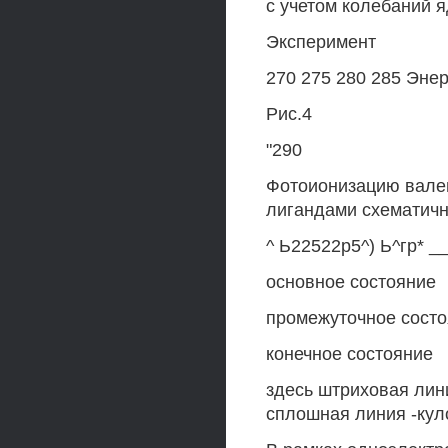
с учетом колебаний 
Эксперимент
270 275 280 285 Энер
Рис.4
"290
Фотоионизацию вале
лигандами схематичн
^ Ь22522р5^) Ь^гр* _
основное состояние
промежуточное сост
конечное состояние
здесь штриховая лин
сплошная линия -кул