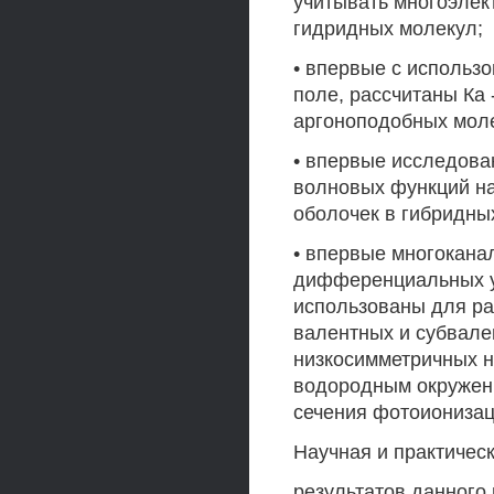
учитывать многоэлек
гидридных молекул;
• впервые с использ
поле, рассчитаны Ка
аргоноподобных мол
• впервые исследов
волновых функций на
оболочек в гибридны
• впервые многокан
дифференциальных у
использованы для ра
валентных и субвале
низкосимметричных н
водородным окружен
сечения фотоионизац
Научная и практичес
результатов данного