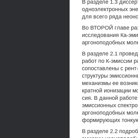
В разделе 1.3 диссе
одноэлектронных эне
для всего ряда неон
Во ВТОРОЙ главе ра
исследования Ка-эми
аргоноподобных мол
В разделе 2.1 прове
работ по К-эмиссии 
сопоставлены с рент
структуры эмиссион
механизмы ее возник
кратной ионизации м
сия. В данной работ
эмиссионных спектров
аргоноподобных моле
формирующих тонкую 
В разделе 2.2 подроб