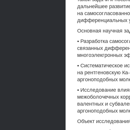
дальнейшее развити
на самосогласованн
дифференциальных у
Основная научная за
• Разработка самосо
связанных дифференц
многоэлекгронных э
• Систематическое и
на рентгеновскую Ка
аргоноподобных мол
• Исследование влия
межоболочечных кор
валентных и субвале
аргоноподобных мол
Объект исследовани