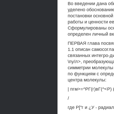
Во введении дана об
уделено обоснованию
постановки основной
работы и ценности ее
Сформулированы осн
определен личный вк
ПЕРВАЯ глава посвя
1.1 описан самосогл
связанных интегро-
\пу/л>, преобразующ
симметрии молекулы 
по функциям с опред
центра молекулы:
| пгм>=^РГ(г)вГ(^<Р) 
/
где Р["г и ¿У - ради