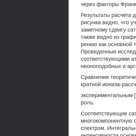
через факторы Франк
Результаты расчета 
рисунка видно, что 
заметному сдвигу са
также видно из графи
рению как основной т
Проведенные исследо
соответствующими ат
неоноподобных и ар
Сравнение теоретиче
кратной иониза-рассч
экспериментальным [
роль.
Соответствующие сат
многокомпонентную 
спектром. Интеграль
интенсивности основ