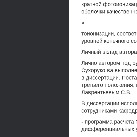
кратной фотоионизац
оболочки качественн
»
тоионизации, соотве
уровней конечного со
Личный вклад автора
Лично автором под ру
Сухоруко-ва выполне
в диссертации. Поста
третьего положения, 
Лаврентьевым C.B.
В диссертации испо
сотрудниками кафед
- программа расчета
дифференциальных ур