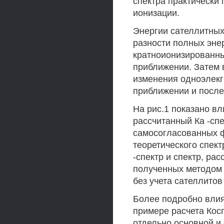
спектра практически
ионизации.
Энергии сателлитных 
разности полных эне
кратноионизированны
приближении. Затем 
изменения одноэлекг
приближении и после
На рис.1 показано в
рассчитанный Ка -спе
самосогласованных 
теоретического спект
-спектр и спектр, ра
полученных методом
без учета сателлитов
Более подробно влиян
примере расчета Кос
отдельно основной и 