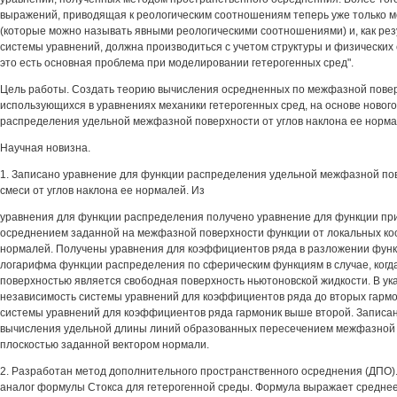
выражений, приводящая к реологическим соотношениям теперь уже только 
(которые можно называть явными реологическими соотношениями) и, как рез
системы уравнений, должна производиться с учетом структуры и физических 
это есть основная проблема при моделировании гетерогенных сред".
Цель работы. Создать теорию вычисления осредненных по межфазной пове
использующихся в уравнениях механики гетерогенных сред, на основе новог
распределения удельной межфазной поверхности от углов наклона ее норма
Научная новизна.
1. Записано уравнение для функции распределения удельной межфазной пов
смеси от углов наклона ее нормалей. Из
уравнения для функции распределения получено уравнение для функции пр
осреднением заданной на межфазной поверхности функции от локальных ко
нормалей. Получены уравнения для коэффициентов ряда в разложении фун
логарифма функции распределения по сферическим функциям в случае, ког
поверхностью является свободная поверхность ньютоновской жидкости. В ук
независимость системы уравнений для коэффициентов ряда до вторых гармо
системы уравнений для коэффициентов ряда гармоник выше второй. Записа
вычисления удельной длины линий образованных пересечением межфазной 
плоскостью заданной вектором нормали.
2. Разработан метод дополнительного пространственного осреднения (ДПО)
аналог формулы Стокса для гетерогенной среды. Формула выражает средне