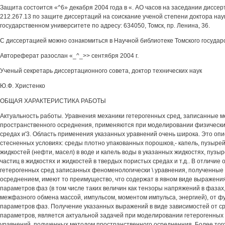
Защита состоится «^6» декабря 2004 года в «. АО часов на заседании диссер
212.267.13 по защите диссертаций на соискание ученой степени доктора нау
государственном университете по адресу: 634050, Томск, пр. Ленина, 36.
С диссертацией можно ознакомиться в Научной библиотеке Томского государ
Автореферат разослан «_^_>> сентября 2004 г.
Ученый секретарь диссертационного совета, доктор технических наук
Ю.Ф. Христенко
ОБЩАЯ ХАРАКТЕРИСТИКА РАБОТЫ
Актуальность работы. Уравнения механики гетерогенных сред, записанные 
пространственного осреднения, применяются при моделировании физически
средах и'3. Область применения указанных уравнений очень широка. Это опи
стесненных условиях: среды плотно упакованных порошков,- капель, пузырей
жидкостей (нефти, масел) в воде и капель воды в указанных жидкостях, пузыр
частиц в жидкостях и жидкостей в твердых пористых средах и т.д.. В отличие
гетерогенных сред записанных феноменологически \ уравнения, полученны
осреднением, имеют то преимущество, что содержат в явном виде выражени
параметров фаз (в том числе таких величин как тензоры напряжений в фазах
межфазного обмена массой, импульсом, моментом импульса, энергией), от ф
параметров фаз. Получение указанных выражений в виде зависимостей от с
параметров, является актуальной задачей при моделировании гетерогенных 
уравнений, полученных методом пространственного осредненния. Более того