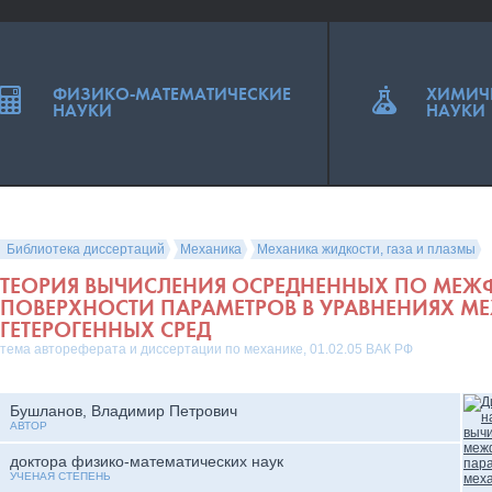
ФИЗИКО-МАТЕМАТИЧЕСКИЕ
ХИМИЧ
НАУКИ
НАУКИ
Библиотека диссертаций
Механика
Механика жидкости, газа и плазмы
ТЕОРИЯ ВЫЧИСЛЕНИЯ ОСРЕДНЕННЫХ ПО МЕ
ПОВЕРХНОСТИ ПАРАМЕТРОВ В УРАВНЕНИЯХ М
ГЕТЕРОГЕННЫХ СРЕД
тема автореферата и диссертации по механике, 01.02.05 ВАК РФ
Бушланов, Владимир Петрович
АВТОР
доктора физико-математических наук
УЧЕНАЯ СТЕПЕНЬ