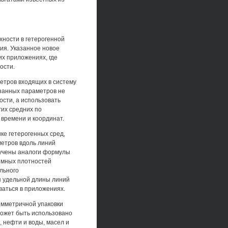
ности в гетерогенной
ия. Указанное новое
их приложениях, где
ости.
етров входящих в систему
азанных параметров не
сти, а использовать
их средних по
 времени и координат.
ке гетерогенных сред,
метров вдоль линий
лучены аналоги формулы
емных плотностей
льного
я удельной длины линий
ваться в приложениях.
имметричной упаковки
может быть использовано
 нефти и воды, масел и