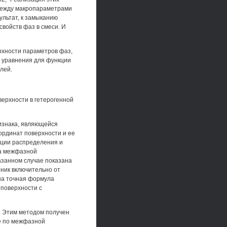
между макропараметрами
ультат, к замыканию
свойств фаз в смеси. И
рхности параметров фаз,
о уравнения для функции
лей.
ерхности в гетерогенной
изнака, являющейся
ординат поверхности и ее
кции распределения и
да межфазной
азанном случае показана
ник включительно от
на точная формула
поверхности с
. Этим методом получен
е по межфазной