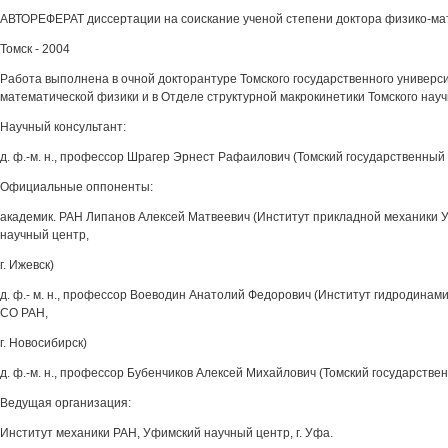
АВТОРЕФЕРАТ диссертации на соискание ученой степени доктора физико-ма
Томск - 2004
Работа выполнена в очной докторантуре Томского государственного универс
математической физики и в Отделе структурной макрокинетики Томского нау
Научный консультант:
д. ф.-м. н., профессор Шрагер Эрнест Рафаилович (Томский государственный у
Официальные оппоненты:
академик. РАН Липанов Алексей Матвеевич (Институт прикладной механики 
научный центр,
г. Ижевск)
д. ф.- м. н., профессор Воеводин Анатолий Федорович (Институт гидродинами
СО РАН,
г. Новосибирск)
д. ф.-м. н., профессор Бубенчиков Алексей Михайлович (Томский государственн
Ведущая организация:
Институт механики РАН, Уфимский научный центр, г. Уфа.