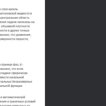
о слоя капель
ютоновской жидкости в
 центральная область
нения задачи записаны на
- объемной плотности
ости и других точных
азано, что уравнения,
оверхности скорости,
границе фаз, d -
казано, что если
 гладкое сферически
имости начальной
ачальных безразмерных
чальной функции
 и математической
нения и граничных условий
льтатами известных из