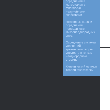
осреднения к
материалам с
физически
нелинейными
свойствами
Некоторые задачи
осреднения
периодически
микронеоднородных
сред
Осреднение системы
уравнений
трехмерной теории
упругости в тонком
неоднородном
стержне
Кинетический метод в
теории газовзвесей