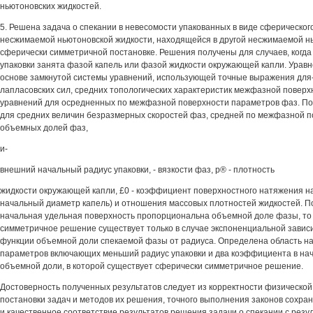
ньютоновских жидкостей.
5. Решена задача о спекании в невесомости упакованных в виде сферическог
несжимаемой ньютоновской жидкости, находящейся в другой несжимаемой нь
сферически симметричной постановке. Решения получены для случаев, когда
упаковки занята фазой капель или фазой жидкости окружающей капли. Урав
основе замкнутой системы уравнений, использующей точные выражения для
лапласовских сил, средних топологических характеристик межфазной поверхн
уравнений для осредненных по межфазной поверхности параметров фаз. Пок
для средних величин безразмерных скоростей фаз, средней по межфазной п
объемных долей фаз,
и-
внешний начальный радиус упаковки, - вязкости фаз, р® - плотность
жидкости окружающей капли, £0 - коэффициент поверхностного натяжения на 
начальный диаметр капель) и отношения массовых плотностей жидкостей. По
начальная удельная поверхность пропорциональна объемной доле фазы, то
симметричное решение существует только в случае экспоненциальной завис
функции объемной доли спекаемой фазы от радиуса. Определена область н
параметров включающих меньший радиус упаковки и два коэффициента в на
объемной доли, в которой существует сферически симметричное решение.
Достоверность полученных результатов следует из корректности физической
постановки задач и методов их решения, точного выполнения законов сохра
и качественное соответствие результатов решения задачи о спекании с резу