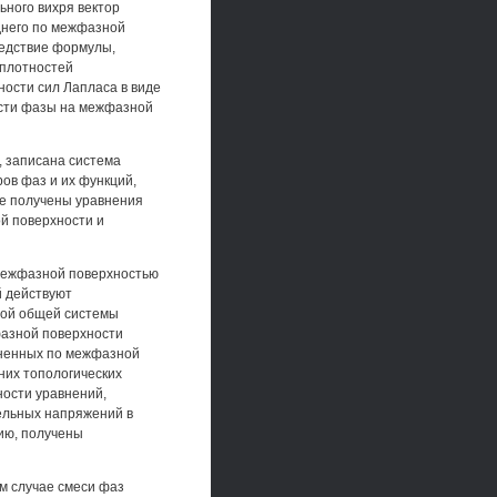
ьного вихря вектор
днего по межфазной
ледствие формулы,
 плотностей
ости сил Лапласа в виде
ости фазы на межфазной
, записана система
ов фаз и их функций,
ле получены уравнения
й поверхности и
 межфазной поверхностью
й действуют
ной общей системы
фазной поверхности
дненных по межфазной
них топологических
ости уравнений,
ельных напряжений в
ию, получены
м случае смеси фаз