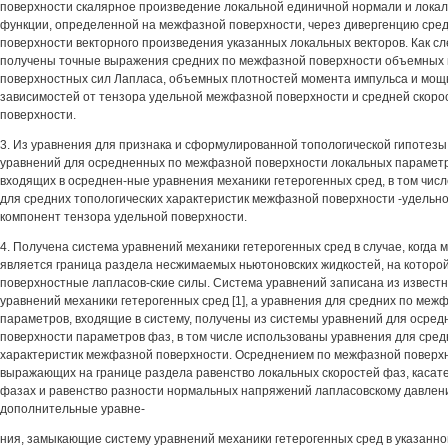
поверхности скалярное произведение локальной единичной нормали и локал
функции, определенной на межфазной поверхности, через дивергенцию сре
поверхности векторного произведения указанных локальных векторов. Как с
получены точные выражения средних по межфазной поверхности объемных
поверхностных сил Лапласа, объемных плотностей момента импульса и мощн
зависимостей от тензора удельной межфазной поверхности и средней скор
поверхности.
3. Из уравнения для признака и сформулированной топологической гипотезы
уравнений для осредненных по межфазной поверхности локальных параметр
входящих в осреднен-ные уравнения механики гетерогенных сред, в том чис
для средних топологических характеристик межфазной поверхности -удельно
компонент тензора удельной поверхности.
4. Получена система уравнений механики гетерогенных сред в случае, когда
является граница раздела несжимаемых ньютоновских жидкостей, на которо
поверхностные лапласов-ские силы. Система уравнений записана из извест
уравнений механики гетерогенных сред [1], а уравнения для средних по меж
параметров, входящие в систему, получены из системы уравнений для осре
поверхности параметров фаз, в том числе использованы уравнения для сред
характеристик межфазной поверхности. Осреднением по межфазной поверхн
выражающих на границе раздела равенство локальных скоростей фаз, касат
фазах и равенство разности нормальных напряжений лапласовскому давлен
дополнительные уравне-
ния, замыкающие систему уравнений механики гетерогенных сред в указанно