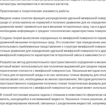
литературы экспериментов и численных расчетов.
Практическая и теоретическая значимость работы.
Введено новое понятие-функция распределения удельной межфазной поверх
среде от углов наклона ее нормалей и получено уравнение для ее определен
уравнение может применяться как в механике гетерогенных сред, так и в друг
необходима информация о средних топологических характеристиках поверхн
Создана теория вычисления осредненных по межфазной поверхности парам
уравнений механики гетерогенных сред. Это позволяет при определении ук
использовать приближенные представления о структуре межфазной поверхно
точные уравнения для определения удельной межфазной поверхности и друг
межфазной поверхности характеристик гетерогенной смеси в зависимости от
Разработан метод дополнительного пространственного осреднения в механи
который может использоваться при получении выражений для средних пара
пересечения плоскости с межфазной поверхностью. Указанным методом по
Стокса для гетерогенной среды и из них записаны точные формулы для объ
лапласовских сил, необходимые во многих приложениях. Методом дополните
пространственного осреднения получена точная теоретическая формула дл
пересечения плоскости с межфазной поверхностью, которая может использо
В точной постановке решена задача о спекании в невесомости сферически с
капель, находящейся в несжимаемой жидкости. Указанное точное решение, 
при моделировании явлений, связанных с разделением жидкостей, например,