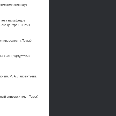
тематических наук
итета на кафедре
чного центра СО РАН
ниверситет, г. Томск)
УРО РАН, Удмуртский
ки им. М. А. Лаврентьева
ый университет, г. Томск)