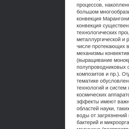
процессов, накоплен
большом многообрази
конвекция Марангон
конвекция существен
технологических про
металлургической и 
числе протекающих в
механизмы конвектив
(выращивание монок
полупроводниковых с
композитов и пр.). 
тематике обусловлен
технологий и систем
космических аппарат
эффекты имеют важн
областей науки, таки
воды от загрязнений
бактерий и микроорг