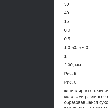
30
40
15 -
0,0
0,5
1,0 й0, мм 0
1
2 й0, мм
Рис. 5.
Рис. 6.
капиллярного течени
кюветами различного 
образовавшейся сухо