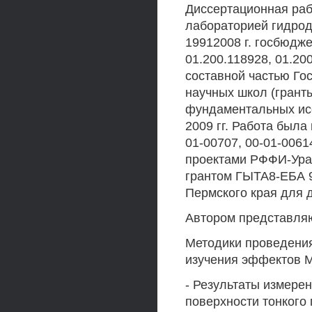
Диссертационная ра
лабораторией гидро
19912008 г. госбюдже
01.200.118928, 01.2
составной частью Го
научных школ (грант
фундаментальных ис
2009 гг. Работа был
01-00707, 00-01-0061
проектами РФФИ-Урал
грантом ГЫТА8-ЕБА 
Пермского края для д
Автором представляю
Методики проведения
изучения эффектов М
- Результаты измере
поверхности тонкого