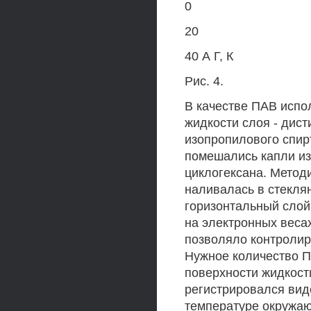
0
20
40 А Г, К
Рис. 4.
В качестве ПАВ испо
жидкости слоя - дис
изопропилового спирт
помешались капли изо
циклогексана. Методи
наливалась в стеклян
горизонтальный слой 
на электронных весах
позволяло контролир
Нужное количество П
поверхности жидкост
регистрировался вид
температуре окружаю