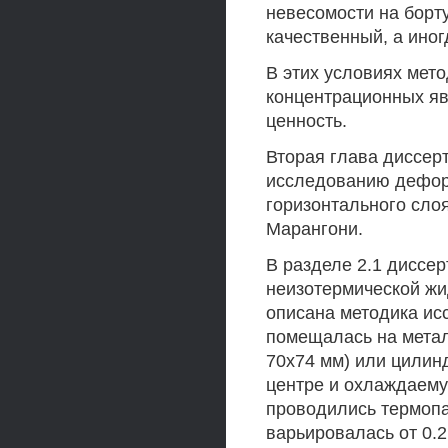
невесомости на борт
качественный, а иног
В этих условиях мет
концентрационных я
ценность.
Вторая глава диссер
исследованию дефор
горизонтального сло
Марангони.
В разделе 2.1 диссе
неизотермической жи
описана методика ис
помещалась на метал
70x74 мм) или цилин
центре и охлаждаему
проводились термопа
варьировалась от 0.2