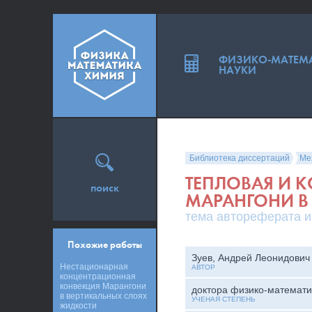
ФИЗИКО-МАТЕМ
НАУКИ
Библиотека диссертаций
Ме
ТЕПЛОВАЯ И 
поиск
МАРАНГОНИ В
тема автореферата и
Похожие работы
Зуев, Андрей Леонидович
Нестационарная
АВТОР
концентрационная
конвекция Марангони
доктора физико-математи
в вертикальных слоях
УЧЕНАЯ СТЕПЕНЬ
жидкости