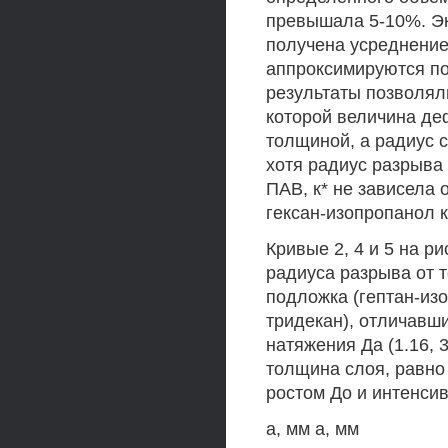
превышала 5-10%. Эк
получена усреднение
аппроксимируются п
результаты позволяли
которой величина де
толщиной, а радиус с
хотя радиус разрыва
ПАВ, к* не зависела 
гексан-изопропанол к
Кривые 2, 4 и 5 на р
радиуса разрыва от 
подложка (гептан-из
тридекан), отличавш
натяжения Да (1.16, 
толщина слоя, равно 
ростом До и интенси
а, мм а, мм