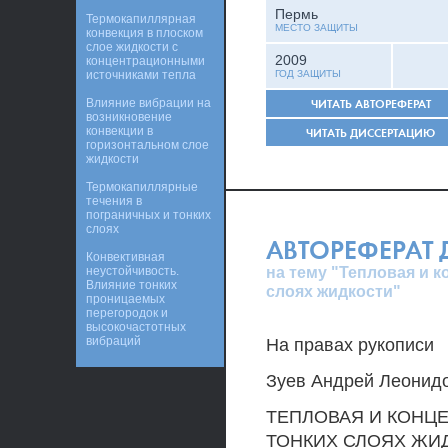
Пермь
Термокапиллярная
МЕСТО ЗАЩИТЫ
конвекция в плоском
слое жидкости с
2009
концентрационными
источниками тепла
ГОД ЗАЩИТЫ
Влияние вибрации на
ЧИТАТЬ АВТОРЕФЕРАТ
возникновение
конвекции в
ЧИТАТЬ ДИССЕРТАЦИЮ
горизонтальном слое
жидкости
Термокапиллярные
течения в
пограничных и тонких
слоях
АВТОРЕФЕРАТ
Конвективная
на тему "Тепловая и 
неустойчивость.
Влияние тонких
слоях жидкости"
проницаемых
перегородок и
высокочастотных
вибраций
На правах рукописи
Зуев Андрей Леонид
ТЕПЛОВАЯ И КОНЦ
ТОНКИХ СЛОЯХ ЖИ