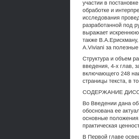
участии в постановк
обработке и интерпр
исследования провед
разработанной под ру
выражает искреннюю 
также В.А.Ерискману,
A.Viviani за полезны
Структура и объем ра
введения, 4-х глав, 
включающего 248 наи
страницы текста, в т
СОДЕРЖАНИЕ ДИС
Во Введении дана об
обоснована ее актуа
основные положения,
практическая ценност
В Первой главе осве