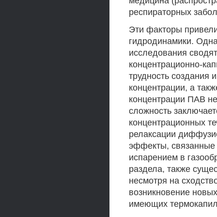
медицина (распростр
респираторных забол
Эти факторы привел
гидродинамики. Одна
исследования сводят
концентрационно-кап
трудность создания 
концентрации, а так
концентрации ПАВ не
сложность заключает
концентрационных т
релаксации диффузи
эффекты, связанные 
испарением в газооб
раздела, также сущес
несмотря на сходств
возникновение новых
имеющих термокапил