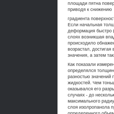
площади пятна пове
приводя к снижению
градиента поверхнос
Если начальная толщ
деформация быстро (в
слоях возникшая впа
происходило обнажен
возрастал, достигая
значения, а затем т
Как показали измере
определялся толщино
разностью значений 
жидкостей. Чем тонь
оказывался его разр
случаях - до несколь
максимального радиу
слоя изолропанола пр
определенного объем