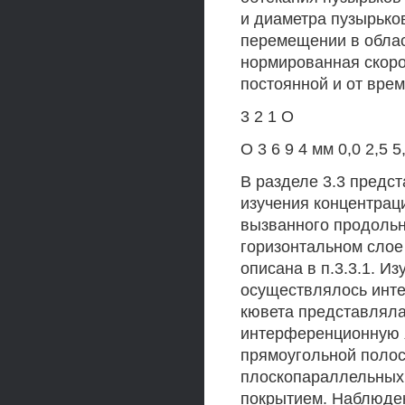
и диаметра пузырько
перемещении в облас
нормированная скоро
постоянной и от врем
3 2 1 О
О 3 6 9 4 мм 0,0 2,5 5,
В разделе 3.3 предс
изучения концентрац
вызванного продольн
горизонтальном слое
описана в п.3.3.1. 
осуществлялось инт
кювета представляла
интерференционную я
прямоугольной полос
плоскопараллельных
покрытием. Наблюден