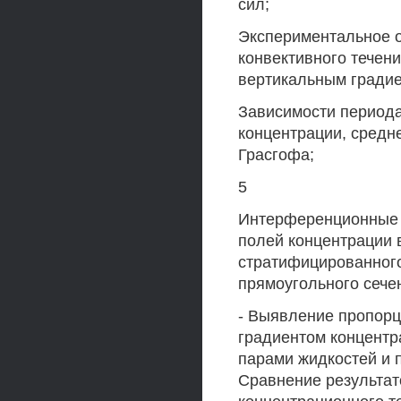
сил;
Экспериментальное 
конвективного течен
вертикальным градие
Зависимости периода
концентрации, средн
Грасгофа;
5
Интерференционные к
полей концентрации 
стратифицированного
прямоугольного сече
- Выявление пропор
градиентом концентр
парами жидкостей и
Сравнение результат