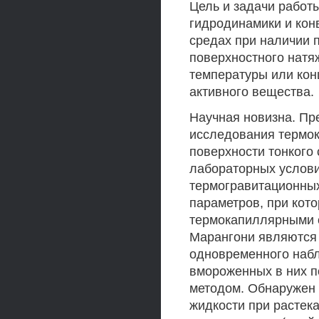
Цель и задачи работ
гидродинамики и кон
средах при наличии 
поверхностного нат
температуры или кон
активного вещества.
Научная новизна. П
исследования термок
поверхности тонкого
лабораторных услови
термогравитационных
параметров, при кот
термокапиллярными с
Марангони являются 
одновременного набл
вмороженных в них 
методом. Обнаружен 
жидкости при растека