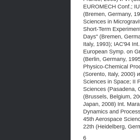
EUROMECH Conf.; IUTA
(Bremen, Germany, 199
Sciences in Microgravi
Short-Term Experiment
Days" (Bremen, Germany
Italy, 1993); IAC'94 I
European Symp. on Gr
(Berlin, Germany, 199
Physico-Chemical Proc
(Sorento, Italy, 2000) 
Sciences in Space; II 
Sciences (Pasadena, C
(Brussels, Belgium, 200
Japan, 2008) Int. Maran
Dynamics and Processe
45th Aerospace Scien
22th (Heidelberg, Ger
6