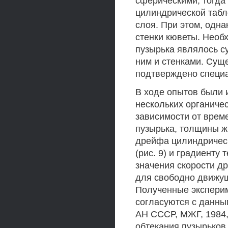
сферическими, тогда
цилиндрической табл
слоя. При этом, одна
стенки кюветы. Нео
пузырька являлось с
ним и стенками. Сущ
подтверждено специ
В ходе опытов были 
нескольких органичес
зависимости от врем
пузырька, толщины жи
дрейфа цилиндрическ
(рис. 9) и градиенту
значения скорости д
для свободно движущ
Полученные эксперим
согласуются с данны
АН СССР, МЖГ, 1984,
обтекания пузырьков