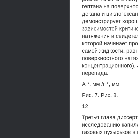
гептана на поверхнос
декана и циклогекса
демонстрирует хорош
зависимостей критич
натяжения и свидетел
которой начинает про
самой жидкости, равн
поверхностного натя
концентрационного), 
перепада.
А *, мм /г *, мм
Рис. 7. Рис. 8.
12
Третья глава диссер
исследованию капил
газовых пузырьков в