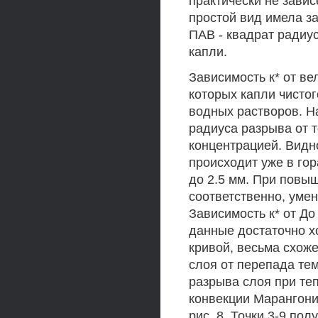
практически не завис
простой вид имела з
ПАВ - квадрат радиу
капли.
Зависимость к* от в
которых капли чисто
водных растворов. Н
радиуса разрыва от 
концентрацией. Видно
происходит уже в го
до 2.5 мм. При повыш
соответственно, умен
Зависимость к* от До
данные достаточно 
кривой, весьма схож
слоя от перепада тем
разрыва слоя при теп
конвекции Марангони
рис. 8. Точки 3-9 по