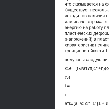
что сказывается на 
Существует нескольк
исходят из наличия 
или иначе, отражают
энергию на работу п
пластических дефор
(напряжений) в плас
характеристик нелин
тре-щиностойкости 1
получены следующие
к1е= (гы/ат?п)1'"+п)(о
(5)
I =
т
атк»(а. /с;)1" -1' {1 + и