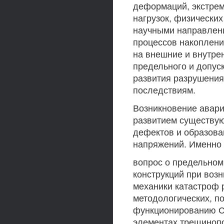
деформаций, экстрем
нагрузок, физически
научными направлени
процессов накоплени
на внешние и внутрен
предельного и допуск
развития разрушения
последствиям.
Возникновение авари
развитием существу
дефектов и образова
напряжений. Именно 
вопрос о предельном
конструкций при возн
механики катастроф 
методологических, п
функционированию СТ
элементах трещиноп