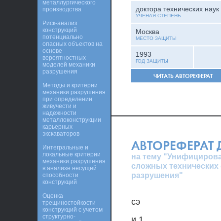
металлургического
доктора технических наук
производства
УЧЕНАЯ СТЕПЕНЬ
Риск-анализ
конструкций
Москва
потенциально
МЕСТО ЗАЩИТЫ
опасных объектов на
основе
1993
вероятностных
ГОД ЗАЩИТЫ
моделей механики
разрушения
ЧИТАТЬ АВТОРЕФЕРАТ
Методы и критерии
механики разрушения
при определении
живучести и
надежности
металлоконструкции
карьерных
экскаваторов
АВТОРЕФЕРАТ
Интегральные и
локальные критерии
на тему "Унифициров
механики разрушения
сложных технических 
в анализе несущей
разрушения"
способности
конструкций
Оценка
сэ
трещиностойкости
конструкций с учетом
структурно-
и.1