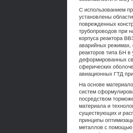
С использованием п
установлены области
поврежденных констр
трубопроводов при н
корпуса реактора ВВ
аварийных режимах,
реакторов типа БН в
деформированных св
сферических оболоче
авиационных ГТД при
На основе материало
систем сформулирова
посредством торможе
материала и технолог
существующих и рас
принципы оптимизаци
металлов с помощью 