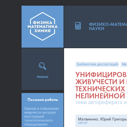
ФИЗИКО-МАТЕМ
НАУКИ
Библиотека диссертаций
Ме
УНИФИЦИРОВ
поиск
ЖИВУЧЕСТИ И
ТЕХНИЧЕСКИХ
НЕЛИНЕЙНОЙ 
Похожие работы
тема автореферата и
Оценка и повышение
живучести несущих
конструкций
Матвиенко, Юрий Григорь
технологического
АВТОР
оборудования