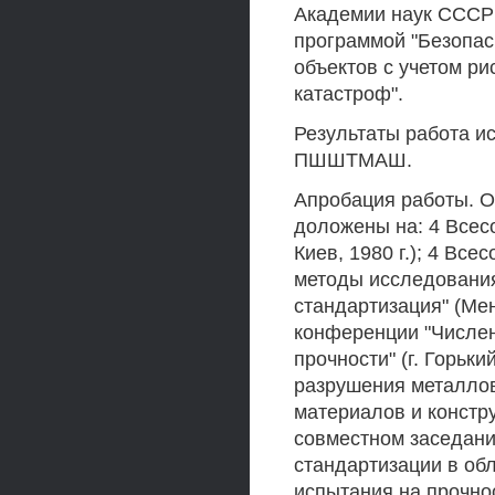
Академии наук СССР;
программой "Безопас
объектов с учетом р
катастроф".
Результаты работа
ПШШТМАШ.
Апробация работы. О
доложены на: 4 Всес
Киев, 1980 г.); 4 Вс
методы исследовани
стандартизация" (Мен
конференции "Числен
прочности" (г. Горьк
разрушения металло
материалов и конструк
совместном заседани
стандартизации в об
испытания на прочно