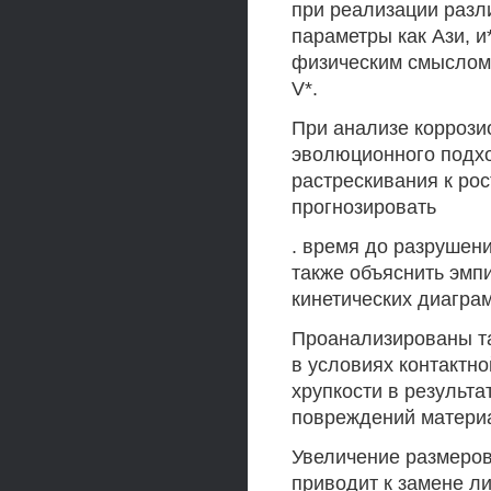
при реализации разл
параметры как Ази, 
физическим смыслом.
V*.
При анализе коррози
эволюционного подхо
растрескивания к ро
прогнозировать
. время до разрушен
также объяснить эмп
кинетических диагра
Проанализированы та
в условиях контактно
хрупкости в результ
повреждений матери
Увеличение размеро
приводит к замене л