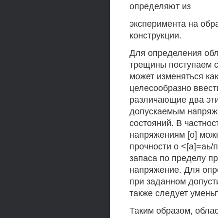
определяют из
эксперимента на обр
конструкции.
Для определения обл
трещины поступаем с
может изменяться как
целесообразно ввест
различающие два эти
допускаемым напряж
состояний. В частнос
напряжениям [о] мож
прочности о <[а]=аь/
запаса по пределу пр
напряжение. Для опр
при заданном допуст
также следует уменьп
Таким образом, обла