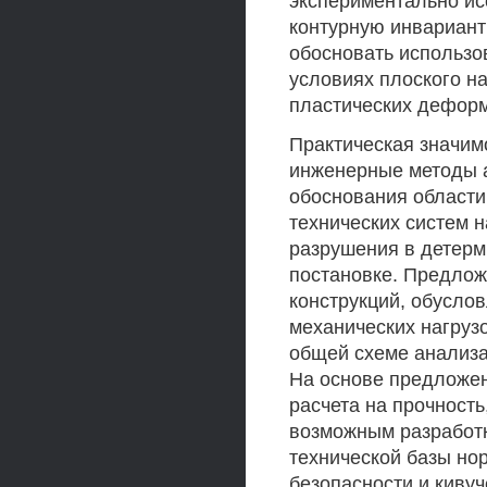
экспериментально ис
контурную инвариантн
обосновать использо
условиях плоского н
пластических дефор
Практическая значим
инженерные методы а
обоснования области
технических систем 
разрушения в детерм
постановке. Предло
конструкций, обусло
механических нагрузо
общей схеме анализа
На основе предложе
расчета на прочность
возможным разработк
технической базы но
безопасности и киву