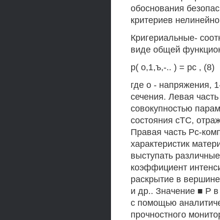
обоснования безопас
критериев нелинейно
Кригериальные- соот
виде общей функцион
р( о,1,ъ,-.. ) = рс , (8)
где о - напряжения, 
сечения. Левая часть
совокупностью парам
состояния сТС, отра
Правая часть Рс-ком
характеристик матери
выступать различные
коэффициент интенс
раскрытие в вершине
и др.. Значение ■ Р 
с помощью аналитиче
прочностного монито