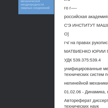
механической
неоднородности
го г—-
сварных соединений
российская академия
С'Э ИНСТИТУТ МАШ
О]
гч/ на правах рукопи
МАТВИЕНКО ЮРИИ 
УДК 539.375:539.4
унифицированные мет
технических систем 
нелинейной механик
01.02.06 - Динамика,
Автореферат диссерт
технических наук