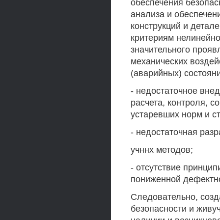
обеспечения безопас
анализа и обеспечен
конструкций и детал
критериям нелинейно
значительного прояв
механических воздей
(аварийных) состоян
- недостаточное вн
расчета, контроля, с
устаревших норм и с
- недостаточная раз
учннх методов;
- отсутствие принци
пониженной дефектно
Следовательно, созд
безопасности и живуч