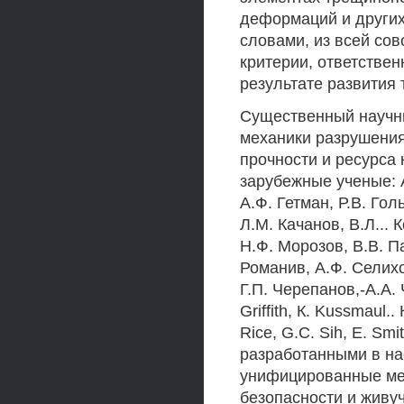
деформаций и других
словами, из всей со
критерии, ответстве
результате развития
Существенный научны
механики разрушения
прочности и ресурса 
зарубежные ученые: А
А.Ф. Гетман, Р.В. Гол
Л.М. Качанов, В.Л... 
Н.Ф. Морозов, В.В. П
Романив, А.Ф. Селихо
Г.П. Черепанов,-A.A. Ч
Griffith, К. Kussmaul.. 
Rice, G.C. Sih, E. Sm
разработанными в на
унифицированные мет
безопасности и живу