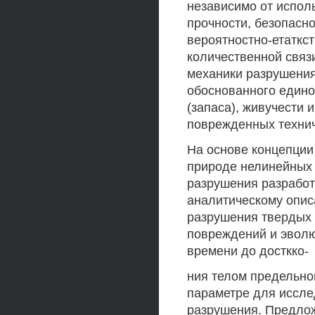
независимо от испол
прочности, безопасн
вероятностно-етаткс
количественной связ
механики разрушения,
обоснованного едино
(запаса), живучести 
поврежденных технич
На основе концепции
природе нелинейных
разрушения разработ
аналитическому опи
разрушения твердых 
повреждений и эволю
времени до досткко-
ния телом предельно
параметре для иссл
разрушения. Предло