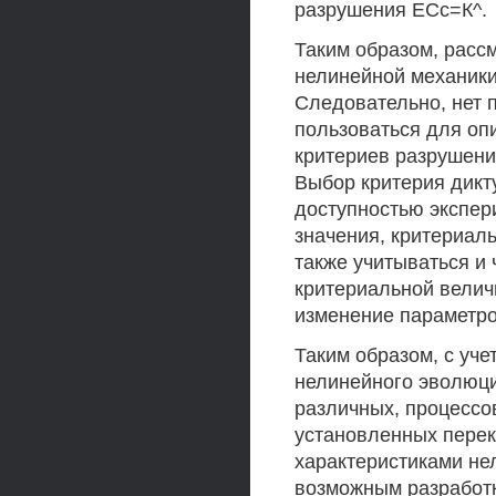
разрушения ЕСс=К^.
Таким образом, расс
нелинейной механик
Следовательно, нет 
пользоваться для оп
критериев разрушени
Выбор критерия дикт
доступностью экспе
значения, критериал
также учитываться и 
критериальной велич
изменение параметро
Таким образом, с уч
нелинейного эволюци
различных, процессо
установленных пере
характеристиками не
возможным разработ