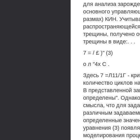
для анализа зарожде
основного управляющ
размах) КИН. Учитыв
распространяющейся 
трещины, получено о
трещины в виде:. . .
7 = / £ )" (3)
о л "4х С .
Здесь 7 =Л11/1Г - кри
количество циклов н
В представленной зап
определены". Однако,
смысла, что для зад
различным задаваемы
определенные значен
уравнения (3) появл
моделирования проце