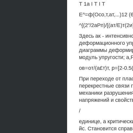
Т 1а I Т I Т
Е^=ф(Осо,т,ат,...)12 (
^{(2"/2аРп)/[(ат/Е)т(2
Здесь ак - интенсивн
деформационного уп
диаграммы деформиров
модуль упругости; а,
ов=от/(а£т)т, р=[2-0.5
При переходе от пла
перекрестные связи 
механики разрушения
напряжений и свойств
/
единице, а критическ
йс. Становится спра