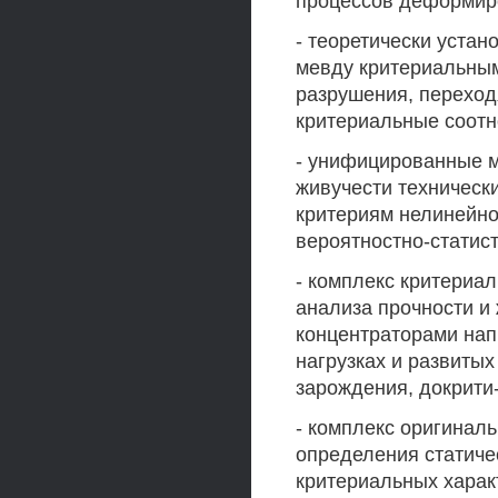
процессов деформир
- теоретически уста
мевду критериальным
разрушения, переход
критериальные соотн
- унифицированные м
живучести техническ
критериям нелинейно
вероятностно-статист
- комплекс критериа
анализа прочности и
концентраторами нап
нагрузках и развиты
зарождения, докрити-
- комплекс оригинал
определения статиче
критериальных харак