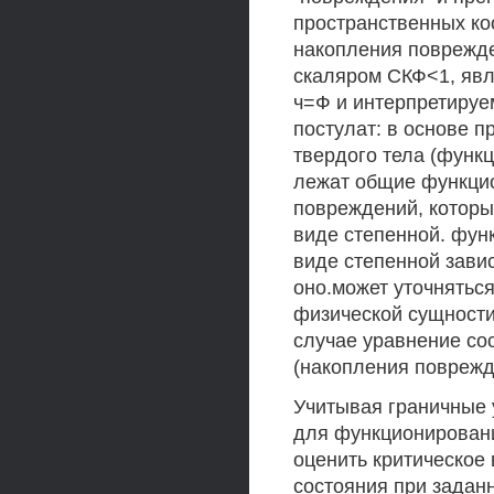
пространственных ко
накопления поврежде
скаляром СКФ<1, яв
ч=Ф и интерпретиру
постулат: в основе 
твердого тела (функ
лежат общие функцио
повреждений, которы
виде степенной. фун
виде степенной зави
оно.может уточняться
физической сущност
случае уравнение со
(накопления поврежд
Учитывая граничные 
для функционирован
оценить критическое
состояния при зада