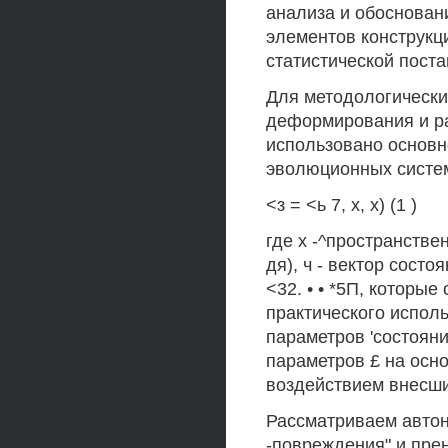
анализа и обоснован
элементов конструкц
статистической поста
Для методологически
деформирования и ра
использовано основн
эволюционных систе
<з = <ь 7, х, х) (1 )
где х -^пространствен
дя), ч - вектор сост
<32. • • *5П, которы
практического испол
параметров 'состоян
параметров £ на осн
воздействием внесши
Рассматриваем автон
-повреждения" и пре