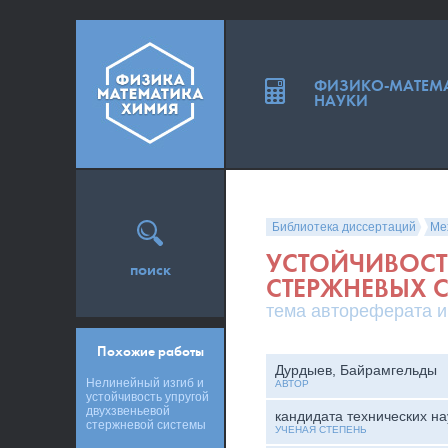
ФИЗИКО-МАТЕМ
НАУКИ
Библиотека диссертаций
Ме
УСТОЙЧИВОСТ
поиск
СТЕРЖНЕВЫХ 
тема автореферата и
Похожие работы
Дурдыев, Байрамгельды
Нелинейный изгиб и
АВТОР
устойчивость упругой
двухзвеньевой
кандидата технических на
стержневой системы
УЧЕНАЯ СТЕПЕНЬ