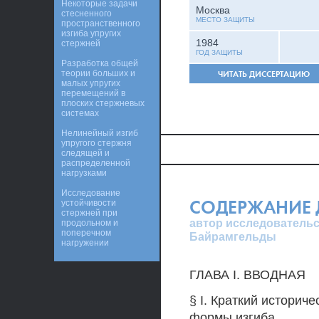
Некоторые задачи
Москва
стесненного
МЕСТО ЗАЩИТЫ
пространственного
изгиба упругих
1984
стержней
ГОД ЗАЩИТЫ
Разработка общей
теории больших и
ЧИТАТЬ ДИССЕРТАЦИЮ
малых упругих
перемещений в
плоских стержневых
системах
Нелинейный изгиб
упругого стержня
следящей и
распределенной
нагрузками
Исследование
СОДЕРЖАНИЕ 
устойчивости
стержней при
автор исследовательс
продольном и
поперечном
Байрамгельды
нагружении
ГЛАВА I. ВВОДНАЯ
§ I. Краткий историч
формы изгиба