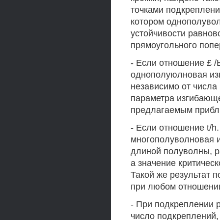
точками подкрепления
котором однополуво
устойчивости равнов
прямоугольного попер
- Если отношение £ /
однополуюлновая изг
независимо от числа 
параметра изгибающе
предлагаемым приб
- Если отношение t/h
многополуволновая и
длиной полуволны, р
а значение критическо
Такой же результат 
при любом отношении
- При подкреплении 
число подкреплений,