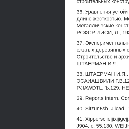
строительных констру
36. Уравнения устой
длине жесткостью. М
Металлические конст
РСФСР, ЛИСИ, Л., 198
37. Экспериментальн
сжатых деревянных ст
Строительство и арх
ШТАЕРМАН И.Я.
38. ШТАЕРМАН И.Я.
ЭСАИАШВИЛИ Г.В.12
PJIAWDTL. Ъ.129. H
39. Reports Intern. Co
40. Sitzun£sb. Jilcad .
41. Xippersciieijixijigej
J904, c. 55.130. WElt