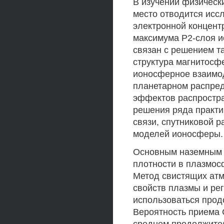
В изучении физическ
место отводится исс
электронной концент
максимума Р2-слоя и
связан с решением т
структура магнитосф
ионосферное взаимод
планетарном распре
эффектов распростра
решения ряда практи
связи, спутниковой р
моделей ионосферы.
Основным наземным 
плотности в плазмос
Метод свистящих ат
свойств плазмы и ре
использоваться прод
Вероятность приема 