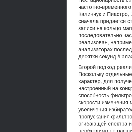
Нестационарность си
частотно-временного
Калинчук и Пиастро, 
сначала придается с
записи на кольцо маг
последовательно час
реализован, наприме
анализаторах послед
десятки секунд /Гала
Второй подход реали
Поскольку отдельные
характер, для получ
настроенный на конк
способность фильтров
скорости изменения 
увеличения избирате
пропускания фильтро
огибающей спектра и
необходимо ее расши