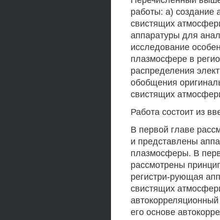
Перечисленный выше
работы: а) создание
свистящих атмосфери
аппаратуры для анали
исследование особен
плазмосфере в регио
распределения элект
обобщения оригинал
свистящих атмосфер
Работа состоит из вв
В первой главе рас
и представлены аппа
плазмосферы. В перв
рассмотрены принцип
регистри-рующая апп
свистящих атмосфери
автокорреляционный 
его основе автокорр