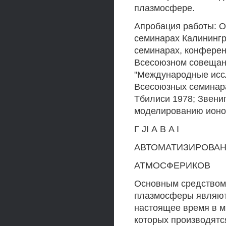
плазмосфере.
Апробация работы: О
семинарах Калининг
семинарах, конферен
Всесоюзном совещан
"Международные иссл
Всесоюзных семинара
Тбилиси 1978; Звени
моделированию ионос
Г JI А В A I
АВТОМАТИЗИРОВАН
АТМОСФЕРИКОВ
Основным средством 
плазмосферы являют
настоящее время в м
которых производятс