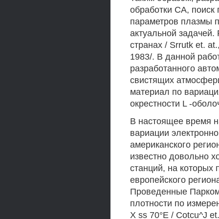
обработки СА, поиск
параметров плазмы п
актуальной задачей.
странах / Srrutk et. a
1983/. В данной рабо
разработанного авто
свистящих атмосфер
материал по вариаци
окрестности L -оболо
В настоящее время 
вариации электронно
американского регио
известно довольно х
станций, на которых
европейского регион
Проведенные Парком /
плотности по измерен
X ss 70°Е / Cotcu^J e