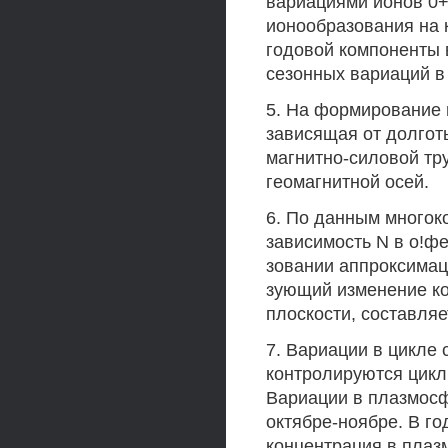
вариациями ионов 0+
ионообразования на 
годовой компоненты 
сезонных вариаций в
5. На формирование 
зависящая от долгот
магнитно-силовой тр
геомагнитной осей.
6. По данным много
зависимость N в о!фе
зовании аппроксимаци
зующий изменение ко
плоскости, составляет
7. Вариации в цикле 
контролируются цикл
Вариации в плазмос
октябре-ноябре. В г
концентрация в плазм