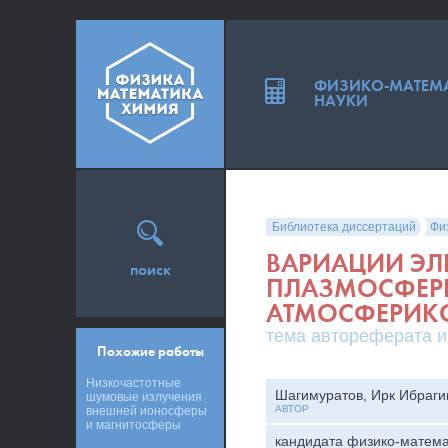
ФИЗИКО-МАТЕМ
НАУКИ
Библиотека диссертаций
Фи
ВАРИАЦИИ ЭЛ
поиск
ПЛАЗМОСФЕР
АТМОСФЕРИК
тема автореферата и
Похожие работы
Низкочастотные
Шагимуратов, Ирк Ибраг
шумовые излучения
АВТОР
внешней ионосферы
и магнитосферы
кандидата физико-матема