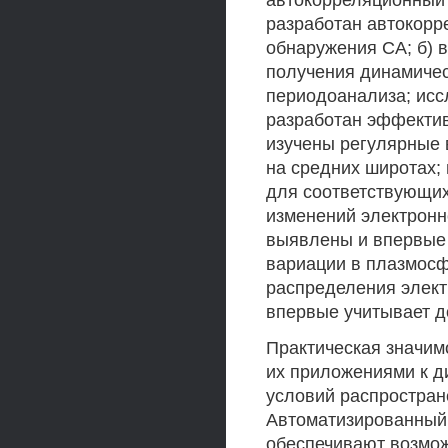
автокорреляционный 
разработан автокорр
обнаружения СА; б) 
получения динамичес
периодоанализа; исс
разработан эффектив
изучены регулярные 
на средних широтах;
для соответствующих
изменений электронно
выявлены и впервые
вариации в плазмосф
распределения элект
впервые учитывает 
Практическая значим
их приложениями к д
условий распростран
Автоматизированный 
обеспечивают возмож