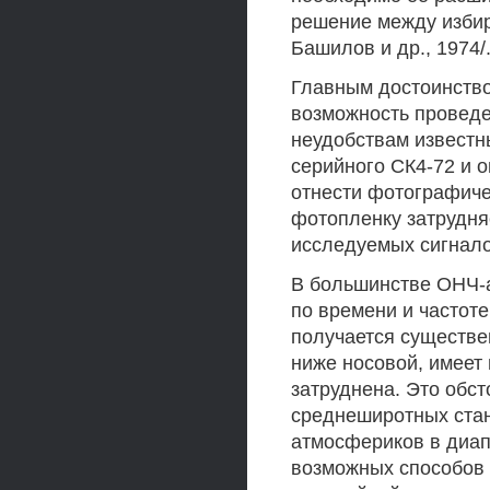
решение между изби
Башилов и др., 1974/
Главным достоинств
возможность проведе
неудобствам известн
серийного СК4-72 и оп
отнести фотографиче
фотопленку затрудня
исследуемых сигнало
В большинстве ОНЧ-а
по времени и частоте
получается существен
ниже носовой, имеет
затруднена. Это обст
среднеширотных стан
атмосфериков в диап
возможных способов 