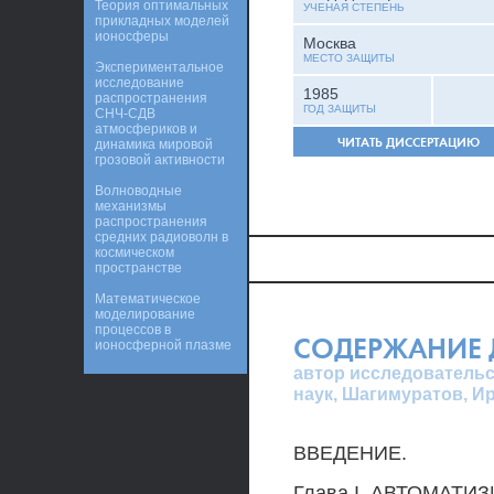
Теория оптимальных
УЧЕНАЯ СТЕПЕНЬ
прикладных моделей
ионосферы
Москва
МЕСТО ЗАЩИТЫ
Экспериментальное
исследование
1985
распространения
ГОД ЗАЩИТЫ
СНЧ-СДВ
атмосфериков и
ЧИТАТЬ ДИССЕРТАЦИЮ
динамика мировой
грозовой активности
Волноводные
механизмы
распространения
средних радиоволн в
космическом
пространстве
Математическое
моделирование
процессов в
СОДЕРЖАНИЕ 
ионосферной плазме
автор исследовательс
наук, Шагимуратов, И
ВВЕДЕНИЕ.
Глава I. АВТОМАТ