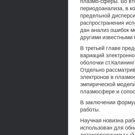
плазмо-сферы. Во вт
периодоанализа, в к
предельной дисперсии
распространения исп
дан анализ ошибок м
другими известными 
В третьей главе пре
вариаций электронной
оболочки ст.Калининг
Отдельно рассматрив
электронов в плазмо
эмпирической модели
плазмосфере и сопос
В заключении форму
работы.
Научная новизна раб
использован для об