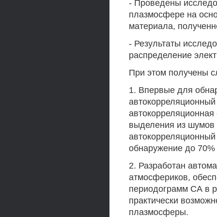
- Проведены исследо
плазмосфере на осно
материала, полученно
- Результаты иссле
распределение элект
При этом получены 
1. Впервые для обна
автокорреляционный 
автокорреляционная 
выделения из шумов 
автокорреляционный 
обнаружение до 70%
2. Разработан автом
атмосфериков, обесп
периодограмм СА в р
практически возможн
плазмосферы.