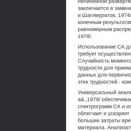
нелинейной развертки
заключается в замен
и Шагимуратов, 1974
конечным результата
равномерным распре
1978/.
Использование СА д
требует осуществлен
Случайность момент
трудности для прием
данных для первично
этих трудностей - к
Универсальный анализ
а&.,1979/ обеспечив
спектрограмм СА и и
облегчает и ускоряет
большие затраты вре
материала. Анализа