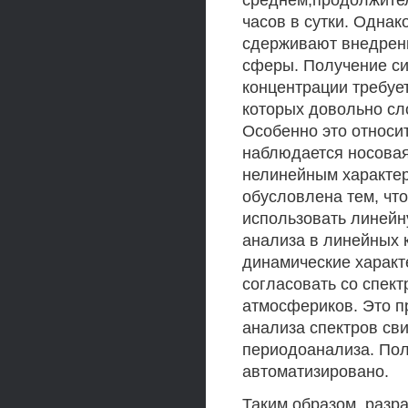
среднем,продолжител
часов в сутки. Однак
сдерживают внедрени
сферы. Получение си
концентрации требуе
которых довольно сл
Особенно это относи
наблюдается носовая
нелинейным характер
обусловлена тем, чт
использовать линейн
анализа в линейных 
динамические характ
согласовать со спек
атмосфериков. Это 
анализа спектров св
периодоанализа. По
автоматизировано.
Таким образом, разра