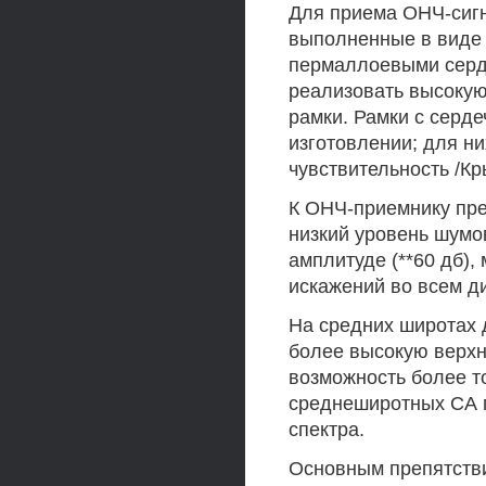
Для приема ОНЧ-сигн
выполненные в виде 
пермаллоевыми серде
реализовать высокую
рамки. Рамки с серде
изготовлении; для н
чувствительность /Кр
К ОНЧ-приемнику пр
низкий уровень шумов
амплитуде (**60 дб)
искажений во всем д
На средних широтах 
более высокую верхн
возможность более т
среднеширотных СА 
спектра.
Основным препятств