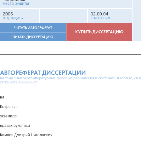
МЕСТО ЗАЩИТЫ
2005
02.00.04
ГОД ЗАЩИТЫ
КОД ВАК РФ
ЧИТАТЬ АВТОРЕФЕРАТ
КУПИТЬ ДИССЕРТАЦИЮ
ЧИТАТЬ ДИССЕРТАЦИЮ
АВТОРЕФЕРАТ ДИССЕРТАЦИИ
на тему "Высокотемпературные фазовые равновесия в системах TiO2-SiO2, ZrO2
ZrO2-SiO2, Fe-Zr-Si-O"
на
Котрсльн;:
зкземплр:
правах рукописи
Камаев Дмитрий Николаевич