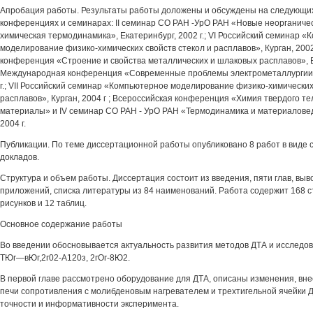
Апробация работы. Результаты работы доложены и обсуждены на следующих
конференциях и семинарах: II семинар СО РАН -УрО РАН «Новые неорганиче
химическая термодинамика», Екатеринбург, 2002 г.; VI Российский семинар 
моделирование физико-химических свойств стекол и расплавов», Курган, 2002 
конференция «Строение и свойства металлических и шлаковых расплавов», Екат
Международная конференция «Современные проблемы электрометаллургии с
г.; VII Российский семинар «Компьютерное моделирование физико-химических
расплавов», Курган, 2004 г ; Всероссийская конференция «Химия твердого т
материалы» и IV семинар СО РАН - УрО РАН «Термодинамика и материаловед
2004 г.
Публикации. По теме диссертационной работы опубликовано 8 работ в виде с
докладов.
Структура и объем работы. Диссертация состоит из введения, пяти глав, выво
приложений, списка литературы из 84 наименований. Работа содержит 168 ст
рисунков и 12 таблиц.
Основное содержание работы
Во введении обосновывается актуальность развития методов ДТА и исследо
ТЮг—вЮг,2г02-А120з, 2гОг-8Ю2.
В первой главе рассмотрено оборудование для ДТА, описаны изменения, вне
печи сопротивления с молибденовым нагревателем и трехтигельной ячейки
точности и информативности эксперимента.