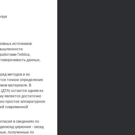
наук
новных источников
омышленности.
 работами Гиббса,
отиворечивость данных,
ряд методов и их
ется точное определение
емом материале. В
(ДТА) остается одним из
ку является достаточно
ьно простое аппаратурное
чей современной
гласия в сведениях по
диоксид циркония - оксид
нные, полученные по