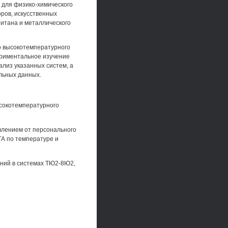
 для физико-химического
ров, искусственных
титана и металлического
о высокотемпературного
ериментальное изучение
лиз указанных систем, а
альных данных.
ысокотемпературного
влением от персонального
ТА по температуре и
ений в системах ТЮ2-8Ю2,