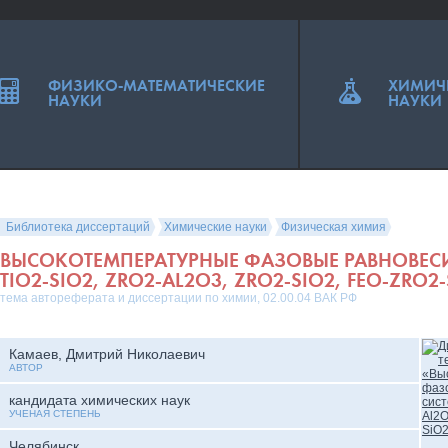
ФИЗИКО-МАТЕМАТИЧЕСКИЕ
ХИМИЧ
НАУКИ
НАУКИ
Библиотека диссертаций
Химические науки
Физическая химия
ВЫСОКОТЕМПЕРАТУРНЫЕ ФАЗОВЫЕ РАВНОВЕСИ
TIO2-SIO2, ZRO2-AL2O3, ZRO2-SIO2, FEO-ZRO2-S
тема автореферата и диссертации по химии, 02.00.04 ВАК РФ
Камаев, Дмитрий Николаевич
АВТОР
кандидата химических наук
УЧЕНАЯ СТЕПЕНЬ
Челябинск