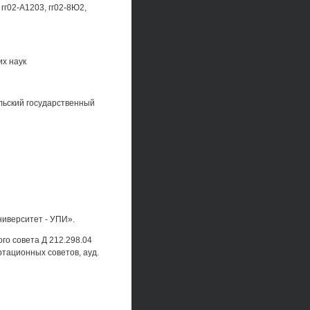
2-А1203, гг02-8Ю2,
их наук
ьский государственный
ниверситет - УПИ».
ого совета Д 212.298.04
тационных советов, ауд.