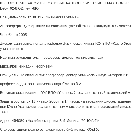
ВЫСОКОТЕМПЕРАТУРНЫЕ ФАЗОВЫЕ РАВНОВЕСИЯ В СИСТЕМАХ ТЮг-БЮ* гг0
Ее0-гг02-8Ю2, Ге-гг-8Ю
Специальность 02.00.04 - «Физическая химия»
Автореферат диссертации на соискание ученой степени кандидата химическ
Челябинск 2005
Диссертация выполнена на кафедре физической химии ГОУ ВПО «Южно-Урал
университет».
Научный руководитель - профессор, доктор технических наук
Михайлов Геннадий Георгиевич.
Официальные оппоненты: профессор, доктор химических наук Викторов В.В.,
профессор, доктор технических наук Смолко В.А.
Ведущая организация - ГОУ ВПО «Уральский государственный технический у
Защита состоится 18 января 2006 г., в 14 часов, на заседании диссертационн
при Южно-Уральском государственном университете в зале заседаний диссер
1001.
Адрес: 454080, г.Челябинск, пр. им. В.И. Ленина, 76, ЮУрГУ.
С диссертацией можно ознакомиться в библиотеке ЮУрГУ.