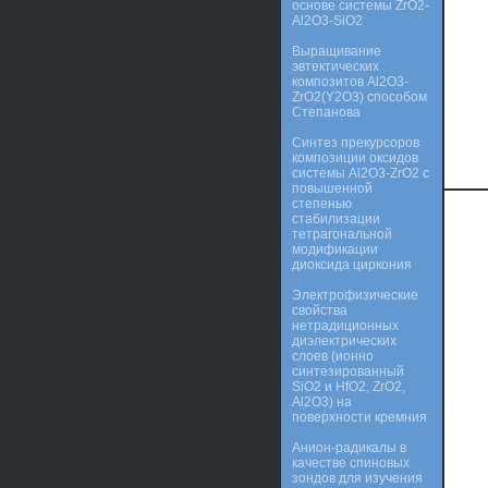
основе системы ZrO2-
Al2O3-SiO2
Выращивание
эвтектических
композитов Al2O3-
ZrO2(Y2O3) способом
Степанова
Синтез прекурсоров
композиции оксидов
системы Al2O3-ZrO2 с
повышенной
степенью
стабилизации
тетрагональной
модификации
диоксида циркония
Электрофизические
свойства
нетрадиционных
диэлектрических
слоев (ионно
синтезированный
SiO2 и HfO2, ZrO2,
Al2O3) на
поверхности кремния
Анион-радикалы в
качестве спиновых
зондов для изучения