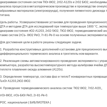
диаграммам состояния систем ТЮг-8Ю2, 2г02-А120з и 2г02 БЮ2, необходимы
анализа процессов в металлургическом производстве и производстве огнеупо
абразивных материалов (электрокорунда), получения пигментного диоксида 
титана.
Цель работы. Усовершенствование установки для проведения прецизионног
ДТА и методики ДТА для исследований при температуре выше 1800 °С, эксп
диаграмм состояния гЮ2-А1203, 2г02-5Ю2, ТЮ2-8Ю2, термодинамический ана
также систем 2гСЬ- 8Ю2 РеО, 7г-81-Ре-0 на основе полученных эксперимент
Для достижения цели в работе решены следующие задачи.
1. Разработка конструктивных дополнений к установке для прецизионного в
дифференциального термического анализа в трехтигель-ном варианте.
2. Реализация схемы автоматизированного проведения эксперимента с упра
компьютера, разработка высокотемпературного метода калибровки ячейки Д
теплоте плавления оксида алюминия (А120з).
3. Определение температур, состава фаз и теплоТ нонвариантных превращ
ЪхОг А1203,2Ю2-8Ю2.
4. Проведение термодинамического анализа систем: ТЮ2 8Ю2, 7г02-А!20,,
ггОг-8Ю2, ггОз-БЮг РеО, 2г-81-Ре-0.
РОС. национальная { БИБЛИОТЕКА {