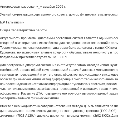
Автореферат разослан «_» декабря 2005 г.
Ученый секретарь диссертационного совета, доктор физико-математических 
Б.Р. Гельчинский
Общая характеристика работы
Актуальность проблемы. Диаграммы состояния систем являются одним из ос
сведений о материалах и их свойствах для создания новых технологий в пр
Теоретическая основа построения диаграмм была заложена в конце XIX века
Курнакова. но экспериментальные трудности обуславливают неполноту и пр
получаемых при температурах выше 1500 °С.
Для построения диаграмм состояния систем тугоплавких оксидов используют 
комбинаций, однако общей труднорешаемой задачей для всех методов явля
температур превращений и их тепловых эффектов, происходящих в исследу
области физической химии метод дифференциального термического анализа 
наиболее надежных источников информации о тугоплавких системах, посколь
чувствительным к процессам фазовых превращений и использует сравнител
оформление. Развитие ДТА, повышение его точности являются важной зада
экспериментальной физической химии.
Вместе с необходимостью совершенствования метода ДТА выявляются разно
диаграммам состояния систем диоксид титана - диоксид кремния (ТЮ2-8Ю2), 
алюминия (7Ю2-А120з), диоксид циркония - диоксид кремния (2г02-8Ю2). Да