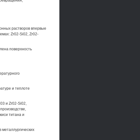
превращения;
ионных растворов впервые
ах: Zr02-Si02, Zr02-
влена поверхность
ературного
ратуре и теплоте
3 и Zr02-Si02,
 производстве,
киси титана и
в металлургических