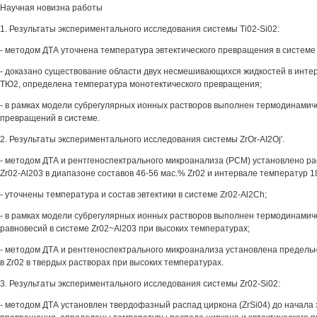
Научная новизна работы
1. Результаты экспериментального исследования системы Ti02-Si02:
- методом ДТА уточнена температура эвтектического превращения в системе 
- доказано существование области двух несмешивающихся жидкостей в интер
ТЮ2, определена температура монотектического превращения;
- в рамках модели субрегулярных ионных растворов выполнен термодинамич
превращений в системе.
2. Результаты экспериментального исследования системы ZrOr-AI2Oj'.
- методом ДТА и рентгеноспектрального микроанализа (РСМ) установлено ра
Zr02-Al203 в диапазоне составов 46-56 мас.% Zr02 и интервале температур 1
- уточнены температура и состав эвтектики в системе Zr02-Al2Ch;
- в рамках модели субрегулярных ионных растворов выполнен термодинамич
равновесий в системе Zr02~Al203 при высоких температурах;
- методом ДТА и рентгеноспектрального микроанализа установлена предель
в Zr02 в твердых растворах при высоких температурах.
3. Результаты экспериментального исследования системы Zr02-Si02:
- методом ДТА установлен твердофазный распад циркона (ZrSi04) до начала 