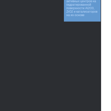
активных центров на
гидратированной
поверхности Al2O3,
ZrO2 и катализаторов
на их основе