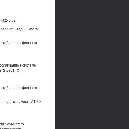
Ti02-Si02;
вале от 19 до 93 мас.%
еский анализ фазовых
сслаивание в системе
872-1891 °С;
еский анализ фазовых
ная растворимость А1203
эвтектического