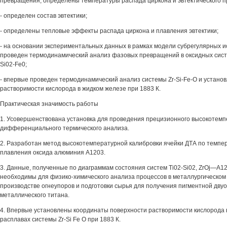
превращения, определены температуры распада циркона и эвтектического 
- определен состав эвтектики;
- определены тепловые эффекты распада циркона и плавления эвтектики;
- на основании экспериментальных данных в рамках модели субрегулярных 
проведен термодинамический анализ фазовых превращений в оксидных систем
Si02-Fe0;
- впервые проведен термодинамический анализ системы Zr-Si-Fe-О и устано
растворимости кислорода в жидком железе при 1883 К.
Практическая значимость работы
1. Усовершенствована установка для проведения прецизионного высокотемп
дифференциального термического анализа.
2. Разработан метод высокотемпературной калибровки ячейки ДТА по темпе
плавления оксида алюминия А1203.
3. Данные, полученные по диаграммам состояния систем Ti02-Si02, ZrOj—А120
необходимы для физико-химического анализа процессов в металлургическом
производстве огнеупоров и подготовки сырья для получения пигментной двуо
металлического титана.
4. Впервые установлены координаты поверхности растворимости кислорода 
расплавах системы Zr-Si Fe О при 1883 К.