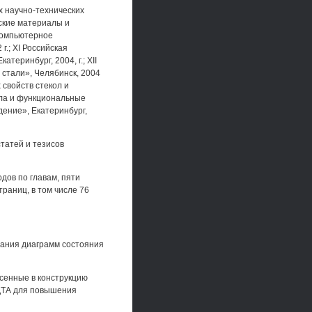
 научно-технических
ские материалы и
«Компьютерное
г.; XI Российская
еринбург, 2004, г.; XII
тали», Челябинск, 2004
 свойств стекол и
ела и функциональные
ение», Екатеринбург,
татей и тезисов
дов по главам, пяти
раниц, в том числе 76
вания диаграмм состояния
сенные в конструкцию
 ДТА для повышения