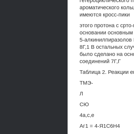
гетероциклического п
ароматического кольц
имеются кросс-пики
этого протона с срт
основании основным 
5-алкинилпиразолов 
8Г,1 В остальных сл
было сделано на осн
соединений 7Г,Г
Таблица 2. Реакции 
ТМЭ-
Л
СЮ
4а,с,е
Аг1 = 4-Я1С6Н4