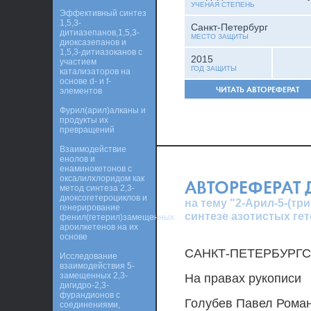
УЧЕНАЯ СТЕПЕНЬ
Эффективный синтез
1,5,3-
Санкт-Петербург
дитиазепанов,1,5,3-
МЕСТО ЗАЩИТЫ
диоксазепанов и
1,5,3-дитиазоканов с
2015
участием
ГОД ЗАЩИТЫ
катализаторов на
основе d- и f-
ЧИТАТЬ АВТОРЕФЕРАТ
элементов
Фурил(арил)алканы и
продукты их
превращений
Взаимодействие
енолов и
енаминокетонов с
оксалилхлоридом как
АВТОРЕФЕРАТ
метод синтеза 2,3-
диоксогетероциклов и
на тему "2-Арил-5-(тр
генерирование
синтезе азотистых ге
фенил(гетерил)замещенных
ароилкетенов на их
основе
САНКТ-ПЕТЕРБУРГ
Исследование
взаимодействия 5-
замещенных 2,3-
На правах рукописи
дигидро-2,3-
фурандионов с
Голубев Павел Рома
соединениями,