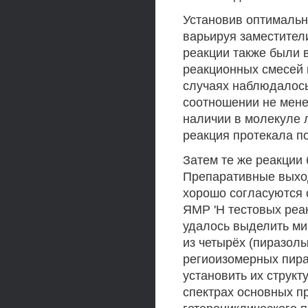
Установив оптимальн
варьируя заместител
реакции также были 
реакционных смесей 
случаях наблюдалось
соотношении не мене
наличии в молекуле 
реакция протекала п
Затем те же реакции
Препаративные выход
хорошо согласуются 
ЯМР 'Н тестовых реа
удалось выделить ми
из четырёх (пиразолы
региоизомерных пира
установить их структ
спектрах основных п