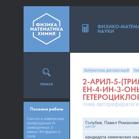
ФИЗИКО-МАТЕМ
НАУКИ
Библиотека диссертаций
Хи
2-АРИЛ-5-(ТР
поиск
ЕН-4-ИН-3-ОН
ГЕТЕРОЦИКЛО
тема автореферата и
Похожие работы
Синтез и химические
Голубев, Павел Романови
превращения N-
АВТОР
замещенных 3-
имино-3Н-фуран-2-
онов
кандидата химических на