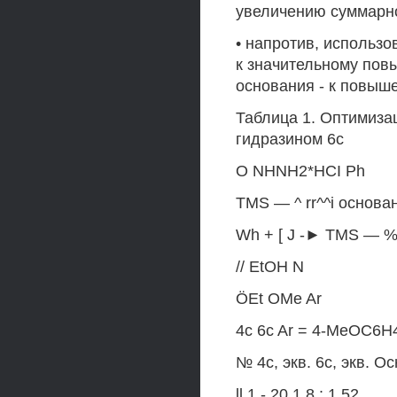
увеличению суммарно
• напротив, использ
к значительному пов
основания - к повыш
Таблица 1. Оптимиза
гидразином 6с
О NHNH2*HCI Ph
TMS — ^ rr^^i основа
Wh + [ J -► TMS — %
// EtOH N
ÖEt OMe Ar
4c 6c Ar = 4-MeOC6H4
№ 4c, экв. 6c, экв. О
ll 1 - 20 1.8 : 1 52