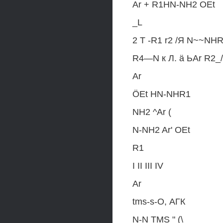
Ar + R1HN-NH2 OEt
_L
2 T -R1 r2 /Я N~~NH
R4—N к Л. ä ЬАr R2_/
Ar
ÖEt HN-NHR1
NH2 ^Ar (
N-NH2 Ar' OEt
R1
I II III IV
Ar
tms-s-O, АГК
N-N TMS " (\