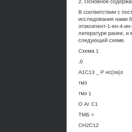
2. Основное содержа
В соответствии с пос
исследования нами б
этоксипент-1-ен-4-ин
литературе ранее, и 
следующей схеме.
Схема 1
,0
А1С13 _ Р нс(оа)з
тмэ
тмэ 1
О Аг С1
ТМБ =
СН2С12