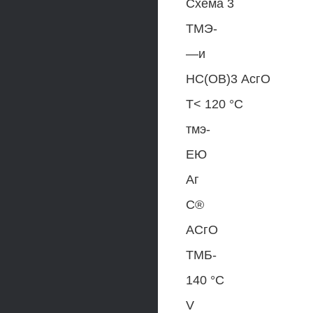
Схема 3
ТМЭ-
—и
НС(ОВ)3 АсгО
Т< 120 °С
тмэ-
ЕЮ
Аг
С®
АСгО
ТМБ-
140 °С
V