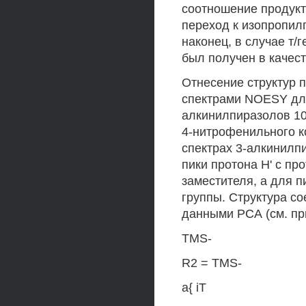
соотношение продукто
переход к изопропилг
наконец, в случае т/
был получен в качест
Отнесение структур 
спектрами NOESY для
алкинилпиразолов 10
4-нитрофенильного к
спектрах 3-алкинилп
пики протона Н' с пр
заместителя, а для п
группы. Структура с
данными РСА (см. пр
TMS-
R2 = TMS-
a{ iT