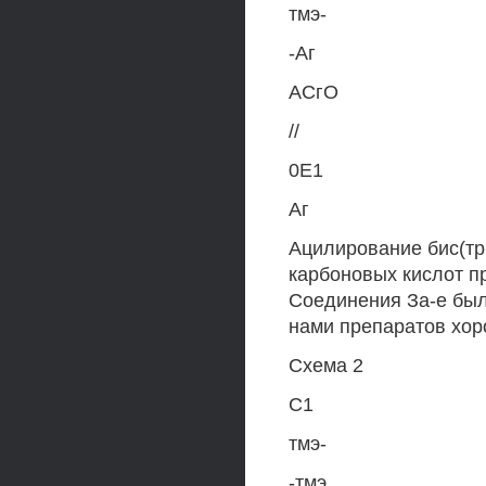
тмэ-
-Аг
АСгО
//
0Е1
Аг
Ацилирование бис(тр
карбоновых кислот п
Соединения За-е был
нами препаратов хор
Схема 2
С1
тмэ-
-тмэ