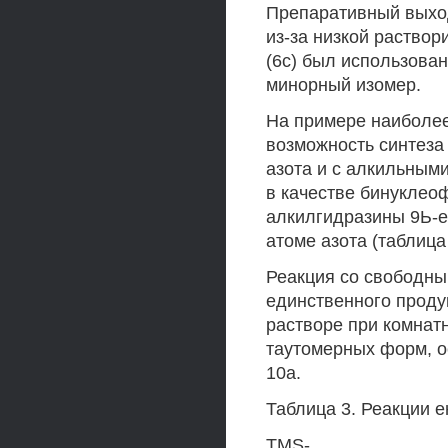
Препаративный выход
из-за низкой раство
(6с) был использован
минорный изомер.
На примере наиболее
возможность синтеза
азота и с алкильным
в качестве бинуклео
алкилгидразины 9Ь-е
атоме азота (таблица 
Реакция со свободны
единственного проду
растворе при комнат
таутомерных форм, о
10а.
Таблица 3. Реакции е
TMS-