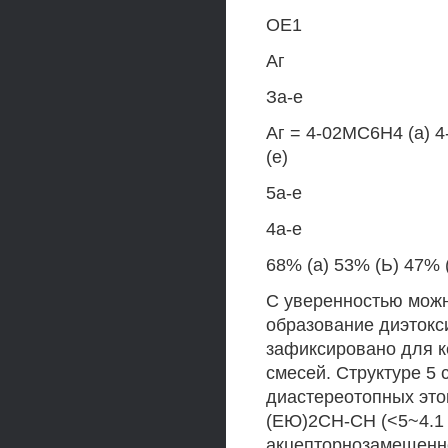
ОЕ1
Аг
За-е
Аг = 4-02МС6Н4 (а) 
(е)
5а-е
4а-е
68% (а) 53% (Ь) 47% (
С уверенностью можн
образование диэтокс
зафиксировано для к
смесей. Структуре 5 
диастереотопных это
(ЕЮ)2СН-СН (<5~4.1 и 
акцепторнозамещенно