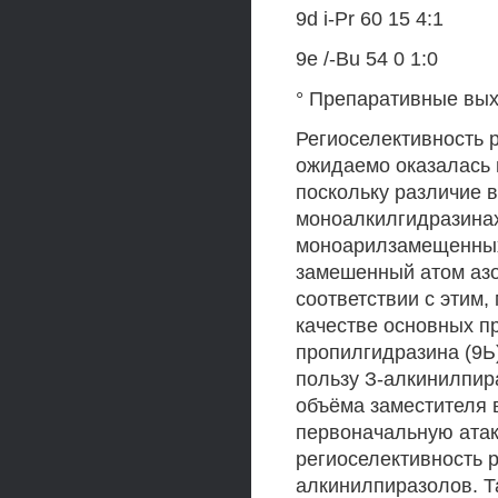
9d i-Pr 60 15 4:1
9е /-Bu 54 0 1:0
° Препаративные вы
Региоселективность 
ожидаемо оказалась 
поскольку различие 
моноалкилгидразинах
моноарилзамещенных
замешенный атом азо
соответствии с этим
качестве основных пр
пропилгидразина (9Ь)
пользу З-алкинилпир
объёма заместителя 
первоначальную атак
региоселективность р
алкинилпиразолов. Та