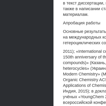
в текст диссертации,
также в написании ст
материалам.
Апробация работы
Основные результат
на международных к
гетероциклических с
2011); «International 
150th anniversary of th
compounds)» (Казань, 
heterocycles» (Украин
Modern Chemistry» (Мо
Organic Chemistry AC
Applications of Chemi
Индия, 2015); в док
учёных «YoungChem 2
всероссийской конфе