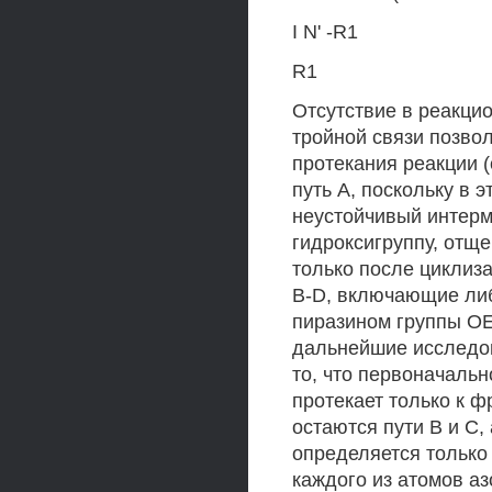
I N' -R1
R1
Отсутствие в реакци
тройной связи позво
протекания реакции 
путь А, поскольку в 
неустойчивый интерм
гидроксигруппу, отщ
только после циклиз
B-D, включающие ли
пиразином группы OE
дальнейшие исследов
то, что первоначаль
протекает только к 
остаются пути В и С,
определяется только
каждого из атомов аз