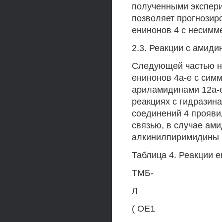
полученными экспер
позволяет прогнозиро
енинонов 4 с несим
2.3. Реакции с амиди
Следующей частью н
енинонов 4а-е с сим
ариламидинами 12а-е
реакциях с гидразин
соединений 4 прояви
связью, в случае ам
алкинилпиримидины 1
Таблица 4. Реакции 
ТМБ-
Л
( ОЕ1