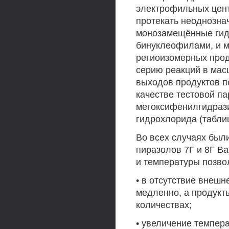
электрофильных цент
протекать неоднознач
монозамещённые гид
бинуклеофилами, и 
региоизомерных прод
серию реакций в мас
выходов продуктов п
качестве тестовой п
мегоксифенилгидрази
гидрохлорида (таблиц
Во всех случаях был
пиразолов 7Г и 8Г В
и температуры позв
• в отсутствие внешн
медленно, а продукт
количествах;
• увеличение темпера