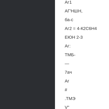
Аг1
АГ'НШН,
ба-с
Аг2 = 4-К2С6Н4
ЕЮН 2-3
Аг:
ТМБ-
—
7ач
Аг
#
.ТМЭ
V"