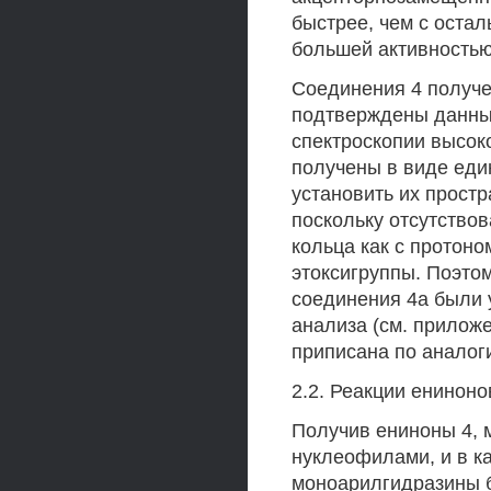
быстрее, чем с остал
большей активностью
Соединения 4 получе
подтверждены данным
спектроскопии высок
получены в виде еди
установить их прост
поскольку отсутствов
кольца как с протоно
этоксигруппы. Поэтом
соединения 4а были 
анализа (см. приложе
приписана по аналог
2.2. Реакции енинон
Получив ениноны 4, м
нуклеофилами, и в к
моноарилгидразины б