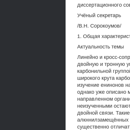
диссертационного со
Учёный секретарь
/В.Н. Сорокоумов/
1. Общая характерис
Актуальность темы
Линейно и кросс-соп
двойную и тронную у
карбонильной группо
широкого крута карбо
изучение енинонов на
однако уже описано 
направленном органич
неизученными остают
двойной связи. Таки
алкннилзамещённых 
существенно отличать