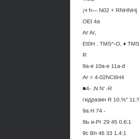
¡ч h— N02 + RNHNHj
OEt 4a
Ar Ar,
Et0H . TMS^-O, ♦ TMS
R
9a-e 10a-e 11a-d
Ar = 4-02NC6H4
■4- ,N N' -R
гидразин R 10,%" 11,
9а Н 74 -
9Ь и-Рг 29 45 0.6:1
9с Вп 46 33 1.4:1