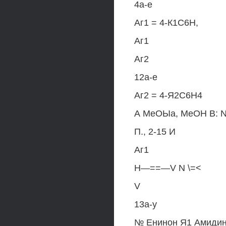
4а-е
Аг1 = 4-К1С6Н,
Аг1
Аг2
12а-е
Аг2 = 4-Я2С6Н4
А МеОЫа, МеОН В: 
П., 2-15 И
Аг1
Н—==—V N \=<
V
13а-у
№ Енинон Я1 Амидин