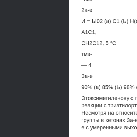
2а-е
И = Ы02 (а) С1 (Ь) Н(
А1С1,
СН2С12, 5 °С
тмэ-
— 4
За-е
90% (а) 85% (Ь) 98% (
Этоксиметиленовую г
реакции с триэтилор
Несмотря на относит
группы в кетонах За-
е с умеренными вых