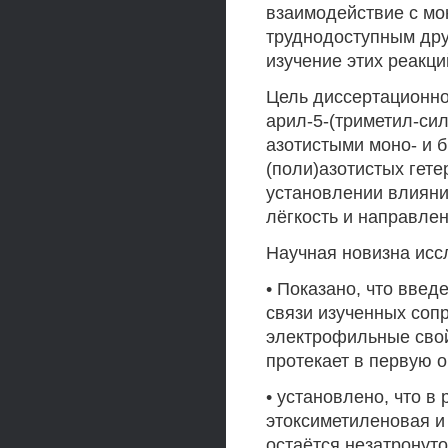
взаимодействие с мо
труднодоступным дру
изучение этих реакц
Цель диссертационно
арил-5-(триметил-сил
азотистыми моно- и 
(поли)азотистых гете
установлении влияни
лёгкость и направлен
Научная новизна ис
• Показано, что введ
связи изученных соп
электрофильные свой
протекает в первую о
• установлено, что 
этоксиметиленовая и
остаётся незатронуто