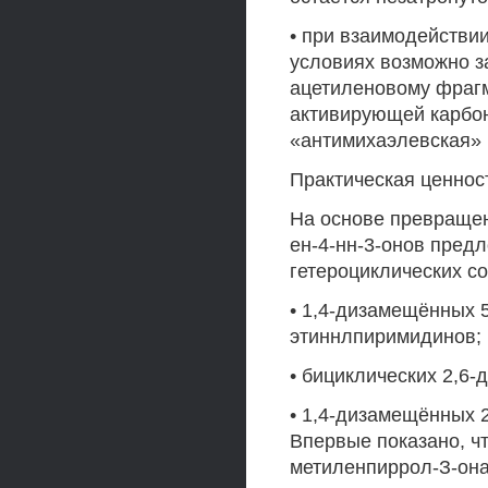
• при взаимодействи
условиях возможно з
ацетиленовому фрагм
активирующей карбон
«антимихаэлевская» 
Практическая ценнос
На основе превращен
ен-4-нн-3-онов пред
гетероциклических с
• 1,4-дизамещённых 5
этиннлпиримидинов;
• бициклических 2,6
• 1,4-дизамещённых 
Впервые показано, ч
метиленпиррол-З-он