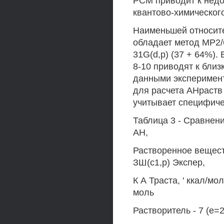
РСМ приводит к недо
квантово-химическог
Наименьшей относит
обладает метод МР2/6
31G(d,p) (37 + 64%).
8-10 приводят к близ
данными эксперимент
для расчета АНраств
учитывает специфич
Таблица 3 - Сравнен
АН,
Растворенное вещест
ЗШ(с1,р) Экспер,
К А Траста, ' ккал/мо
моль
Растворитель - 7 (е=2