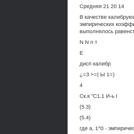
Средняя 21 20 14
В качестве калибрую
эмпирических коэффи
выполнялось равенств
N N п т
Е
дисп калибр
¿=3 >=| Ы 1=)
4
Ск,к "С1,1 И-ь I
(5.3)
(5.4)
где а, 1^0 - эмпирич