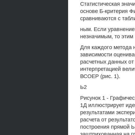
Статистическая знач
основе Б-критерия Ф
сравниваются с табл
ным. Если уравнение
незначимым, то этим
Для каждого метода 
зависимости оценива
расчетных данных от
интерпретацией вели
ВСОЕР (рис. 1).
Ь2
Рисунок 1 - Графиче
1Д иллюстрирует иде
результатами экспер
расчета от результа
построения прямой Ь
заштрихованная на г