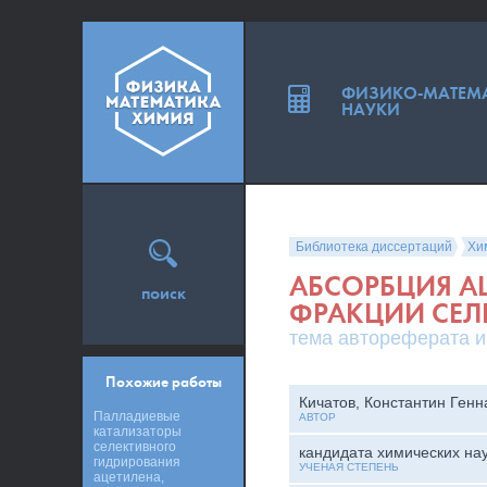
ФИЗИКО-МАТЕМ
НАУКИ
Библиотека диссертаций
Хи
АБСОРБЦИЯ А
поиск
ФРАКЦИИ СЕЛ
тема автореферата и
Похожие работы
Кичатов, Константин Генн
Палладиевые
АВТОР
катализаторы
селективного
кандидата химических на
гидрирования
УЧЕНАЯ СТЕПЕНЬ
ацетилена,