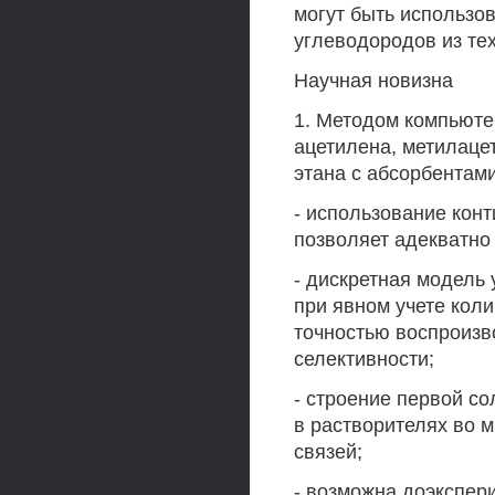
могут быть использо
углеводородов из тех
Научная новизна
1. Методом компьют
ацетилена, метилаце
этана с абсорбентам
- использование кон
позволяет адекватно
- дискретная модель
при явном учете кол
точностью воспроизв
селективности;
- строение первой с
в растворителях во 
связей;
- возможна доэкспер