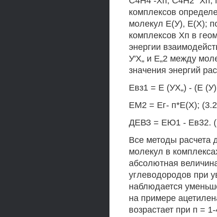
С4Н4 -Хп, С4Н2 "Хп, п
комплексов определе
молекул Е(У), Е(Х); 
комплексов Хп в гео
энергии взаимодейст
У'Х„ и Е„2 между мо
значения энергий расс
Евз1 = Е (УХ„) - (Е (У)
ЕМ2 = Ег- п*Е(Х); (3.2
ДЕВЗ = ЕЮ1 - Ев32. (
Все методы расчета 
молекул в комплексах
абсолютная величин
углеводородов при ув
наблюдается уменьше
на примере ацетилена
возрастает при п = 1-