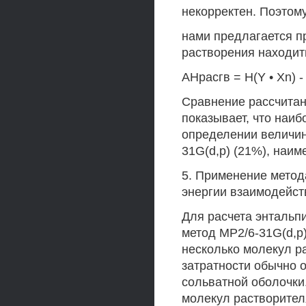
некорректен. Поэтом
нами предлагается п
растворения находить
АНрасгв = H(Y • Xn) - 
Сравнение рассчитанн
показывает, что наи
определении величин
31G(d,p) (21%), наим
5. Применение метода
энергии взаимодейст
Для расчета энтальп
метод MP2/6-31G(d,p
несколько молекул р
затратности обычно 
сольватной оболочки
молекул растворител