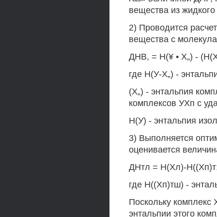
вещества из жидкого 
2) Проводится расче
вещества с молекула
ДНВ, = Н(¥ • Х„) - (Н(Х
где Н(У-Х„) - энталь
(Х„) - энтальпия ком
комплексов УХп с уд
Н(У) - энтальпия из
3) Выполняется опти
оценивается величина
ДНтл = Н(Хл)-Н((Хп)т;
где Н((Хп)тш) - энта
Поскольку комплекс Х
энтальпии этого ком