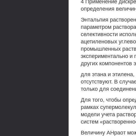
4 Применение дискре
определения величин
Энтальпия растворен
параметром раствора
селективности испол
ацетиленовых углев
промышленных раств
экспериментально и 
других компонентов 
для этана и этилена
отсутствуют. В случ
только для соединени
Для того, чтобы опр
рамках супермолекул
модели учета раство
систем «растворенно
Величину АНраот можн