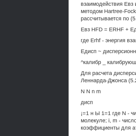
взаимодействия Евз 
методом Hartree-Fock
рассчитывается по (5.
Евз HFD = ERHF + Ед
где Erhf - энергия 
Едисп ~ дисперсионн
^калибр _ калибрующ
Для расчета дисперс
Леннарда-Джонса (5.2
N N n m
дисп
¡=1 н Ы 1=1 где N - ч
молекуле; i, m - числ
коэффициенты для ато