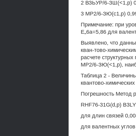
2 ВЗЬУР/6-ЗШ(<1,р) 0
3 МР2/6-ЗЮ(с1,р) 0,9
Примечание: при уров
Е„6а=5,86 для валент
Выявлено, что данны
кван-тово-химически
расчете структурных
МР2/6-ЗЮ(<1,р), наи
Таблица 2 - Величин
квантово-химических
Погрешность Метод р
RHF76-31G(d,p) B3LY
для длин связей 0,00
для валентных углов 