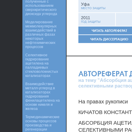
полученные с
Уфа
использованием
МЕСТО ЗАЩИТЫ
сверхкритического
диоксида углерода
2011
Моделирование
ГОД ЗАЩИТЫ
межмолекулярных
взаимодействий в
ЧИТАТЬ АВТОРЕФЕРАТ
различных фазах
некоторых
ЧИТАТЬ ДИССЕРТАЦИЮ
нефтехимических
процессов
Селективное
гидрирование
ацетилена на
палладиевых
АВТОРЕФЕРАТ
стекловолокнистых
катализаторах
на тему "Абсорбция а
Взаимодействие
селективными раство
металл-углерод в
катализаторах
гидрирования
фенилацетилена на
На правах рукописи
основе никеля и
железа
КИЧАТОВ КОНСТАН
Термодинамические
основы процессов
АБСОРБЦИЯ АЦЕТИ
производства и
СЕЛЕКТИВНЫМИ Р
регенерации