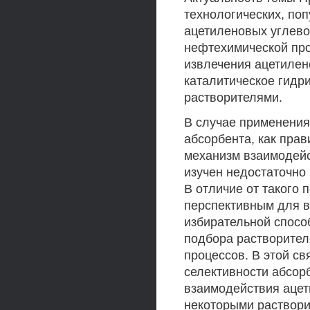
технологических, по
ацетиленовых углево
нефтехимической пр
извлечения ацетилен
каталитическое гидр
растворителями.
В случае применения
абсорбента, как прав
механизм взаимодейс
изучен недостаточно
В отличие от такого
перспективным для 
избирательной способ
подбора растворител
процессов. В этой св
селективности абсо
взаимодействия ацет
некоторыми раствори