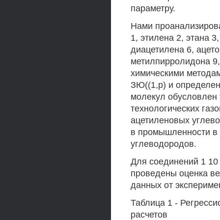
параметру.
Нами проанализирова
1, этилена 2, этана 
диацетилена 6, ацет
метилпирролидона 9,
химическими методам
ЗЮ((1,р) и определе
молекул обусловлен 
технологических газо
ацетиленовых углево
в промышленности в 
углеводородов.
Для соединений 1 10
проведены оценка ве
данных от эксперимен
Таблица 1 - Регресс
расчетов