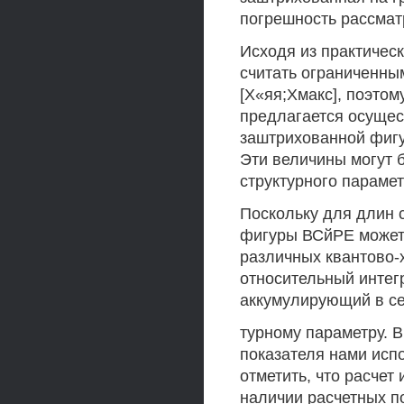
погрешность рассмат
Исходя из практичес
считать ограниченны
[Х«яя;Хмакс], поэто
предлагается осуще
заштрихованной фиг
Эти величины могут 
структурного парамет
Поскольку для длин 
фигуры ВСйРЕ может
различных квантово-
относительный интег
аккумулирующий в се
турному параметру. 
показателя нами исп
отметить, что расчет
наличии расчетных п