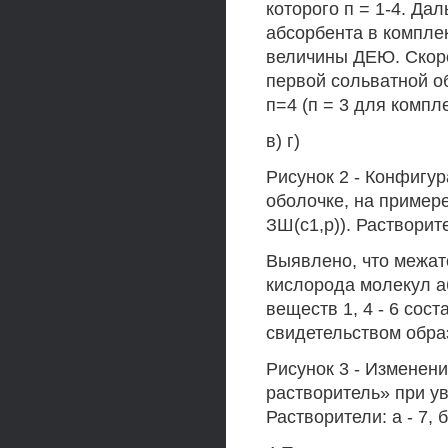
которого п = 1-4. Д
абсорбента в компле
величины ДЕЮ. Скоре
первой сольватной о
п=4 (п = 3 для компл
в) г)
Рисунок 2 - Конфигу
оболочке, на примере
ЗШ(с1,р)). Растворители
Выявлено, что межат
кислорода молекул а
веществ 1, 4 - 6 сос
свидетельством обра
Рисунок 3 - Изменен
растворитель» при у
Растворители: а - 7, б 