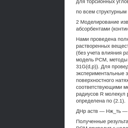
для торсионных углов
по всем структурным 
2 Моделирование из
абсорбентами (конти
Нами проведена полн
растворенных вещест
(без учета влияния р
модель РСМ, методы R
31G(d,p)). Для пров
экспериментальные з
поверхностного натя
соответствующими ме
радиусов R молекул 
определена по (2.1).
ДНр аств — Нж_ть — н
Полученные результа