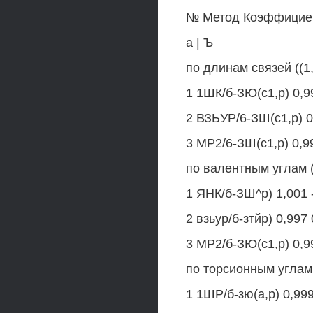
№ Метод Коэффициент
а | Ъ
по длинам связей ((1,
1 1ШК/б-ЗЮ(с1,р) 0,9
2 ВЗЬУР/6-ЗШ(с1,р) 0
3 МР2/6-ЗШ(с1,р) 0,9
по валентным углам (
1 ЯНК/б-ЗШ^р) 1,001 
2 взьур/б-зтйр) 0,997
3 МР2/б-ЗЮ(с1,р) 0,9
по торсионным углам (
1 1ШР/б-зю(а,р) 0,99