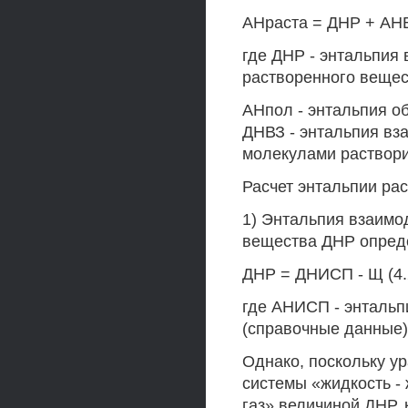
АНраста = ДНР + АНВ
где ДНР - энтальпия
растворенного вещес
АНпол - энтальпия об
ДНВЗ - энтальпия вз
молекулами раствори
Расчет энтальпии ра
1) Энтальпия взаимо
вещества ДНР опреде
ДНР = ДНИСП - Щ (4.
где АНИСП - энтальп
(справочные данные)
Однако, поскольку у
системы «жидкость - 
газ» величиной ДНР, 