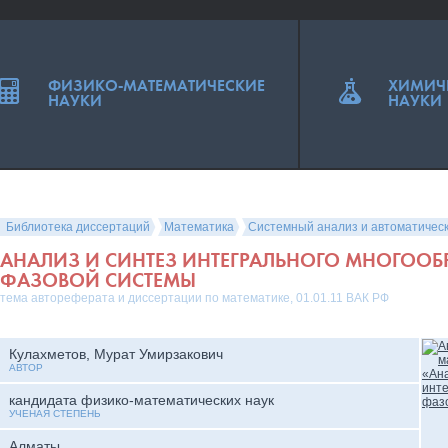
ФИЗИКО-МАТЕМАТИЧЕСКИЕ
ХИМИЧ
НАУКИ
НАУКИ
Библиотека диссертаций
Математика
Системный анализ и автоматичес
АНАЛИЗ И СИНТЕЗ ИНТЕГРАЛЬНОГО МНОГООБ
ФАЗОВОЙ СИСТЕМЫ
тема автореферата и диссертации по математике, 01.01.11 ВАК РФ
Кулахметов, Мурат Умирзакович
АВТОР
кандидата физико-математических наук
УЧЕНАЯ СТЕПЕНЬ
Алматы