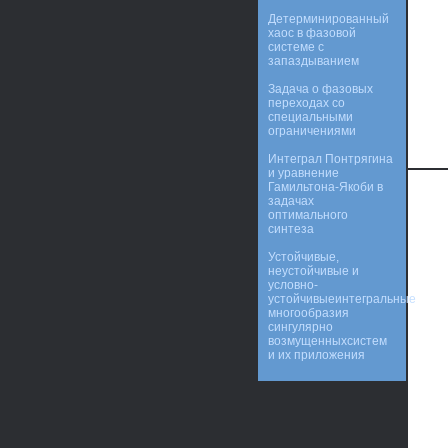
Детерминированный
хаос в фазовой
системе с
запаздыванием
Задача о фазовых
переходах со
специальными
ограничениями
Интеграл Понтрягина
и уравнение
Гамильтона-Якоби в
задачах
оптимального
синтеза
Устойчивые,
неустойчивые и
условно-
устойчивыеинтегральные
многообразия
сингулярно
вoзмyщeнныхсистем
и их приложения