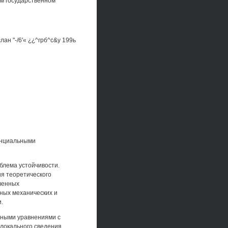
ом государственном
ан "-/6'« ¿¿^грб^с&у 199ь
енциальными
блема устойчивости.
ия теоретического
овенных
ных механических и
.
ными уравнениями с
локального сведения