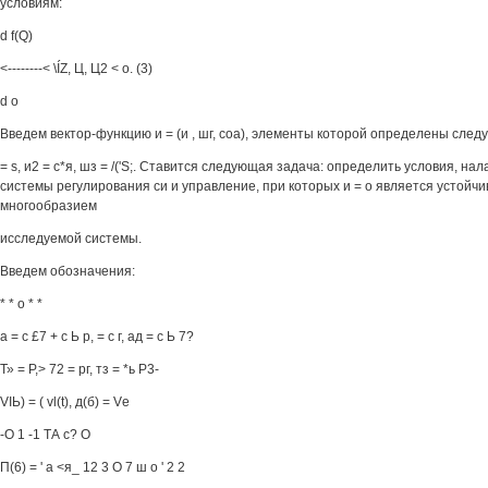
условиям:
d f(Q)
<--------< \ÍZ, Ц, Ц2 < о. (3)
d о
Введем вектор-функцию и = (и , шг, соа), элементы которой определены сле
= s, и2 = с*я, шз = /('S;. Ставится следующая задача: определить условия, н
системы регулирования си и управление, при которых и = о является устой
многообразием
исследуемой системы.
Введем обозначения:
* * о * *
а = с £7 + с Ь р, = с г, ад = с Ь 7?
Т» = Р,> 72 = рг, тз = *ь Р3-
VIЬ) = ( vl(t), д(б) = Vе
-О 1 -1 ТА с? О
П(6) = ' а <я_ 12 3 О 7 ш о ' 2 2