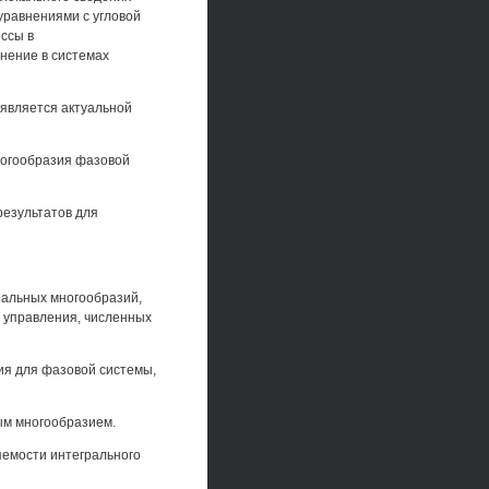
равнениями с угловой
ссы в
нение в системах
является актуальной
ногообразия фазовой
езультатов для
ральных многообразий,
о управления, численных
ия для фазовой системы,
ым многообразием.
емости интегрального