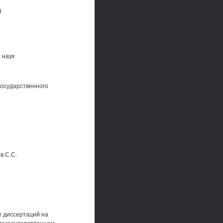
Ы
 наук
государственного
в С.С.
те диссертаций на