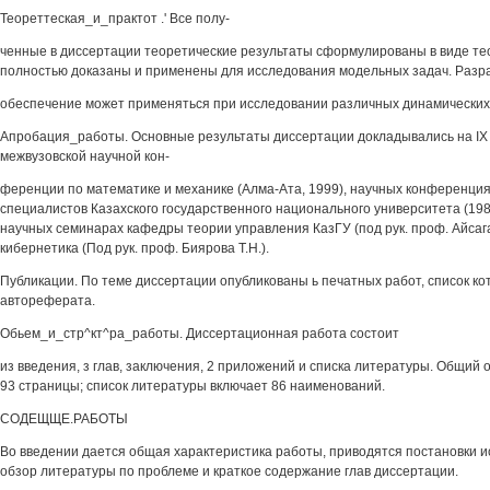
Теореттеская_и_практот .' Все полу-
ченные в диссертации теоретические результаты сформулированы в виде те
полностью доказаны и применены для исследования модельных задач. Раз
обеспечение может применяться при исследовании различных динамических
Апробация_работы. Основные результаты диссертации докладывались на IX
межвузовской научной кон-
ференции по математике и механике (Алма-Ата, 1999), научных конференци
специалистов Казахского государственного национального университета (198?
научных семинарах кафедры теории управления КазГУ (под рук. проф. Айсаг
кибернетика (Под рук. проф. Биярова Т.Н.).
Публикации. По теме диссертации опубликованы ь печатных работ, список ко
автореферата.
Обьем_и_стр^кт^ра_работы. Диссертационная работа состоит
из введения, з глав, заключения, 2 приложений и списка литературы. Общий
93 страницы; список литературы включает 86 наименований.
СОДЕЩЩЕ.РАБОТЫ
Во введении дается общая характеристика работы, приводятся постановки и
обзор литературы по проблеме и краткое содержание глав диссертации.