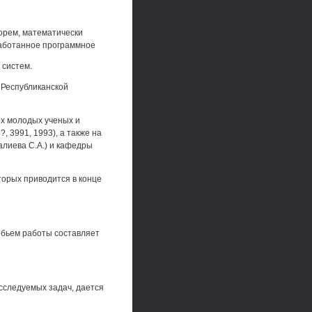
орем, математически
работанное программное
 систем.
 Республиканской
ях молодых ученых и
, 3991, 1993), а также на
алиева С.А.) и кафедры
торых приводится в конце
 обьем работы составляет
сследуемых задач, дается