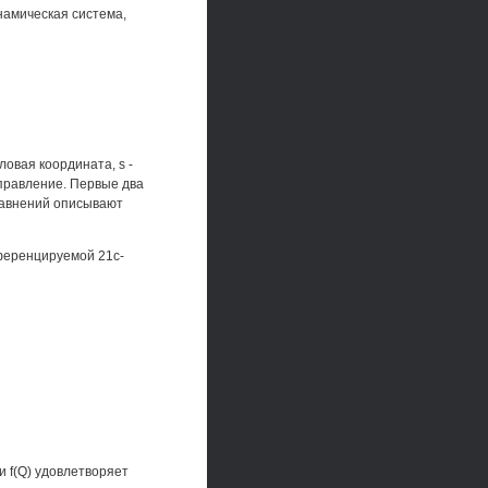
амическая система,
гловая координата, s -
 управление. Первые два
равнений описывают
ференцируемой 21с-
ии f(Q) удовлетворяет