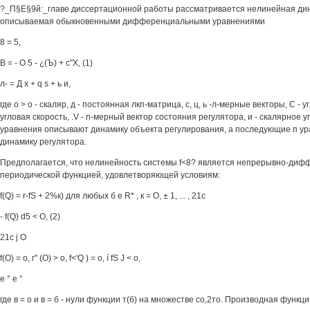
?_П§Е§9й:_главе диссертационной работы рассматривается нелинейная дин
описываемая обыкновенными дифференциальными уравнениями
8 = 5,
В = - О 5 - ¿(Ъ) + с"X, (1)
л- = Д х + q s + ь и,
где о > о - скаляр, д - постоянная лкп-матрица, с, ц, ь -л-мерные векторы, С - у
угловая скорость, .V - n-мерный вектор состояния регулятора, и - скалярное
уравнения описывают динамику объекта регулирования, а последующие п у
динамику регулятора.
Предполагается, что нелинейность системы f<8? является непрерывно-диф
периодической функцией, удовлетворяющей условиям:
f(Q) = r-fS + 2%к) для любых б e R* , к = О, ± 1, ... , 21с
- f(Q) d5 < О, (2)
21с j О
f(O) = о, г" (О) > о, f<'Q ) = о, í fS J < о,
е ° е °
где в = о и в = б - нули функции т(б) на множестве со,2то. Производная функц