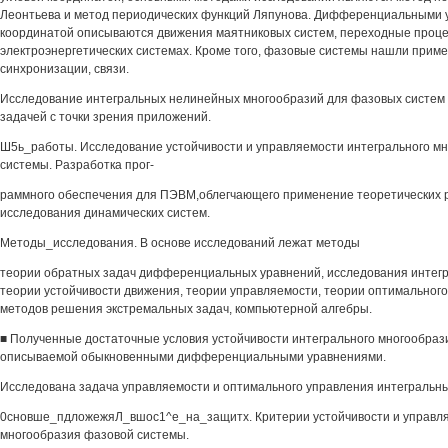
Леонтьева и метод периодических функций Ляпунова. Дифференциальными у
координатой описываются движения маятниковых систем, переходные проце
электроэнергетических системах. Кроме того, фазовые системы нашли приме
синхронизации, связи.
Исследование интегральных нелинейных многообразий для фазовых систем 
задачей с точки зрения приложений.
Ш5ь_работы. Исследование устойчивости и управляемости интегрального м
системы. Разработка прог-
раммного обеспечения для ПЭВМ,облегчающего применение теоретических р
исследования динамических систем.
Методы_исследования. В основе исследований лежат методы
теории обратных задач дифференциальных уравнений, исследования интег
теории устойчивости движения, теории управляемости, теории оптимальног
методов решения экстремальных задач, компьютерной алгебры.
■ Полученные достаточные условия устойчивости интегрального многообраз
описываемой обыкновенными дифференциальными уравнениями.
Исследована задача управляемости и оптимального управления интегральн
0сновше_пдложежяЛ_вшос1^е_на_защитх. Критерии устойчивости и управля
многообразия фазовой системы.