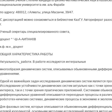
соискание ученой степени кандидата физико-математических наук в Казахск
национальном университета им. аль-Фараби
по адресу: 480012, г.Алматы, улица Масанчи, 39/47.
С диссертацией можно ознакомиться в библиотеке КазГУ. Автореферат разосл
г.
Ученый секретарь специализированного совета,
доцент ^ '-Ш-А-АИПАН0В
к.ф.-м.н., доцент
ОБЩАЯ ХАРАКТЕРИСТИКА РАБОТЫ
Актуальность_работи. В работе исследуются интегральные
многообразия динамических систем, описываемых обыкновенными диффер
уравнениями.
Одной из важнейших задач исследования динамических систем является про
Исследование устойчивости динамических систем актуально как с точки зрен
интереса, так и с точки зрения практических приложений. Системами обыкн
дифференциальных уравнений описываются переходные процессы в различ
робототех-нических системах, динамические процессы в экономике и экологии
Для фазовых систем, которые описываются обыкновенными дифференциаль
угловой координатой, основными методами исследований являются метод не