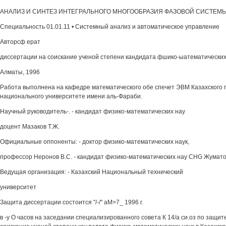
АНАЛИЗ И СИНТЕЗ ИНТЕГРАЛЬНОГО МНОГООБРАЗИЯ ФАЗОВОЙ СИСТЕМ
Специальность 01.01.11 • Системный анализ и автоматическое управление
Авторсф ерат
диссертации на соискание ученой степени кандидата фшико-ыатематических
Алматы, 1996
Работа выполнена на кафедре математического обе спечет ЭВМ Казахского 
национального университете имени аль-Фараби.
Научный руководитель-. - кандидат физико-математических нау
доцент Мазаков Т.Ж.
Официальные оппоненты: - доктор физико-математических наук,
профессор Неронов B.C. - кандидат физико-математических нау CHG Жумато
Ведущая организация: - Казахский Национальный технический
университет
Защита диссертации состоится "/-/" аМ>7_ 1996 г.
в -у О часов на заседании специализированного совета К 14/а си.оз по защи