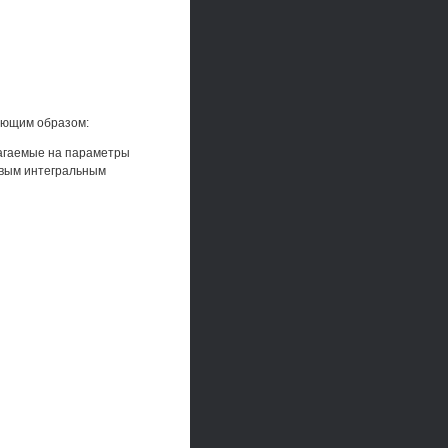
дующим образом:
алагаемые на параметры
чивым интегральным