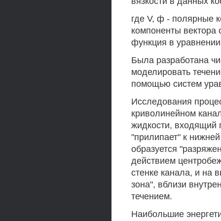
вязкости в данных ко
где V, ф - полярные 
компоненты вектора с
функция в уравнении
Была разработана чи
моделировать течени
помощью систем уравне
Исследования процес
криволинейном канале 
жидкости, входящий п
"прилипает" к нижней
образуется "разряжен
действием центробеж
стенке канала, и на 
зона", вблизи внутр
течением.
Наибольшие энергети