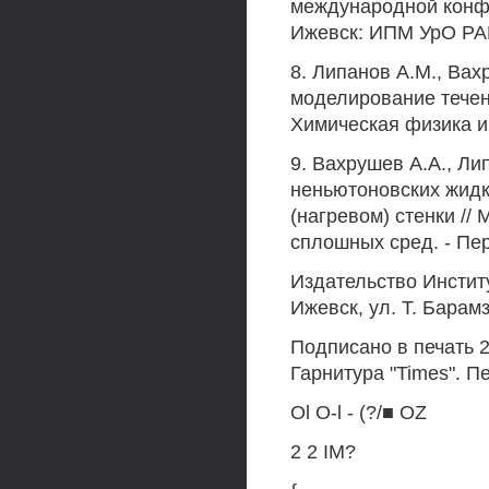
международной конфер
Ижевск: ИПМ УрО РАН,
8. Липанов A.M., Вах
моделирование течен
Химическая физика и ме
9. Вахрушев А.А., Л
неньютоновских жидк
(нагревом) стенки /
сплошных сред. - Перм
Издательство Инстит
Ижевск, ул. Т. Барам
Подписано в печать 21
Гарнитура "Times". Пе
Ol O-l - (?/■ OZ
2 2 IM?