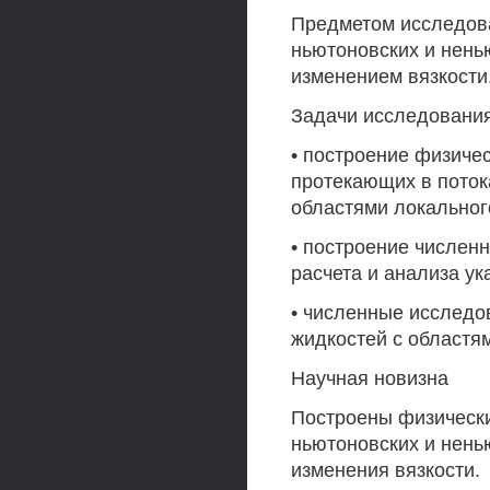
Предметом исследов
ньютоновских и нень
изменением вязкости
Задачи исследования
• построение физиче
протекающих в поток
областями локальног
• построение числен
расчета и анализа ук
• численные исследо
жидкостей с областя
Научная новизна
Построены физически
ньютоновских и нень
изменения вязкости.