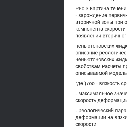
Рис 3 Картина течени
- зарождение первичн
вторичной зоны при о
компонента скорости 
появлении вторичног
неньютоновских жид
описание реологичес
неньютоновских жидк
свойствам Расчеты п
описываемой модель
где )7оо - вязкость 
- максимальное значе
скорость деформации
- реологический пар
деформации на вязки
скорости