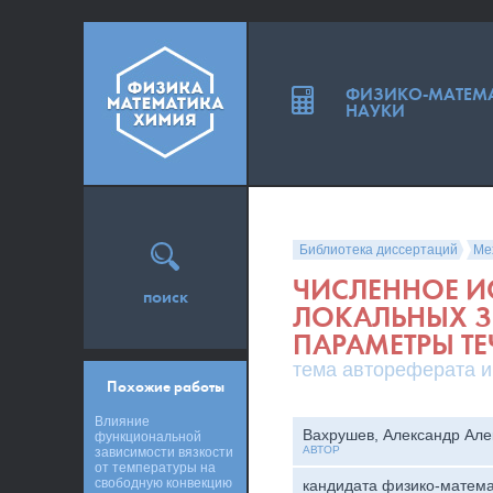
ФИЗИКО-МАТЕМ
НАУКИ
Библиотека диссертаций
Ме
ЧИСЛЕННОЕ И
поиск
ЛОКАЛЬНЫХ З
ПАРАМЕТРЫ Т
тема автореферата и
Похожие работы
Влияние
Вахрушев, Александр Але
функциональной
АВТОР
зависимости вязкости
от температуры на
свободную конвекцию
кандидата физико-матема