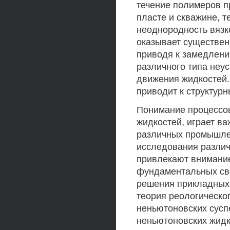
течение полимеров п
пласте и скважине, т
неоднородность вязк
оказывает существен
приводя к замедлени
различного типа неу
движения жидкостей.
приводит к структур
Понимание процессо
жидкостей, играет в
различных промышлен
исследования различ
привлекают внимание
фундаментальных сво
решения прикладных 
теория реологическо
неньютоновских сусп
неньютоновских жидк