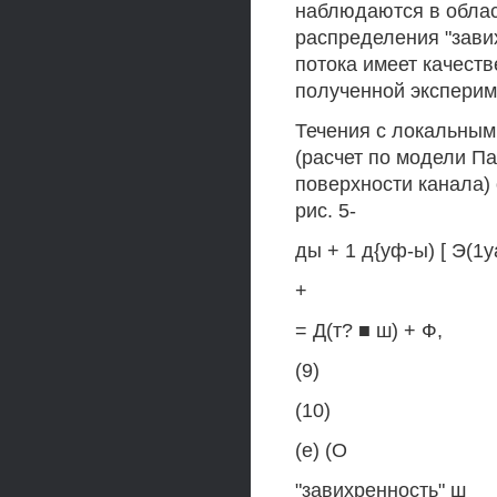
наблюдаются в облас
распределения "завих
потока имеет качест
полученной эксперим
Течения с локальным
(расчет по модели П
поверхности канала)
рис. 5-
ды + 1 д{уф-ы) [ Э(1у
+
= Д(т? ■ ш) + Ф,
(9)
(10)
(е) (О
"завихренность" ш