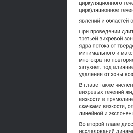
циркуляционного тече
цирк)ляционное течени
явлений и областей о
При проведении длит
третьей вихревой зон
ядра потока от тверд
минимального и макс
многократно повторя
затухнет, под влияни
удаления от зоны во
В главе также числе
вихревых течений жи
вязкости в прямолин
скачками вязкости, 
линейной и экспонен
Во второй главе дис
исследований динами