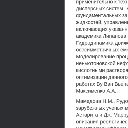
применительно к те
дисперсных систем .
фундаментальных за
жидкостей, управлен
включающих указанны
академика Липанова 
Гидродинамика движе
осесимметричных емк
Моделирование проц
неньютоновской нефт
кислотными раствора
оптимизации данного
работах By Ван Вьен
Максименко А.А.,
Мамедова Н.М., Рудог
зарубежных ученых 
Астарита и Дж. Марр
описания реологичес