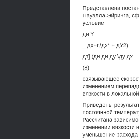
Представлена постан
Пауэлла-Эйринга, с
условие
ди ¥
_ дх+г,\дх* + дУ2)
дт] (ди ди ду \ду дх
(8)
связывающее скорост
изменением перепада
вязкости в локальной
Приведены результат
постоянной температ
Рассчитана зависимо
изменении вязкости 
уменьшение расхода 