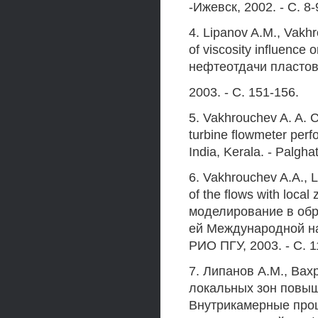
-Ижевск, 2002. - С. 8-
4. Lipanov A.M., Vakh
of viscosity influence
нефтеотдачи пластов:
2003. - С. 151-156.
5. Vakhrouchev A. A. C
turbine flowmeter perfo
India, Kerala. - Palghat
6. Vakhrouchev A.A., 
of the flows with loca
моделирование в обр
ей Международной на
РИО ПГУ, 2003. - С. 1
7. Липанов A.M., Ва
локальных зон повыше
Внутрикамерные проц