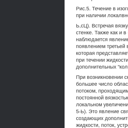
Рис.5. Течение в изог
при наличии локалвн
Ь,сЦ). Встречая вязк
стенке. Также как и 
наблюдается явление
появлением третьей в
которая представляе
при течении жидкости
дополнительных "кол
При возникновении с
большее число облас
потоком, проходящим 
постоянной вязкостью
локальном увеличении
5-Ь). Это явление св
создающих дополнит
жидкости, поток, ус