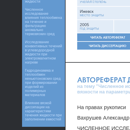
жидкости
УЧЕНАЯ СТЕПЕНЬ
Численное
Ижевск
исследование
МЕСТО ЗАЩИТЫ
влияния теплообмена
на течение и
2005
фильтрацию
ГОД ЗАЩИТЫ
аномально
термовязких сред
ЧИТАТЬ АВТОРЕФЕРАТ
Исследование
ЧИТАТЬ ДИССЕРТАЦИЮ
конвективных течений
в углеводородной
жидкости при
электромагнитном
нагреве
Гидродинамика и
теплообмен
АВТОРЕФЕРАТ
неньютоновских сред
при формировании
на тему "Численное и
изделий из
полимерных
вязкости на параметр
материалов
Влияние вязкой
На правах рукописи
диссипации на
характеристики
течения жидкости при
Вахрушев Александр
заполнении емкостей
ЧИСЛЕННОЕ ИССЛЕ