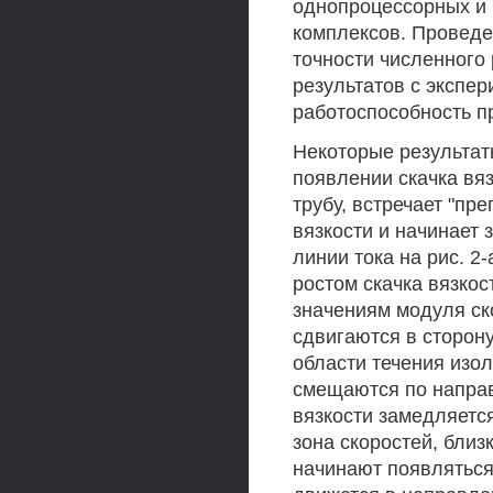
однопроцессорных и
комплексов. Проведе
точности численного
результатов с эксп
работоспособность п
Некоторые результаты
появлении скачка вя
трубу, встречает "пр
вязкости и начинает 
линии тока на рис. 2
ростом скачка вязко
значениям модуля ск
сдвигаются в сторону
области течения изол
смещаются по направ
вязкости замедляется
зона скоростей, близк
начинают появляться