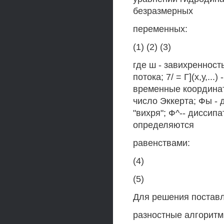
безразмерных
переменных:
(1) (2) (3)
где ш - завихренность
потока; 7/ = Г](х,у,..
временные координаты
число Эккерта; Фы -
"вихря"; Ф^-- диссип
определяются
равенствами:
(4)
(5)
Для решения поставл
разностные алгоритм