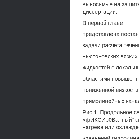
выносимые на защиту
диссертации.
В первой главе
представлена постан
задачи расчета течен
ньютоновских вязких
жидкостей с локаль
областями повышенн
пониженной вязкости
прямолинейных кана
Рис.1. Продольное с
«фИКСИр0Ванный" ска
нагрева или охлажде
уравнений гидродинам