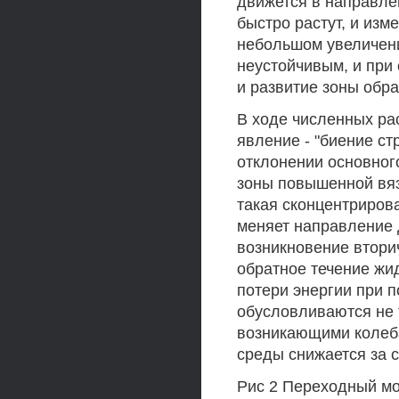
движется в направле
быстро растут, и изм
небольшом увеличени
неустойчивым, и при 
и развитие зоны обрат
В ходе численных ра
явление - "биение стр
отклонении основного
зоны повышенной вяз
такая сконцентрирова
меняет направление 
возникновение вторич
обратное течение жид
потери энергии при 
обусловливаются не 
возникающими колеб
среды снижается за 
Рис 2 Переходный мом