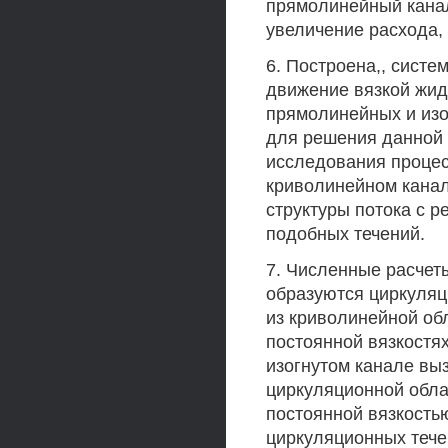
прямолинейный канал
увеличение расхода,
6. Построена,, сис
движение вязкой жид
прямолинейных и изо
для решения данной
исследования процес
криволинейном канал
структуры потока с 
подобных течений.
7. Численные расчет
образуются циркуляц
из криволинейной обл
постоянной вязкостя
изогнутом канале вы
циркуляционной обла
постоянной вязкость
циркуляционных тече