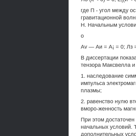
где П - угол между 
гравитационной волн
Н. Начальным услови
о
Av — Аи = A¡ = 0; Лз 
В диссертации показ
тензора Максвелла и
1. наследование сим
импульса электромаг
плазмы;
2. равенство нулю в
вморо-женность магни
При этом достаточен
начальных условий. 
дополнительных усло