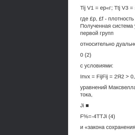
Tij V1 = ер«г; Ttj V3 = £
где £р, £f - плотнос
Полученная система 
первой групп
относительно дуально
0 (2)
с условиями:
Invx = FijFij = 2Я2 > 0,
уравнений Максвелла
тока,
Ji ■
F%=-4TTJi (4)
и «закона сохранения