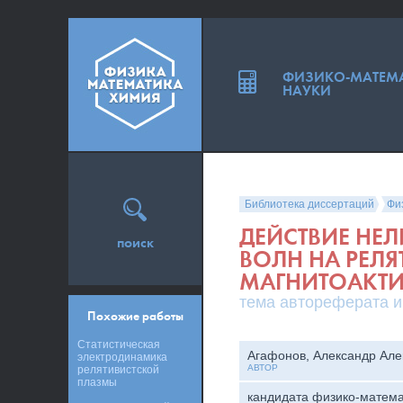
ФИЗИКО-МАТЕМ
НАУКИ
Библиотека диссертаций
Фи
ДЕЙСТВИЕ НЕ
поиск
ВОЛН НА РЕЛ
МАГНИТОАКТ
тема автореферата и
Похожие работы
Статистическая
Агафонов, Александр Але
электродинамика
АВТОР
релятивистской
плазмы
кандидата физико-матема