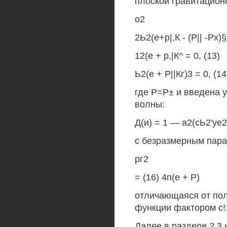
плоской гравитационн
о2
2Ь2(е+р|,К - (Р|| -Рх
12(е + р,|К^ = 0, (13)
Ь2(е + Р||Кг)3 = 0, (14
где Р=Р± и введена 
волны:
Д(и) = 1 — а2(сЬ2'уе2
с безразмерным пара
рг2
= (16) 4п(е + Р)
отличающаяся от по
функции фактором с!
Далее в разделе 2.3