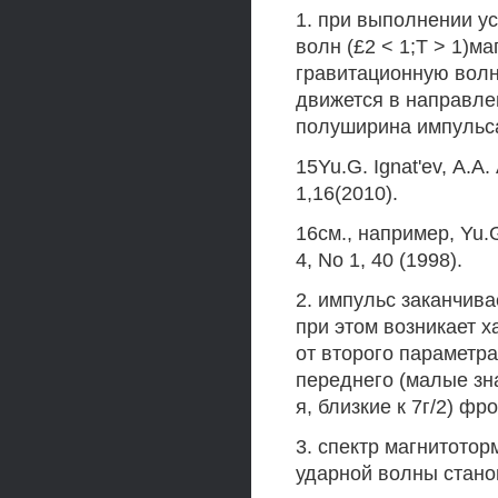
1. при выполнении у
волн (£2 < 1;Т > 1)м
гравитационную волн
движется в направле
полуширина импульса
15Yu.G. Ignat'ev, А.А.
1,16(2010).
16см., например, Yu.G.
4, No 1, 40 (1998).
2. импульс заканчив
при этом возникает 
от второго параметра
переднего (малые зн
я, близкие к 7г/2) фр
3. спектр магнитото
ударной волны стано