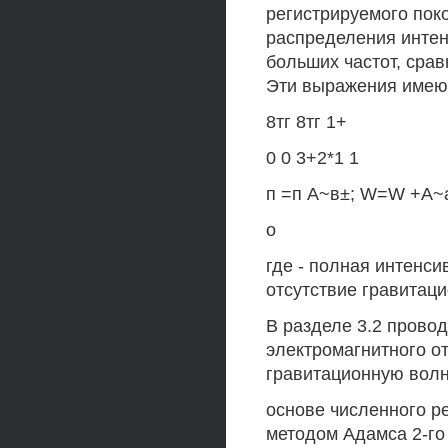
регистрируемого пок
распределения интен
больших частот, сра
Эти выражения имею
8тг 8тг 1+
0 0 3+2*1 1
п =п А~в±; W=W +А~а
о
где - полная интенс
отсутствие гравитац
В разделе 3.2 прово
электромагнитного о
гравитационную волн
основе численного р
методом Адамса 2-го