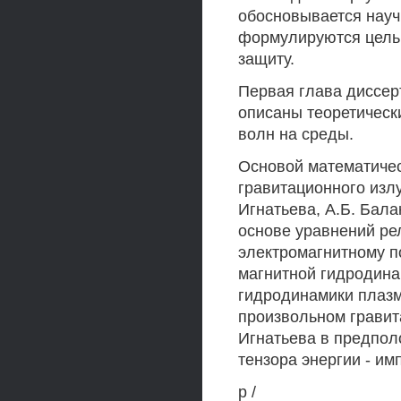
обосновывается науч
формулируются цель
защиту.
Первая глава диссерт
описаны теоретическ
волн на среды.
Основой математичес
гравитационного изл
Игнатьева, А.Б. Бала
основе уравнений ре
электромагнитному п
магнитной гидродина
гидродинамики плазм
произвольном гравит
Игнатьева в предпол
тензора энергии - им
р /