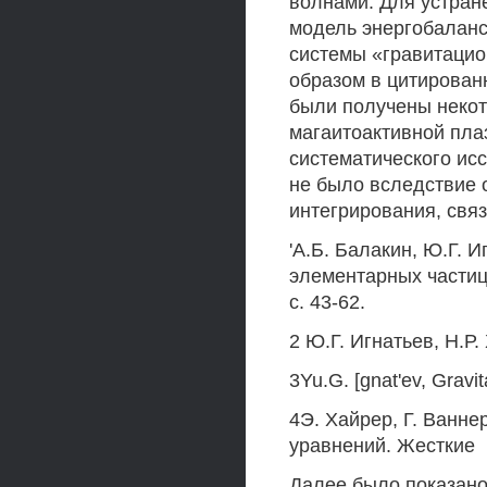
волнами. Для устран
модель энергобаланс
системы «гравитацио
образом в цитирован
были получены некот
магаитоактивной пла
систематического ис
не было вследствие 
интегрирования, связ
'А.Б. Балакин, Ю.Г. 
элементарных частиц/
с. 43-62.
2 Ю.Г. Игнатьев, Н.Р.
3Yu.G. [gnat'ev, Gravi
4Э. Хайрер, Г. Ван
уравнений. Жесткие
Далее было показано