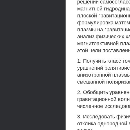
решений самосогласо
магнитной гидродина
плоской гравитацион
формулировка матема
плазмы на гравитаци
анализ физических х
магнитоактивной пла
этой цели поставлен
1. Получить класс т
уравнений релятивис
анизотропной плазмы
смешанной поляриза
2. Обобщить уравнен
гравитационной волн
численное исследова
3. Исследовать физи
отклика однородной