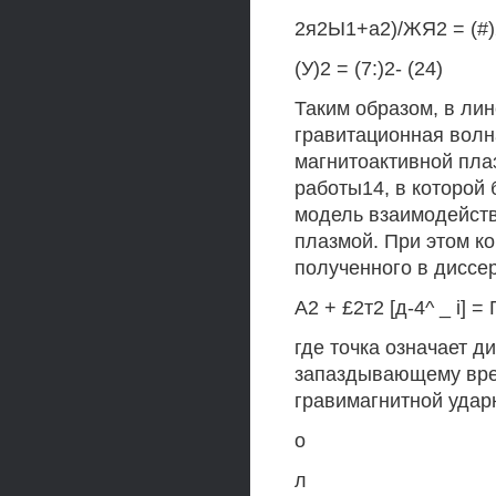
2я2Ы1+а2)/ЖЯ2 = (#)2
(У)2 = (7:)2- (24)
Таким образом, в ли
гравитационная волн
магнитоактивной пла
работы14, в которой
модель взаимодейств
плазмой. При этом к
полученного в диссер
А2 + £2т2 [д-4^ _ i] = 
где точка означает 
запаздывающему врем
гравимагнитной удар
о
л