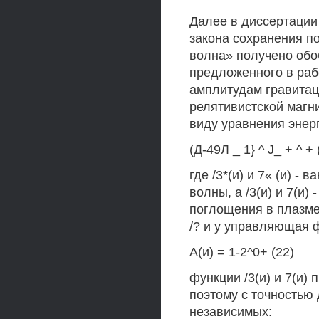
Далее в диссертации
закона сохранения п
волна» получено обо
предложенного в раб
амплитудам гравита
релятивистской магн
виду уравнения энер
(Д-49Л _ 1} ^ J_ + ^ + 
где /3*(и) и 7« (и) 
волны, а /3(и) и 7(и
поглощения в плазме
/? и у управляющая ф
А(и) = 1-2^0+ (22)
функции /3(и) и 7(и)
поэтому с точностью 
независимых: