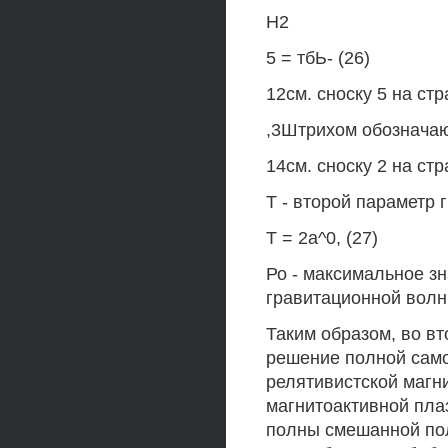
Н2
5 = тбЬ- (26)
12см. сноску 5 на стр
,3Штрихом обознача
14см. сноску 2 на стр
Т - второй параметр
Т = 2а^0, (27)
Ро - максимальное з
гравитационной волн
Таким образом, во в
решение полной сам
релятивистской магн
магнитоактивной пла
полны смешанной пол