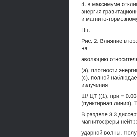
4. в максимуме откли
энергия гравитацион
и магнито-тормозном
Нп:
Рис. 2: Влияние втор
на
эволюцию относитель
(а), плотности энерг
(с), полной наблюда
излучения
Ш/ ЦТ ((1), при = 0.00
(пунктирная линия), Т
В разделе 3.3 диссе
магнитосферы нейтро
ударной волны. Полу