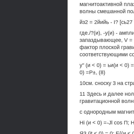
магнитоактивной пла
волны смешанной по
йз2 = 2йийь - I? [сь27
где./?(и), -у(и) - амп
запаздывающее, V = 
фактор плоской грав
соответствующими с
у" (и < 0) = ьи(и < 0)
0) =Р±, (8)
10см. сноску 3 на стр
11 Здесь и далее но
гравитационной волн
с однородным магнит
Hi (и < 0) =-Jl cos П; Н
Я3 (it < 0) = 0; Е{(и < 