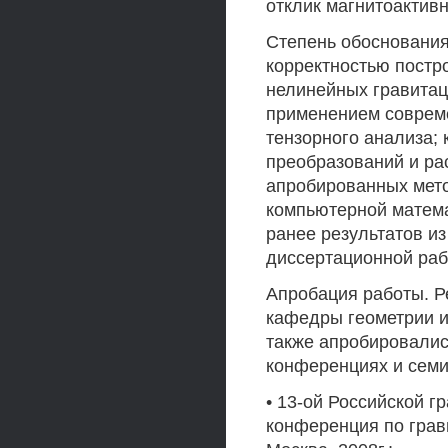
отклик магнитоактив
Степень обоснования
корректностью постр
нелинейных гравитац
применением совреме
тензорного анализа;
преобразований и ра
апробированных мето
компьютерной матема
ранее результатов и
диссертационной раб
Апробация работы. Р
кафедры геометрии и
также апробировалис
конференциях и семи
• 13-ой Российской 
конференция по грав