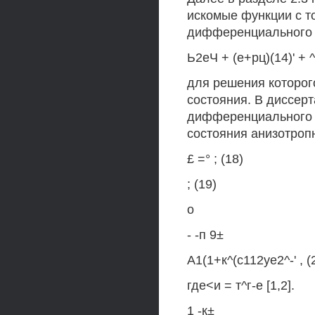
искомые функции с т
дифференциального 
Ь2еЧ + (е+рц)(14)' + 
для решения которог
состояния. В диссер
дифференциального у
состояния анизотропн
£ =° ; (18)
; (19)
о
- -п 9±
А1(1+к^(с112уе2^-' , (
где<и = т^г-е [1,2].
1 -к±