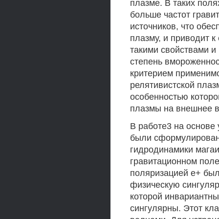
плазме. В таких пол
больше частот грави
источников, что обе
плазму, и приводит к
такими свойствами и
степень вмороженнос
критерием применим
релятивистской плаз
особенностью которо
плазмы на внешнее в
В работе3 на основе
были сформулирован
гидродинамики магаи
гравитационном поле
поляризацией е+ был
физическую сингуляр
которой инвариантны
сингулярны. Этот кл