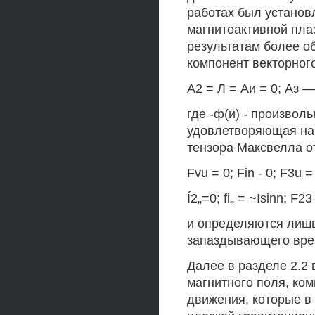
работах был установ
магнитоактивной пла
результатам более о
компонент векторног
А2 = Л = Аи = 0; Аз —Н
где -ф(и) - произво
удовлетворяющая нач
тензора Максвелла о
Fvu = 0; Fin - 0; F3u =
Í2„=0; fi„ = ~Isinn; F23
и определяются лишь
запаздывающего вре
Далее в разделе 2.2
магнитного поля, ко
движения, которые в