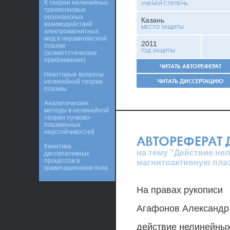
К теории нелинейных
УЧЕНАЯ СТЕПЕНЬ
трехволновых
резонансных
Казань
взаимодействий
МЕСТО ЗАЩИТЫ
электромагнитных
мод в неравновесной
2011
плазме
ГОД ЗАЩИТЫ
(асимптотическое
приближение)
ЧИТАТЬ АВТОРЕФЕРАТ
Некоторые вопросы
ЧИТАТЬ ДИССЕРТАЦИЮ
нелинейной теории
плазмы
Аналитические
методы в нелинейной
теории пучково-
плазменных
неустойчивостей
АВТОРЕФЕРАТ
Кинетика
на тему "Действие не
диссипативных
процессов в
магнитоактивную пла
гравитационном поле
На правах рукописи
Агафонов Александр
действие нелинейных