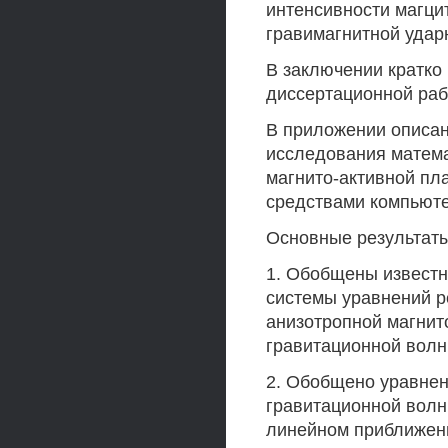
интенсивности магци
гравимагнитной удар
В заключении кратко
диссертационной раб
В приложении описа
исследования матема
магнито-активной пл
средствами компьюте
Основные результат
1. Обобщены извест
системы уравнений р
анизотропной магнит
гравитационной вол
2. Обобщено уравнен
гравитационной волн
линейном приближени