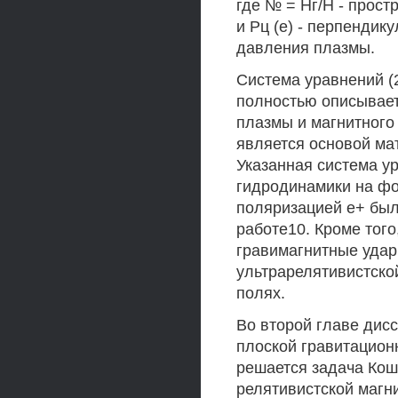
где № = Нг/Н - прост
и Рц (е) - перпендик
давления плазмы.
Система уравнений (
полностью описывает
плазмы и магнитного
является основой ма
Указанная система у
гидродинамики на фо
поляризацией е+ был
работе10. Кроме того
гравимагнитные удар
ультрарелятивистско
полях.
Во второй главе дис
плоской гравитацион
решается задача Кош
релятивистской магн