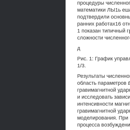
процедуры численног
математики ЛЫ1ь еш
подтвердили основн
ранних работах16 от
1 показан типичный
сложности численног
д
Рис. 1: График управ
1/3.
Результаты численно
область параметров £
гравимагнитной удар
и исследовать зави
интенсивности магни
гравимагнитной ударн
моделирования. При
процесса возбуждени