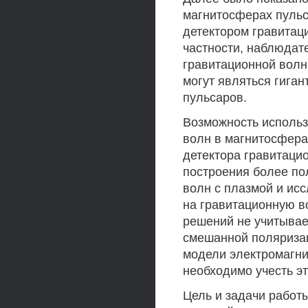
магнитосферах пуль
детектором гравитац
частности, наблюдат
гравитационной волн
могут являться гига
пульсаров.
Возможность использ
волн в магнитосфера
детектора гравитаци
построения более по
волн с плазмой и ис
на гравитационную во
решений не учитывае
смешанной поляризац
модели электромагни
необходимо учесть эт
Цель и задачи работ