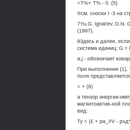
=Т%+ Т% - 0. (5)
®см. сноски I -3 на с
7Yu.G. Ignat'ev, D.N. 
(1997).
83десь и далее, если
система единиц: G = h
a,j - обозначает ков
При выполнении (1),
поля представляется 
= + (6)
а тензор энергии-им
магяитоактив-ной пл
вид:
Ту = (£ + ра_УV - р±д* 