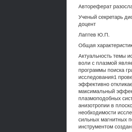
Автореферат разослан
Ученый секретарь дис
доцент
Лаптев Ю.П.
Общая характеристи
Актуальность темы и
воли с плазмой явл
программы поиска гр
исследования1 прове
эффективно откликае
максимальный эффект
плазмоподобных сист
анизотропии в плоск
необходимости иссле
сильных магнитных п
инструментом создан