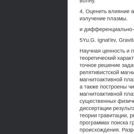
волну.
4. Оценить влияние 
излучение плазмы.
и дифференциально-а
5Yu.G. Ignat'ev, Gravi
Научная ценность и п
теоретический харак
точное решение зада
релятивистской магн
магнитоактивной пла
а также построены ч
магнитоактивной пла
существенных физиче
диссертации результ
теории гравитации, р
программах поиска г
происхождения. Раз