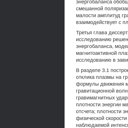
энергобаланса обобщ
смешанной поляризац
малости амплитуд гр
взаимодействует с п
Третья глава диссер
исследованию решен
энергобаланса, моде
магнитоактивной пла
исследованию в зави
В разделе 3.1 постр
отклика плазмы на г
формулы движения м
гравитационной вол
гравимагнитных удар
плотности энергии м
отсчета; плотности э
физической скорости
наблюдаемой интенси