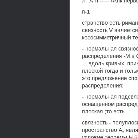
Л° А°п --— Акпк перв
п-1
странство есть риман
связность V является
кососимметричный тен
- нормальная связно
распределения -М в 
- , вдоль кривых, п
плоской тогда и тольк
это предложение спр
распределения;
- нормальная подсвяз
оснащенном распредел
плоская (то есть
связность - полуплоск
пространство А„ явл
условие теоремы Н.6