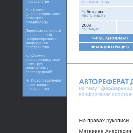
пространстве
УЧЕНАЯ СТЕПЕНЬ
Конформно-
Чебоксары
дифференциальная
МЕСТО ЗАЩИТЫ
геометрия
гиперполосы
2009
ГОД ЗАЩИТЫ
Линейные связности
на оснащенной
ЧИТАТЬ АВТОРЕФЕРАТ
гиперповерхности
конформного
ЧИТАТЬ ДИССЕРТАЦИЮ
пространства
Конформно-
дифференциальная
геометрия
многомерных
распределений
АВТОРЕФЕРАТ
Η(П)-распределения
проективного
на тему "Дифференци
пространства
конформном простра
На правах рукописи
Матвеева Анастасия