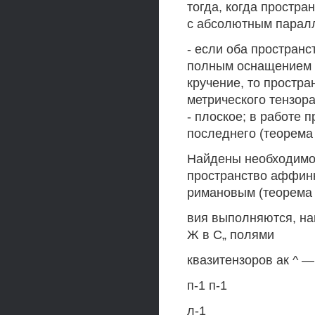
тогда, когда простра
с абсолютным паралл
- если оба простран
полным оснащением р
кручение, то простра
метрического тензора 
- плоское; в работе
последнего (теорема 
Найдены необходимое
пространство аффинн
римановым (теорема 1
вия выполняются, на
Ж в С„ полями
квазитензоров ак ^ —
п-1 п-1
л-1