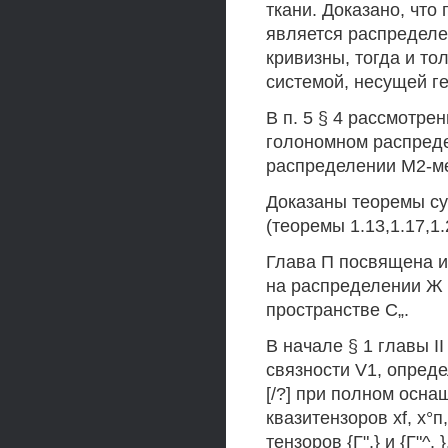
ткани. Доказано, что
является распределе
кривизны, тогда и то
системой, несущей ге
В п. 5 § 4 рассмотре
голономном распредел
распределении М2-м
Доказаны теоремы су
(теоремы 1.13,1.17,1.
Глава П посвящена 
на распределении Ж
пространстве С„.
В начале § 1 главы I
связности V1, опред
[/?] при полном осн
квазитензоров xf, х°
тензоров {Г",} и {Г"^,