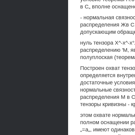
в С„ вполне оснащено
- нормальная связно
распределения Жв С,
допускающим обращ
нуль тензора Х^-х^-х
распределению 'М, яв
полуплоская (теорема
Построен охват тенз
определяется внутре
достаточные условия,
нормальные связност
распределения M в С„
тензоры кривизны - кр
этом охвате нормальн
полном оснащении ра
„=а„, имеют одинаков