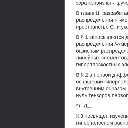
зора кривизны - круче
В главе Ш разработа
распределения «г-м
пространстве С„ и ук
В § 1 записываются
распределения /«-ме
базисным распределе
линейных элементов
гиперплоскостных эл
В § 2 в первой дифф
оснащений гиперпол
внутренним образом.
нуль тензоров первого
^т" Л„„,
§ 3 посвящен изуче
гиперполосном распр