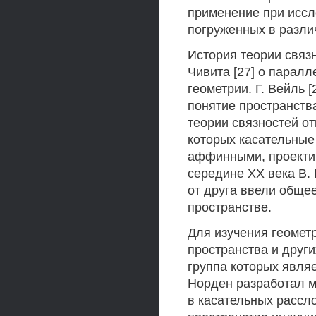
применение при исс
погруженных в разли
История теории связн
Чивита [27] о парал
геометрии. Г. Вейль 
понятие пространств
теории связностей от
которых касательные
аффинными, проекти
середине XX века В. 
от друга ввели обще
пространстве.
Для изучения геомет
пространства и друг
группа которых являе
Норден разработал ме
в касательных рассл