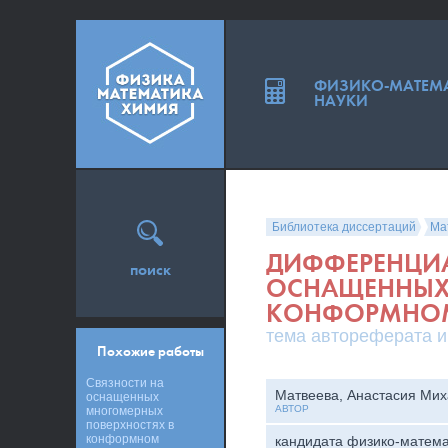
ФИЗИКО-МАТЕМ
НАУКИ
Библиотека диссертаций
Ма
ДИФФЕРЕНЦИА
поиск
ОСНАЩЕННЫХ 
КОНФОРМНОМ
тема автореферата и
Похожие работы
Связности на
Матвеева, Анастасия Ми
оснащенных
АВТОР
многомерных
поверхностях в
конформном
кандидата физико-матема