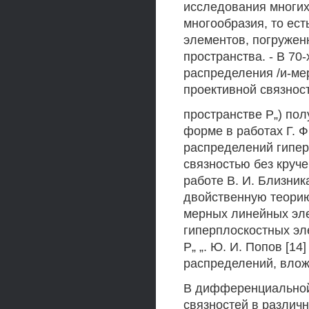
исследования многих
многообразия, то ес
элементов, погруже
пространства. - В 70
распределения /и-ме
проективной связност
пространстве Р„) по
форме в работах Г. Ф.
распределений гипер
связностью без круче
работе В. И. Близника
двойственную теорию
мерных линейных эле
гиперплоскостных эл
Р„ „. Ю. И. Попов [1
распределений, влож
В дифференциальной 
связностей в различн