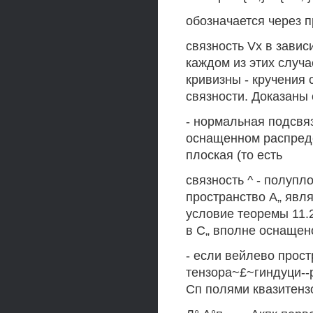
обозначается через при
связность Vх в завис
каждом из этих случ
кривизны - кручения
связности. Доказан
- нормальная подсвяз
оснащенном распредел
плоская (то есть
связность ^ - полупло
пространство А„ явл
условие теоремы 11.
в С„ вполне оснащено
- если вейлево прост
тензора~£~гиндуци-
Сп полями квазитенз