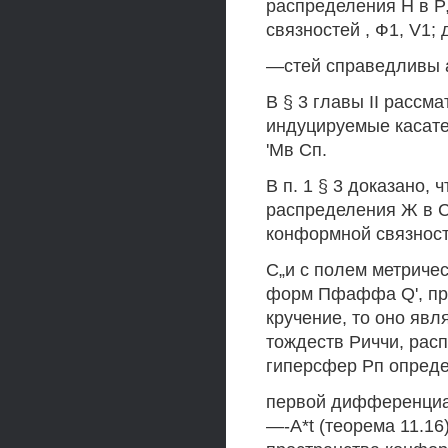
распределения Н в Р
связностей , Ф1, V1; 
—стей справедливы ан
В § 3 главы II расс
индуцируемые касат
'Мв Сп.
В п. 1 § 3 доказано,
распределения Ж в С
конформной связнос
С„и с полем метричес
форм Пфаффа Q', при
кручение, то оно яв
тождеств Риччи, рас
гиперсфер Рп опреде
первой дифференциал
—-A*t (теорема 11.16