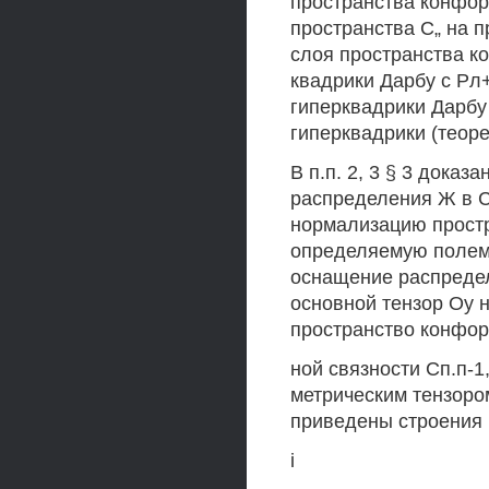
пространства конфор
пространства С„ на п
слоя пространства к
квадрики Дарбу с Рл
гиперквадрики Дарбу 
гиперквадрики (теорем
В п.п. 2, 3 § 3 дока
распределения Ж в С„
нормализацию простр
определяемую полем о
оснащение распредел
основной тензор Oy 
пространство конфор
ной связности Сп.п-1
метрическим тензором
приведены строения 
i