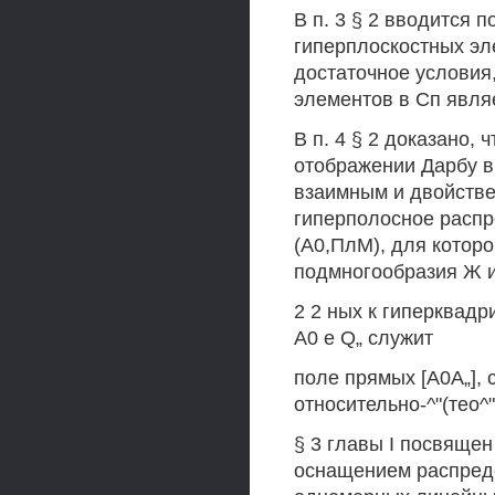
В п. 3 § 2 вводится 
гиперплоскостных эл
достаточное условия
элементов в Сп являе
В п. 4 § 2 доказано,
отображении Дарбу в
взаимным и двойств
гиперполосное распр
(А0,ПлМ), для котор
подмногообразия Ж и
2 2 ных к гиперквадр
А0 е Q„ служит
поле прямых [А0А„],
относительно-^"(тео^"
§ 3 главы I посвящ
оснащением распреде