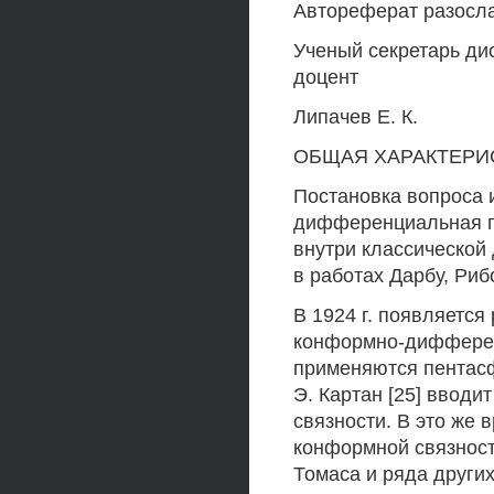
Автореферат разосла
Ученый секретарь дис
доцент
Липачев Е. К.
ОБЩАЯ ХАРАКТЕРИ
Постановка вопроса 
дифференциальная г
внутри классической
в работах Дарбу, Риб
В 1924 г. появляется
конформно-дифферен
применяются пентасф
Э. Картан [25] вводи
связности. В это же
конформной связности
Томаса и ряда других