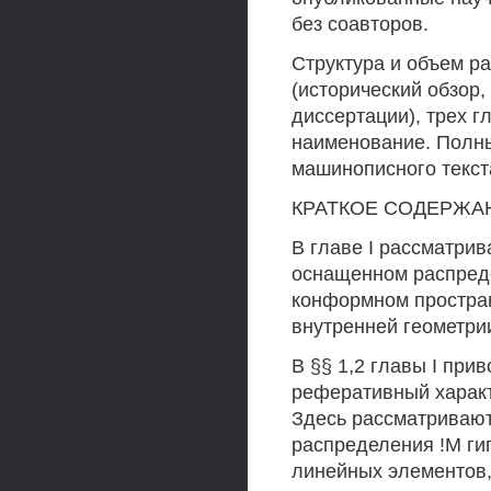
без соавторов.
Структура и объем р
(исторический обзор
диссертации), трех г
наименование. Полны
машинописного текст
КРАТКОЕ СОДЕРЖА
В главе I рассматри
оснащенном распреде
конформном простран
внутренней геометри
В §§ 1,2 главы I при
реферативный характ
Здесь рассматриваю
распределения !М ги
линейных элементов,