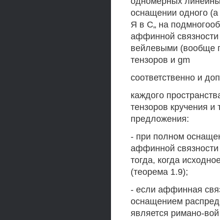
одномерных линейных
оснащении одного (а
Я в С„ на подмногоо
аффинной связности А
вейлевыми (вообще г
тензоров и gm
соответственно и доп
каждого пространств
тензоров кручения и
предложения:
- при полном оснаще
аффинной связности А
тогда, когда исходн
(теорема 1.9);
- если аффинная свя
оснащением распреде
является римано-вой 