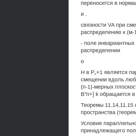
переносится в норма
и .
связности VA при см
распределению к (м-1
- поле инвариантных 
распределении
о
Н в Р„+1 является п
смещении вдоль люб
(п-1)-мерных плоскост
В"п+] k обращается в 
Теоремы 11.14,11.15
пространства (теоремы
Условие параллельно
принадлежащего пол