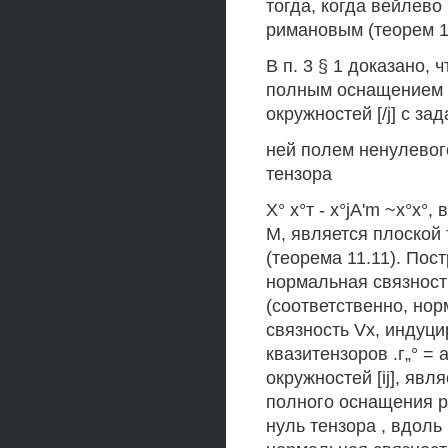
тогда, когда вейлев
римановым (теорем 11
В п. 3 § 1 доказано,
полным оснащением 
окружностей [/j] с за
ней полем ненулевог
тензора
Х° х°т - x°jA'm ~х°х
М, является плоской 
(теорема 11.11). Пос
нормальная связност
(соответственно, нор
связность Vх, индуц
квазитензоров .г„° =
окружностей [ij], явл
полного оснащения 
нуль тензора , вдол