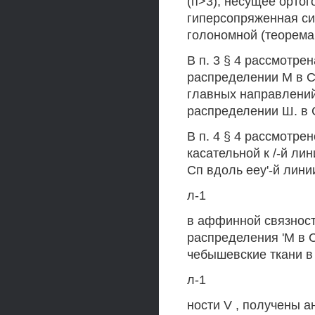
(п>3), несущее орто
гиперсопряженная сис
голономной (теорема 
В п. 3 § 4 рассмотре
распределении М в С
главных направлений
распределении Ш. в 
В п. 4 § 4 рассмотр
касательной к /-й ли
Сп вдоль ееу'-й лини
л-1
в аффинной связнос
распределения 'М в 
чебышевские ткани в
л-1
ности V , получены 