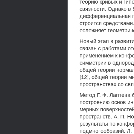
теорию кривых и гип
связности. Однако в
дифференциальная г
строится средствами
осложняет геометрич
Новый этап в разви
связан с работами от
применением к конфо
симметрии в однородн
общей теории нормал
[12], общей теории м
пространствах со связ
Метод Г. Ф. Лаптева б
построению основ ин
мерных поверхностей
пространств. А. П. Но
результаты по конф
подмногообразий. Л.