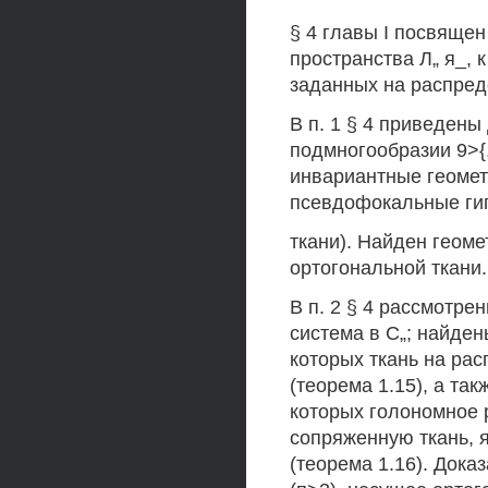
§ 4 главы I посвяще
пространства Л„ я_, 
заданных на распред
В п. 1 § 4 приведен
подмногообразии 9>
инвариантные геомет
псевдофокальные ги
ткани). Найден геом
ортогональной ткани.
В п. 2 § 4 рассмотре
система в С„; найден
которых ткань на ра
(теорема 1.15), а та
которых голономное 
сопряженную ткань, 
(теорема 1.16). Дока