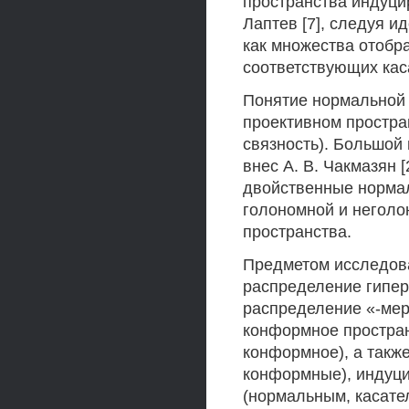
пространства индуци
Лаптев [7], следуя и
как множества отобр
соответствующих кас
Понятие нормальной 
проективном простран
связность). Большой
внес А. В. Чакмазян [2
двойственные норма
голономной и неголо
пространства.
Предметом исследов
распределение гипер
распределение «-мер
конформное простран
конформное), а такж
конформные), индуц
(нормальным, касате