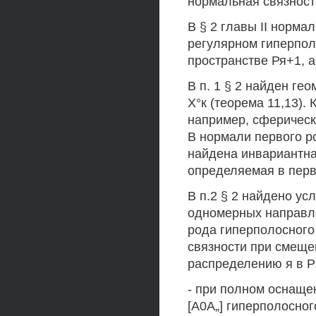
нормальная связност
В § 2 главы II норма
регулярном гиперпол
пространстве Ря+1, 
В п. 1 § 2 найден ге
Х°к (теорема 11,13).
например, сферическ
В нормали первого р
найдена инвариантна
определяемая в пер
В п.2 § 2 найдено ус
одномерных направл
рода гиперполосного
связности при смещ
распределению я в 
- при полном оснаще
[А0А„] гиперполосно