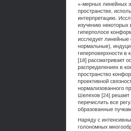
«-мерных линейных э
пространстве, исполь
интерпретацию. Иссл
изучению некоторых 
гиперполосе конформн
исследует линейные
нормальные), индуц
гиперповерхности в к
[18] рассматривает 
распределениях в ко
пространство конфор
проективной связнос
нормализованного пр
Шелехов [24] решает
перечислить все рег
образованные пучкам
Наряду с интенсивн
голономных многообр