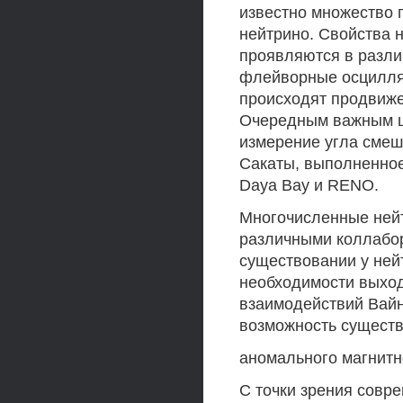
известно множество 
нейтрино. Свойства 
проявляются в разли
флейворные осцилляц
происходят продвиже
Очередным важным ш
измерение угла сме
Сакаты, выполненное
Daya Bay и RENO.
Многочисленные ней
различными коллабор
существовании у ней
необходимости выход
взаимодействий Вайн
возможность существ
аномального магнитн
С точки зрения совр