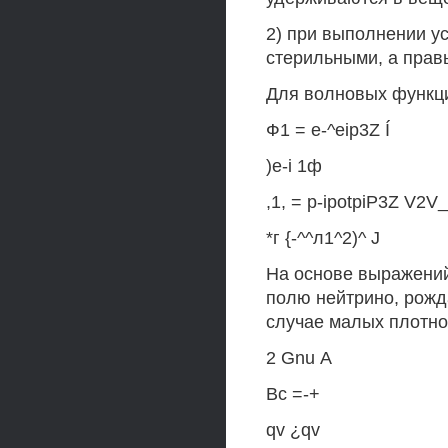
2) при выполнении у
стерильными, а прав
Для волновых функц
Ф1 = e-^eip3Z Í
)e-i 1ф
,1, = p-ipotpiP3Z V2V_
*г {-^^л1^2)^ J
На основе выражений
полю нейтрино, рожд
случае малых плотн
2 Gnu А
Вс =-+
qv ¿qv