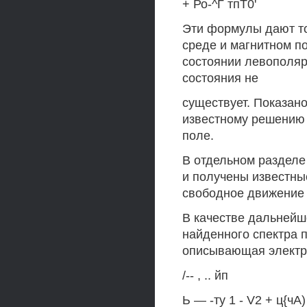
+ Ро-^Г тпТ0'
Эти формулы дают то
среде и магнитном по
состоянии левополяр
состояния не
существует. Показано
известному решению 
поле.
В отдельном разделе
и получены известн
свободное движение 
В качестве дальнейш
найденного спектра 
описывающая электро
/-- , .. йп
Ь — -ту 1 - V2 + ц{чА