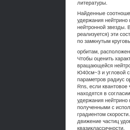
литературы.
Найденные соотноше
удержания нейтрино 
нейтронной звезды. В
реализуется) эти со
по замкнутым кругов
орбитам, расположен
Чтобы оценить харак
вращающейся нейтрон
Ю40см~3 и угловой ск
параметров радиус о
Rns, если квантовое
находятся в согласи
удержания нейтрино 
полученными с испо
градиентом скорости
движение частиц удо
квазиклассичности.