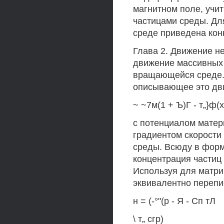
магнитном поле, учи
частицами среды. Дл
среде приведена конк
Глава 2. Движение н
движение массивных 
вращающейся среде.
описывающее это дв
~ ~7м(1 + Ъ)Г - т„}ф(х
с потенциалом материи
градиентом скорости 
среды. Всюду в форм
концентрация частиц
Используя для матри
эквивалентно перепис
н = (-°"(р - Я - Сп тЛ
\ т„ сгр)