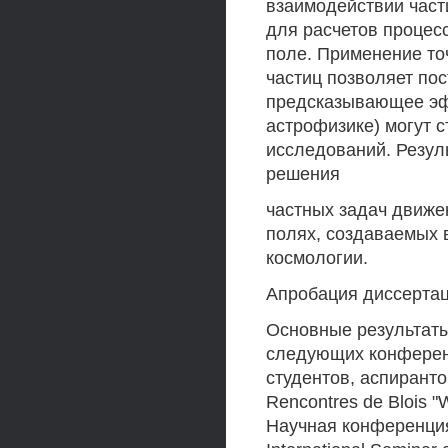
взаимодействии част
для расчетов процес
поле. Применение то
частиц позволяет по
предсказывающее эф
астрофизике) могут 
исследований. Резул
решения
частных задач движе
полях, создаваемых в
космологии.
Апробация диссертац
Основные результаты
следующих конферен
студентов, аспиранто
Rencontres de Blois "W
Научная конференция 