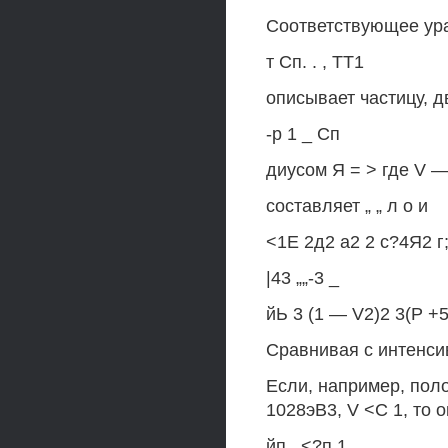
Соответствующее ур
т Сп. . , ТТ1
описывает частицу, д
-р 1 _ Сп
диусом Я = > где V 
составляет „ „ л о и
<1Е 2д2 а2 2 с?4Я2 г
|43 „„-3 _
йЬ 3 (1 — V2)2 3(Р +5
Сравнивая с интенси
Если, например, поло
1028эВ3, V <С 1, то о
йп , <?п 1