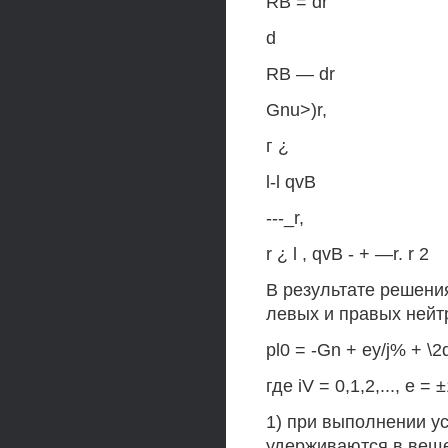
RB = dr
d
RB — dr
Gnu>)r,
г ¿
l-l qvB
---_r,
r ¿ l , qvB - + —r. r 2
В результате решени
левых и правых нейт
pl0 = -Gn + ey/j% + \
где iV = 0,1,2,..., е
1) при выполнении у
удерживаются в веще