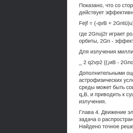
Показано, что со сто
действует эффективн
Fejf = (-qvB + 2Gntü)u
где 2Gnuj2r играет 
орбиты, 2Gn - эффек
Для излучения милл
_ 2 q2vp2 {(¡иВ - 2Gno
Дополнительными оце
астрофизических усл
среды может быть со
q„B, и приводить к 
излучения.
Глава 4. Движение э
задача о распростран
Найдено точное реш