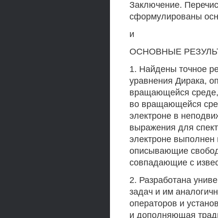
Заключение. Перечис
сформулированы осн
и
ОСНОВНЫЕ РЕЗУЛЬ
1. Найдены точное 
уравнения Дирака, о
вращающейся среде,
во вращающейся сред
электроне в неподви
выражения для спект
электроне выполнен 
описывающие свобод
совпадающие с извес
2. Разработана унив
задач и им аналогич
операторов и устано
и дополняющая трад