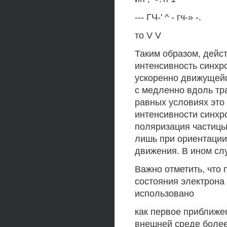
--- ГЧ-' ^ - гч-» -.
то V V
Таким образом, дейс
интенсивность синхр
ускоренно движущейс
с медленно вдоль тр
равных условиях это
интенсивности синхро
поляризация частицы
лишь при ориентации
движения. В ином сл
Важно отметить, что
состояния электрона
использовано
как первое приближе
внешней среде более