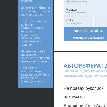
эффекты
УЧЕНАЯ СТЕПЕНЬ
Массивные нейтрино
Москва
во внешних полях и в
МЕСТО ЗАЩИТЫ
плотных средах
2012
Электромагнитные
ГОД ЗАЩИТЫ
эффекты
взаимодействия
ЧИТАТЬ АВТОРЕФЕРАТ
нейтрино с
веществом в
ЧИТАТЬ ДИССЕРТАЦИЮ
расширенных
калибровочных
моделях
Магнитный момент
дираковского
нейтрино и динамика
взрыва сверхновой
АВТОРЕФЕРАТ
Спиновые и
на тему "Движение не
электрослабые
эффекты в нейтрино-
рамках метода точны
электронном
взаимодействии
На правах рукописи
005054ьоэ
Баланцев Илья Анат