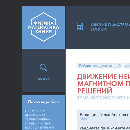
ФИЗИКО-МАТЕМ
НАУКИ
Библиотека диссертаций
Фи
ДВИЖЕНИЕ НЕЙ
поиск
МАГНИТНОМ П
РЕШЕНИЙ
тема автореферата и
Похожие работы
Нейтрино в
Баланцев, Илья Анатолье
движущихся
АВТОР
замагниченных
средах и новые
астрофизические
кандидата физико-матема