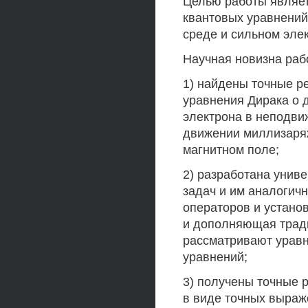
Целью работы являет
квантовых уравнений
среде и сильном эле
Научная новизна рабо
1) найдены точные 
уравнения Дирака о 
электрона в неподвиж
движении миллизаря
магнитном поле;
2) разработана унив
задач и им аналогич
операторов и устано
и дополняющая трад
рассматривают урав
уравнений;
3) получены точные
в виде точных выраже