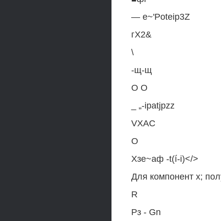
— e~'Poteip3Z
гХ2&
\
-щ-щ
О О
_ „-ipatjpzz
VXAC
О
Хзе~аф -t(í-i)</>
Для компонент х; пол
R
Рз - Gn