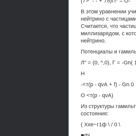
{7>" - - + 75)П* = О-
В этом уравнении уч
нейтрино с частицам
Считается, что част
миллизарядом, с кот
нейтрино.
Потенциалы и гамил
Л" = (0, ^,0), Г = -Gn( 
Н
-<т(р - qvА + f) - Gn 0
О <т(р - qvА)
Из структуры гамиль
состояния:
( Ххе~г1ф \ / 0 \
■фi