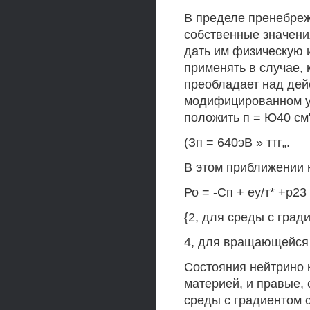
В пределе пренебре
собственные значени
дать им физическую 
применять в случае,
преобладает над дей
модифицированном ур
положить п = Ю40 см"
(Зп = 640эВ » ттг„.
В этом приближении 
Ро = -Сп + еу/т* +р23
{2, для среды с град
4, для вращающейся
Состояния нейтрино 
материей, и правые,
среды с градиентом 