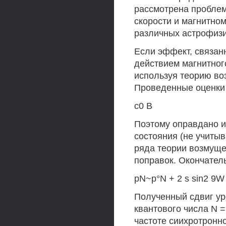
рассмотрена проблем
скорости и магнитном
различных астрофизи
Если эффект, связан
действием магнитного
используя теорию во
Проведенные оценки 
с0 В
Поэтому оправдано и
состояния (не учиты
ряда теории возмуще
поправок. Окончател
pN~p°N + 2 s sin2 9W
Полученный сдвиг ур
квантового числа N =
частоте сиихротронн