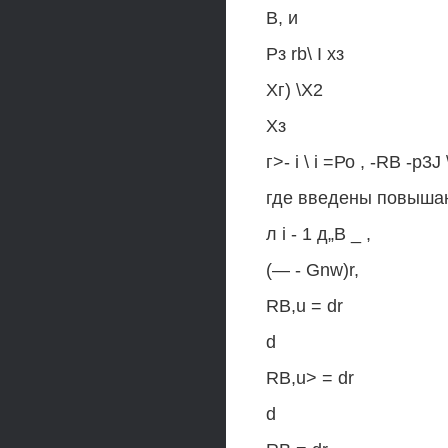
В, и
Рз rb\ I хз
Хг) \Х2
Хз
г>- i \ i =Ро , -RB -p3J
где введены повыша
л i - 1 д„В _ ,
(— - Gnw)r,
RB,u = dr
d
RB,u> = dr
d