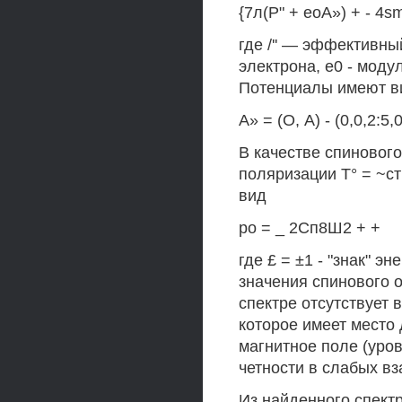
{7л(Р" + еоА») + - 4s
где /'' — эффективны
электрона, е0 - моду
Потенциалы имеют в
А» = (О, А) - (0,0,2:5,0
В качестве спиновог
поляризации Т° = ~ст
вид
ро = _ 2Сп8Ш2 + +
где £ = ±1 - "знак" э
значения спинового о
спектре отсутствует
которое имеет место
магнитное поле (уро
четности в слабых в
Из найденного спект