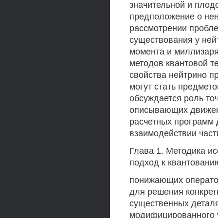
значительной и плод
предположение о нен
рассмотрении пробле
существования у ней
момента и миллизаря
методов квантовой т
свойства нейтрино п
могут стать предмет
обсуждается роль то
описывающих движен
расчетных программ 
взаимодействии част
Глава 1. Методика ис
подход к квантован
понижающих операто
для решения конкрет
существенных детал
модифицированного у