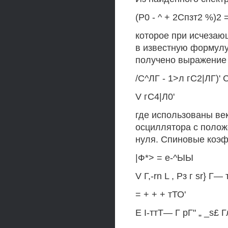
(Р0 - ^ + 2Спзт2 %)2 = 
которое при исчезающ
в известную формулу 
получено выражение
/С^ЛГ - 1>л гС2|ЛГ)' С
V гС4|Л0'
где использованы ве
осциллятора с полож
нуля. Спиновые коэ
|Ф*> = е-^ЫЫ
V Г,-rn L , Рз г sr} Г— 
= + + + тТО'
Е I-ттТ— Г рГ" „ _s£ Гл