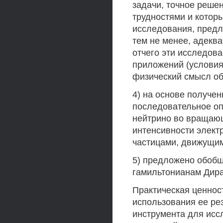
задачи, точное реше
трудностями и которы
исследования, предл
тем не менее, адекв
отчего эти исследов
приложений (условия
физический смысл о
4) на основе получе
последовательное оп
нейтрино во вращающ
интенсивности элект
частицами, движущим
5) предложено обобщ
гамильтонианам Дира
Практическая ценнос
использования ее ре
инструмента для исс