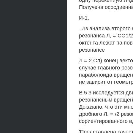
одну перекепиую Лнд
Получена осрсдиенная
И-1,
. Лз анализа второго
резонанса Л, = СО1/2
октента ле;кат па п
резонансе
Л = 2 Сл) конец век
случае главного рез
параболоида вращени
не зависит от геометр
В 5 3 исследуется дв
резонансным вращени
Доказано, что эти мн
дробного Л. = /2 рез
сориентированного вд
'Представлена качест