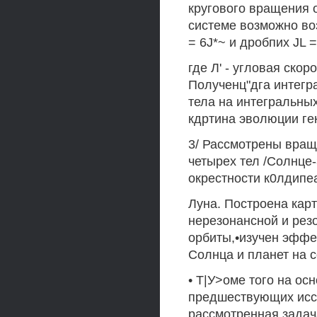
кругового вращения о
системе возможно воз
= 6J*~ и дробпих JL = 
где Л' - угловая ско
Полученц"дга интегр
тела на интегральны
кдртина эволюции гек
3/ Рассмотрены враще
четырех тел /Солнце-
окрестности к0лдипеар
Луна. Построена кар
нерезонансной и рез
орбиты,•изучен эффек
Солнца и планет на 
• Т|У>оме того на ос
предшествующих иссл
рассмотренная задач