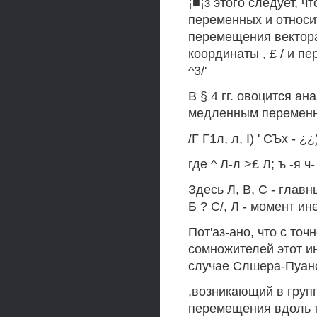
¡■¡з этого следует, 
переменных и относи
перемещения вектора
координаты , £ / и п
^3/'
В § 4 гг. овоцится а
медленным переменны
/Г Г1л, л, I) ' СЪх - ¿¿)
где ^ Л-л >£ Л; ъ -я ч-
Здесь Л, В, С - глав
Б ? С/, Л - момент ин
Пот'аз-ано, что с то
сомножителей этот и
случае Слшера-Пуан
,возникающий в групп
перемещения вдоль 