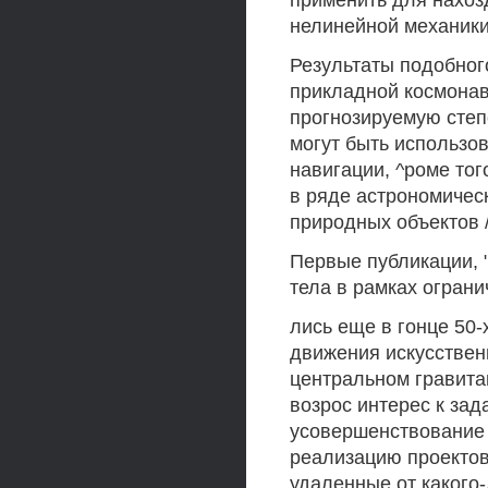
применить для нахоз
нелинейной механики
Результаты подобног
прикладной космонав
прогнозируемую степ
могут быть использо
навигации, ^роме тог
в ряде астрономичес
природных объектов 
Первые публикации, 
тела в рамках ограни
лись еще в гонце 50-х
движения искусственн
центральном гравитац
возрос интерес к зад
усовершенствование 
реализацию проектов
удаленные от какого