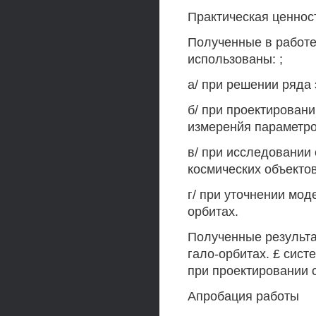
Практическая ценнос
Полученные в работе
использованы: ;
а/ при решении ряда
б/ при проектирован
измеренйя параметро
в/ при исследовании
космических объекто
г/ при уточнении мо
орбитах.
Полученные результ
гало-орбитах. £ сис
при проектировании 
Апробация работы