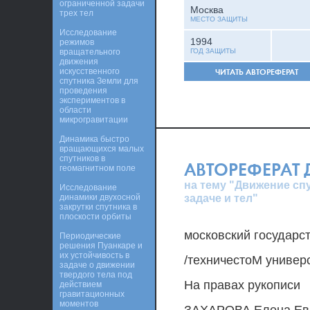
ограниченной задачи
Москва
трех тел
МЕСТО ЗАЩИТЫ
Исследование
1994
режимов
вращательного
ГОД ЗАЩИТЫ
движения
искусственного
ЧИТАТЬ АВТОРЕФЕРАТ
спутника Земли для
проведения
экспериментов в
области
микрогравитации
Динамика быстро
вращающихся малых
спутников в
АВТОРЕФЕРАТ
геомагнитном поле
на тему "Движение сп
Исследование
задаче и тел"
динамики двухосной
закрутки спутника в
плоскости орбиты
московский государс
Периодические
решения Пуанкаре и
их устойчивость в
/техничестоМ универс
задаче о движении
твердого тела под
На правах рукописи
действием
гравитационных
моментов