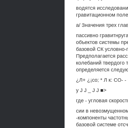
водятся исследования
гравитационном поле
а/ Значения трех гл
пассивно гравитнруга
объектов системы п
базовой СК условно-
Предполагается расс
колебаний твердого 
определяется следу
¿Л+ ¿¡со; * Л к: СО- -
у J J _ J J ■>
где - угловая скорост
сии в невозмущенном
-компоненты частотн
базовой системе отсч