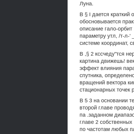
Луна.
В § I дается краткий
обосновывается прак
описание гало-орбит
параметру утл, /т-л-
системе координат, с
В ,§ 2 кссчеду"тся н
картина движешь! век
эффект влияния пара
спутника, определен
вращений вектора ки
стационарных точек 
В 5 3 на основании т
второй главе провод
па .заданном диапазо
главе 2 собственных
по частотам любых п