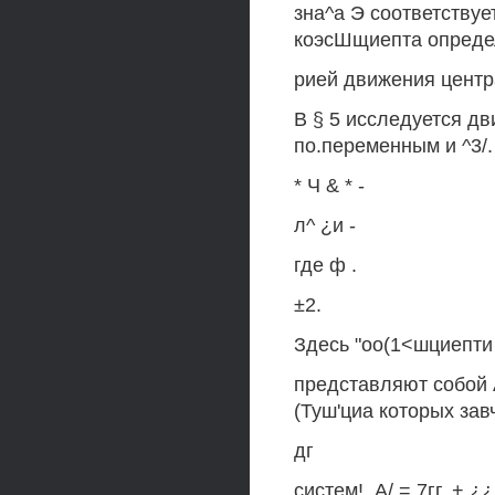
зна^а Э соответству
коэсШщиепта определ
рией движения центр
В § 5 исследуется дв
по.переменным и ^3/
* Ч & * -
л^ ¿и -
где ф .
±2.
Здесь "оо(1<шциепти 
представляют собой 
(Туш'циа которых зав
дг
систем!, А/ = 7гг. + 