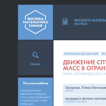
ФИЗИКО-МАТЕМ
НАУКИ
Библиотека диссертаций
Ме
ДВИЖЕНИЕ СП
поиск
МАСС В ОГРАН
тема автореферата и
Похожие работы
Захарова, Елена Евгенье
Периодические
АВТОР
движения твердого
тела, расположенного
кандидата физико-матема
в треугольной точке
УЧЕНАЯ СТЕПЕНЬ
либрации