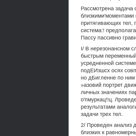
Рассмотрена задача 
близкими'моментами 
притягивающих тел, 
система:! предполаг
Пассу пассивно грав
I/ В нерезонансном с
быстрым переменный 
усредненной системе
подЕИзшсх осях совп
но дБигленне по ним
»азовий портрет движ
личных значениях па
о'пмуркац!!ц. Лровед
результатами аналог
задачи трех тел.
2/ Проведен анализ д
близких к равномерны