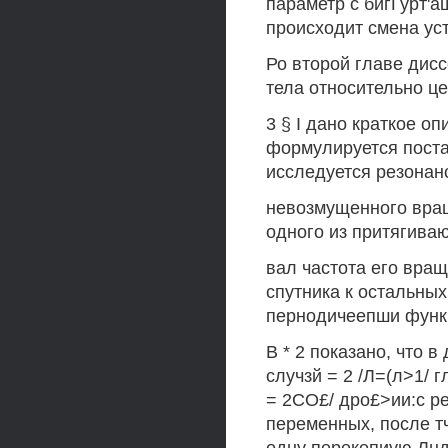
параметр с бигГурт'
происходит смена ус
Ро второй главе дис
тела относительно це
3 § I дано краткое о
формулируется постан
исследуется резонанс
невозмущенного вращ
одного из притягиваю
вал частота его вращ
спутника к остальных
пернодичеепши функ
В * 2 показано, что 
случзй = 2 /Л=(л>1/ г
= 2СО£/ дро£>ии:с р
переменных, после тч