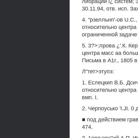
либрации l¿ систем; З
30.11.94, отв. исп. За
4. "рзелльнп'-ов U.C
относительно центра
ограниченной задаче т
5. 3?>:лрова ¿'.К. К
центра масс аа больш
Письма в А1г., 1805 в
Л"тет>этупэ:
1. Еслецкип В.Б. Дси
относительно центра 
вмп. I.
2. Черпоусько 'I.JI. 
■ под действием грави
474.