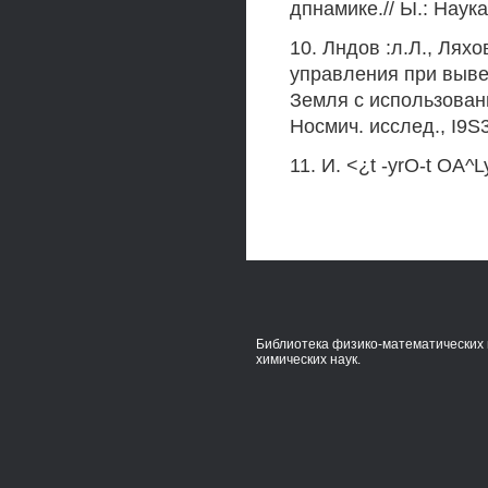
дпнамике.// Ы.: Наука
10. Лндов :л.Л., Ляхо
управления при выве
Земля с использовани
Носмич. исслед., I9S3.
11. И. <¿t -yrO-t OA^Ly
Библиотека физико-математических 
химических наук.