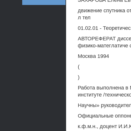
ЗАХАРОВА Елена Ев
движение спутника от
л тел
01.02.01 - Теоретиче
АВТОРЕФЕРАТ диссер
физико-матеглатиче с
Москва 1994
(
)
Работа выполнена в 
институте /техническ
Научны» руководитель
Официальные оппонен
к.ф.м.н., доцент И.И.