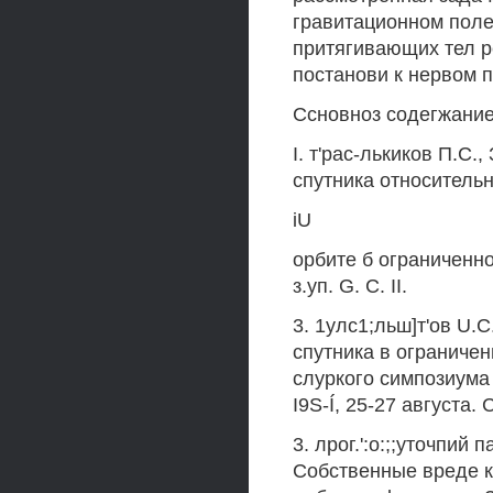
гравитационном поле
притягивающих тел ре
постанови к нервом 
Ссновноз содегжание
I. т'рас-лькиков П.С
спутника относительн
iU
орбите б ограниченно:!
з.уп. G. С. II.
3. 1улс1;льш]т'ов U.
спутника в ограниченн
слуркого симпозиума п
I9S-Í, 25-27 августа. С
3. лрог.':о:;;уточпий 
Собственные вреде к