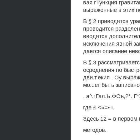
вая гТункция гравит
выраженные в этих 
В § 2 приводятся ур
проводится разделен
вводятся дополнител
исключения явной за
дается описание нев
В §.3 рассматривает
осреднения по быстр
дви.т.екия , Оу выр
мо:::ет быть записано
. а^.гГал.Ь.ФСъ,?*. Г
где £ <«=• I.
Здесь 12 = в первом
методов.