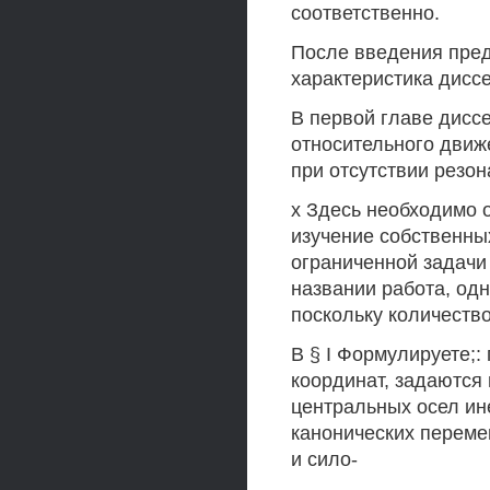
соответственно.
После введения пре
характеристика дисс
В первой главе дисс
относительного движе
при отсутствии резон
х Здесь необходимо о
изучение собственны
ограниченной задачи Д
названии работа, одн
поскольку количество
В § I Формулируете;:
координат, задаютс
центральных осел ин
канонических перемен
и сило-