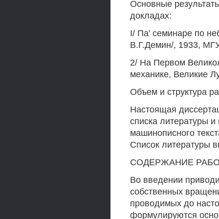
Основные результат
докладах:
I/ Па' семинаре по н
В.Г.Демин/, 1933, МГУ
2/ На Первом Велико
механике, Великие Лу
Объем и структура р
Настоящая диссертаци
списка литературы и
машинописного текста
Список литературы в
СОДЕРЖАНИЕ РАБ
Во введении приводи
собственных вращени
проводимых до насто
формулируются основ