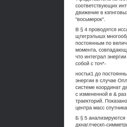
соответствующих инт
движение в кзпнговы
"восьмерок".
В § 4 проводятся ис
щтегрэлышх многообра
постоянным по велич
момента, совпадающи
что интеграл энергии
собой с точ*-
ностьк1 до постоянн
энергии в случае Опл
системе координат д
с измененной в & ра
траекторий. Показано
центра масс спутника
Б § 5 анализируются
дкнаглческп-симметр