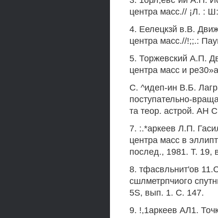
3. 1орл;евс"ий А.П. 
центра масс.// ¡Л. : 
4. Еелецкзй в.В. Дви
центра масс.//!;;.: Пау
5. Торжевский А.П. Д
центра масс и pe30»anc
С. ^идеп-ин В.Б. Ла
поступательно-вращат
та теор. астрой. АН СС
7. :.*аркеев Л.П. Га
центра масс в эллипт
послед., 1981. Т. 19, 
8. тфасвльнит'ов 11
сшлметрпчиого спутник
5S, вып. 1. С. 147.
9. !,1аркеев АЛ1. Точ