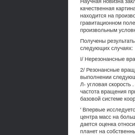
Научная новизна закл
качественная картина
находится на произв
гравитационном поле
произвольным условн
Получены результаты
следующих случаях:
I/ Нерезонансные вра
2/ Резонансные враще
выполнении следующи
Л- угловая скорость 
частота вращения пр
базовой системе коор
' Впервые исследует
центра масс на боль
дается оценка относ
планет на собственн