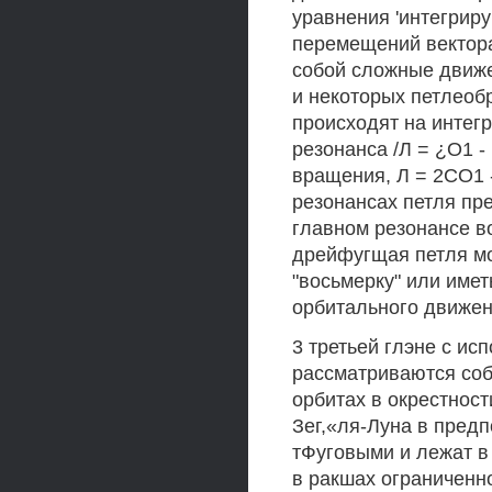
уравнения 'интегриру
перемещений вектора
собой сложные движе
и некоторых петлеоб
происходят на интег
резонанса /Л = ¿О1 -
вращения, Л = 2СО1 
резонансах петля пр
главном резонансе в
дрейфугщая петля мо
"восьмерку" или имет
орбитального движен
3 третьей глэне с ис
рассматриваются соб
орбитах в окрестност
Зег,«ля-Луна в пред
тФуговыми и лежат в
в ракшах ограниченн