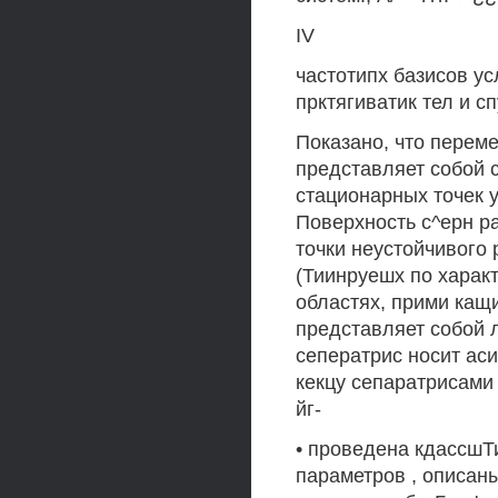
IV
частотипх базисов у
прктягиватик тел и сп
Показано, что переме
представляет собой 
стационарных точек у
Поверхность с^ерн р
точки неустойчивого 
(Тиинруешх по харак
областях, прими кащи
представляет собой 
сеператрис носит аси
кекцу сепаратрисами
йг-
• проведена кдассшТ
параметров , описан