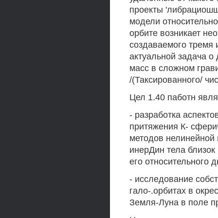
проекты 'либрациошшх
модели относительно
орбите возникает нео
создаваемого тремя и
актуальной задача о 
масс в сложном грав
/(Таксированного/ чи
Цел 1.40 паботн явля
- разработка аспекто
притяжения К- сфери
методов нелинейной 
инерДин тела близок 
его относительного 
- исследование собс
гало-.орбитах в окре
Земля-Луна в поле п