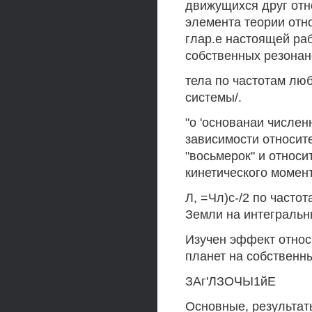
движущихся друг отно
элемента теории отн
глар.е настоящей ра
собственных резона
тела по частотам лю
системы/.
"о 'основанаи числе
зависимости относит
"восьмерок" и относ
кинетического момент
Л, =Чл)с-/2 по часто
Земли на интегральн
Изучен эффект относ
планет на собственн
ЗАг'ЛЗОЧЫ1йЕ
Основные, результат