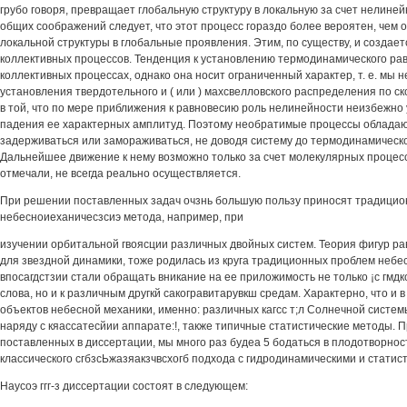
грубо говоря, превращает глобальную структуру в локальную за счет нелине
общих соображений следует, что этот процесс гораздо более вероятен, чем 
локальной структуры в глобальные проявления. Этим, по существу, и создае
коллективных процессов. Тенденция к установлению термодинамического рав
коллективных процессах, однако она носит ограниченный характер, т. е. мы 
установления твердотельного и ( или ) махсвелловского распределения по с
в той, что по мере приближения к равновесию роль нелинейности неизбежно
падения ее характерных амплитуд. Поэтому необратимые процессы обладаю
задерживаться или замораживаться, не доводя систему до термодинамическо
Дальнейшее движение к нему возможно только за счет молекулярных процессо
отмечали, не всегда реально осуществляется.
При решении поставленных задач очзнь большую пользу приносят традици
небесноиеханичесзсиэ метода, например, при
изучении орбитальной гвоясции различных двойных систем. Теория фигур ра
для звездной динамики, тоже родилась из круга традиционных проблем небес
впосагдстзии стали обращать вникание на ее приложимость не только ¡с гмд
слова, но и к различным другкй сакогравитарувкш средам. Характерно, что 
объектов небесной механики, именно: различных кагсс т;л Солнечной систе
наряду с кяассатесйии аппарате:!, также типичные статистические методы. При 
поставленных в диссертации, мы много раз будеа 5 бодаться в плодотворнос
классического сгбзсЬжазяакзчвсхогб подхода с гидродинамическими и статист
Наусоэ ггг-з диссертации состоят в следующем: