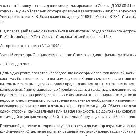
часов —■*. .. минут на заседании специализированного Совета Д 053.05.51 п
соискание ученой степени дохтора физико-математических ваук при Москов
Университете им. К. В. Ломоносова по адресу: 119899, Москва, В-234, Универ
13.
С диссертацией мбжно ознакомиться в библиотеке Государ ствеиного Астрон
П. К, Штернберга МГУ ( Москва; Университетский проспект. 13 >.
Автореферат разослан */ " /// 1993 г.
Ученый секретарь Специализированного Совета кандидат физико-математич
Л. Н. Бондареюсо
Целью дксертагга является исследование некоторых аспектов нелинейности 
системах большого числа гравитирующих тел. В одних случаях рассматриваю
вительные систекы, в других случаях предполагается, что тела сталкивается
равновесных ( или стационарных ) конфигураций, а также исследований по 
окупается нехватка работ, связанных с большими отклонениями. Но и даже 
недостаточно изучались с точки зрения наксзхеная необратимых изменений.
посвящена рассмотрению отдельных характерных ситуаций. Объекты модели
одной стороны, как идеальная ( или вязкая ) жидкость, а с другой - как совоку
взаимодействующих между собой, а взаимодействующих лишь с обсеяи поле«
В звездной динамике и теории фигур равновесия до сих пор изучались в ос
конфигурации. Отдельные попытки решения нестационарных задач носят не