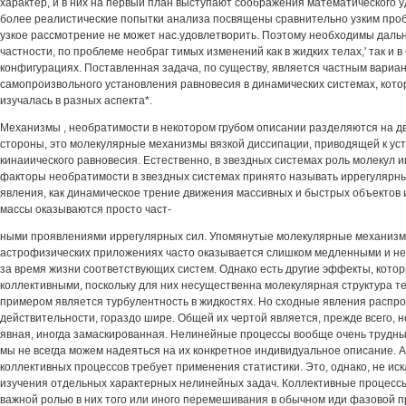
характер, и в них на первый план выступают соображения математического 
более реалистические попытки анализа посвящены сравнительно узким проб
узкое рассмотрение не может нас.удовлетворить. Поэтому необходимы даль
частности, по проблеме необраг тимых изменений как в жидких телах,' так и 
конфигурациях. Поставленная задача, по существу, является частным вари
самопроизвольного установления равновесия в динамических системах, кото
изучалась в разных аспекта*.
Механизмы , необратимости в некотором грубом описании разделяются на дв
стороны, это молекулярные механизмы вязкой диссипации, приводящей к ус
кинаиического равновесия. Естественно, в звездных системах роль молекул и
факторы необратимости в звездных системах принято называть иррегулярны
явления, как динамическое трение движения массивных и быстрых объектов
массы оказываются просто част-
ными проявлениями иррегулярных сил. Упомянутые молекулярные механизм
астрофизических приложениях часто оказывается слишком медленными и не
за время жизни соответствующих систем. Однако есть другие эффекты, кото
коллективными, поскольку для них несущественна молекулярная структура т
примером является турбулентность в жидкостях. Но сходные явления распро
действительности, гораздо шире. Общей их чертой является, прежде всего, н
явная, иногда замаскированная. Нелинейные процессы вообще очень трудны
мы не всегда можем надеяться на их конкретное индивидуальное описание. 
коллективных процессов требует применения статистики. Это, однако, не и
изучения отдельных характерных нелинейных задач. Коллективные процесс
важной ролью в них того или иного перемешивания в обычном иди фазовой п