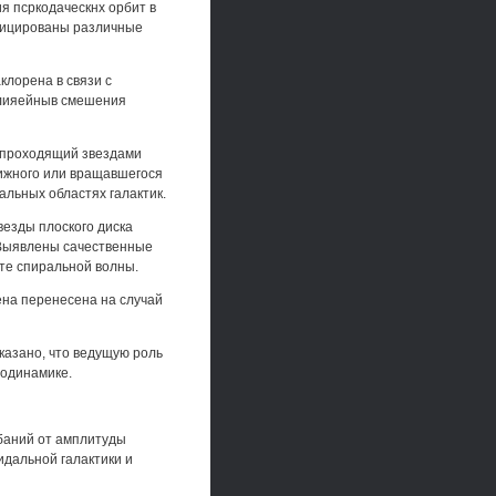
я псркодаческнх орбит в
фицированы различные
лорена в связи с
злияейныв смешения
 проходящий звездами
ижного или вращавшегося
альных областях галактик.
везды плоского диска
 Выявлены сачественные
е спиральной волны.
на перенесена на случай
казано, что ведущую роль
родинамике.
ебаний от амплитуды
дальной галактики и