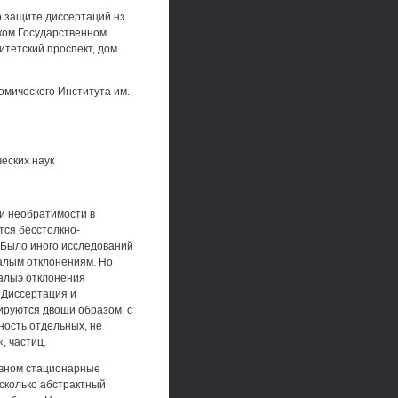
о защите диссертаций нз
ском Государственном
ситетский проспект, дом
омического Института им.
еских наук
и необратимости в
тся бесстолкно-
. Было иного исследований
малым отклонениям. Но
иалыэ отклонения
 Диссертация и
руются двоши образом: с
пность отдельных, не
, частиц.
новном стационарные
сколько абстрактный