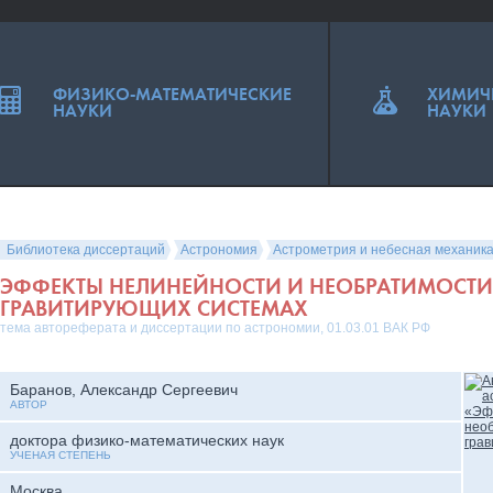
ФИЗИКО-МАТЕМАТИЧЕСКИЕ
ХИМИЧ
НАУКИ
НАУКИ
Библиотека диссертаций
Астрономия
Астрометрия и небесная механик
ЭФФЕКТЫ НЕЛИНЕЙНОСТИ И НЕОБРАТИМОСТИ
ГРАВИТИРУЮЩИХ СИСТЕМАХ
тема автореферата и диссертации по астрономии, 01.03.01 ВАК РФ
Баранов, Александр Сергеевич
АВТОР
доктора физико-математических наук
УЧЕНАЯ СТЕПЕНЬ
Москва