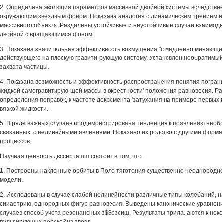
2. Определена эволюция параметров массивной двойной системы вследстви
окружающим звездным фоном. Показана аналогия с динамическим трением 
массивного объекта. Разделены устойчивые и неустойчивые случаи взаимод
двойной с вращающимся фоном.
3. Показана значительная эффективность возмущения "с медленно меняюще
действующего на плоскую гравити-рующую систему. Установлен необратимый
захвата частицы.
4. Показана возможность и эффективность распространения понятия пограни
жидкой самогравитирую-щей массы в окрестности' положения равновесия. Р
определения поправок, к частоте декремента 'затухания на примере первых
вязкой жидкости. -
5. В ряде важных случаев продемонстрирована тенденция к появлению нео
связанных .с нелинейными явлениями. Показано их родство с другими форм
процессов.
Научная ценность двссерташш состоит в том, что:
1. Построены наклонные орбиты в Поле тяготения существенно неоднородне
модели.
2. Исследованы в случае слабой нелинейности различные типы колебаний,
сииаетрию, однородных фигур равновесия. Выведены канонические уравнени
случаев способ учета резонансных з$$езсиш. Результаты прила. аются к не
пульсирующих переко&цз звезд.