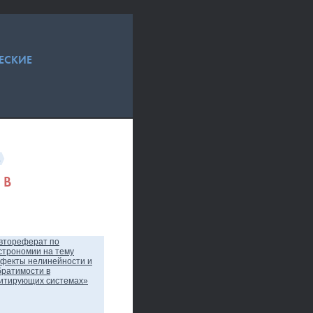
ЕСКИЕ
а
 В