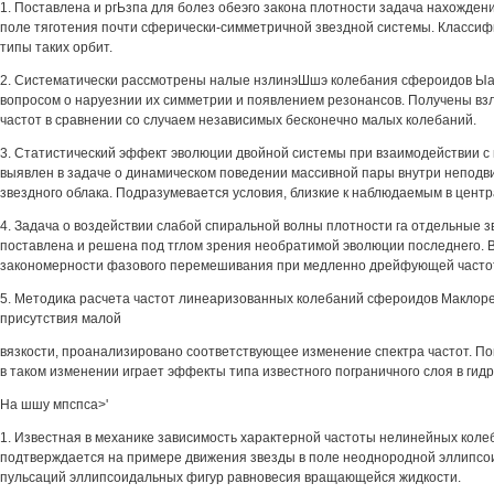
1. Поставлена и ргЬзпа для болез обеэго закона плотности задача нахождени
поле тяготения почти сферически-симметричной звездной системы. Класси
типы таких орбит.
2. Систематически рассмотрены налые нзлинэШшэ колебания сфероидов Ыак
вопросом о наруезнии их симметрии и появлением резонансов. Получены в
частот в сравнении со случаем независимых бесконечно малых колебаний.
3. Статистический эффект эволюции двойной системы при взаимодействии с
выявлен в задаче о динамическом поведении массивной пары внутри неподв
звездного облака. Подразумевается условия, близкие к наблюдаемым в центр
4. Задача о воздействии слабой спиральной волны плотности га отдельные з
поставлена и решена под тглом зрения необратимой эволюции последнего.
закономерности фазового перемешивания при медленно дрейфующей частот
5. Методика расчета частот линеаризованных колебаний сфероидов Маклоре
присутствия малой
вязкости, проанализировано соответствующее изменение спектра частот. По
в таком изменении играет эффекты типа известного пограничного слоя в гид
На шшу мпспса>'
1. Известная в механике зависимость характерной частоты нелинейных кол
подтверждается на примере движения звезды в поле неоднородной эллипсои
пульсаций эллипсоидальных фигур равновесия вращающейся жидкости.