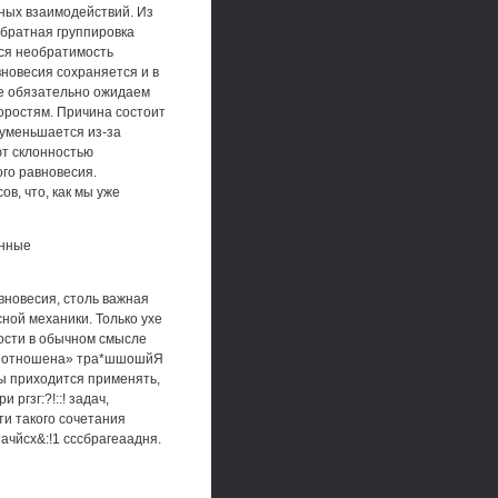
йных взаимодействий. Из
обратная группировка
тся необратимость
новесия сохраняется и в
не обязательно ожидаем
коростям. Причина состоит
 уменьшается из-за
т склонностью
го равновесия.
в, что, как мы уже
онные
вновесия, столь важная
ной механики. Только ухе
кости в обычном смысле
и в отношена» тра*шшошйЯ
мы приходится применять,
ргзг:?!::! задач,
ти такого сочетания
ачйсх&:!1 сссбрагеаадня.