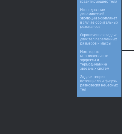
гравитирующего тела
Исследование
динамической
эволюции экзопланет
в случае орбитальных
резонансов
Ограниченная задача
двух тел переменных
размеров и массы
Некоторые
многочастичные
эффекты и
термодинамика
звездных систем
Задачи теории
потенциала и фигуры
равновесия небесных
тел