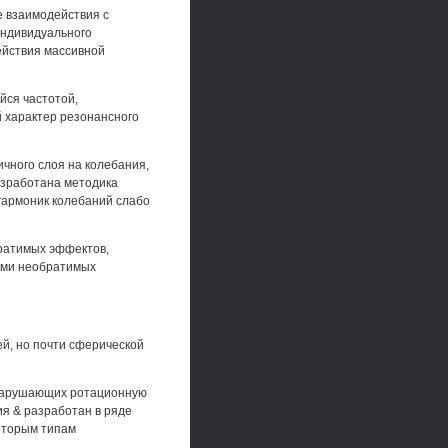
е взаимодействия с
индивидуального
ействия массивной
йся частотой,
 характер резонансного
чного слоя на колебания,
азработана методика
 гармоник колебаний слабо
братимых эффектов,
ами необратимых
й, но почти сферической
 нарушающих ротационную
я & разработан в ряде
которым типам