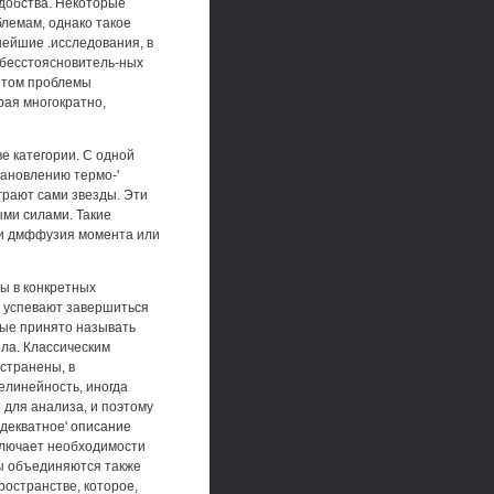
удобства. Некоторые
лемам, однако такое
нейшие .исследования, в
в бесстоясновитель-ных
антом проблемы
рая многократно,
е категории. С одной
тановлению термо-'
грают сами звезды. Эти
ми силами. Такие
 и дмффузия момента или
ы в конкретных
 успевают завершиться
рые принято называть
ела. Классическим
странены, в
елинейность, иногда
 для анализа, и поэтому
Адекватное' описание
сключает необходимости
ы объединяются также
ространстве, которое,