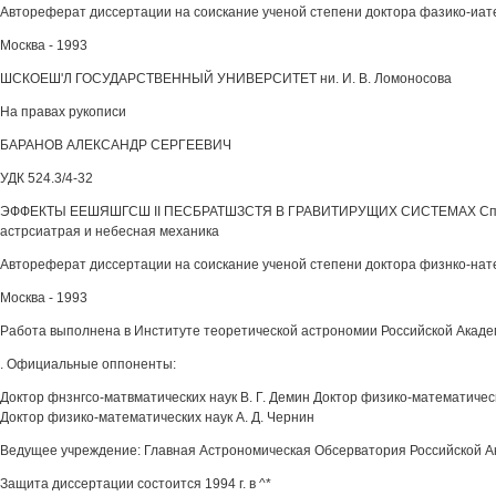
Автореферат диссертации на соискание ученой степени доктора фазико-иат
Москва - 1993
ШСКОЕШ'Л ГОСУДАРСТВЕННЫЙ УНИВЕРСИТЕТ ни. И. В. Ломоносова
На правах рукописи
БАРАНОВ АЛЕКСАНДР СЕРГЕЕВИЧ
УДК 524.3/4-32
ЭФФЕКТЫ ЕЕШЯШГСШ II ПЕСБРАТШЗСТЯ В ГРАВИТИРУЩИХ СИСТЕМАХ Специ
астрсиатрая и небесная механика
Автореферат диссертации на соискание ученой степени доктора физнко-нат
Москва - 1993
Работа выполнена в Институте теоретической астрономии Российской Акаде
. Официальные оппоненты:
Доктор фнзнгсо-матвматических наук В. Г. Демин Доктор физико-математичес
Доктор физико-математических наук А. Д. Чернин
Ведущее учреждение: Главная Астрономическая Обсерватория Российской А
Защита диссертации состоится 1994 г. в ^*