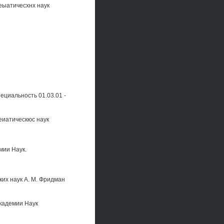
еыатичесхнх наук
альность 01.03.01 -
еиатическюс наук
мии Наук.
ких наук А. М. Фридман
кадемии Наук