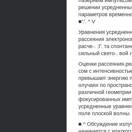
лазерным импульсом.
решении усредненных
параметров временной
■':'. ^ V
Уравнения усредненн
рассеяния электроно
расче-. ;Г. та спонт
сильный свето-. вой лу
Оценки рассеяния.ре
сом с интенсивностью
превышает энергию 
олучаях по простран
различной геометрии 
фокусированных импу
усредненные уравнен
поле плоской волны.
■ ^ Обсуждение излу
начинается с кратког