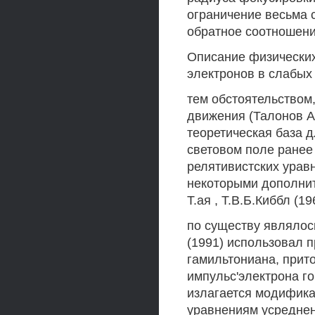
ограничение весьма с
обратное соотношени
Описание физических
электронов в слабых
тем обстоятельством
движения (Талонов А.
теоретическая база 
световом поле ранее
релятивистских урав
некоторыми дополни
Т.ая , Т.В.Б.Киббл (1
по существу являлос
(1991) использовал 
гамильтониана, прит
импульс'электрона г
излагается модифика
уравнениям усреднен