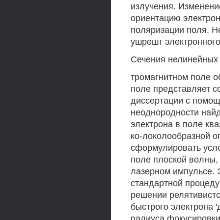
излучения. Изменени
ориентацию электрон
поляризации поля. Н
ушрешт электронного
Сечения нелинейных 
тромагнитном поле о
поле представляет с
диссертации с помощ
неоднородности найд
электрона в поле кв
ко-локолообразной о
сформулировать усло
поле плоской волны,
лазерном импульсе. 
стандартной процеду
решении релятивистс
быстрого электрона 
радиуса фокусировки,