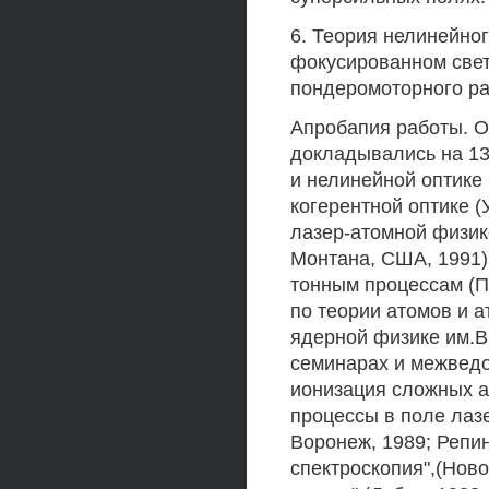
6. Теория нелинейног
фокусированном све
пондеромоторного ра
Апробапия работы. О
докладывались на 13
и нелинейной оптике
когерентной оптике 
лазер-атомной физике
Монтана, США, 1991)
тонным процессам (П
по теории атомов и а
ядерной физике им.В.
семинарах и межведо
ионизация сложных а
процессы в поле лазе
Воронеж, 1989; Репи
спектроскопия",(Ново