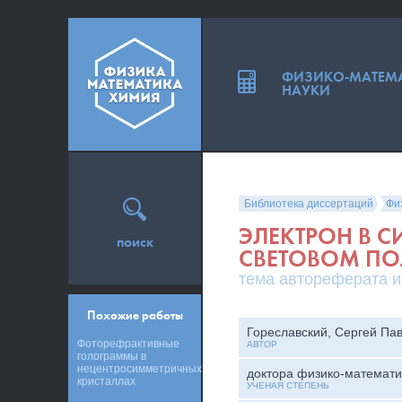
ФИЗИКО-МАТЕМ
НАУКИ
Библиотека диссертаций
Фи
ЭЛЕКТРОН В 
поиск
СВЕТОВОМ ПО
тема автореферата и
Похожие работы
Гореславский, Сергей Па
Фоторефрактивные
АВТОР
голограммы в
нецентросимметричных
доктора физико-математи
кристаллах
УЧЕНАЯ СТЕПЕНЬ