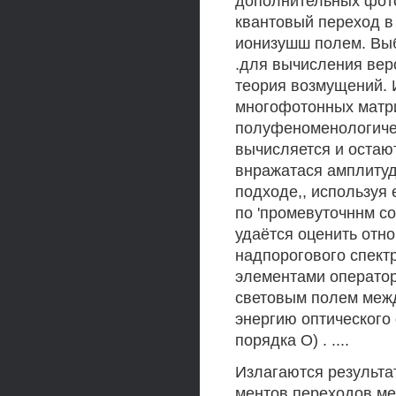
дополнительных фот
квантовый переход в
ионизушш полем. Выб
.для вычисления вер
теория возмущений. 
многофотонных матри
полуфеноменологичес
вычисляется и остаю
внражатася амплитуды
подходе,, используя
по 'промевуточннм с
удаётся оценить отн
надпорогового спект
элементами оператор
световым полем межд
энергию оптического 
порядка О) . ....
Излагаются результат
ментов переходов ме