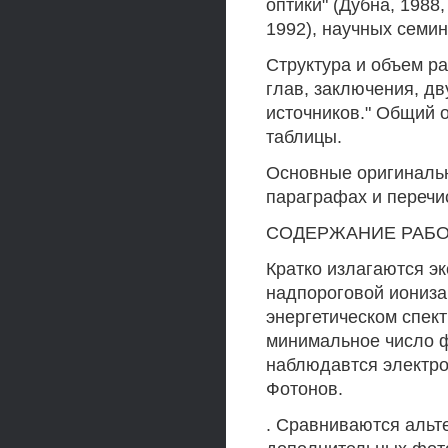
оптики" (Дубна, 1988
1992), научных семи
Структура и объем ра
глав, заключения, дв
источников." Общий об
таблицы.
Основные оригинальн
параграфах и перечи
СОДЕРЖАНИЕ РАБ
Кратко излагаются э
надпороговой ионизац
энергетическом спек
минимальное число ф
наблюдавтся электро
Фотонов.
. Сравниваются аль