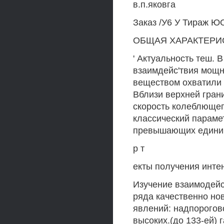
в.п.яковга
Заказ /У6 У Тираж Ю
ОБЩАЯ ХАРАКТЕРИ
' Актуальность теш.
взаимдейс'твия мощн
веществом охватили 
Вблизи верхней гран
скорость колеблющего
классический парамет
превышающих единиц
р т
екты получения интен
Изучение взаимодейс
ряда качественно но
явлений: надпорогов
высоких.(до 133-ей) 