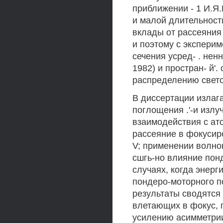
приближении - 1 И.Я
и малой длительност
вклады от рассеяния
и поэтому с экспери
сечения усред- . ненн
1982) и простран- й'.
распределению свето
В диссертации излаг
поглощения .'-и излу
взаимодействия с ат
рассеяние в фокусиро
V; применении волно
сшгь-но влияние пон
случаях, когда энер
пондеро-моторного п
результаты сводятся
влетающих в фокус, 
усилению асимметри