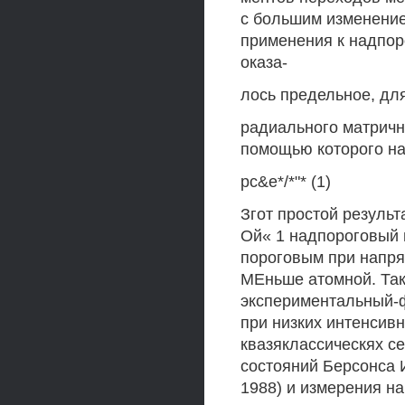
с большим изменение
применения к надпо
оказа-
лось предельное, дл
радиального матричн
помощью которого на
рс&е*/*"* (1)
Згот простой результа
Ой« 1 надпороговый 
пороговым при напря
МЕньше атомной. Так
экспериментальный-
при низких интенсивн
квазяклассическях с
состояний Берсонса И
1988) и измерения на