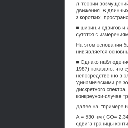
л 'теории возмущени
движения. В длинных
з коротких- простра
■ ширин.и сдвигов и 
сутотся с измерениями
На этом основании б
нив'является основн
■ Однако наблюдение 
1987) показало, что 
непосредственно в э
'динамическими ре з
дискретного спектра.
конкреунои-случае т
Далее на ."примере 
А = 530 нм ( СО= 2,3
сдвига границы конт