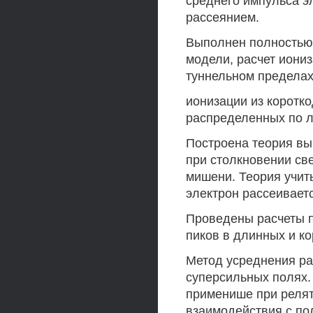
среднего импульса э
рассеянием.
Выполнен полностью 
модели, расчет иони
туннельном пределах
ионизации из коротк
распределенных по л
Построена теория вы
при столкновении све
мишени. Теория учиты
электрон рассеивает
Проведены расчеты 
пиков в длинных и ко
Метод усреднения ра
суперсильных полях.
применише при релят
взаимодействия с по