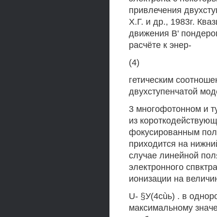
привлечения двухст
Х.Г. и др., 1983г. Кв
движения В' пондеро
расчёте к энер-
(4)
гетическим соотноше
двухступенчатой мод
3 многофотонном и т
из короткодействую
фокусированным пол
приходится на нижний
случае линейной пол
электронного спвктр
ионизации на величи
U- §У(4cùь) . в одно
максимальному значе