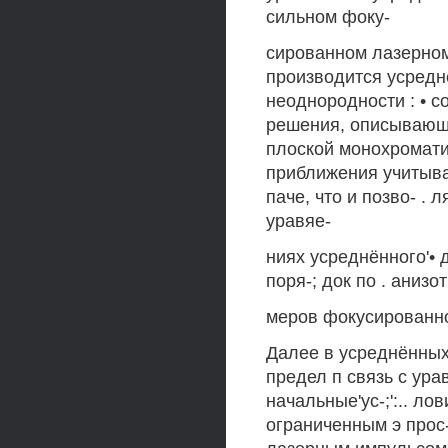
сильном фоку-
сированном лазерном
производится усредн
неоднородности : • 
решения, описывающе
плоской монохромати
приближения учитыва
паче, что и позво- . 
уравяе-
ниях усреднённого'• 
поря-; док по . аниз
меров фокусированно
Далее в усреднённых
предел п связь с ур
начальные'ус-;':.. ло
ограниченным э прос