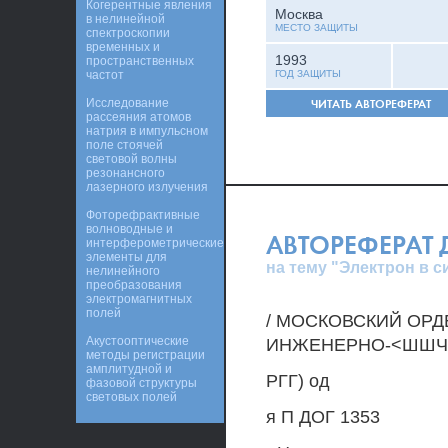
Когерентные явления
Москва
в нелинейной
МЕСТО ЗАЩИТЫ
спектроскопии
временных и
1993
пространственных
частот
ГОД ЗАЩИТЫ
Исследование
ЧИТАТЬ АВТОРЕФЕРАТ
рассеяния атомов
натрия в импульсном
поле стоячей
световой волны
резонансного
лазерного излучения
Фоторефрактивные
волноводные и
АВТОРЕФЕРАТ
интерферометрические
элементы для
на тему "Электрон в 
нелинейного
преобразования
электромагнитных
полей
/ МОСКОВСКИЙ ОРД
Акустооптические
ИНЖЕНЕРНО-<ШШЧ
методы регистрации
амплитудной и
РГГ) од
фазовой структуры
световых полей
я П ДОГ 1353