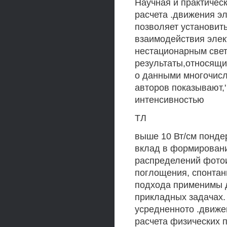
Научная и практичес
расчета .движения э
позволяет установит
взаимодействия элек
нестационарным свет
результаты,относящи
о данными многочисл
авторов показывают,'
интенсивностью
ТЛ
выше 10 Вт/см понде
вклад в формирован
распределений фотои
поглощения, спонтан
подхода применимы д
прикладных задачах.
усредненното .движе
расчета физических 