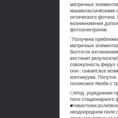
матричных элементов
квазиклассичёскимя 
оптического фотона.
возникновения допол
фотоэлектронов.
' Получена приближе
матричных элементов 
болтлглк изглененяем
вестныет результата
совокупность ферул 
опи-: сывает,все воз
контииуума. Попутно
поликсмоя Якоби с т
!,!етод. усреднения 
полз стационарного ф
■тивистских;вслк0вс
неоднородном поле о