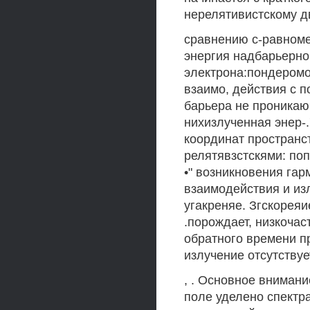
нерелятивистскому дв
сравнению с-равноме
энергия надбарьерног
электрона:пондером
взаимо, действия с 
барьера не проникаю
нихизлученная энер-.
координат пространс
релятявзстскями: поп
•" возникновения гар
взаимодействия и из
угакреняе. Згскорея
.порождает, низкочас
обратного времени п
излучение отсутствуе
, . Основное вниман
поле уделено спектр