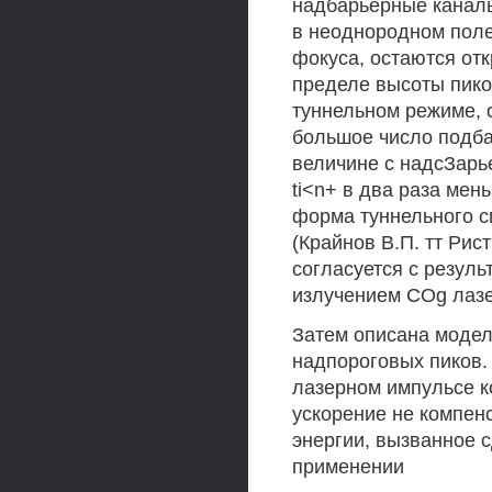
надбарьерные каналы
в неоднородном поле 
фокуса, остаются от
пределе высоты пико
туннельном режиме, о
большое число подба
величине с надсЗарь
ti<n+ в два раза ме
форма туннельного с
(Крайнов В.П. тт Рист
согласуется с резуль
излучением COg лазер
Затем описана модел
надпороговых пиков. 
лазерном импульсе к
ускорение не компен
энергии, вызванное 
применении