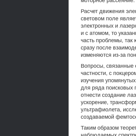
моторное рассеяние.
Расчет движения эле
световом поле являе
электронных и лазер
и с атомом, то указа
часть проблемы, так 
сразу после взаимоде
изменяются из-за по
Вопросы, связанные с
частности, с покцер
изучения упомянутых
для ряда поисковых 
отнести создание ла
ускорение, трансформ
ультрафиолета, иссл
создаваемой фемтос
Таким образом теоре
наблюдаемых спектро