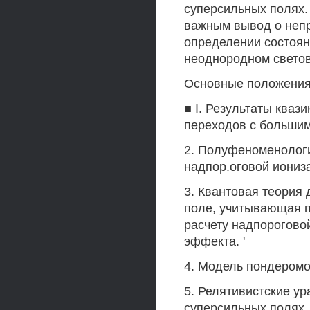
суперсильных полях.
важным вывод о неп
определении состоян
неоднородном светов
Основные положения,
■ I. Результаты ква
переходов с большим
2. Полуфеноменологи
надпор.оговой иониз
3. Квантовая теория
поле, учитывающая п
расчету надпорогово
эффекта. '
4. Модель пондеромо
5. Релятивистские у
суперсильных полях.