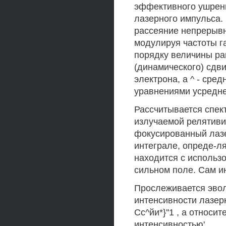
эффективного ушрени
лазерного импульса.
рассеяние непрерывн
модулируя частоты га
порядку величины ра
(динамического) сдвиг
электрона, а ^ - сре
уравнениями усредне
Рассчитывается спек
излучаемой релятив
фокусированный лазе
интеграле, опреде-л
находится с использ
сильном поле. Сам и
Прослеживается эвол
интенсивности лазерн
Сс^йи*}''1 , а относ
интенсивностью' .