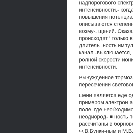
надпорогового спектр
интенсивности,- когд
повышения потенциал
описываются степенн
возму-. щений. Оказа
происходят ' только 
длитель-.ность импу
канал -выключается,
ролной скорости ион
интенсивности.
Вынужденное тормоз
пересечении световог
шени является еде о
примером электрон-а
поле, где необходим
неодиород- ■ ность 
рассчитаны в борнов
Ф.В.Бунки-ным и М.В