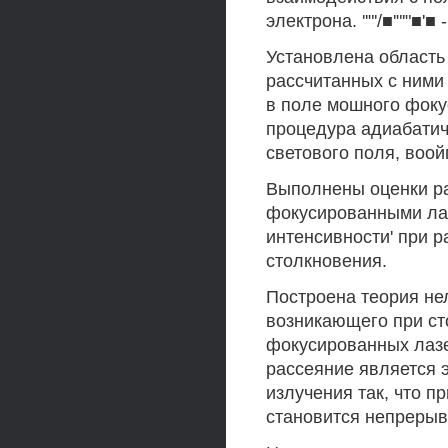
электрона. ''"'/■'"'"■'■ - 
Установлена область
рассчитанных с ними 
в поле мошного фоку
процедура адиабатич
светового поля, воой
Выполнены оценки ра
фокусированными ла
интенсивности' при р
столкновения.
Построена теория не
возникающего при ст
фокусированных лазе
рассеяние является
излучения так, что п
становится непреры