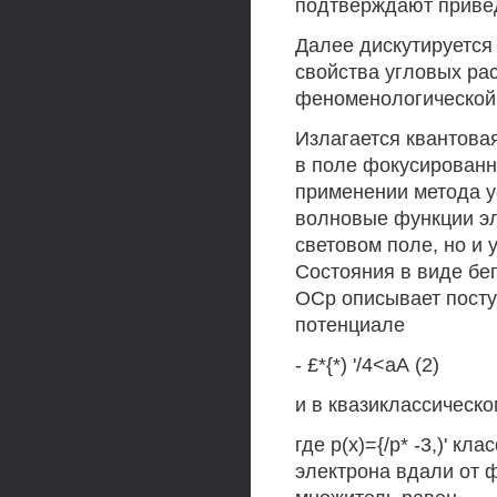
подтверждают приве
Далее дискутируется
свойства угловых ра
феноменологической 
Излагается квантова
в поле фокусированн
применении метода 
волновые функции эл
световом поле, но и
Состояния в виде бе
ОСр описывает посту
потенциале
- £*{*) '/4<аА (2)
и в квазиклассическ
где р(х)={/р* -3,)' к
электрона вдали от ф