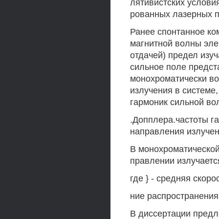
лятивистскйх услови
рованных лазерных п?.
Ранее спонтанное ко
магнитной волны эле
отдачей) предел изу
сильное поле предст
монохроматически вол
излучения в системе,
гармоник сильной во
.Допплера.частоты г
направления излучен
В монохроматической 
правлении излучаетс
где } - средняя скоро
ние распространения
В диссертации предл