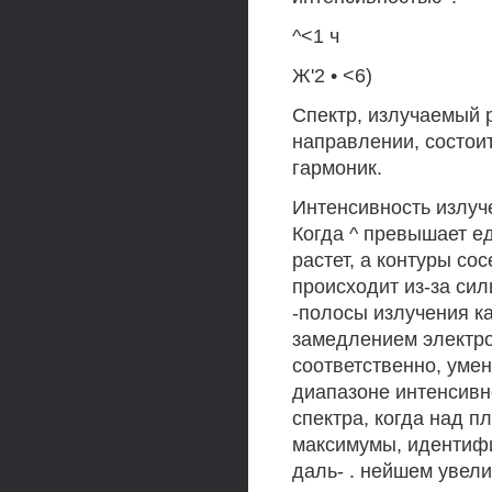
^<1 ч
Ж'2 • <6)
Спектр, излучаемый 
направлении, состои
гармоник.
Интенсивность излуч
Когда ^ превышает е
растет, а контуры с
происходит из-за сил
-полосы излучения к
замедлением электро
соответственно, уме
диапазоне интенсивн
спектра, когда над 
максимумы, идентифи
даль- . нейшем увели