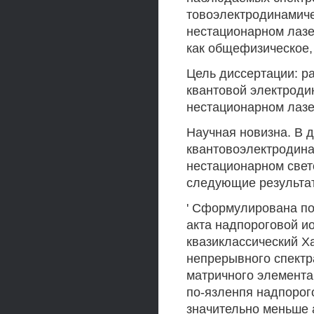
товоэлектродинамиче
нестационарном лазе
как общефизическое, 
Цель диссертации: р
квантовой электроди
нестационарном лазе
Научная новизна. В 
квантовоэлектродина
нестационарном свет
следующие результа
' Сформулирована п
акта надпороговой и
квазиклассический Х
непрерывного спектр
матричного элемента.
по-язленпя надпорог
значительно меньше 