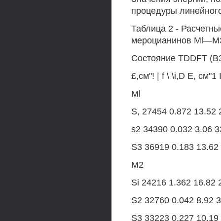
процедуры линейног
Таблица 2 - Расчетн
мероцианинов Ml—МЗ
Состояние TDDFT (B3L
£,см"! | f \ \i,D E, см"1 I
Ml
S, 27454 0.872 13.52 
s2 34390 0.032 3.06 
S3 36919 0.183 13.62
М2
Si 24216 1.362 16.82 
S2 32760 0.042 8.92 
S3 33223 0.227 10.19