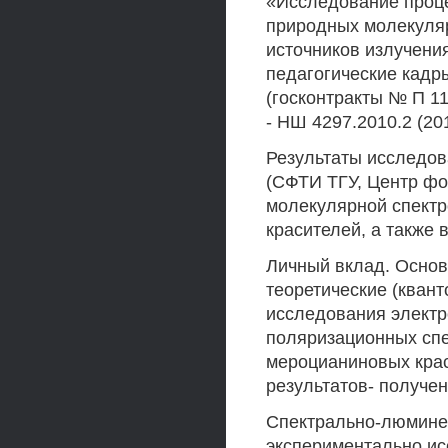
«Исследование проце
природных молекуля
источников излучения
педагогические кадр
(госконтракты № П 11
- НШ 4297.2010.2 (201
Результаты исследов
(СФТИ ТГУ, Центр фо
молекулярной спектр
красителей, а также 
Личный вклад. Основ
теоретические (кван
исследования электр
поляризационных сп
мероцианиновых крас
результатов- получен
Спектрально-люмине
экспериментально ис