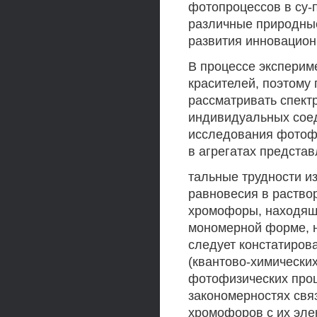
фотопроцессов в су
различные природны
развития инновацион
В процессе эксперим
красителей, поэтому
рассматривать спект
индивидуальных соед
исследования фотофи
в агрегатах предста
тальные трудности и
равновесия в раство
хромофоры, находящи
мономерной форме, н
следует констатирова
(квантово-химически
фотофизических проц
закономерностях свя
хромофоров с их эле