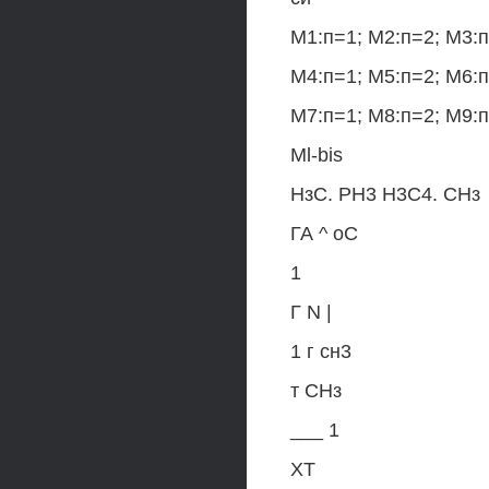
М1:п=1; М2:п=2; М3:
М4:п=1; М5:п=2; М6:
М7:п=1; М8:п=2; М9:
Ml-bis
НзС. РН3 H3C4. СНз
ГА ^ оС
1
Г N |
1 г сн3
т СНз
___ 1
XT