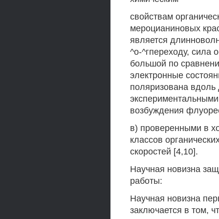
свойствам органичес
мероцианиновых крас
является длинноволн
^о-^гпереходу, сила 
большой по сравнен
электронные состоя
поляризована вдоль 
экспериментальными
возбуждения флуоре
в) проверенными в х
классов органически
скоростей [4,10].
Научная новизна защ
работы:
Научная новизна пер
заключается в том, ч