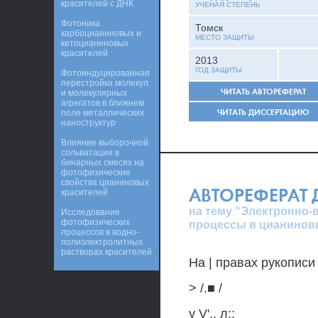
красителей с ДНК
УЧЕНАЯ СТЕПЕНЬ
Фотоника
Томск
карбоцианиновых и
МЕСТО ЗАЩИТЫ
кетоцианиновых
красителей
2013
ГОД ЗАЩИТЫ
Фотоиндуцированная
перестройка молекул
ЧИТАТЬ АВТОРЕФЕРАТ
и молекулярных
агрегатов в ближнем
ЧИТАТЬ ДИССЕРТАЦИЮ
поле металлических
наноструктур
Влияние выборочной
сольватации в
бинарных смесях на
фотофизические
свойства цианиновых
АВТОРЕФЕРАТ
красителей
на тему "Электронно
Исследование
фотофизических
процессы в цианинов
процессов в водно-
полиэлектролитных
растворах красителей
На | правах рукописи
> /.■ /
у V'.. л::