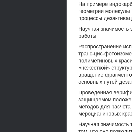
На примере индокарб
геометрии молекулы 
процессы дезактивац
Научная значимость 
работы
Распространение исп
транс-цис-фотоизоме
полиметиновых краси
«нежесткой» структу
вращение фрагментов
основных путей деза
Проведенная верифик
защищаемом положени
методов для расчета
мероцианиновых крас
Научная значимость 
том, что оно позволи