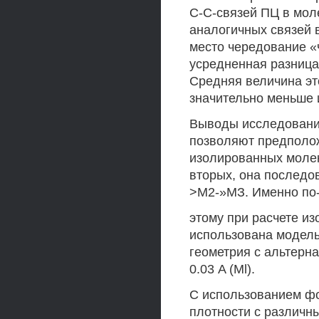
С-С-связей ПЦ в мол
аналогичных связей 
место чередование «
усредненная разница 
Средняя величина эт
значительно меньше и 
Выводы исследований
позволяют предполож
изолированных молек
вторых, она последо
>М2-»МЗ. Именно по
этому при расчете и
использована модель
геометрия с альтерна
0.03 A (Ml).
С использованием ф
плотности с различ