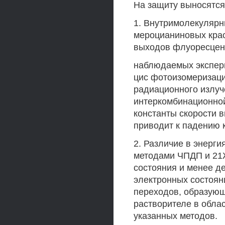
На защиту выносятс
1. Внутримолекуляр
мероцианиновых крас
выходов флуоресцен
наблюдаемых экспери
цис фотоизомеризаци
радиационного излуче
интеркомбинационной
константы скорости в
приводит к падению 
2. Различие в энерг
методами ЧПДП и 21Ж
состояния и менее д
электронных состоян
переходов, образую
растворителе в облас
указанных методов.