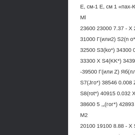
Е, см-1 Е, см 1 «пах-Ю
Ml
23600 23000 7.37 - X 
31000 Г(или2) S2(n о*
32500 S3(ko*) 34300 0
33300 X S4(KK*) 3439
-39500 Г(или Z) Яб(л
S7(Jго*) 38546 0.008 
S8(rot*) 40915 0.032 
38600 5 ,„(гог*) 42893
М2
20100 19100 8.88 - X 