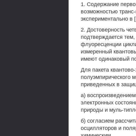
1. Содержание перво
возможностью транс-
экспериментально в [1
2. Достоверность че
подтверждается тем,
флуоресценции цикли
измеренный квантовы
имеют одинаковый по
Для пакета квантово
полуэмпирического м
приведенных в защи
а) воспроизведение
электронных состоян
природы и муль-типл
б) согласием рассчи
осцилляторов и поля
химическим