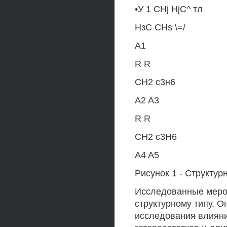
•У 1 CHj HjC^ тл
НзС CHs \=/
A1
R R
CH2 с3н6
A2 A3
R R
CH2 c3H6
A4 A5
Рисунок 1 - Структу
Исследованные меро
структурному типу. 
исследования влияни