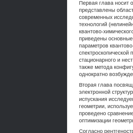
Первая глава носит о
представлены област
современных исследо
технологий (нелиней
квантово-химическог
приведены основные 
параметров квантово
спектроскопической 
стационарного и нес
также метода конфиг
однократно возбужде
Вторая глава посвящ
электронной структу
испускания исследуе
геометрии, использу
проведено сравнение
оптимизации геометр
Согласно рентгеност