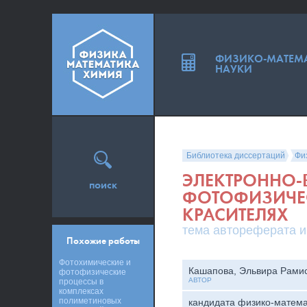
ФИЗИКО-МАТЕМ
НАУКИ
Библиотека диссертаций
Фи
ЭЛЕКТРОННО-
поиск
ФОТОФИЗИЧЕ
КРАСИТЕЛЯХ
тема автореферата и
Похожие работы
Фотохимические и
Кашапова, Эльвира Рами
фотофизические
АВТОР
процессы в
комплексах
полиметиновых
кандидата физико-матема