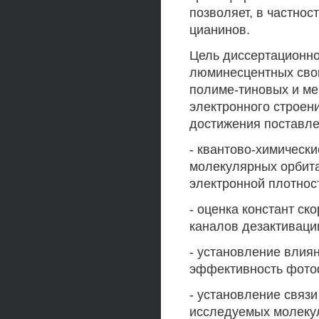
позволяет, в частнос
цианинов.
Цель диссертационно
люминесцентных сво
полиме-тиновых и ме
электронного строен
достижения поставл
- квантово-химическ
молекулярных орбита
электронной плотнос
- оценка констант с
каналов дезактиваци
- установление влия
эффективность фото
- установление связ
исследуемых молекул