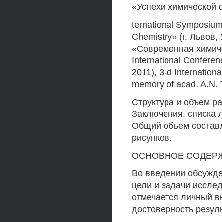
«Успехи химической фи
ternational Symposium
Chemistry» (г. Львов,
«Современная химичес
International Conferen
2011), 3-d Internation
memory of acad. A.N. T
Структура и объем ра
Заключения, списка 
Общий объем составля
рисунков.
ОСНОВНОЕ СОДЕР
Во введении обсужда
цели и задачи иссле
отмечается личный в
достоверность резуль