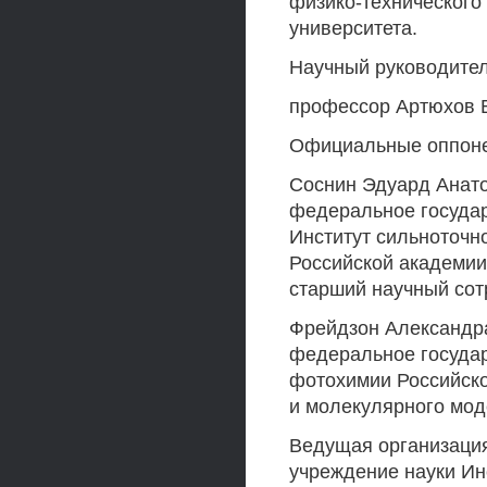
физико-технического 
университета.
Научный руководител
профессор Артюхов 
Официальные оппон
Соснин Эдуард Анато
федеральное госуда
Институт сильноточн
Российской академии
старший научный сот
Фрейдзон Александра
федеральное госуда
фотохимии Российско
и молекулярного моде
Ведущая организация
учреждение науки Ин