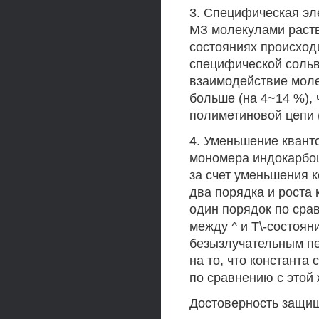
3. Специфическая э
МЗ молекулами раств
состояниях происход
специфической соль
взаимодействие моле
больше (на 4~14 %), 
полиметиновой цепи 
4. Уменьшение квант
мономера индокарбоц
за счет уменьшения 
два порядка и роста 
один порядок по сра
между ^ и Т\-состоян
безызлучательным пе
на то, что константа
по сравнению с этой
Достоверность защищ