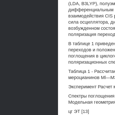
(LDA, B3LYP), полуэ
дифференциальным п
взаимодействия CIS 
сила осциллятора, д
возбужденном состоя
поляризация переход
В таблице 1 приведе
переходов и положен
поглощения в циклоге
поляризационных спе
Таблица 1 - Рассчит
мероцианинов Ml—М
Эксперимент Расчет
Спектры поглощения 
Модельная геометри
цг ЭТ [13]