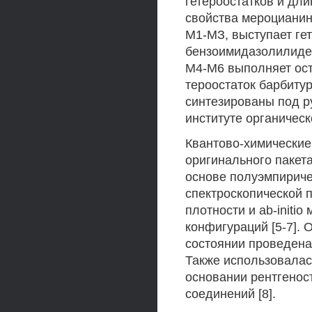
гетероостатков и дл
свойства мероцианин
М1-МЗ, выступает ге
бензоимидазолилиден
М4-М6 выполняет ост
тероостаток барбиту
синтезированы под р
институте органическ
Квантово-химические
оригинального пакет
основе полуэмпириче
спектроскопической 
плотности и ab-initi
конфигураций [5-7].
состоянии проведена 
Также использовалас
основании рентгенос
соединений [8].