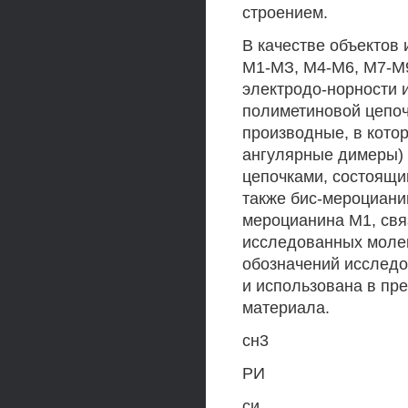
строением.
В качестве объектов
М1-МЗ, М4-М6, М7-М
электродо-норности 
полиметиновой цепоч
производные, в кото
ангулярные димеры) 
цепочками, состоящи
также бис-мероциани
мероцианина М1, свя
исследованных молек
обозначений исследо
и использована в пр
материала.
сн3
РИ
си