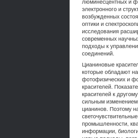
люминесцентных и фо
электронного и струк
возбужденных состо
оптики и спектроскоп
исследования расши
современных научных
подходы к управлени
соединений.
Цианиновые красител
которые обладают н
фотофизических и фо
красителей. Показате
красителей к другому
сильным изменением 
цианинов. Поэтому 
светочувствительны
промышленности, ква
информации, биологи