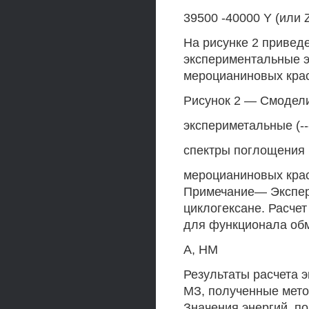
39500 -40000 Y (или 
На рисунке 2 привед
экспериментальные 
мероцианиновых кра
Рисунок 2 — Смодели
экспериметальные (--
спектры поглощения
мероцианиновых красите
Примечание— Экспер
циклогексане. Расче
для функционала обм
А, НМ
Результаты расчета 
МЗ, полученные мето
Значения энергий, п