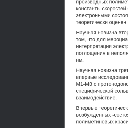
производных полиме
константы скоростей
электронными состоя
теоретически оценен
Научная новизна вто
том, что для мероци
интерпретация элект
поглощения в неполя
нм.
Научная новизна тре
впервые исследован
М1-МЗ с протонодон
специфической соль
взаимодействие.
Впервые теоретическ
возбужденных -состо
полиметиновых краси