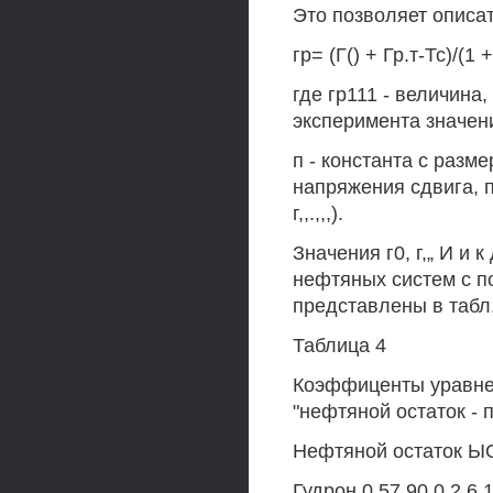
Это позволяет описат
гр= (Г() + Гр.т-Тс)/(1 +
где гр111 - величин
эксперимента значен
п - константа с разм
напряжения сдвига, п
г,,.,,,).
Значения г0, г,„ И и
нефтяных систем с п
представлены в табл.
Таблица 4
Коэффиценты уравнен
"нефтяной остаток - 
Нефтяной остаток ЫО'-
Гудрон 0,57 90,0 2,6 1