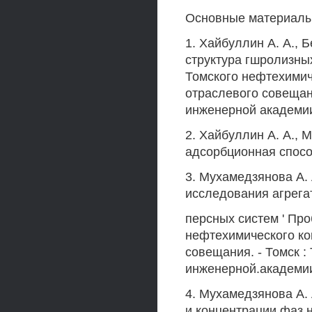
Основные материалы
1. Хайбуллин А. А., Б
структура гшролизны
Томского нефтехимич
отраслевого совещан
инженерной академии,
2. Хайбуллин А. А., 
адсорбционная способ
3. Мухамедзянова А. 
исследования агрега
персных систем ' Пр
нефтехимического ко
совещания. - Томск 
инженерной.академии, 1
4. Мухамедзянова А. 
и концентрации фаз 