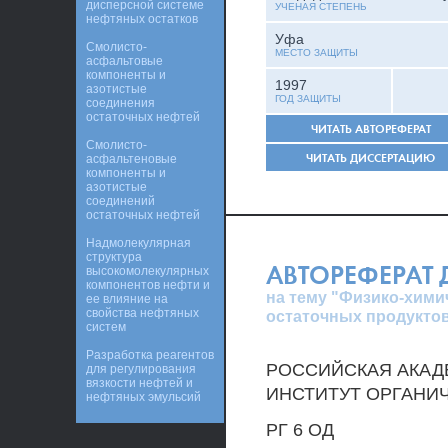
дисперсной системе
УЧЕНАЯ СТЕПЕНЬ
нефтяных остатков
Уфа
Смолисто-
МЕСТО ЗАЩИТЫ
асфальтовые
компоненты и
1997
азотистые
ГОД ЗАЩИТЫ
соединения
остаточных нефтей
ЧИТАТЬ АВТОРЕФЕРАТ
Смолисто-
ЧИТАТЬ ДИССЕРТАЦИЮ
асфальтеновые
компоненты и
азотистые
соединений
остаточных нефтей
Надмолекулярная
структура
АВТОРЕФЕРАТ
высокомолекулярных
компонентов нефти и
на тему "Физико-хими
ее влияние на
свойства нефтяных
остаточных продукто
систем
Разработка реагентов
РОССИЙСКАЯ АКАД
для регулирования
вязкости нефтей и
ИНСТИТУТ ОРГАНИ
нефтяных эмульсий
РГ 6 ОД