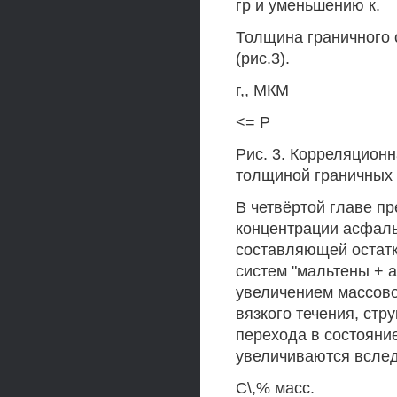
гр и уменьшению к.
Толщина граничного 
(рис.3).
г,, МКМ
<= Р
Рис. 3. Корреляцион
толщиной граничных
В четвёртой главе п
концентрации асфаль
составляющей остатк
систем "мальтены + 
увеличением массово
вязкого течения, стр
перехода в состояни
увеличиваются вслед
С\,% масс.