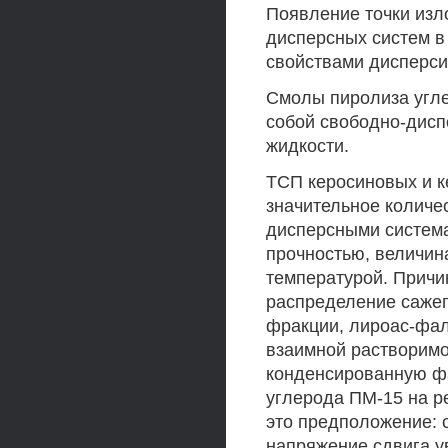
Появление точки изл
дисперсных систем в 
свойствами дисперси
Смолы пиролиза угле
собой свободно-дисп
жидкости.
ТСП керосиновых и 
значительное количес
дисперсными систем
прочностью, величин
температурой. Причи
распределение сажеп
фракции, лироас-фал
взаимной растворимо
конденсированную фа
углерода ПМ-15 на р
это предположение: 
напряжение сдвига у