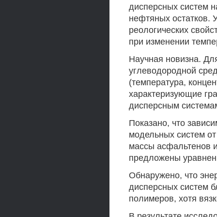
дисперсных систем н
нефтяных остатков. 
реологических свойст
при изменении темпе
Научная новизна. Дл
углеводородной сред
(температура, концен
характеризующие гра
дисперсным система
Показано, что завис
модельных систем от
массы асфальтенов и
предложены уравнен
Обнаружено, что эне
дисперсных систем б
полимеров, хотя вяз
В результате исслед