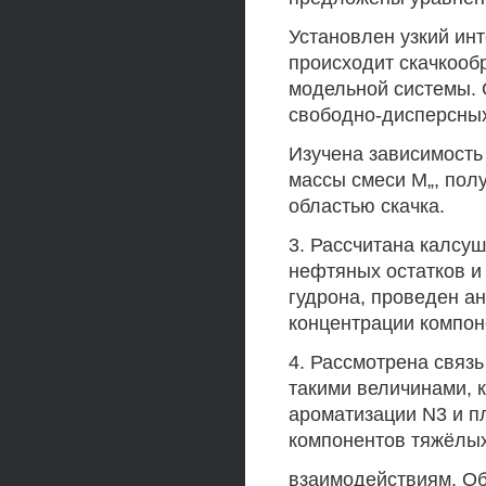
Установлен узкий ин
происходит скачкооб
модельной системы. О
свободно-дисперсных
Изучена зависимость
массы смеси М„, полу
областью скачка.
3. Рассчитана калсуш
нефтяных остатков и
гудрона, проведен а
концентрации компон
4. Рассмотрена связ
такими величинами, 
ароматизации N3 и п
компонентов тяжёлы
взаимодействиям. Обн