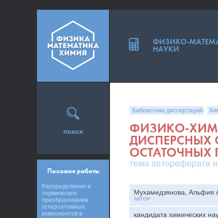
ФИЗИКО-МАТЕМ
НАУКИ
Библиотека диссертаций
Хи
ФИЗИКО-ХИМ
поиск
ДИСПЕРСНЫХ 
ОСТАТОЧНЫХ 
тема автореферата и
Похожие работы
Распределение и
Мухамедзянова, Альфия 
термическое
АВТОР
преобразование
гетероатомных
компонентов в
кандидата химических на