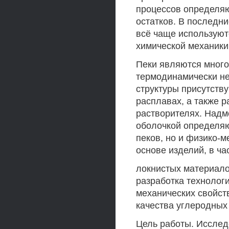
процессов определя
остатков. В последн
всё чаще используют
химической механики
Пеки являются мног
термодинамически н
структуры присутств
расплавах, а также 
растворителях. Надм
оболочкой определяю
пеков, но и физико-
основе изделий, в ча
локнистых материало
разработка технолог
механических свойст
качества углеродных
Цель работы. Исслед