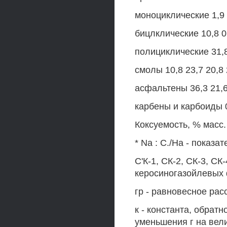
моноциклические 1,9 0
бицлклические 10,8 0,
полициклические 31,8
смолы 10,8 23,7 20,8 
асфальтены 36,3 21,6 
карбены и карбоиды 0,3
Коксуемость, % масс. 17
* Na : С./На - показа
С'К-1, СК-2, СК-3, СК
керосиногазойлевых 
гр - равновесное рас
к - константа, обрат
уменьшения г на велич