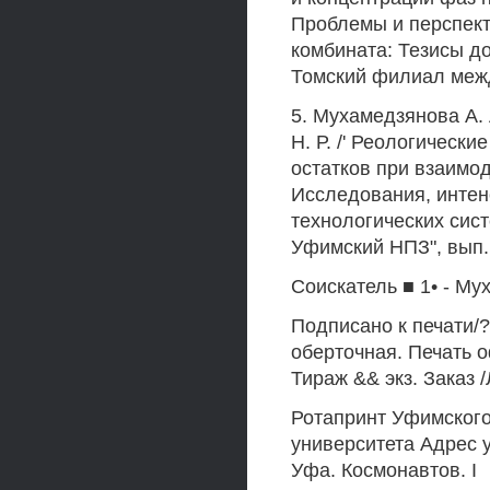
Проблемы и перспект
комбината: Тезисы до
Томский филиал межд
5. Мухамедзянова А. 
Н. Р. /' Реологическ
остатков при взаимод
Исследования, интен
технологических сис
Уфимский НПЗ", вып. 
Соискатель ■ 1• - Му
Подписано к печати/?
оберточная. Печать оф
Тираж && экз. Заказ 
Ротапринт Уфимского
университета Адрес 
Уфа. Космонавтов. I