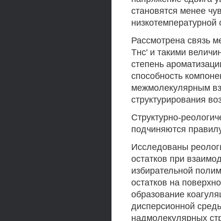
становятся менее чу
низкотемпературной 
Рассмотрена связь м
Тнс' и такими величи
степень ароматизаци
способность компоне
межмолекулярным вз
структурирования воз
Структурно-реологич
подчиняются правилу
Исследованы реологи
остатков при взаимо
избирательной поли
остатков на поверхн
образование коагуля
дисперсионной среды
надмолекулярных стр