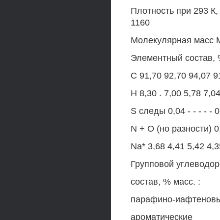
Плотность при 293 К, 
1160
Молекулярная масс М„
Элементный состав, %
С 91,70 92,70 94,07 91
Н 8,30 . 7,00 5,78 7,04
S следы 0,04 - - - - - 
N + О (но разности) 0,00
Na* 3,68 4,41 5,42 4,35
Групповой углеводо
состав, % масс. :
парафино-иафтеновые 8
ароматические