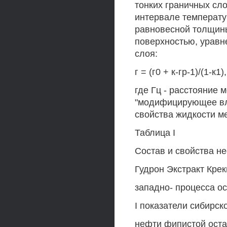
тонких граничных сло
интервале температу
равновесной толщины
поверхностью, уравн
слоя:
г = (г0 + к-гр-1)/(1-к1),
где Гц - расстояние 
"модифицирующее вли
свойства жидкости м
Таблица I
Состав и свойства н
Гудрон Экстракт Кре
западно- процесса 
I показатели сибирск
нефти фипистой остат