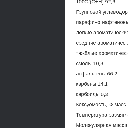
100С/(С+Н) 92,6
Групповой углеводор
парафино-нафтеновы
лёгкие ароматические
средние ароматическ
тяжёлые ароматическ
смолы 10,8
асфальтены 66.2
карбены 14.1
карбоиды 0,3
Коксуемость, % масс.
Температура размягч
Молекулярная масса