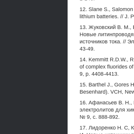
12. Slane S., Salomon 
lithium batteries. // J.
13. Жуковский В. М., 
Новые литинпроводя
источников тока. // Э
43-49.
14. Kemmitt R.D.W., Ru
of complex fluorides o
9, p. 4408-4413.
15. Barthel J., Gores H
Besenhard). VCH, New 
16. Афанасьев В. Н.,
электролитов для хим
№ 9, с. 888-892.
17. Лидоренко Н. С, К