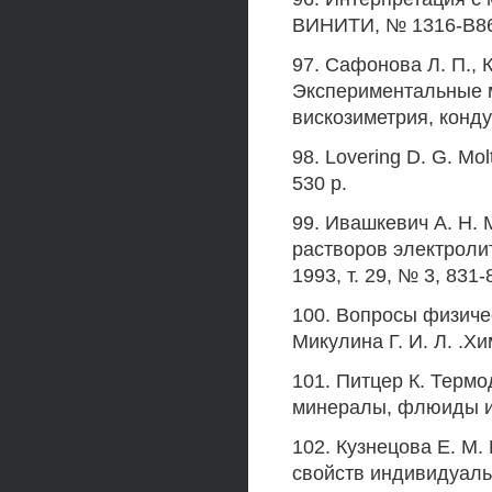
ВИНИТИ, № 1316-В86
97. Сафонова Л. П., К
Экспериментальные м
вискозиметрия, кондук
98. Lovering D. G. Mol
530 p.
99. Ивашкевич A. H.
растворов электроли
1993, т. 29, № 3, 831-
100. Вопросы физичес
Микулина Г. И. Л. .Хи
101. Питцер К. Терм
минералы, флюиды и р
102. Кузнецова Е. М
свойств индивидуал