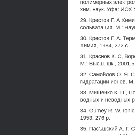
полимерных электроли
хим. наук. Уфа: ИОХ 
29. Крестов Г. А Хим
сольватация. М.: Наук
30. Крестов Г. А. Те
Химия, 1984, 272 с.
31. Краснов К. С, Вор
М.: Высш. шк., 2001.5
32. Самойлов О. Я. 
гидратации ионов. М.
33. Мищенко К. П., П
водных и неводных ра
34. Gumey R. W. Ionic
1953. 276 p.
35. Пасъшский А. Г.