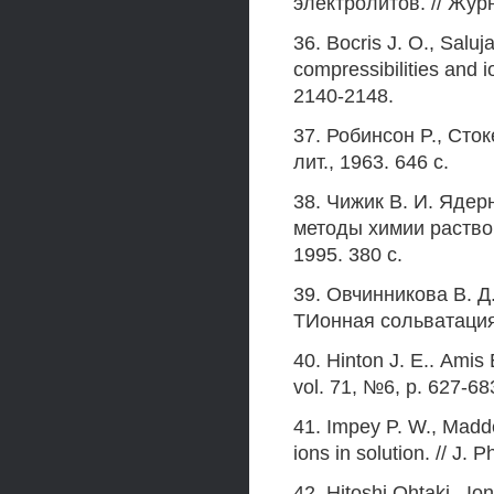
электролитов. // Журн
36. Bocris J. О., Saluj
compressibilities and io
2140-2148.
37. Робинсон P., Сток
лит., 1963. 646 с.
38. Чижик В. И. Яде
методы химии раствор
1995. 380 с.
39. Овчинникова В. Д
ТИонная сольватация.
40. Hinton J. Е.. Amis
vol. 71, №6, p. 627-68
41. Impey P. W., Madde
ions in solution. // J.
42. Hitoshi Ohtaki . I