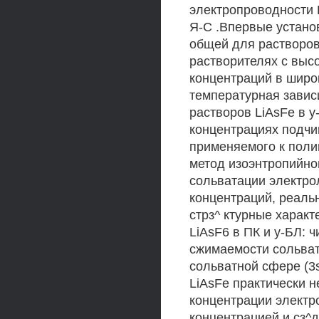
электропроводности 
Я-С .Впервые установ
общей для растворов
растворителях с выс
концентраций в широ
температурная завис
растворов LiAsFe в у-
концентрациях подчи
применяемого к поли
метод изоэнтропийно
сольватации электро
концентраций, реал
стрз^ ктурные харак
LiAsF6 в ПК и у-БЛ: 
сжимаемости сольват
сольватной сфере (3s
LiAsFe практически н
концентрации электр
концентрацией и сз^