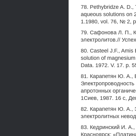
78. Pethybridze A. D.,
aqueous solutions on 2
1.1980, vol. 76, № 2, 
79. Сафонова Л. П., 
электролитов.// Успех
80. Casteel J.F., Amis
solution of magnesium 
Data. 1972. V. 17. p. 5
81. Карапетян Ю. A., 
Электропроводность 
апротонных органичес
1Сиев, 1987. 16 с, Д
82. Карапетян Ю. А.,
электролитных неводн
83. Кедринский И. А.,
Красноярск: «Платина»