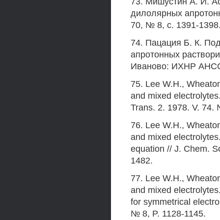
73. Мишустин А. И. 
дилолярных апротонны
70, № 8, с. 1391-1398
74. Пацация Б. К. П
апротонных растворите
Иваново: ИХНР АНССС
75. Lee W.H., Wheaton
and mixed electrolytes
Trans. 2. 1978. V. 74. 
76. Lee W.H., Wheaton
and mixed electrolyte
equation // J. Chem. S
1482.
77. Lee W.H., Wheaton
and mixed electrolytes
for symmetrical electro
№ 8, P. 1128-1145.