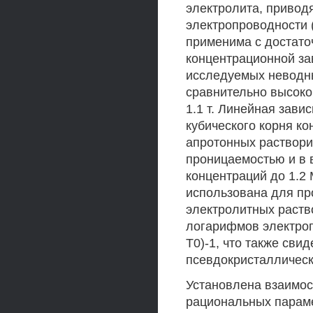
электролита, привод
электропроводности (
применима с достат
концентрационной за
исследуемых неводны
сравнительно высоко
1.1 т. Линейная зави
кубического корня ко
апротонных раствори
проницаемостью и в во
концентраций до 1.2
использована для пр
электролитных раств
логарифмов электропр
Т0)-1, что также сви
псевдокристаллическ
Установлена взаимос
рациональных парам