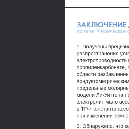
ЗАКЛЮЧЕНИЕ 
по теме "Физическая 
1. Получены прецизи
распространения ульт
электропроводности п
пропиленкарбонате, 
области разбавленны
Кондуктометрическим
предельные молярные
модели Ли-Уиттона пр
электролит мало асс
в ТГФ константа ассо
при изменении темпер
3. Обнаружено, что 