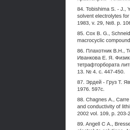
84. Tobishima S. - J., 
solvent electrolytes for
1983, v. 29, №8. p. 10
85. Cox B. G., Schneid
macrocyclic compounds 
86. Плахотник В.Н., Т
Иванкова Е. Я. Физи
тетрафторбората лития
13. № 4. с. 447-450.
87. Эрдей - Груз Т. 
1976. 597с.
88. Chagnes А., Carre 
and conductivity of lith
2002 vol. 109, p. 203-
89. Angell С A., Bress