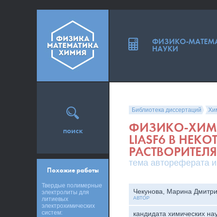
ФИЗИКО-МАТЕМ
НАУКИ
Библиотека диссертаций
Хи
ФИЗИКО-ХИМИ
поиск
LIASF6 В НЕК
РАСТВОРИТЕЛ
тема автореферата и
Похожие работы
Твердые полимерные
Чекунова, Марина Дмитр
электролиты для
АВТОР
литиевых
электрохимических
систем:
кандидата химических на