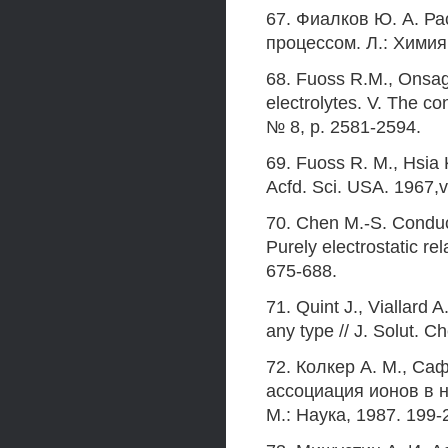
67. Фиалков Ю. A. Р
процессом. Л.: Химия,
68. Fuoss R.M., Onsag
electrolytes. V. The c
№ 8, p. 2581-2594.
69. Fuoss R. M., Hsia K.
Acfd. Sci. USA. 1967,v
70. Chen M.-S. Conduct
Purely electrostatic rel
675-688.
71. Quint J., Viallard A
any type // J. Solut. C
72. Колкер A. M., Са
ассоциация ионов в н
М.: Наука, 1987. 199-