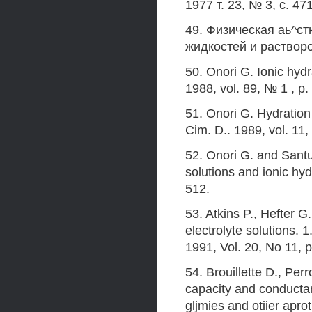
1977 т. 23, № 3, с. 47
49. Физическая аь^стю
жидкостей и растворов
50. Onori G. Ionic hydr
1988, vol. 89, № 1 , p.
51. Onori G. Hydration
Cim. D.. 1989, vol. 11
52. Onori G. and Santu
solutions and ionic hyd
512.
53. Atkins P., Hefter G.
electrolyte solutions. 
1991, Vol. 20, No 11, 
54. Brouillette D., Pe
capacity and conductanc
gljmies and otiier apro