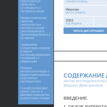
транспортные
УЧЕНАЯ СТЕПЕНЬ
свойства и
устойчивость к
Иваново
материалу анода
МЕСТО ЗАЩИТЫ
Физико-химические
2003
свойства
ГОД ЗАЩИТЫ
электролитных
систем на основе
ЧИТАТЬ ДИССЕРТАЦИЮ
диэтилкарбоната,
пропиленкарбоната и
их смесей
Термохимия
сольватации алканов
в смесях
кислородсодержащих
оснований с I-
алканолами
Реакция
бензилгалогенидов с
СОДЕРЖАНИЕ 
медью в диполярных
апротонных
автор исследовательс
растворителях
Марина Дмитриевна
Гексафторофосфат
лития. Синтез и
фазовые равновесия
ВВЕДЕНИЕ.
в апротонных средах
1 .ОБЗОР ЛИТЕРАТУ