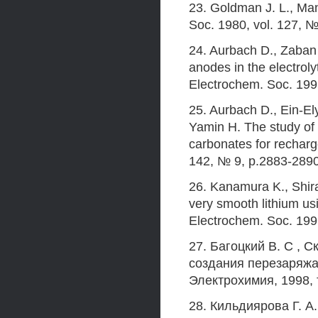
23. Goldman J. L., Man
Soc. 1980, vol. 127, №
24. Aurbach D., Zaban 
anodes in the electro
Electrochem. Soc. 1995
25. Aurbach D., Ein-El
Yamin H. The study of 
carbonates for recharge
142, № 9, p.2883-2890
26. Kanamura K., Shira
very smooth lithium us
Electrochem. Soc. 199
27. Багоцкий В. С ,
создания перезаряжае
Электрохимия, 1998, т
28. Кильдиярова Г. А