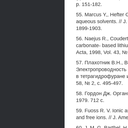
p. 151-182.
55. Marcus Y,, Hefter G
aqueous solvents. // J
1899-1903.
56. Naejus R., Coudert
carbonate- based lithiu
Acta, 1998, Vol. 43, №
57. Плахотник В.Н., В
Электропроводность 
в тетрагидрофуране и 
58, № 2, с. 495-497.
58. Гордон Дж. Орган
1979. 712 с.
59. Fuoss R. V. Ionic a
and free ions. // J. A
60. J. M. G. Barthel, H