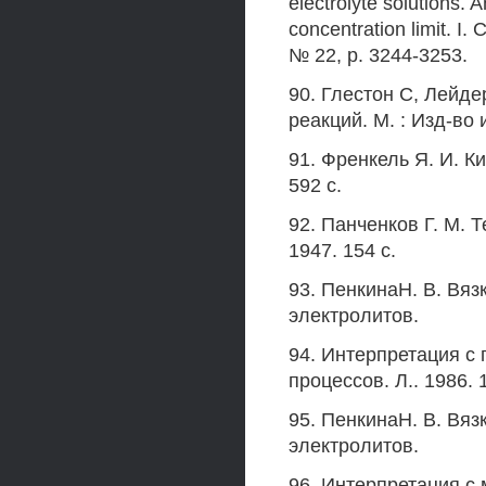
electrolyte solutions. 
concentration limit. I.
№ 22, p. 3244-3253.
90. Глестон С, Лейде
реакций. М. : Изд-во и
91. Френкель Я. И. К
592 с.
92. Панченков Г. М. Т
1947. 154 с.
93. ПенкинаН. В. Вяз
электролитов.
94. Интерпретация с
процессов. Л.. 1986.
95. ПенкинаН. В. Вяз
электролитов.
96. Интерпретация с м