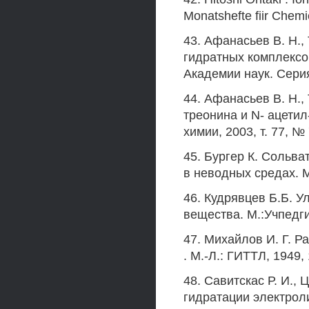
Monatshefte fiir Chemi
43. Афанасьев В. Н.,
гидратных комплексов
Академии наук. Серия
44. Афанасьев В. Н.,
треонина и N- ацетил
химии, 2003, т. 77, № 
45. Бургер К. Сольв
в неводных средах. М
46. Кудрявцев Б.Б. 
вещества. М.:Учпедги
47. Михайлов И. Г. Р
. М.-Л.: ГИТТЛ, 1949, 
48. Савитскас Р. И.,
гидратации электроли