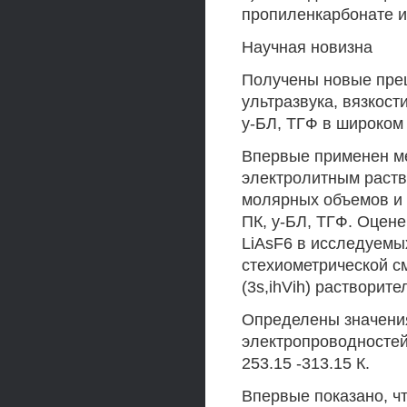
пропиленкарбонате и
Научная новизна
Получены новые прец
ультразвука, вязкост
у-БЛ, ТГФ в широком
Впервые применен ме
электролитным раст
молярных объемов и
ПК, у-БЛ, ТГФ. Оцен
LiAsF6 в исследуемы
стехиометрической с
(3s,ihVih) растворит
Определены значения
электропроводностей
253.15 -313.15 К.
Впервые показано, ч