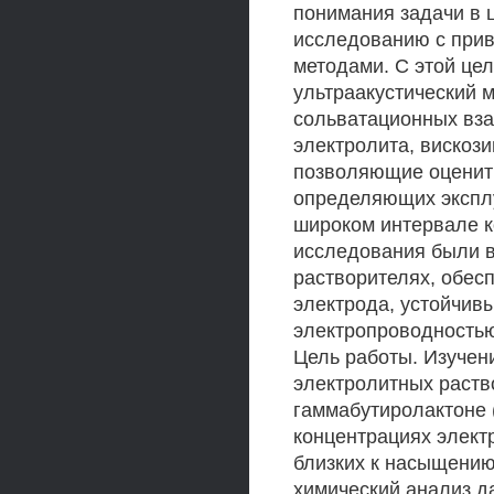
понимания задачи в 
исследованию с при
методами. С этой це
ультраакустический 
сольватационных вза
электролита, вискоз
позволяющие оценить
определяющих эксплу
широком интервале к
исследования были в
растворителях, обес
электрода, устойчив
электропроводностью
Цель работы. Изучен
электролитных раств
гаммабутиролактоне 
концентрациях элект
близких к насыщению
химический анализ д