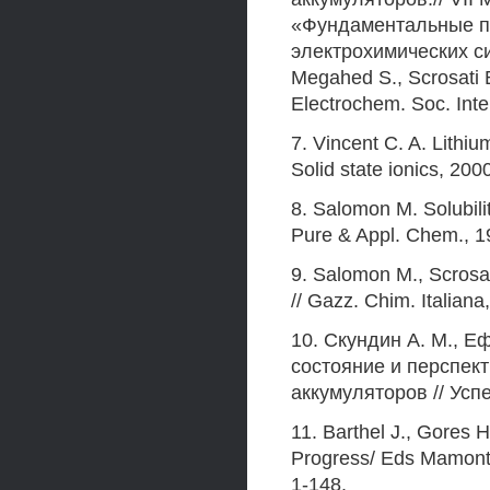
«Фундаментальные п
электрохимических сис
Megahed S., Scrosati 
Electrochem. Soc. Inte
7. Vincent C. A. Lithiu
Solid state ionics, 200
8. Salomon M. Solubility
Pure & Appl. Chem., 19
9. Salomon M., Scrosat
// Gazz. Chim. Italiana
10. Скундин A. M., Е
состояние и перспек
аккумуляторов // Усп
11. Barthel J., Gores 
Progress/ Eds Mamontov
1-148.