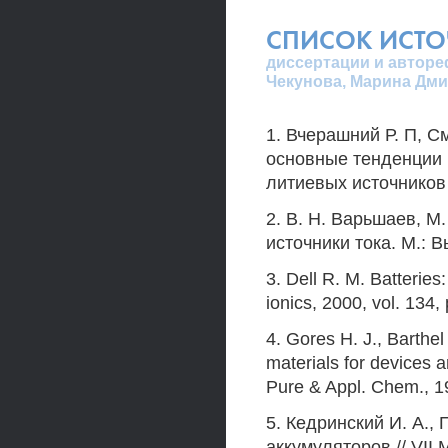
СПИСОК ИСТ
диссертации и авторе
Чекунова, Марина Дми
1. Вчерашний Р. П, С
основные тенденции 
литиевых источников 
2. В. Н. Варьшаев, М
источники тока. М.: В
3. Dell R. М. Batteries:
ionics, 2000, vol. 134,
4. Gores H. J., Barthe
materials for devices 
Pure & Appl. Chem., 19
5. Кедринский И. A.,
аккумуляторов.// VI