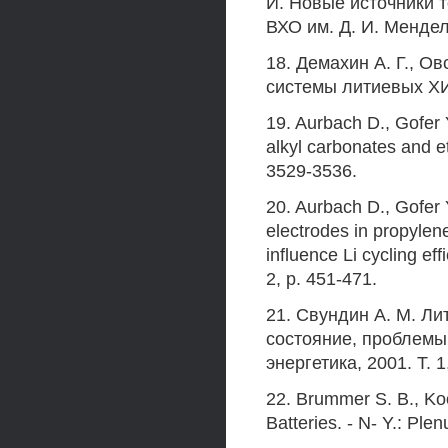
И. Новые источники т
ВХО им. Д. И. Менделе
18. Демахин А. Г., О
системы литиевых ХИТ
19. Aurbach D., Gofer Y
alkyl carbonates and e
3529-3536.
20. Aurbach D., Gofer 
electrodes in propylen
influence Li cycling ef
2, p. 451-471.
21. Свундин A. M. Л
состояние, проблемы 
энергетика, 2001. Т. 1,
22. Brummer S. В., Koc
Batteries. - N- Y.: Ple