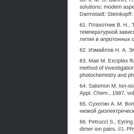
solutions: modem aspect
Darmstadt: Steinkopff:
61. Плахотник В. Н.,
температурной завис
лития в апротонных ср
62. Измайлов Н. А. Э
63. Мае М. Exciplex fl
method of investigation 
photochemistry and pho
64. Salomon M. Ion-sol
Appl. Chem., 1987, vol
65. Сухотин A. M. Во
низкой диэлектрическ
66. Petrucci S., Eyring
dimer ion pairs. //J. P