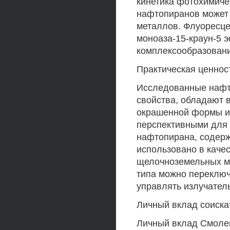
кинетика фотохимич
нафтопиранов может 
металлов. Флуоресц
моноаза-15-краун-5 
комплексообразовани
Практическая ценнос
Исследованные нафт
свойства, обладают 
окрашенной формы и 
перспективными для 
нафтопирана, содерж
использовано в каче
щелочноземельных м
типа можно переключ
управлять излучател
Личный вклад соиска
Личный вклад Смолен