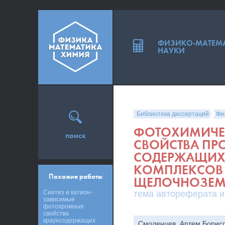
ФИЗИКО-МАТЕМ
НАУКИ
Библиотека диссертаций
Фи
ФОТОХИМИЧЕ
поиск
СВОЙСТВА ПР
СОДЕРЖАЩИХ 
КОМПЛЕКСОВ
Похожие работы
ЩЕЛОЧНОЗЕМ
Синтез и катион-
тема автореферата и
зависимые
фотохромные
свойства
краунсодержащих
Смоленцев, Артем Борис