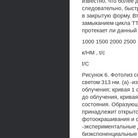
известно, что более
следовательно, быст
в закрытую форму. В
замыканием цикла ТТ
протекает ли данный
1000 1500 2000 2500
к/НМ , t/c
t/C
Рисунок 6. Фотолиз 
светом 313 нм. (а) -
облучения; кривая 1
до облучения, крива
состояния. Образующ
принадлежит открытой
фотоокрашивания и о
-экспериментальные 
биэкспоненциальные к