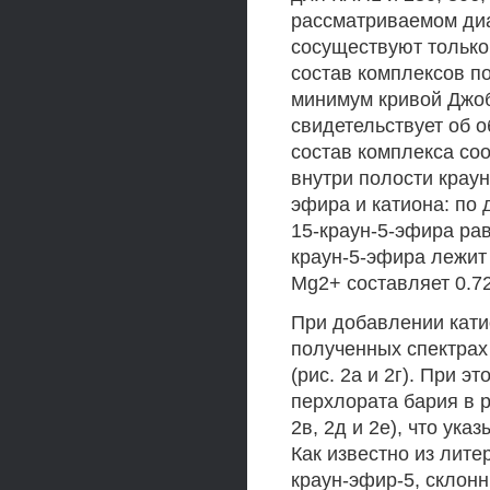
рассматриваемом ди
сосуществуют только
состав комплексов по
минимум кривой Джоб
свидетельствует об о
состав комплекса со
внутри полости краун
эфира и катиона: по
15-краун-5-эфира рав
краун-5-эфира лежит 
Mg2+ составляет 0.72
При добавлении кати
полученных спектрах
(рис. 2а и 2г). При 
перхлората бария в р
2в, 2д и 2е), что ук
Как известно из лит
краун-эфир-5, склон