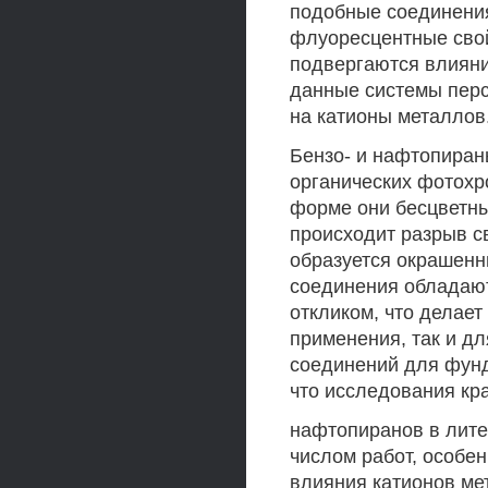
подобные соединения
флуоресцентные свой
подвергаются влиян
данные системы перс
на катионы металлов
Бензо- и нафтопиран
органических фотохр
форме они бесцветны
происходит разрыв св
образуется окрашенн
соединения обладают
откликом, что делает
применения, так и д
соединений для фунд
что исследования кр
нафтопиранов в лит
числом работ, особе
влияния катионов ме