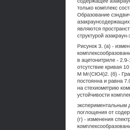
содержащее азакраун
только комплекс соста
Образование сэндви
азакраунсодержащих 
являются пространст
структурой азакраун-
Рисунок 3. (а) - изм
комплексообразовани
в ацетонитриле - 2.9
отсутствие кривая 10
М Мг(СЮ4)2. (б) - Г
постоянна и равна 7.
на стехиометрию комп
устойчивости компле
экспериментальным д
поглощения от содер
(г) - изменения спек
комплексообразовани