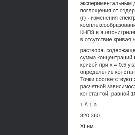
экспериментальным д
поглощения от содерж
(г) - изменения спек
комплексообразовани
КНПЗ в ацетонитриле 
в отсутствие кривая 
раствора, содержащег
сумма концентраций 
кривой при х = 0.5 ук
определение констан
Точки соответствуют
расчетной зависимос
константой, равной 1
1 /\ 1 а
320 360
XI нм