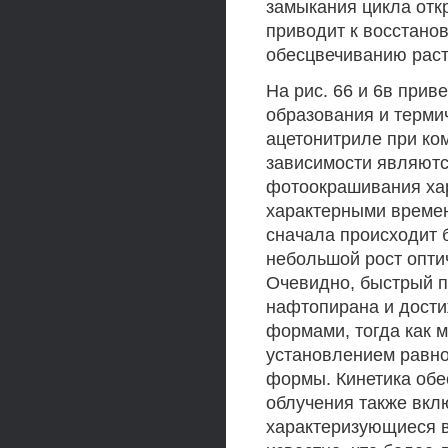
замыкания цикла отк
приводит к восстано
обесцвечиванию раст
На рис. 66 и 6в при
образования и терми
ацетонитриле при ко
зависимости являютс
фотоокрашивания хар
характерными времена
сначала происходит 
небольшой рост опти
Очевидно, быстрый п
нафтопирана и дости
формами, тогда как 
установлением равн
формы. Кинетика об
облучения также вкл
характеризующиеся в