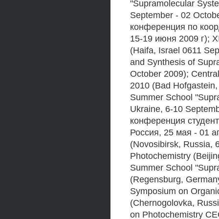
"Supramolecular Syste
September - 02 Octo
конференция по коор
15-19 июня 2009 г); X
(Haifa, Israel 0611 Se
and Synthesis of Supra
October 2009); Centr
2010 (Bad Hofgastein, A
Summer School "Supram
Ukraine, 6-10 Septem
конференция студент
Россия, 25 мая - 01 а
(Novosibirsk, Russia, 
Photochemistry (Beijin
Summer School "Supra
(Regensburg, Germany
Symposium on Organic
(Chernogolovka, Russi
on Photochemistry CEC