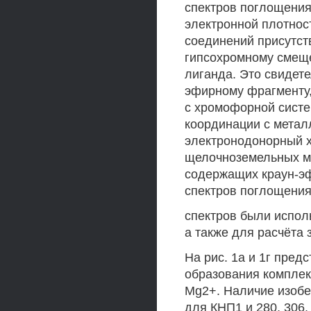
спектров поглощения
электронной плотнос
соединений присутст
гипсохромному смещ
лиганда. Это свидете
эфирному фрагменту,
с хромофорной систе
координации с метал
электронодонорный х
щелочноземельных м
содержащих краун-эф
спектров поглощения
спектров были испол
а также для расчёта 
На рис. 1а и 1г пре
образования комплек
Mg2+. Наличие изобес
для КНП1 и 280, 306,