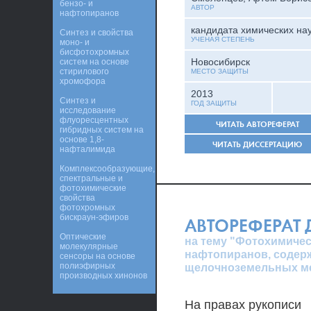
бензо- и
АВТОР
нафтопиранов
кандидата химических на
Синтез и свойства
УЧЕНАЯ СТЕПЕНЬ
моно- и
бисфотохромных
Новосибирск
систем на основе
стирилового
МЕСТО ЗАЩИТЫ
хромофора
2013
Синтез и
ГОД ЗАЩИТЫ
исследование
флуоресцентных
ЧИТАТЬ АВТОРЕФЕРАТ
гибридных систем на
основе 1,8-
ЧИТАТЬ ДИССЕРТАЦИЮ
нафталимида
Комплексообразующие,
спектральные и
фотохимические
свойства
фотохромных
бискраун-эфиров
АВТОРЕФЕРАТ
Оптические
на тему "Фотохимиче
молекулярные
нафтопиранов, содерж
сенсоры на основе
полиэфирных
щелочноземельных м
производных хинонов
На правах рукописи