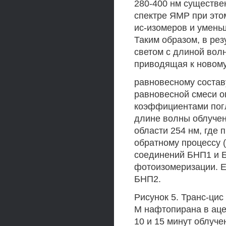
280-400 нм существен
спектре ЯМР при этом
ис-изомеров и умень
Таким образом, в ре
светом с длиной вол
приводящая к новом
равновесному состав
равновесной смеси о
коэффициентами погл
длине волны облучен
области 254 нм, где 
обратному процессу (
соединений БНП1 и 
фотоизомеризации. Е
БНП2.
Рисунок 5. Транс-ци
М нафтопирана в ацет
10 и 15 минут облуче