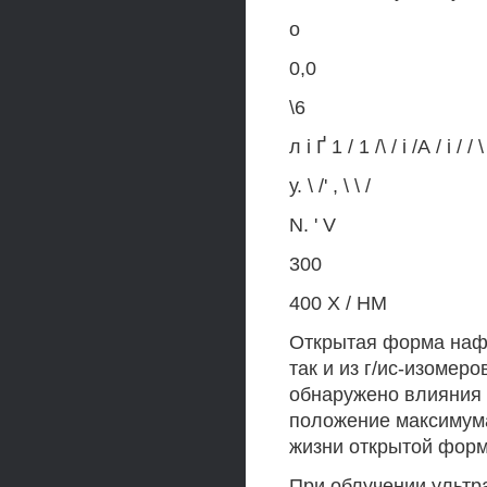
о
0,0
\6
л і Ґ 1 / 1 /\ / і /А / і / / \ 
у. \ /' , \ \ /
N. ' V
300
400 X / НМ
Открытая форма нафт
так и из г/ис-изоме
обнаружено влияния 
положение максимум
жизни открытой форм
При облучении ультр