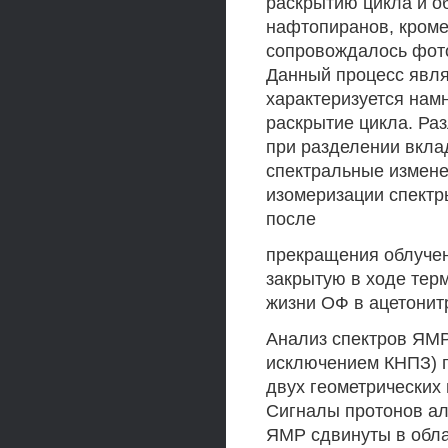
раскрытию цикла и о
нафтопиранов, кром
сопровождалось фото
Данный процесс явля
характеризуется нам
раскрытие цикла. Ра
при разделении вкл
спектральные измене
изомеризации спектр
после
прекращения облучен
закрытую в ходе тер
жизни ОФ в ацетонитр
Анализ спектров ЯМР
исключением КНПЗ) п
двух геометрических
Сигналы протонов ал
ЯМР сдвинуты в обла