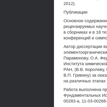
2012).
Публикации
Основное содержание
рецензируемых научн
в сборниках и в 18 
конференций и симп
Автор диссертации в
элементоорганически
Парамонову, O.A. Фед
Института химическо
РАН, (В.В. Королеву,
В.П. Гривину) за ок
на различных этапах
Работа выполнена п
Фундаментальных Исс
00283-а, 11-03-00268-