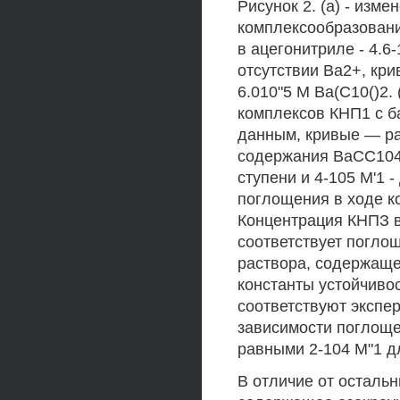
Рисунок 2. (а) - изм
комплексообразовани
в ацегонитриле - 4.6
отсутствии Ва2+, кр
6.010"5 М Ва(С10()2. 
комплексов КНП1 с б
данным, кривые — ра
содержания ВаСС104)
ступени и 4-105 М'1 -
поглощения в ходе к
Концентрация КНПЗ в 
соответствует погло
раствора, содержащег
константы устойчиво
соответствуют экспе
зависимости поглоще
равными 2-104 М"1 дл
В отличие от осталь