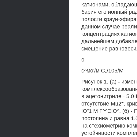
катионами, обладающ
бария его ионный ра
полости краун-эфира.
данном случае реали
концентрациях катио
дальнейшем добавле
смещение равновесия
о
с^мо'/м С„/105/М
Рисунок 1. (а) - изм
комплексообразовани
в ацетонитриле - 5.0
отсутствие Мц2*, кр
Ю"1 М Г^^СЮ^. (б) -
постоянна и равна 1.
на стехиометрию ком
устойчивости компле