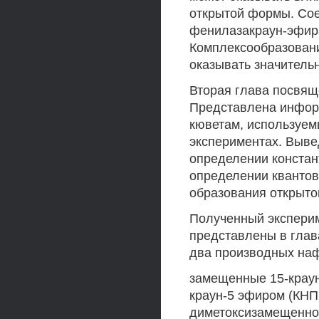
открытой формы. Со
фенилазакраун-эфира
Комплексообразовани
оказывать значитель
Вторая глава посвящ
Представлена информ
кюветам, используем
экспериментах. Выве
определении констан
определении квантов
образования открыт
Полученный эксперим
представлены в глава
два производных на
замещенные 15-краун
краун-5 эфиром (КНП2
диметоксизамещенно