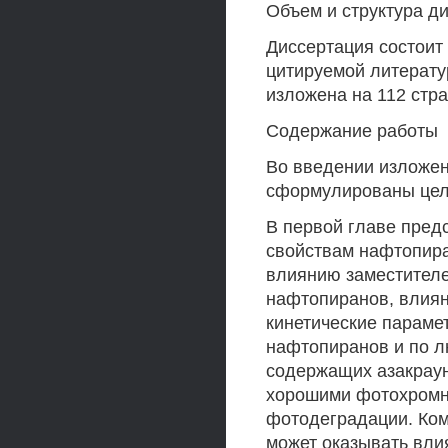
Объем и структура д
Диссертация состоит 
цитируемой литерату
изложена на 112 стра
Содержание работы
Во введении изложен
сформулированы цели
В первой главе пред
свойствам нафтопира
влиянию заместителе
нафтопиранов, влиян
кинетические параме
нафтопиранов и по 
содержащих азакраун
хорошими фотохромн
фотодеградации. Ком
может оказывать вли