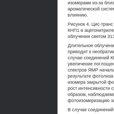
изомерами из-за бли
ароматической систе
влиянию.
Рисунок 4. Цис-тран
КНП1 в ацетонитриле.
облучения светом 313
Длительное облучени
приводит к необрати
случае соединений 
увеличение поглощени
спектров ЯМР начальн
результате фотолиза
изомера закрытой фо
рост интенсивности 
образом, наблюдаема
фотоизомеризацию з
В случае соединений