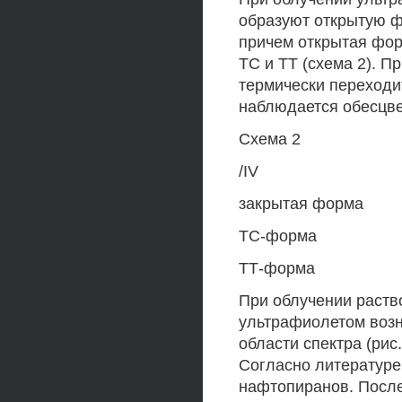
образуют открытую ф
причем открытая фор
ТС и ТТ (схема 2). 
термически переходи
наблюдается обесцве
Схема 2
/IV
закрытая форма
ТС-форма
ТТ-форма
При облучении раст
ультрафиолетом возн
области спектра (ри
Согласно литературе
нафтопиранов. После