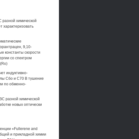
С разной химической
ет характеризовать
оматические
орантрацен, 9,10-
ые константы скорости
ергии со спектром
(Ro)
чет индуктивно-
улы Сбо и С70 В тушение
ии по обменно-
ВС разной химической
аботке новых оптически
нции «Fullerene and
 общей и прикладной химии