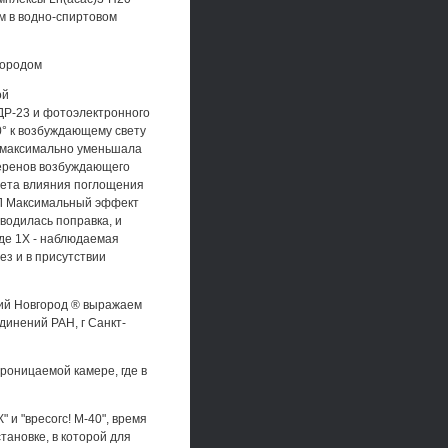
м в водно-спиртовом
лородом
ой
ДР-23 и фотоэлектронного
° к возбуждающему свету
ка максимально уменьшала
еренов возбуждающего
чета влияния поглощения
ФЛ Максимальный эффект
водилась поправка, и
где 1Х - наблюдаемая
ез и в присутствии
ний Новгород ® выражаем
динений РАН, г Санкт-
оницаемой камере, где в
и "вресогс! М-40", время
тановке, в которой для