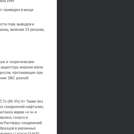
лиза РАН
т приведен в конце
сти глав, выводов и
ниц, включая 23 рисунка,
ые и теоретические
 акцептора энергии и/или
цессов, протекающих при
ение ЭВС разной
С7о (96 3%) б> Также без
их соединений нафталин,
антанон марки «х ч» и
вались толуол и
кам Растворы соединений
образцов в указанных
мплексы Ln(acac)3-H20