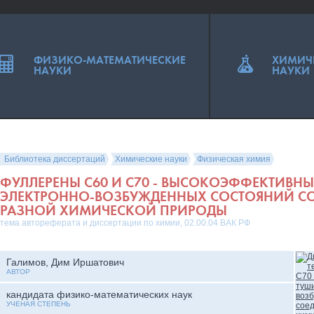
ФИЗИКО-МАТЕМАТИЧЕСКИЕ
ХИМИЧ
НАУКИ
НАУКИ
Библиотека диссертаций
Химические науки
Физическая химия
ФУЛЛЕРЕНЫ C60 И C70 - ВЫСОКОЭФФЕКТИВНЫ
ЭЛЕКТРОННО-ВОЗБУЖДЕННЫХ СОСТОЯНИЙ С
РАЗНОЙ ХИМИЧЕСКОЙ ПРИРОДЫ
тема автореферата и диссертации по химии, 02.00.04 ВАК РФ
Галимов, Дим Иршатович
АВТОР
кандидата физико-математических наук
УЧЕНАЯ СТЕПЕНЬ