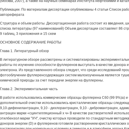
(Москва, 2007), а также на научных семинарах Института нефтехимии и ката
Публикации. По материалам диссертации опубликованы 4 статьи Список рабо
автореферата
Структура и объем работы. Диссертационная работа состоит из введения, ше
списка литературы (97 наименований) Объем диссертации составляет 86 стра
9 таблиц, 3 приложения и 15 схем
ОСНОВНОЕ СОДЕРЖАНИЕ РАБОТЫ
Глава 1. Литературный обзор
В литературном обзоре рассмотрены и систематизированы экспериментальн
работы по изучению способности фуллеренов выступать в качестве донора и
электрона. Из представленного обзора следует, что среди исследований про
фотооблучении фуллеренсодержащих систем малоизученным является туш
химической природы за счет передачи энергии на фуллерены.
Глава 2. Экспериментальная часть
В работе использовались коммерческие образцы фуллерена С60 (99 9%)а) и 
дополнительной очистки использовались кристаллические образцы следующ
9,10-дифенилантрацен, 9,10 - дихлорантрацен, 9,10 - дибромантрацен, адам
антрацен марки «сцинтилляционный х ч» В качестве растворителей использо
этилбензол марки "ХЧ", очистку которых проводили по стандартным методи
доноров энергии (D) и фуллеренов готовили растворением кристаллических 
растворителях при нормальных условиях в темноте и в атмосфере аргона Ко