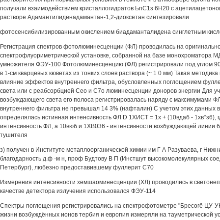
получали взаимодействием кристаллогидратов ЬпС1з 6Н20 с ацетилацетоно
растворе Адамантилиденадамантан-1,2-диоксетан синтезировали
фотосенсибилизированным окислением биадаманталидена синглетным кис
Регистрация спектров фотолюминесценции (ФЛ) проводилась на оригинальн
спектрофлуориметрической установке, собранной на базе монохроматора М
умножителя ФЭУ-100 Фотолюминесценцию (ФЛ) регистрировали под углом 90
в 1-см кварцевых кюветах из тонких слоев раствора (~ 1 0 мм) Такая методи
влияние эффектов внутреннего фильтра, обусловленных поглощением фулл
света или с реабсорбцией Ceo и С7о люминесценции доноров энергии Для у
возбуждающего света его полоса регистрировалась наряду с максимумами 
внутреннего фильтра не превышал 14 3% (нафталин) С учетом этих данных в
определялась истинная интенсивность ФЛ D 1ХИСТ = 1х + (10вдаб - 1хв°з6), 
интенсивность ФЛ, а 10вюб и 1ХВ036 - интенсивности возбуждающей линии б
тушителя
з) получен в Институте метаплоорганической химии им Г А Разуваева, г Ниж
благодарность д.ф -м н, проф Будтову В П (Инстшут высокомолекулярных сое
Петербург), любезно предоставившему фуллерит С70
Измерения интенсивности хемшаоминесценции (ХЛ) проводились в светонепр
качестве детектора излучения использовался ФЭУ-114
Спектры поглощения регистрировались на спектрофотометре "Бресогё ЦУ-УК" 
жизни возбуждённых ионов тербия и европия измеряли на тауметрической ус