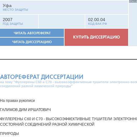
Уфа
МЕСТО ЗАЩИТЫ
2007
02.00.04
ГОД ЗАЩИТЫ
КОД ВАК РФ
ЧИТАТЬ АВТОРЕФЕРАТ
КУПИТЬ ДИССЕРТАЦИЮ
ЧИТАТЬ ДИССЕРТАЦИЮ
АВТОРЕФЕРАТ ДИССЕРТАЦИИ
на тему "Фуллерены C60 и C70 - высокоэффективные тушители электронно-во
соединений разной химической природы"
На правах рукописи
ГАЛИМОВ ДИМ ИРШАТОВИЧ
ФУЛЛЕРЕНЫ Сб0 И С70 - ВЫСОКОЭФФЕКТИВНЫЕ ТУШИТЕЛИ ЭЛЕКТРОНН
СОСТОЯНИЙ СОЕДИНЕНИЙ РАЗНОЙ ХИМИЧЕСКОЙ
ПРИРОДЫ