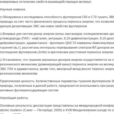
измеряемых оптических свойств взаимодействующих молекул;
Научная новизна.
□ Обнаружена и исследована способность фуллеренов С60 и С70 тушить ЭВ
природы за счет чисто физического процесса переноса энергии, что позволя
данную дезактивацию ЭВС как новое свойство фуллеренов
□ Впервые для систем донор энергии (ионы лантанидов, полициклические ар
углеводороды (ПАУ) - нафталин, антрацен, 9,10-дифенилантрацен, 9,10-дихл
дибромантрацен,-адамантанон) - фуллерен Q0/C70 измерены бимолекулярн
тушения (кь,т), рассчитаны интегралы перекрывания спектров ФЛ доноров эн
поглощения фуллеренов (JoVer) и критические расстояния переноса энергии 
□ Установлено, что тушение указанных доноров энергии осуществляется за с
резонансного механизма (доминирующий канал) переноса энергии на молек
ЭВС ПАУ и адамантанона, кроме того, минорный вклад вносит перенос энерг
резонансному механизму
Практическая ценность. Количественные параметры тушения фуллереном Э
природы, полученные в данной работе, предлагается использовать при разр
активных фуллеренсодержащих систем
Апробация работы.
Основные результаты диссертации представлены на международной конфере
atomic clusters» (Санкт — Петербург, 2005) и XVIII Менделеевском съезде по