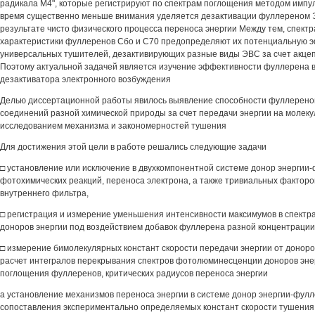
радикала М4", которые регистрируют по спектрам поглощения методом импул
время существенно меньше внимания уделяется дезактивации фуллереном 
результате чисто физического процесса переноса энергии Между тем, спект
характеристики фуллеренов Сбо и С70 предопределяют их потенциальную э
универсальных тушителей, дезактивирующих разные виды ЭВС за счет акцеп
Поэтому актуальной задачей является изучение эффективности фуллерена в
дезактиватора электронного возбуждения
Делью диссертационной работы явилось выявление способности фуллерено
соединений разной химической природы за счет передачи энергии на молеку
исследованием механизма и закономерностей тушения
Для достижения этой цели в работе решались следующие задачи
□ установление или исключение в двухкомпонентной системе донор энергии
фотохимических реакций, переноса электрона, а также тривиальных факторо
внутреннего фильтра,
□ регистрация и измерение уменьшения интенсивности максимумов в спект
доноров энергии под воздействием добавок фуллерена разной концентрации
□ измерение бимолекулярных констант скорости передачи энергии от доноро
расчет интегралов перекрывания спектров фотолюминесценции доноров энер
поглощения фуллеренов, критических радиусов переноса энергии
а установление механизмов переноса энергии в системе донор энергии-фул
сопоставления экспериментально определяемых констант скорости тушения