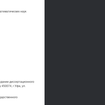
атематических наук
седании диссертационного
450074, г Уфа, ул.
дарственного