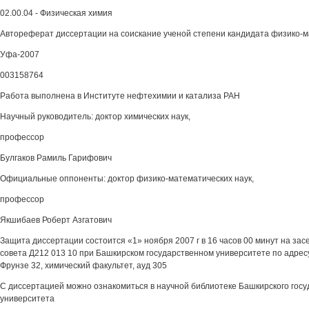
02.00.04 - Физическая химия
Автореферат диссертации на соискание ученой степени кандидата физико-м
Уфа-2007
003158764
Работа выполнена в Институте нефтехимии и катализа РАН
Научный руководитель: доктор химических наук,
профессор
Булгаков Рамиль Гарифович
Официальные оппоненты: доктор физико-математических наук,
профессор
Якшибаев Роберт Азгатович
Защита диссертации состоится «1» ноября 2007 г в 16 часов 00 минут на за
совета Д212 013 10 при Башкирском государственном университете по адресу 
Фрунзе 32, химический факультет, ауд 305
С диссертацией можно ознакомиться в научной библиотеке Башкирского госу
университета