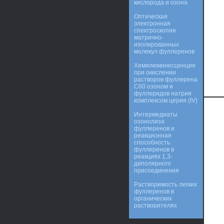
кислорода и озона
Оптическая
электронная
спектроскопия
матрично-
изолированных
молекул фуллеренов
Хемилюминесценция
при окислении
растворов фуллерена
C60 озоном и
фуллеридов натрия
комплексом церия (IV)
Интермедиаты
озонолиза
фуллеренов и
реакционная
способность
фуллеренов в
реакциях 1,3-
диполярного
присоединения
Растворимость легких
фуллеренов в
органических
растворителях