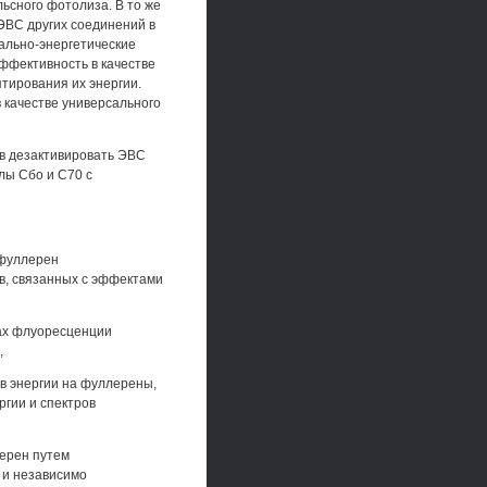
ьсного фотолиза. В то же
ЭВС других соединений в
рально-энергетические
ффективность в качестве
тирования их энергии.
 качестве универсального
в дезактивировать ЭВС
лы Сбо и С70 с
-фуллерен
в, связанных с эффектами
рах флуоресценции
,
в энергии на фуллерены,
гии и спектров
лерен путем
 и независимо