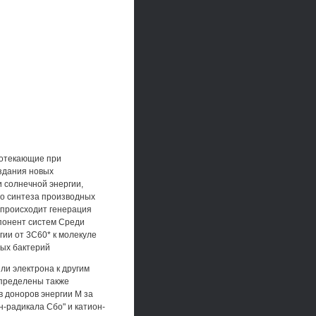
ротекающие при
оздания новых
 солнечной энергии,
го синтеза производных
 происходит генерация
мпонент систем Среди
ии от 3С60* к молекуле
ных бактерий
ли электрона к другим
Определены также
 доноров энергии М за
-радикала Сбо" и катион-