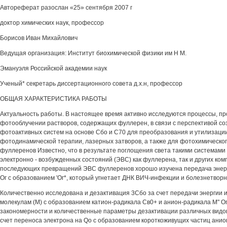
Автореферат разослан «25» сентября 2007 г
доктор химических наук, профессор
Борисов Иван Михайлович
Ведущая организация: Институт биохимической физики им Н М.
Эмануэля Российской академии наук
Ученый* секретарь диссертационного совета д.х.н, профессор
ОБЩАЯ ХАРАКТЕРИСТИКА РАБОТЫ
Актуальность работы. В настоящее время активно исследуются процессы, п
фотооблучении растворов, содержащих фуллерен, в связи с перспективой с
фотоактивных систем на основе Сбо и С70 для преобразования и утилизации
фотодинамической терапии, лазерных затворов, а также для фотохимическо
фуллеренов Известно, что в результате поглощения света такими системами
электронно - возбужденных состояний (ЭВС) как фуллерена, так и других ко
последующих превращений ЭВС фуллеренов хорошо изучена передача энерг
Ог с образованием 'Ог*, который угнетает ДНК ВИЧ-инфекции и болезнетвор
Количественно исследована и дезактивация 3Сбо за счет передачи энергии и
молекулам (М) с образованием катион-радикала Св0+ и анион-радикала М" 
закономерности и количественные параметры дезактивации различных видов
счет переноса электрона на Qo с образованием короткоживущих частиц анион