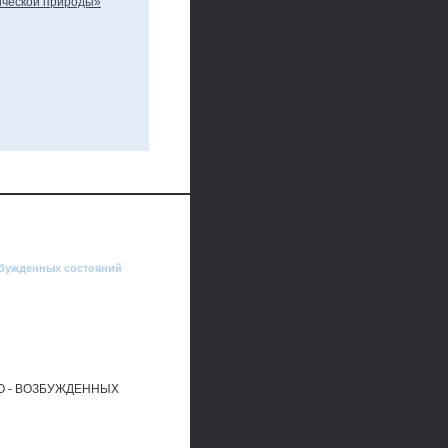
збужденных состояний
О - ВОЗБУЖДЕННЫХ