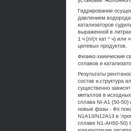
установке .•колонного
Гидрирование осущес
давлением водорода 
катализаторов судили
выраженной в литрах
1 ч [л/(л кат * ч) ил
целевых продуктов.
Физико-хииические 
сплавов и катализат
Результаты рентгено
состав и,структура 
существенно завися
металлов в исходных
сплава NI-A1 (50-50)
новые фазы - Фх по
N1A13/N12A13 в 'лро
сплаве N1-AH50-50) б
концентрации легиру