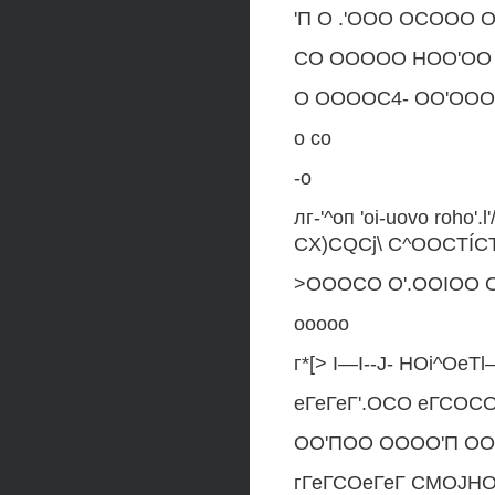
'П О .'ООО ОСОО
СО ООООО НОО'О
О ООООС4- ОО'ООО
о со
-о
лг-'^оп 'oi-uovo roho'.
CX)CQCj\ C^OOCTÍC
>OOOCO O'.OOIOO 
ooooo
г*[> I—I--J- HOi^OeTl
еГеГеГ'.ОСО еГСОСО
ОО'ПОО ОООО'П О
гГеГСОеГеГ CMOJ