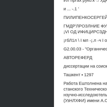
Ил пргах руко.к^.! УДК
и ... -.1 '
ПИЛИПЕНКОСЕРГЕ
ГМДР'ЛРОЗЛНИЕ ФУ
¡VI ОД ИФИЦИРСЗД
¡гбЛ1л \ I мл -¡.л -ч I о
G2.00.03 - "Органнчес
АВТОРЕФЕРД
диссертации на соиск
Ташкент • 1297
Работа Ештолнена на
станского Техническо
нзучно-исследоютель
(УзНЛХФИ) имени А.С