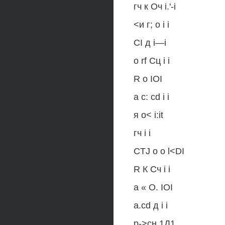
гч к Оч i.'-i
<и г; о i i
CI д i—i
о rf Сц i i
R о IOI
а с: cd i i
я о< i:it
гч i i
CTJ о о l<DI
R К Сч i i
а « О. IOI
а.cd д i i
р->сн 1Д1