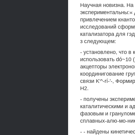
Научная новизна. На
экспериментальны:« 
привлечением кнанто
исследований сформ
катализатора для гэ
з следующем:
- установлено, что 
использовать dó~10 (R
акцепторы электронов
координигование гру
связи K'^-rí-'-, Фор
Н2.
- получены эксперим
каталитическими и а
фазовым и грануломе
сплавных-алю-мо-ник
- - найдены кинетич