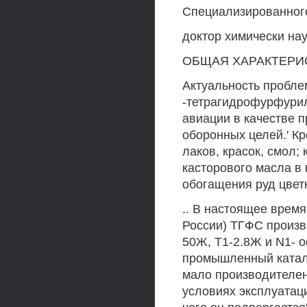
Специализированног
доктор химически на
ОБЩАЯ ХАРАКТЕРИ
Актуальность пробл
-тетрагидрофурфурил
авиации в качестве п
оборонных целей.' Кр
лаков, красок, смол;
касторового масла в
обогащения руд цвет
.. В настоящее время
России) ТГФС произв
50Ж, Т1-2.8Ж и N1- о
промышленный катали
мало производителен
условиях эксплуатац