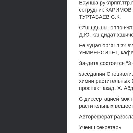
Еаунша руклрпгглтр.г
сотрудник КАРИМОВ Р
ТУРТАБАЕВ С.К.
С^шшдьшы. оппон^кт
Д.Ю. кандидат х;шич
Ре.чуцая оргя1п:з?
УНИВЕРСИТЕТ, кафед
За-дита состоится "3 
заседании Специализи
химии растительных 
проспект акад. X. Абд
С диссертацией мокн
растительных вещестя
Автореферат разослан
Ученш секретарь