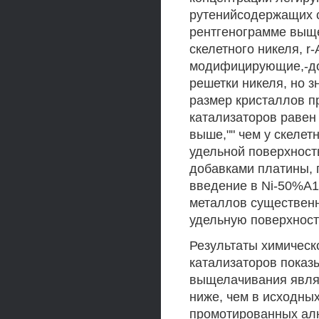
рутенийсодержащих 
рентгенограмме выще
скелетного никеля, r-
модифицирующие,-до
решетки никеля, но 
размер кристаллов 
катализаторов равен 
выше,"" чем у скелет
удельной поверхност
добавками платины, п
введение в Ni-50%A1 с
металлов существенн
удельную поверхност
Результаты химичес
катализаторов показ
выщелачивания являе
ниже, чем в исходны
промотированных алю