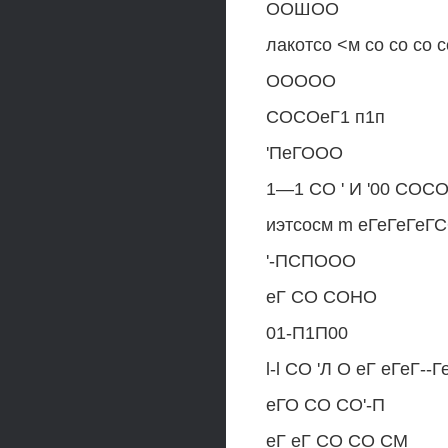
ООШОО
лакотсо <м со со со с
ООООО
СОСОеГ1 п1п
'ПеГООО
1—1 СО ' И '00 СО
иэтсосм m еГеГеГеГ
'-ПСПООО
еГ СО СОНО
01-П1П00
l-l СО 'Л О еГ еГеГ--Г
еГО СО СО'-П
еГ еГ СО СО СМ