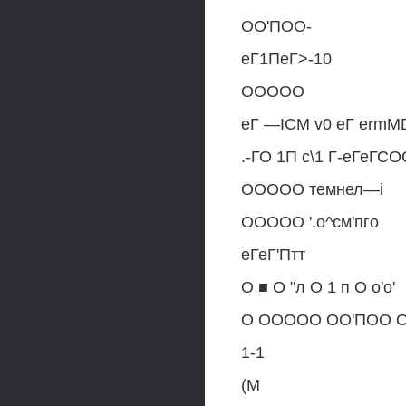
ОО'ПОО-
еГ1ПеГ>-10
ООООО
еГ —ICM v0 еГ erm
.-ГО 1П с\1 Г-еГеГ
ООООО темнел—i
ООООО '.о^см'пго
еГеГ'Птт
О ■ О "л О 1 п О о'о'
О ООООО ОО'ПОО 
1-1
(М