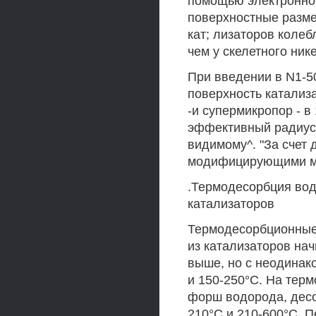
помощью электронной
поверхностные разм
кат; лизаторов колебл
чем у скелетного ник
При введении в N1-50
поверхность катализа
-и супермикропор - в 1
эффективный радиус п
видимому^. "За счет
модифицирующими м
.Термодесорбция во
катализаторов
Термодесорбционные 
из катализаторов нач
выше, но с неодинак
и 150-250°С. На тер
форш водорода, десо
210°С и 210-600°С. 