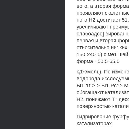
вого, а вторая форма
проявляют скелетные
ного Н2 достигает 51
увеличивают преиму
слабоадсо] бированно
первая и вторая фор
относительно ни: ких
150-240°0) с ме1 шей
форма - 50,5-65,0
кДж/моль). По измен
водорода исследуемы
Ы1-1г > > Ы1-Рс1> 
обогащают катализа
Н2, понижают Т ' дес
поверхностью катали
Гидрирование фурфу
катализаторах