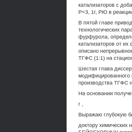
катализаторов с доба
Р<3, 1г, РЮ в реакц
В пятой главе приво
технологических пар
фурфурола, определ
катализаторов от их 
описано непрерывное
ТГФС (1:1) на стаци
Шестая глава диссер
модифицированного 
производства ТГФС н
На основании получе
г ,
Выражаю глубокую б
доктору химических