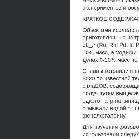
БЕЙСЕКОВИЧУ оказа
экспериментов и обс
КРАТКОЕ СОДЕРЖАНИ
Объектами исследован
приготовленные из т
db_,° (Ru, Rhf Pd, I
50% масс, а модифиц
делах 0-10% масс по
Сплавы готовили в в
8020 по известной те
сплаЕОВ, содержащи
получ путем выщела
едкого натр на кипящ
отмывали водой от щ
фенолфталеину.
Для изучения фазовог
использовали следу