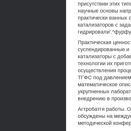
присутствии этих ти
научные основы напр
практически ванных 
катализаторов с зад
гидрировали'.^фурфу
Практическая ценнос
суспендированные и
катализаторы с доба
технологии их приго
осуществления проц
ТГФС под давлением 
математическое опис
укрупненных лаборат
внедрению в произв
Агтробатгя работы. 
обсуждены на междун
методической конфере