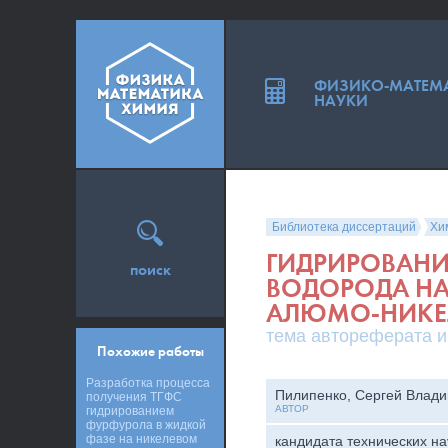
ФИЗИКО-МАТЕМ
НАУКИ
Библиотека диссертаций
Хи
ГИДРИРОВАНИ
поиск
ВОДОРОДА Н
АЛЮМО-НИКЕ
тема автореферата и
Похожие работы
Разработка процесса
Пилипенко, Сергей Влад
получения ТГФС
АВТОР
гидрированием
фурфурола в жидкой
фазе на никелевом
кандидата технических на