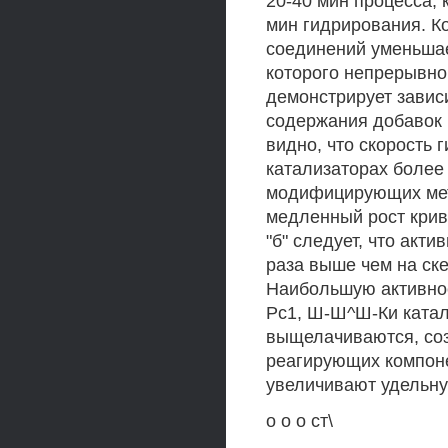
20-40 мин процесса, 
мин гидрирования. К
соединений уменьшае
которого непрерывно 
демонстрирует завис
содержания добавок 
видно, что скорость
катализаторах более 
модифицирующих мета
медленный рост кривы
"б" следует, что акт
раза выше чем на ске
Наибольшую активнос
Рс1, Ш-Ш^Ш-Ки катал
выщелачиваются, соз
реагирующих компон
увеличивают удельну
о о о ст\