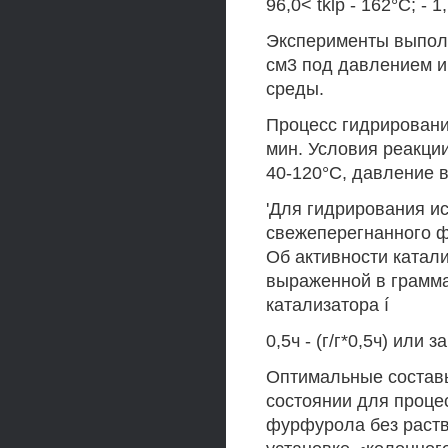
96,0< tklp - 162°С; - 1
Эксперименты выпол
см3 под давлением 
среды.
Процесс гидрировани
мин. Условия реакци
40-120°С, давление 
'Для гидрирования и
свежеперегнанного ф
Об активности катали
выраженной в грамм
катализатора í
0,5ч - (г/г*0,5ч) или з
Оптимальные составы
состоянии для проце
фурфурола без раство