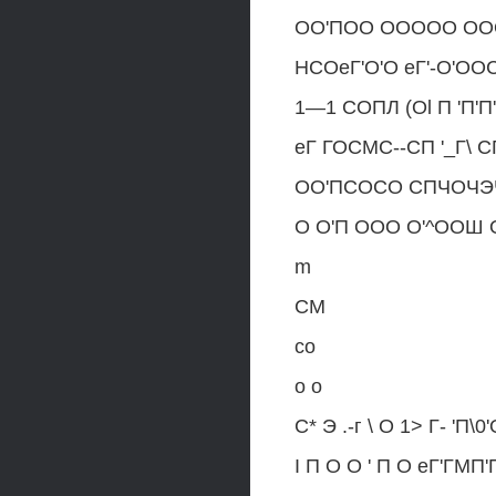
ОО'ПОО ООООО О
НСОеГ'О'О еГ'-О'ОО
1—1 СОПЛ (Ol П 'П'П
еГ ГОСМС--СП '_Г\ С
ОО'ПСОСО СПЧОЧЭ
О О'П ООО О'^ООШ
m
СМ
со
о о
С* Э .-г \ О 1> Г- 'П
I П О О ' П О еГ'ГМП