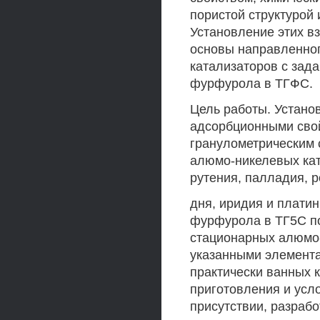
пористой структурой 
Установление этих в
основы направленног
катализаторов с зад
фурфурола в ТГФС.
Цель работы. Устано
адсорбционными сво
гранулометрическим 
алюмо-никелевых ка
рутения, палладия, р
дня, иридия и плати
фурфурола в ТГ5С п
стационарных алюмо
указанными элемента
практически ванных 
приготовления и усл
присутствии, разрабо