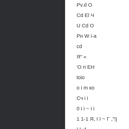
Pv.d О
Cd El Ч
U Cd О
Рн W i-a
cd
Я" «
'О ri EH
loio
о i m ко
Сч i i
0 i i ~ i i
1 1-1 Я, I I ~ Г ,"!j