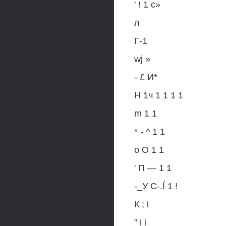
' ! 1 с»
л
Г-1
wj »
- £ И*
H 1ч 1 1 1 1
m 1 1
* - ^ 1 1
о О 1 1
' П — 1 1
-_У C-.Í 1 !
К ; i
" i i