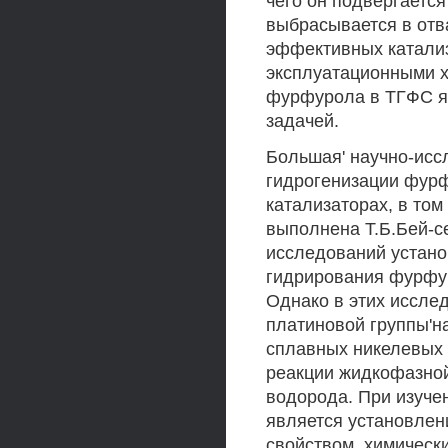
чего он подвергается
выбрасывается в отв
эффективных катали
эксплуатационными х
фурфурола в ТГФС яв
задачей.
Большая' научно-исс
гидрогенизации фурф
катализаторах, в том
выполнена Т.Б.Бей-се
исследований устано
гидрирования фурфу
Однако в этих иссле
платиновой группы'н
сплавных никелевых к
реакции жидкофазно
водорода. При изуче
является установлен
свойством, химическ