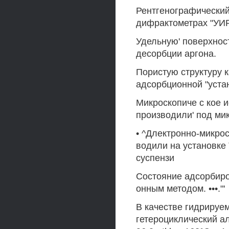
Рентгенографический
дифрактометрах "УИР
Удельную' поверхнос
десорбции аргона.
Пористую структуру 
адсорбционной "уста
Микроскопиче с кое 
производили' под ми
• ^Длектронно-микро
водили на установке
суспензи
Состояние адсорбиро
онным методом. •••."'
В качестве гидрируе
гетероциклический а