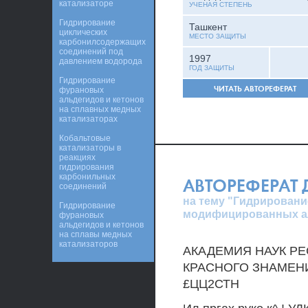
катализаторе
УЧЕНАЯ СТЕПЕНЬ
Гидрирование
Ташкент
циклических
МЕСТО ЗАЩИТЫ
карбонилсодержащих
соединений под
1997
давлением водорода
ГОД ЗАЩИТЫ
Гидрирование
ЧИТАТЬ АВТОРЕФЕРАТ
фурановых
альдегидов и кетонов
на сплавных медных
катализаторах
Кобальтовые
катализаторы в
реакциях
гидрирования
карбонильных
АВТОРЕФЕРАТ
соединений
на тему "Гидрирован
Гидрирование
модифицированных ал
фурановых
альдегидов и кетонов
на сплавы медных
катализаторов
АКАДЕМИЯ НАУК РЕ
КРАСНОГО ЗНАМЕН
£ЦЦ2СТН