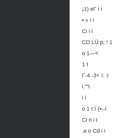
¡1) еГ i i
• « i i
Ci i i
CD LÜ р; ! 1
о 1—<
1 t
Г-4 -3< i: :i
i.""i
i i
о 1 r:í (•--i
Ci n i i
.и о Cd i i