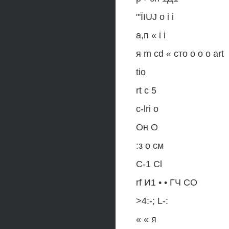
"'ÏIUJ о i i
а,п « i i
я m cd « сто о о о art
tio
rt с 5
c-lri о
Он О
:з о см
С-1 Cl
rf И1 • • ГЧ СО
>4:-; L-:
« « я