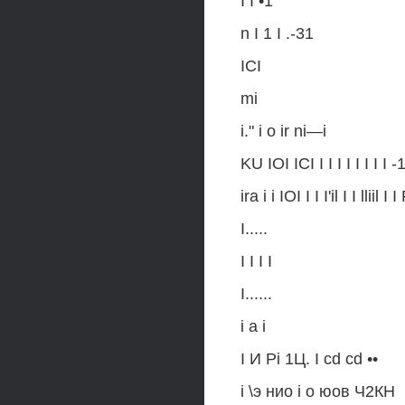
I I •1
n I 1 I .-31
ICI
mi
i." i о ir ni—i
KU IOI ICI I I I I I I I I -
ira i i IOI I I I'il I I lliil I
I.....
I I I I
I......
i a i
I И Pi 1Ц. I cd cd ••
i \э нио i о юов Ч2КН