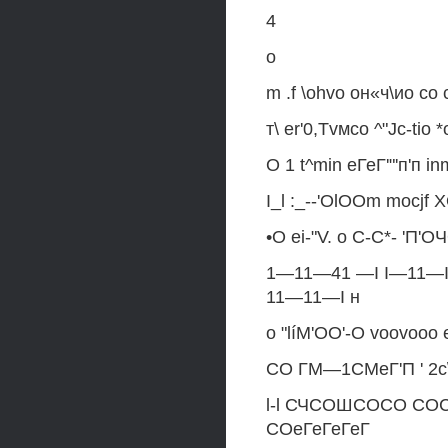
4
о
m .f \ohvo он«ч\ио со 
т\ er'0,Tvмсо ^"Jc-tio *
O 1 t^min еГеГ'"'п'п i
I_l :_--'OlOOm mocjf
•О ei-"V. о С-С*- '
1—11—41 —I I—11—I 
11—11—I н
o "líM'OO'-O voovo
СО ГМ—1СМеГ'П ' 2c
l-l СЧСОШСОСО CO
СОеГеГеГеГ