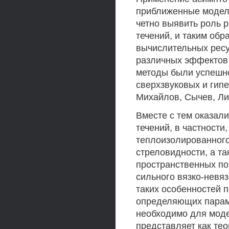
приближенные модели
четно выявить роль 
течений, и таким обр
вычислительных ресу
различных эффектов 
методы были успешно
сверхзвуковых и гип
Михайлов, Сычев, Лип
Вместе с тем оказал
течений, в частности
теплоизолированного
стреловидности, а т
пространственных по
сильного вязко-невя
таких особенностей п
определяющих параме
необходимо для моде
представляет как тео