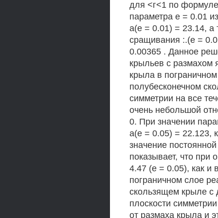
для <г<1 по формуле р
параметра е = 0.01 и
а(е = 0.01) = 23.14,
сращивания :.(е = 0.0
0.00365 . Данное реш
крыльев с размахом я
крыла в пограничном 
полубесконечном ско
симметрии на все теч
очень небольшой отно
0. При значении пара
а(е = 0.05) = 22.123,
значение постоянной 
показывает, что при 
4.47 (е = 0.05), как
пограничном слое реа
скользящем крыле с 
плоскости симметрии
от размаха крыла и э