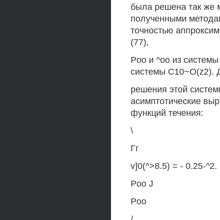
была решена так же 
полученными методам
точностью аппроксим
(77),
Poo и ^оо из системы
системы C10~O(z2). 
решения этой систе
асимптотические вы
функций течения:
\
Гг
v]0(^>8.5) = - 0.25-^2. 
Poo J
Poo
/