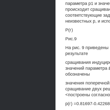
параметра р1 и значе
происходит сращиван
соответствующие зад
неизвестных р, и исп
Р(г)
Рис.9
На рис. 9 приведены
результате
сращивания индуциро
значений параметра £ 
обозначены
значения поперечной
сращивание двух реш
<построены согласн
р(г) =0.81697-0.4226