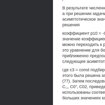
В результате численн
а при решении задач
асимптотическое значе
решения
коэффициент р10 = -
значение коэффициент
можно переходить к 
это уравнение для бо
приближенно предпола
следующее асимптот
где с3 = const подби
этого была решена з
(77). Затем последо
С,,, С0", С02, приве
использованы соотв
больших значениях к