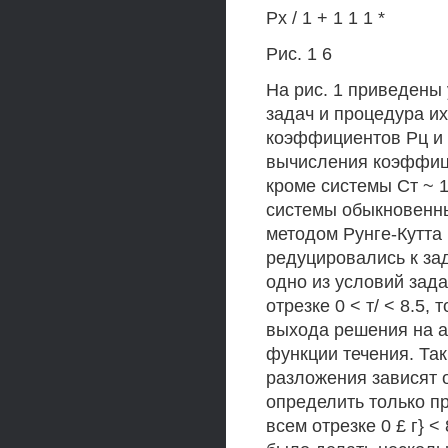
Рх / 1 + 1 1 1 *
Рис. 1 6
На рис. 1 приведены
задач и процедура и
коэффициентов Рц и 
вычисления коэффицие
кроме системы Ст ~ 
системы обыкновенн
методом Рунге-Кутта 
редуцировались к за
одно из условий зада
отрезке 0 < т/ < 8.5,
выхода решения на а
функции течения. Так
разложения зависят 
определить только п
всем отрезке 0 £ г} 