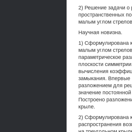
2) Решение задачи о
пространственных по
малым углом стрелов
Научная новизна.
1) Сформулирована к
малым углом стрелов
параметрическое раз
плоскости симметри
вычисления коэффиц
замыкания. Впервые 
разложением для реш
значение постоянной
Построено разложени
крыле.
2) Сформулирована 
распространения воз
на треугольном крыл