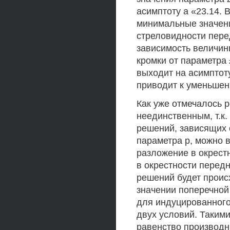
асимптоту а «23.14.
минимальные значения
стреловидности перед
зависимость величин
кромки от параметра 
выходит на асимптот
приводит к уменьшен
Как уже отмечалось 
неединственным, т.к
решений, зависящих 
параметра р, можно 
разложение в окрест
в окрестности передн
решений будет проис
значении поперечной
для индуцированног
двух условий. Таким
равенство производн