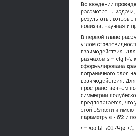
Во введении проведе
рассмотрены задачи,
результаты, которые 
новизна, научная и п
В первой главе расс
углом стреловидност
взаимодействия. Для
размахом s = ctgf!»\
сформулирована крае
пограничного слоя н
взаимодействия. Для
пространственном по
симметрии полубеско
предполагается, что
этой области и имею
параметру е - б'2 и 
/ = /оо Ы+/01 {Ч)е +/„г 