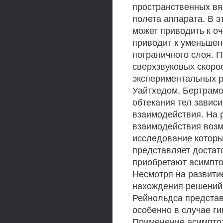
пространственных вяз
полета аппарата. В э
может приводить к о
приводит к уменьшен
пограничного слоя. 
сверхзвуковых скоро
экспериментальных 
Уайтхедом, Бертрамо
обтекания тел завис
взаимодействия. На 
взаимодействия возм
исследование котор
представляет достат
приобретают асимпто
Несмотря на развити
нахождения решений 
Рейнольдса представ
особенно в случае г
Применение асимптот