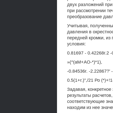
двух разложений при 
при рассмотрении те
преобразование давл
Учитывая, полученны
давления в окрестнос
передней кромки, и
условия:
0.81697 - 0.42268г.2 -
»(^(аМ+АО-*)*1),
-0.84536г. -2.22867?' 
0.5(1+г.)",/21 Ро (*)+!1
Задавая, конкретное 
результаты расчетов,
соответствующие значе
находим из нее знач