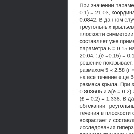
При значении параметр
0.1) = 21.03, координа
0.0842. В данном слу
треугольных крыльев 
плоскости симметрии 
составляет уже прим
параметра £ = 0.15 на
20.04, :,(е =0.15) = 0
решение показывает,
размахом 5 « 2.58 (г
на все течение еще б
размаха крыла. При з
0.803605 и а{е = 0.2) 
(£ = 0.2) = 1.338. В 
обтекании треугольны
течения в плоскости
возрастает и состав
исследования гиперз