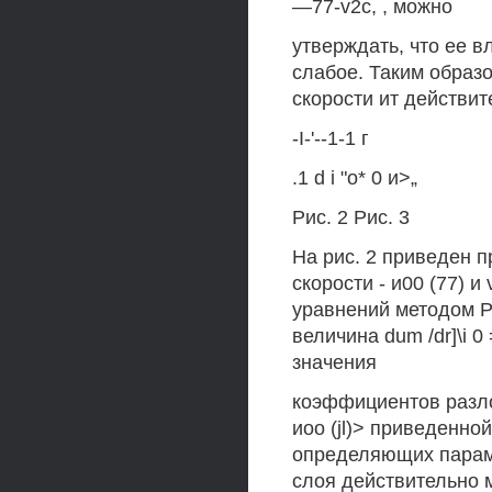
—77-v2c, , можно
утверждать, что ее вл
слабое. Таким образо
скорости ит действит
-I-'--1-1 г
.1 d i "о* 0 и>„
Рис. 2 Рис. 3
На рис. 2 приведен 
скорости - и00 (77) 
уравнений методом Р
величина dum /dr]\i 
значения
коэффициентов разло
иоо (jl)> приведенной
определяющих параме
слоя действительно 