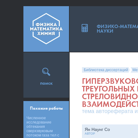
ФИЗИКО-МАТЕМ
НАУКИ
Библиотека диссертаций
Ме
ГИПЕРЗВУКОВ
поиск
ТРЕУГОЛЬНЫХ
СТРЕЛОВИДНО
ВЗАИМОДЕЙС
Похожие работы
тема автореферата и
Численное
исследование
обтекания
Ян Наунг Со
сверхзвуковым
АВТОР
потоком газа тел с