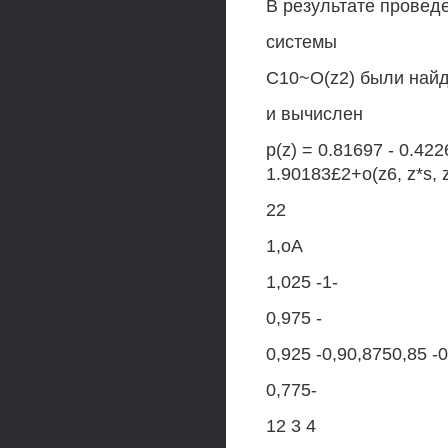
В результате провед
системы
C10~O(z2) были найд
и вычислен
p(z) = 0.81697 - 0.42
1.90183£2+o(z6, z*s, z
22
1,оА
1,025 -1-
0,975 -
0,925 -0,90,8750,85 -0
0,775-
12 3 4