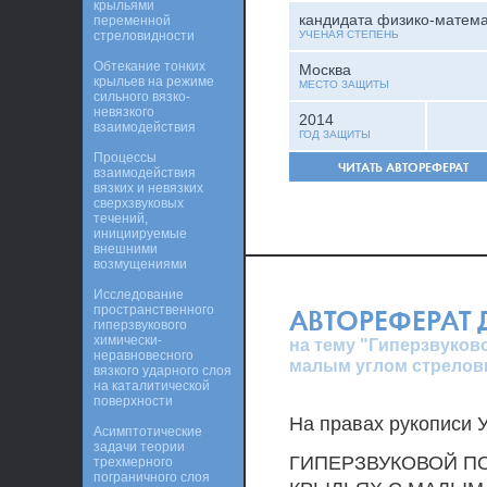
крыльями
кандидата физико-матема
переменной
стреловидности
УЧЕНАЯ СТЕПЕНЬ
Обтекание тонких
Москва
крыльев на режиме
МЕСТО ЗАЩИТЫ
сильного вязко-
невязкого
2014
взаимодействия
ГОД ЗАЩИТЫ
Процессы
ЧИТАТЬ АВТОРЕФЕРАТ
взаимодействия
вязких и невязких
сверхзвуковых
течений,
инициируемые
внешними
возмущениями
Исследование
пространственного
АВТОРЕФЕРАТ
гиперзвукового
химически-
на тему "Гиперзвуков
неравновесного
малым углом стрелов
вязкого ударного слоя
на каталитической
поверхности
На правах рукописи УД
Асимптотические
задачи теории
ГИПЕРЗВУКОВОЙ П
трехмерного
пограничного слоя