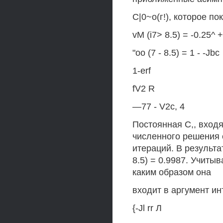
С|0~о(г!), которое по
vM (i7> 8.5) = -0.25^ +
"oo (7 - 8.5) = 1 - -Jbc
1-erf
fV2 R
—77 - V2c, 4
Постоянная С,, вход
численного решения 
итераций. В результат
8.5) = 0.9987. Учитыв
каким образом она
входит в аргумент ин
{-Jl rr Л