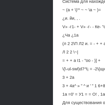
Система для нахожде
~ (а + \)'^ ~ ~ \а ~ )=
¿и. йи, , .
V» -г1- + V» -г- - Ке- 
¿Ча ¿1а
(л 2 2\П Л2 и. = - + + а 
Л 2 2 \~|
= + + а I1 - "оо - )] +
\{\-ul-swl)d7^l¡ = -2\{
3 + 2а
3 + 4а^ » " ^ и ' " 1 6+
1а =0' = У1 = = О! , 1а
Для существования о