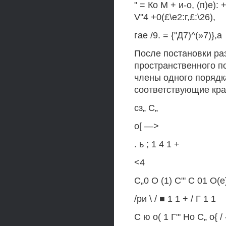
" = Ко М + и-о, (п)е): +
V"4 +0(£\е2:г,£:\26),
гае /9. = {"Д7)^(»7)},а
После постановки ра
пространственного по
члены одного порядка
соответствующие кра
сз„ С„
о[ —>
. ь ; 1 4 1 +
<4
С„0 О (1) С"' С 01 О(е)
/ри \ / ■ 1 1 + / Г 1 1
С ю о( 1 Г"' Но С„ о{ / 