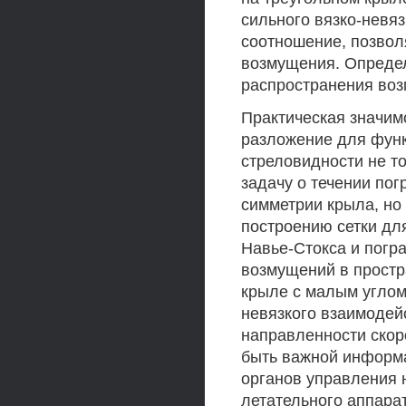
сильного вязко-невя
соотношение, позвол
возмущения. Определ
распространения воз
Практическая значим
разложение для функ
стреловидности не т
задачу о течении пог
симметрии крыла, но
построению сетки дл
Навье-Стокса и погр
возмущений в простр
крыле с малым углом
невязкого взаимодей
направленности скор
быть важной информа
органов управления 
летательного аппарат