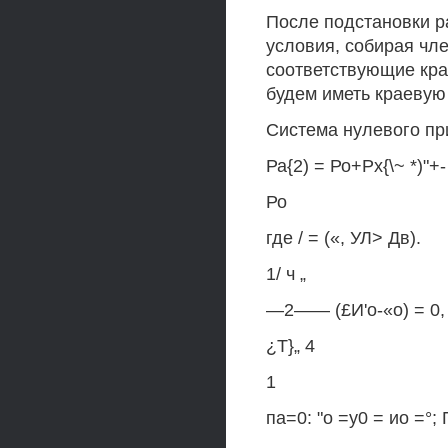
После подстановки р
условия, собирая чл
соответствующие кра
будем иметь краевую
Система нулевого пр
Ра{2) = Ро+Рх{\~ *)"+-
Ро
где / = («, УЛ> Дв).
1/ ч „
—2—— (£И'о-«о) = 0,
¿Т}„ 4
1
па=0: "о =у0 = ио =°; 