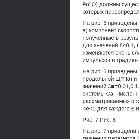
Ро^О) должны сущест
которых переопредел
На рис. 5 приведены
а) компонент скорост
полученные в резуль
для значений £<0.1, п
изменяются очень слабо
импульсов в градиент
На рис. 6 приведены
продольной Щ^Па) и п
значений £■=0.01,0.1
системы Са. Численн
рассматриваемых оп
<е<1 для каждого £ и
Рис. 7 Рис. 8
На рис. 7 приведена 
значения параметра £