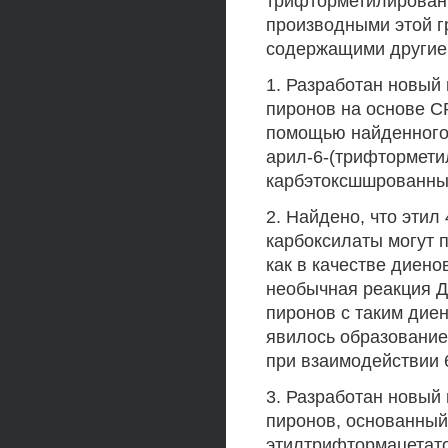
трифторметилирован
производными этой г
содержащими другие 
1. Разработан новый
пиронов на основе С
помощью найденного 
арил-6-(трифторметил
карбэтоксшшрованны
2. Найдено, что этил
карбоксилаты могут 
как в качестве диено
необычная реакция Д
пиронов с таким дие
явилось образование
при взаимодействии 
3. Разработан новый
пиронов, основанный
этилтрифтормацетато