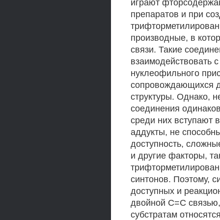
играют фторсодержа
препаратов и при со
трифторметилированн
производные, в кото
связи. Такие соедине
взаимодействовать с
нуклеофильного при
сопровождающихся д
структуры. Однако, 
соединения одинаков
среди них вступают 
аддукты, не способн
доступность, сложны
и другие факторы, т
трифторметилированн
синтонов. Поэтому, с
доступных и реакцио
двойной С=С связью,
субстратам относятс