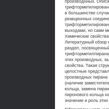
производнных. Описа
трифторметилированн
в большинстве случае
реакционных соединен
трифторметилирован
выходами, но сами м
Химические свойства
Литературный обзор 
раздел, посвященный
трифторметилпирана,
этих производных, з
свойства. Такая стру
целостные представ
производных пирана 
(наличие заместите
кольца, замена пира
пиронового кольца на
значение и роль этих