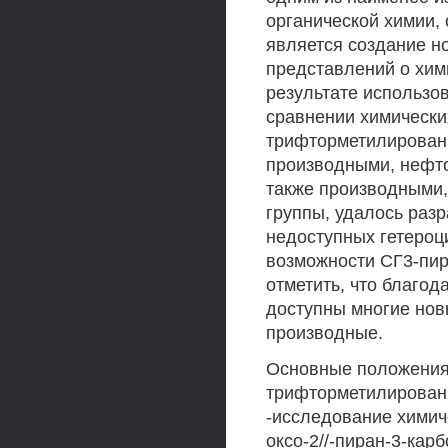
органической химии,
является создание н
представлений о хим
результате использо
сравнении химически
трифторметилирован
производными, нефто
также производными
группы, удалось раз
недоступных гетероц
возможности СГ3-пиро
отметить, что благо
доступны многие но
производные.
Основные положения,
трифторметилированн
-исследование химиче
оксо-2//-пиран-3-кар