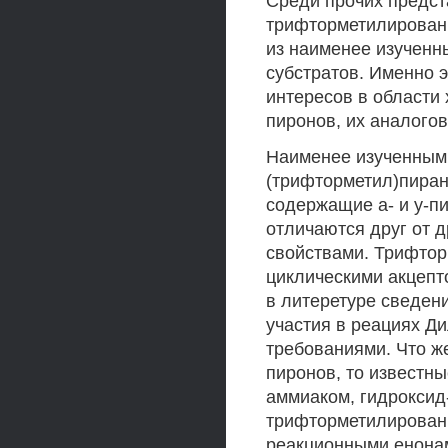
Среди прочих предст
трифторметилирован
из наименее изученн
субстратов. Именно 
интересов в области
пиронов, их аналогов
Наименее изученными
(трифторметил)пира
содержащие а- и у-п
отличаются друг от д
свойствами. Трифто
циклическими акцепт
в литеретуре сведен
участия в реациях Д
требованиями. Что ж
пиронов, то известн
аммиаком, гидроксид
трифторметилирован
реакционными енонам