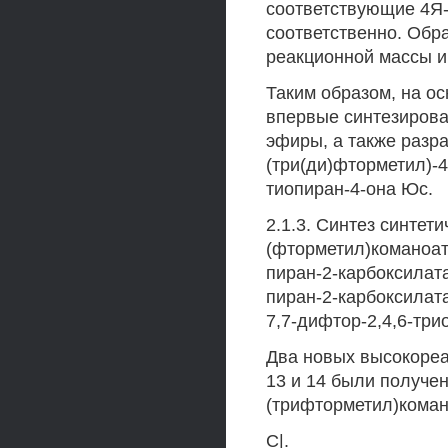
соответствующие 4Я-
соответственно. Обр
реакционной массы и
Таким образом, на о
впервые синтезирова
эфиры, а также разр
(три(ди)фторметил)-4
тиопиран-4-она Юс.
2.1.3. Синтез синтет
(фторметил)команоат
пиран-2-карбоксилата
пиран-2-карбоксилата
7,7-дифтор-2,4,6-три
Два новых высокоре
13 и 14 были получен
(трифторметил)кома
С|.