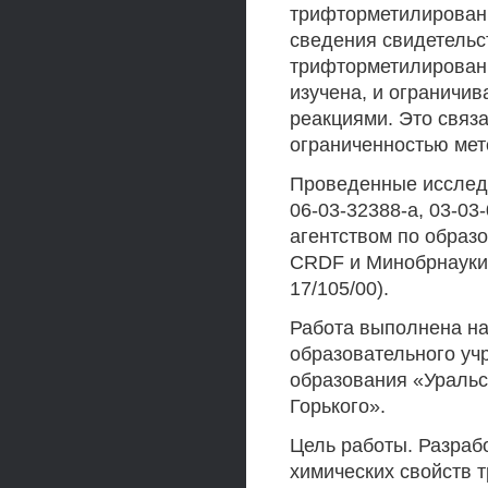
трифторметилированн
сведения свидетельс
трифторметилированн
изучена, и ограничи
реакциями. Это связа
ограниченностью мет
Проведенные исслед
06-03-32388-а, 03-03
агентством по образ
CRDF и Минобрнауки 
17/105/00).
Работа выполнена на
образовательного у
образования «Уральс
Горького».
Цель работы. Разраб
химических свойств 