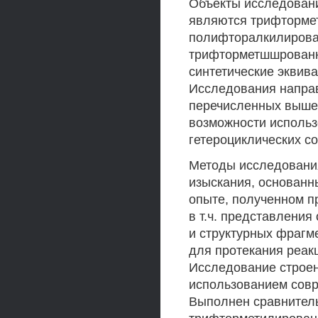
Объекты исследован
являются трифторме
полифторалкилирован
трифторметшшрованны
синтетические эквив
Исследования направ
перечисленных выше 
возможности использ
гетероциклических с
Методы исследовани
изыскания, основанн
опыте, полученном п
в т.ч. представления
и структурных фрагм
для протекания реак
Исследование строе
использованием совр
Выполнен сравнитель