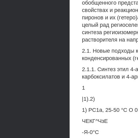
обобщенного предста
свойствах и реакцио
пиронов и их (гетеро
целый рад региоселе
синтеза региоизомер
растворителя на нап
2.1. Новые подходы 
конденсированных (г
2.1.1. Синтез этил 4
карбоксилатов и 4-а
1
|1).2)
1) РС1а, 25-50 °С О 
ЧЕКГ^ЧзЕ
-Я-0°С