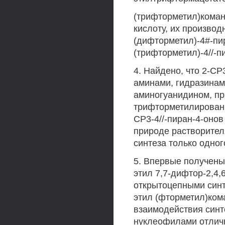
(трифторметил)коман
кислоту, их производ
(дифторметил)-4#-пир
(трифторметил)-4//-п
4. Найдено, что 2-СР
аминами, гидразинам
аминогуанидином, пр
трифторметилированн
СР3-4//-пиран-4-онов
природе растворител
синтеза только одно
5. Впервые получены 
этил 7,7-дифтор-2,4,
открытоцепными синт
этил (фторметил)кома
взаимодействия синт
нуклеофилами отличн