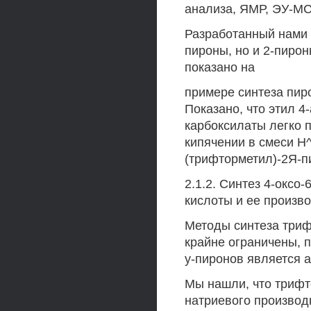
анализа, ЯМР, ЭУ-МС
Разработанный нами 
пироны, но и 2-пирон
показано на
примере синтеза пир
Показано, что этил 4
карбоксилаты легко 
кипячении в смеси Н^
(трифторметил)-2Я-п
2.1.2. Синтез 4-оксо
кислоты и ее произв
Методы синтеза триф
крайне ограничены, 
у-пиронов является 
Мы нашли, что трифт
натриевого производн