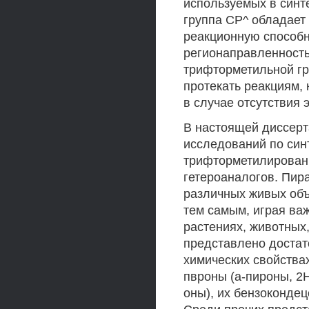
используемых в синт
группа СР^ обладает
реакционную способн
регионаправленность
трифторметильной гр
протекать реакциям, 
в случае отсутствия 
В настоящей диссерт
исследований по син
трифторметилированн
гетероаналогов. Пир
различных живых объ
тем самым, играя ва
растениях, животных,
представлено достат
химических свойствах
пвроны (а-пироны, 2Н
оны), их бензоконде