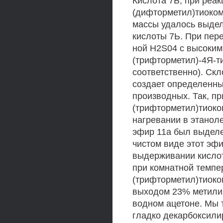
Кислота 7Ь, при реак
(дифторметил)тиоком
массы удалось выдел
кислоты 7Ь. При пере
ной H2S04 с высоким
(трифторметил)-4Я-т
соответственно). Ск
создает определенны
производных. Так, пр
(трифторметил)тиоко
нагревании в этанол
эфир 11а был выделе
чистом виде этот эф
выдерживании кисло
при комнатной темпе
(трифторметил)тиоко
выходом 23% метилир
водном ацетоне. Мы 
гладко декарбоксили