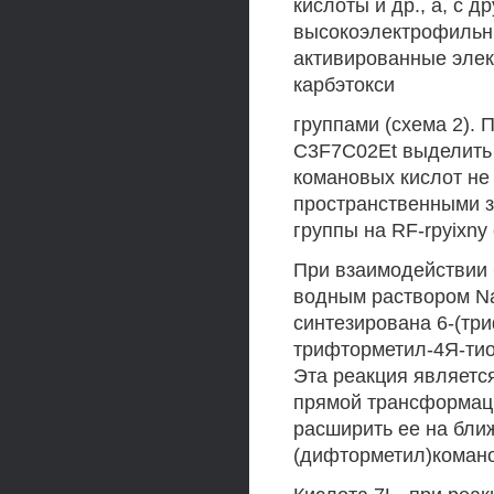
кислоты и др., а, с 
высокоэлектрофильн
активированные элек
карбэтокси
группами (схема 2).
C3F7C02Et выделить
комановых кислот не 
пространственными з
группы на RF-rpyixny
При взаимодействии 
водным раствором Na
синтезирована 6-(тр
трифторметил-4Я-тио
Эта реакция являетс
прямой трансформации
расширить ее на ближ
(дифторметил)комано