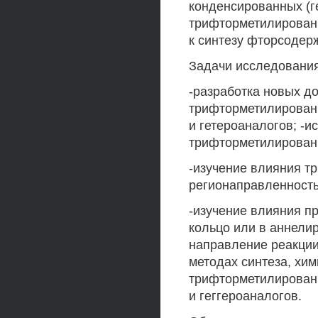
конденсированных (г
трифторметилирован
к синтезу фторсодер
Задачи исследования
-разработка новых д
трифторметилирован
и гетероаналогов; -и
трифторметилированн
-изучение влияния т
регионаправленност
-изучение влияния п
кольцо или в аннели
направление реакции
методах синтеза, хим
трифторметилирован
и геггероаналогов.