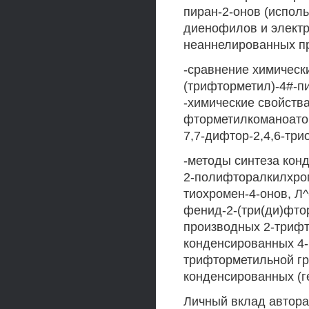
пиран-2-онов (испол
диенофилов и электр
неаннелированных пр
-сравнение химическ
(трифторметил)-4#-п
-химические свойства
фторметилкоманоатов:
7,7-дифтор-2,4,6-три
-методы синтеза конд
2-полифторалкилхроме
тиохромен-4-онов, Л^
фенид-2-(три(ди)фто
производных 2-трифт
конденсированных 4-п
трифторметильной гр
конденсированных (г
Личный вклад автора