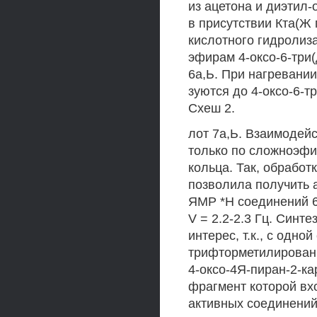
из ацетона и диэтил
в присутствии Кта(Ж 
кислотного гидролиз
эфирам 4-оксо-6-три
6а,Ь. При нагревани
зуются до 4-оксо-6-т
Схеш 2.
лот 7а,Ь. Взаимодей
только по сложноэфи
кольца. Так, обрабо
позволила получить 
ЯМР *Н соединений 6
V = 2.2-2.3 Гц. Син
интерес, т.к., с одн
трифторметилирован
4-оксо-4Я-пиран-2-ка
фрагмент которой вх
активных соединений