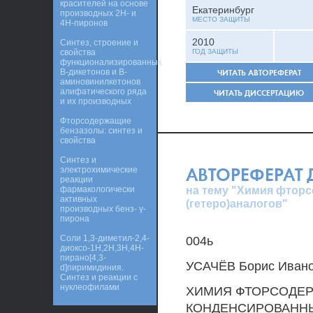
красителей на основе
Екатеринбург
производных 2H- и
МЕСТО ЗАЩИТЫ
4H-пиронов
2010
Синтез, строение и
свойства
ГОД ЗАЩИТЫ
функционализированных
B-дикетонов и B-
ЧИТАТЬ АВТОРЕФЕРАТ
аминовинилкетонов
алифатического ряда
ЧИТАТЬ ДИССЕРТАЦИЮ
и их производных
Фторсодержащие
бензазолы: синтез и
свойства
Синтез и
АВТОРЕФЕРАТ
электрохимические
реакции
на тему "Химия фтор
фармакологически
активных
(гетеро)аналогов"
производных бенз- γ-
пирона
Соли 1,3-диметил-2,4-
004ь
диоксо-1Н,2Н,3Н,4Н-
пирано[4,3-
УСАЧЁВ Борис Иван
d]пиримидиния.
Синтез и реакции с
нуклеофилами
ХИМИЯ ФТОРСОДЕР
КОНДЕНСИРОВАННЫ