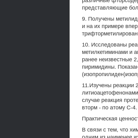
различные фторсоде
представляющие бол
9. Получены метили
и на их примере впе
трифторметилировани
10. Исследованы реа
метилкетиминами и а
ранее неизвестные 
пиримидины. Показан
(изопропилиден)изо
11.Изучены реакции 
литиоацетофенонами 
случае реакция проте
вторм - по атому С-4.
Практическая ценнос
В связи с тем, что 
одним из наименее и