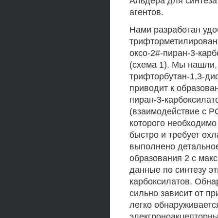
Альдера для синтеза
агентов.
Нами разработан удо
трифторметилированн
оксо-2#-пиран-3-карб
(схема 1). Мы нашли,
трифторбутан-1,3-ди
приводит к образован
пиран-3-карбоксилат
(взаимодействие с Р
которого необходимо 0
быстро и требует ох
выполнено детальное
образования 2 с мак
данные по синтезу эт
карбоксилатов. Обна
сильно зависит от пр
легко обнаруживаетс
элекгроноакцепторны