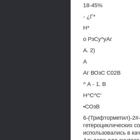
18-45%
- ¿Г*
Н*
о РзСу^уАг
А. 2)
А
Аг ВОзС С02В
^ А - 1. В
Н^С^С'
•СОзВ
6-(Трифторметил)-2#
гетероциклических со
использовались в ка