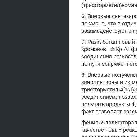
(трифторметил)коман
6. Впервые синтезир
показано, что в отди
взаимодействуют с н
7. Разработан новый 
хромонов - 2-Кр-А''-
соединения региосе
по пути сопряженног
8. Впервые получены
хинолинтионы и их м
трифторметил-4(1Я)-
соединением, позвол
получать продукты 1,
факт позволяет расс
фенил-2-полифторалк
качестве новых реак