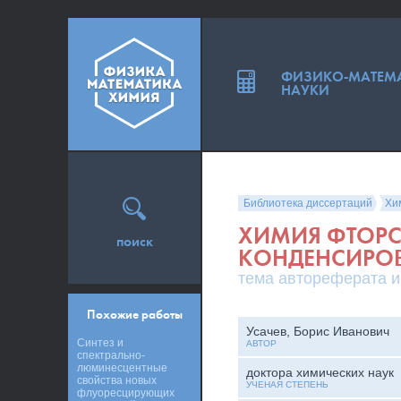
ФИЗИКО-МАТЕМ
НАУКИ
Библиотека диссертаций
Хи
ХИМИЯ ФТОР
поиск
КОНДЕНСИРОВ
тема автореферата и
Похожие работы
Усачев, Борис Иванович
Синтез и
АВТОР
спектрально-
люминесцентные
доктора химических наук
свойства новых
УЧЕНАЯ СТЕПЕНЬ
флуоресцирующих