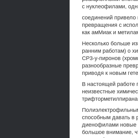
с нуклеофилами, одн
соединений привело к
превращения с испол
как амМиак и метила
Несколько больше из
ранним работам) о х
СР3-у-пиронов (хромо
разнообразные превр
приводя к новым гет
В настоящей работе 
неизвестные химичес
трифторметилпирана 
Полиэлектрофильным
способным давать в 
диенофилами новые 
большое внимание, ч