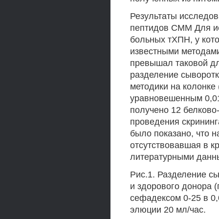
Результаты исследов
пептидов СММ Для и
больных тХПН, у ко
известными методами 
превышал таковой дл
разделение сыворотк
методики на колонке 
уравновешенным 0,01
получено 12 белково-
проведения скрининг
было показано, что 
отсутствовавшая в к
литературными данны
Рис.1. Разделение с
и здорового донора (
сефадексом 0-25 в 0
элюции 20 мл/час.