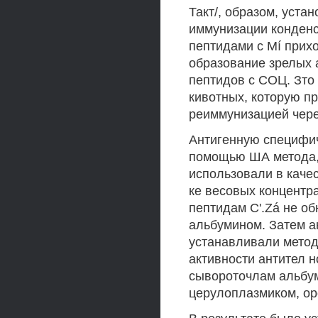
Такт/, образом, уста
иммунизации конденс
пептидами с Mí прих
образование зрелых 
пептидов с СОЦ. Зто
кивотных, которую п
реиммунизацией чере
Антигенную специфич
помощью ША метода,
использовали в качес
ке весовых концентра
пептидам C'.Zá не о
альбумином. Затем а
устанавливали метод
активности антител 
сывороточлам альбум
церулоплазмиком, ор