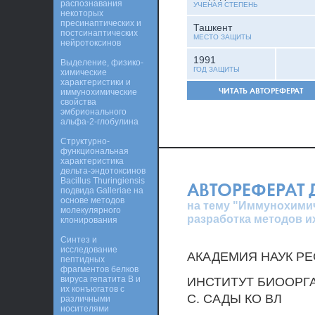
распознавания
УЧЕНАЯ СТЕПЕНЬ
некоторых
пресинаптических и
Ташкент
постсинаптических
МЕСТО ЗАЩИТЫ
нейротоксинов
1991
Выделение, физико-
ГОД ЗАЩИТЫ
химические
характеристики и
ЧИТАТЬ АВТОРЕФЕРАТ
иммунохимические
свойства
эмбрионального
альфа-2-глобулина
Структурно-
функциональная
характеристика
дельта-эндотоксинов
Bacillus Thuringiensis
АВТОРЕФЕРАТ
подвида Galleriae на
основе методов
на тему "Иммунохими
молекулярного
разработка методов и
клонирования
Синтез и
исследование
АКАДЕМИЯ НАУК РЕ
пептидных
фрагментов белков
вируса гепатита В и
ИНСТИТУТ БИООРГА
их конъюгатов с
С. САДЫ КО ВЛ
различными
носителями