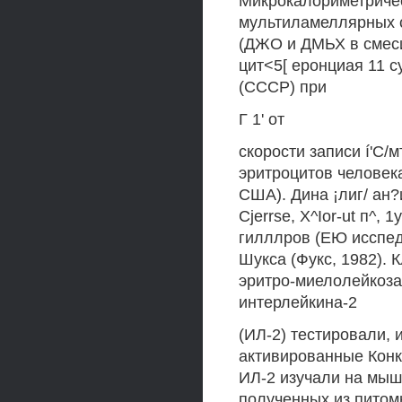
Микрокалориметриче
мультиламеллярных 
(ДЖО и ДМЬХ в смес
цит<5[ еронциая 11 с
(СССР) при
Г 1' от
скорости записи í'C/м
эритроцитов человек
США). Дина ¡лиг/ ан?
Cjerrse, X^Ior-ut п^,
гилллров (ЕЮ исспед
Шукса (Фукс, 1982).
эритро-миелолейкоза 
интерлейкина-2
(ИЛ-2) тестировали, 
активированные Конк
ИЛ-2 изучали на мыш
полученных из пито