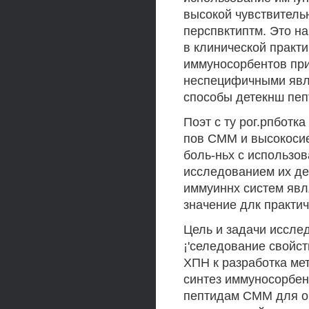
высокой чувствитель
перспвктиптм. Это н
в клинической практ
иммуносорбентов при
неспецифичными явл
способы детекнш пеп
Поэт с ту рог.рпботк
пов СММ и высокосие
боль-ньх с использо
исследованием их де
иммуиннх систем явл
значение длк практич
Цель и задачи иссле
¡'селедование свойс
ХПН к разработка ме
синтез иммуносорбен
пептидам СММ для о