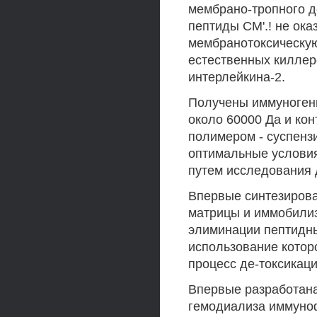
мембрано-тропного д
пептиды СМ'.! не ок
мембранотоксическую
естественных киллер
интерлейкина-2.
Получены иммуноген
около 60000 Да и ко
полимером - суспенз
оптимальные услови
путем исследования 
Впервые синтезиров
матрицы и иммобили
элиминации пептидны
использование котор
процесс де-токсикац
Впервые разработана
гемодиализа иммуно