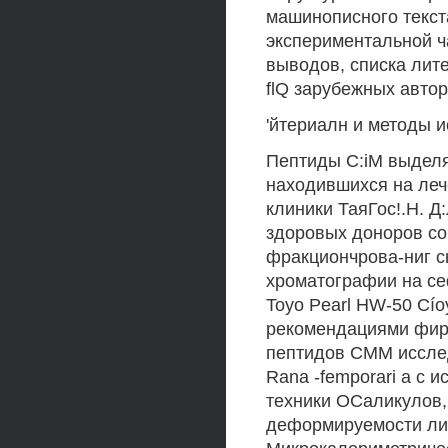
машинописного текста
экспериментальной ч
выводов, списка лит
flQ зарубежных автор
'йтериалн и методы 
Пептиды C:iM выделя
находившихся на леч
клиники ТаяГос!.Н. Д
здоровых доноров со
фракциончрова-ниг с
хроматографии на се
Toyo Pearl HW-50 Cío
рекомендациями фирм
пептидов СММ иссле
Rana -femporari а с 
техники ОСаликулов,
деформируемости лип