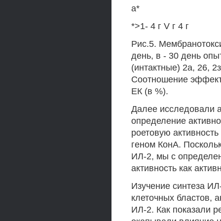
а*
*>1- 4 г V г 4 г
Рис.5. Мембранотокси
день, в - 30 день оп
(интактные) 2а, 26, 
Соотношение эффекто
ЕК (в %).
Далее исследовали ак
определение активно
роетовую активность
геном КонА. Посколь
ИЛ-2, мы с определе
активность как актив
Изучение синтеза ИЛ
клеточных бластов, а
ИЛ-2. Как показали 