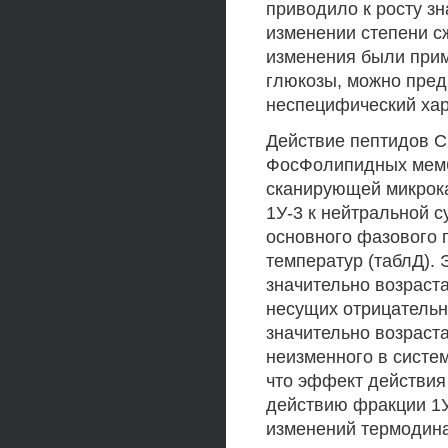
приводило к росту зн
изменении степени сж
изменения были прим
глюкозы, можно пре
неспецифический хар
Действие пептидов 
ФосФолипидных мемб
сканирующей микрок
1У-3 к нейтральной 
основного фазового п
температур (таблД).
значительно возрас
несущих отрицательн
значительно возраста
неизменного в систе
что эффект действия
действию фракции 1У
изменений термодин