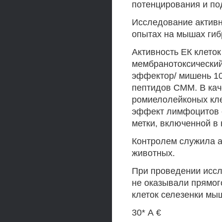
потенцирования и под
Исследование активн
опытах на мышах гиб
Активность ЕК клеток
мембранотоксический 
эффектор/ мишень 100
пептидов СММ. В кач
ромиелолейконых кле
эффект лимфоцитов 
метки, включенной в 
Контролем служила а
животных.
При проведении исс
не оказывали прямог
клеток селезенки мыш
30* А €