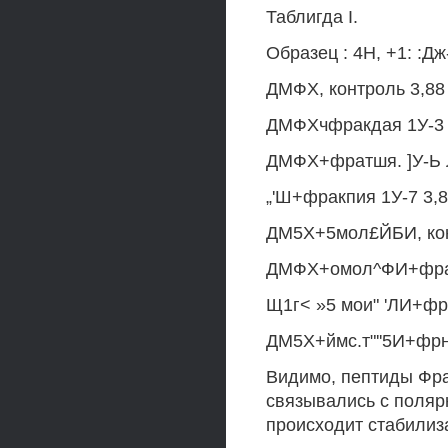
Таблигда I.
Образец : 4Н, +1: :Дж-
ДМФХ, контроль 3,88 
ДМФХчфракдая 1У-3 ' 
ДМФХ+фратшя. ]У-Ь Л
„'Ш+фракпия 1У-7 3,8
ДМ5Х+5мол£ЙБИ, конт
ДМФХ+омол^ФИ+фракц
Щ1г< »5 мои" 'ЛИ+фра
ДМ5Х+ймс.т"''5И+фрнк
Видимо, пептиды Фра
связывались с полярн
происходит стабилиз