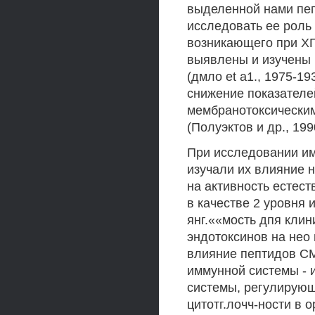
выделенной нами пеп
исследовать ее роль
возникающего при ХП
выявлены и изучены
(дмло et а1., 1975-19
снижение показателе
мембранотоксическим
(Полуэктов и др., 199
При исследовании и
изучали их влияние н
на активность естест
в качестве 2 уровня
янг.««мость дпя кли
эндотоксинов на нео
влияние пептидов СМ
иммунной системы - и
системы, регулирующ
цитотг.лочч-ности в 