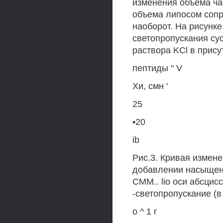
изменения объема ча
объема липосом сопр
наоборот. На рисунк
светопропускания су
раствора KCl в присут
пептиды " V
Хи, смн '
25
•20
ib
Рис.3. Кривая измен
добавлении насыщенн
СММ.. lio оси абсцис
-светопропускание (в 
о ^ 1 г