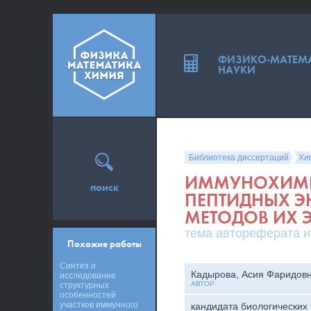
ФИЗИКО-МАТЕМ
НАУКИ
Библиотека диссертаций
Хи
ИММУНОХИМИ
поиск
ПЕПТИДНЫХ Э
МЕТОДОВ ИХ
тема автореферата и
Похожие работы
Синтез и
Кадырова, Асия Фаридов
исследование
АВТОР
структурных
особенностей
участков иммунного
кандидата биологических 