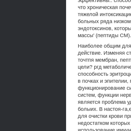
эффективны:: способ
что хроническая поч
тяжелой интоксикаци
больных ряда низком
эндотоксинов, котор
массы' (пептиды СМ)
Наиболее общим для
действие. Изменяя с
точтпя мембран, пеп
цели? ргд метаболич
способность эритроц
в почках и эпителии,
функционирование си
систем, функции нерв
является проблема у
болыих. В настоя-га,
для очистки крови п
недостатком которых
использование имчун