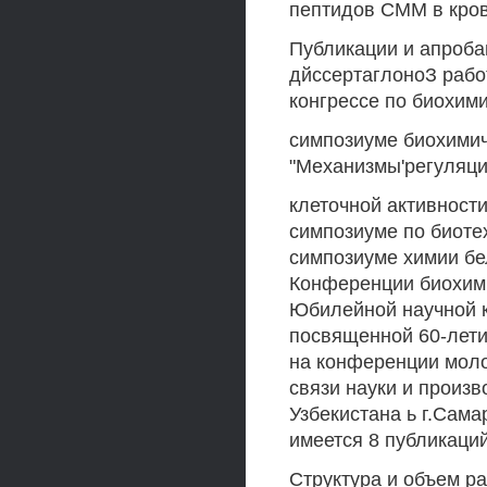
пептидов СММ в кров
Публикации и апроба
дйссертаглоноЗ рабо
конгрессе по биохими
симпозиуме биохими
"Механизмы'регуляции
клеточной активности
симпозиуме по биоте
симпозиуме химии бел
Конференции биохимик
Юбилейной научной 
посвященной 60-лети;
на конференции мол
связи науки и произв
Узбекистана ь г.Сама
имеется 8 публикаций
Структура и объем р