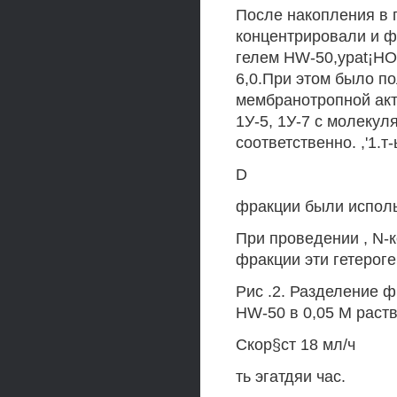
После накопления в 
концентрировали и фр
гелем НW-50,ypat¡H
6,0.При этом было пол
мембранотропной акт
1У-5, 1У-7 с молекул
соответственно. ,'1.т
D
фракции были испол
При проведении , N-к
фракции эти гетероге
Рис .2. Разделение ф
HW-50 в 0,05 М раст
Скор§ст 18 мл/ч
ть эгатдяи час.