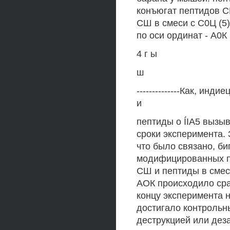
конъюгат пептидов С
СШ в смеси с С0Ц (5)
по оси ординат - А0К (
4 г ы
ш
--------------Как, инд
и
пептиды o ÍIA5 вызы
сроки эксперимента.
что было связано, би
модифицированных п
СШ и пептиды в смес
АОК происходило сраз
концу эксперимента н
достигало контрольны
деструкцией или дез