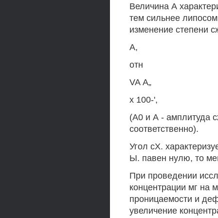
Величина А характери
тем сильнее липосом
изменение степени с
А,
отн
VA А„
х 100-',
(А0 и А - амплитуда 
соответственно).
Угол сХ. характериз
Ы. павен нулю, то м
При проведении иссл
концентрации мг на 
проницаемости и де
увеличение концентр