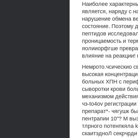
Наиболее характерн
является, наряду с 
нарушение обмена в
состояние. Поэтому 
пептидов исследовали
проницаемость и тер
яолииорфгше превра
влияние на реакции! 
Немрото.чсическио с
высокая концентраци
больных ХПН с периф
сыворотки крови бол
механизмом действия 
чэ-to4ov регистраци
препарат*- чягушк бы
пентрапии 10"? М вы
тлрного потенпкяла ko
скаитэдноЛ секрчрди