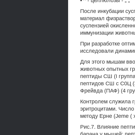
• ^ - целлюлозы - „ „
После инкубации су
материал физраство
суспензией окисленн
иммунизации животн
При разработке опти
исследовали динамик
Для этого мышам вво
животных опытных г
пептиды СШ (I группа
пептидов СШ с С0Ц (
Фрейвда (ПАФ) (4 гру
Контролем служила г
эритроцитами. Число 
методу Ерне (Jeme ( xí
Рис.7. Влияние пепт
барана у мышей: пепт