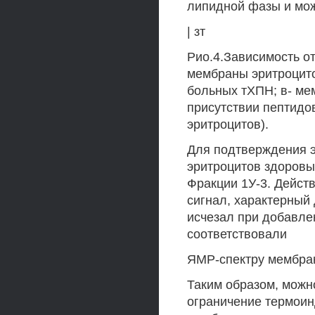
липидной фазы и мож
| зт
Рио.4.Зависимость о
мембраны эритроцито
больных тХПН; в- ме
присутствии пептидо
эритроцитов).
Для подтверждения 
эритроцитов здоров
Фракции 1У-3. Действ
сигнал, характерный
исчезал при добавлен
соответствовали
ЯМР-спектру мембран-э
Таким образом, можн
ограничение термои