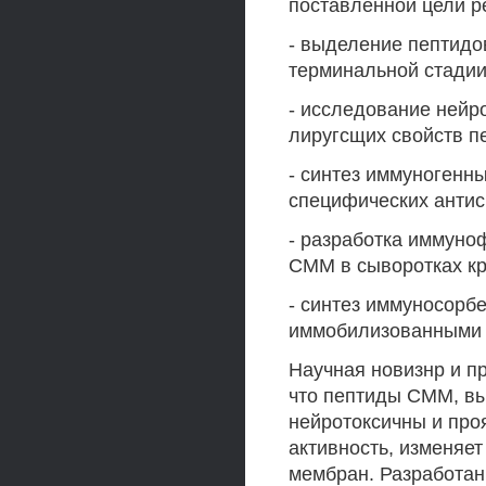
поставленной цели 
- выделение пептидо
терминальной стадии
- исследование нейр
лиругсщих свойств п
- синтез иммуногенн
специфических антис
- разработка иммуно
СММ в сыворотках кр
- синтез иммуносорб
иммобилизованными 
Научная новизнр и п
что пептиды СММ, вы
нейротоксичны и про
активность, изменяе
мембран. Разработан