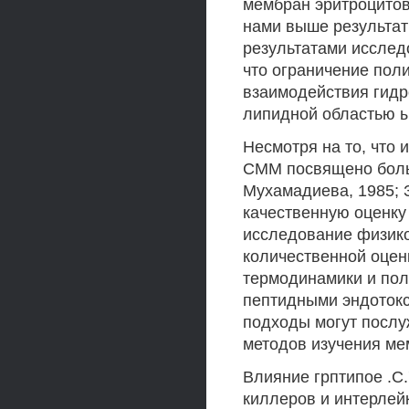
мембран эритроцитов
нами выше результат
результатами исслед
что ограничение пол
взаимодействия гидр
липидной областью ые
Несмотря на то, что
СММ посвящено больш
Мухамадиева, 1985; З
качественную оценку
исследование физико
количественной оцен
термодинамики и по
пептидными эндоток
подходы могут послу
методов изучения ме
Влияние грптипое .С
киллеров и интерлей