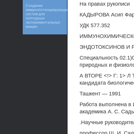
На правах рукописи
Создание
иммунопотенциирующих
КАДЫРОВА Асип Фар
систем для
пептидных
экспериментальных
УДК 577.352
вакцин
ИММУНОХИМИЧЕСК
ЭНДОТОКСИНОВ И 
Специальность 02.1)
природных и физиоло
А ВТОРЕ <!> Г: 1> Л 
кандидата биологиче
Ташкент — 1991
Работа выполнена в 
академика А. С. Сад
.Научные руководите
профессор Ш. И. Сал