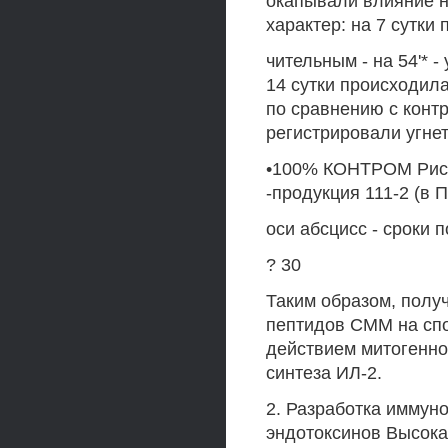
окапывали влияние на
характер: на 7 сутки 
чительным - на 54'* 
14 сутки происходил
по сравнению с контр
регистрировали угнет
•100% КОНТРОМ Рис.6
-продукция 111-2 (в 
оси абсцисс - сроки 
? 30
Таким образом, полу
пептидов СММ на сп
действием митогенно
синтеза ИЛ-2.
2. Разработка иммун
эндотоксинов Высока